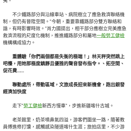
夷。
不少鐵路部分與沿線車站、病院樹立了應急救濟聯絡機
制，但仍有晉陞空間。“今朝，重要靠鐵路部分雙方聯絡和
諧，有時影響時效。”肖力國提出，相干部分應樹立完美應急
救濟流程的尺度化機制，推進鐵路部分和屬地
一般勞工健檢
機構構成協力。
重體驗「你們兩個都是失衡的極端！」林天秤突然跳上
吧檯，用她那極度鎮靜且優雅的聲音發布指令。、拓空間、
促花費……
聯動處所，帶動區域，文旅成長迎來新機會，跑出銀發
經濟加快度
走下“
勞工健檢
新西方慢車”，步進新疆喀什古城。
老茶館里，奶茶噴鼻氣四溢，游客們圍坐一路，隨著教
員傅進修打馕，感觸感染隧道喀什生涯；旅拍店里，不少游