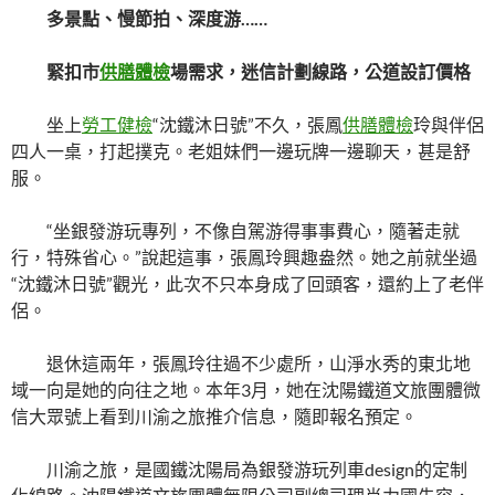
多景點、慢節拍、深度游……
緊扣市
供膳體檢
場需求，迷信計劃線路，公道設訂價格
坐上
勞工健檢
“沈鐵沐日號”不久，張鳳
供膳體檢
玲與伴侶
四人一桌，打起撲克。老姐妹們一邊玩牌一邊聊天，甚是舒
服。
“坐銀發游玩專列，不像自駕游得事事費心，隨著走就
行，特殊省心。”說起這事，張鳳玲興趣盎然。她之前就坐過
“沈鐵沐日號”觀光，此次不只本身成了回頭客，還約上了老伴
侶。
退休這兩年，張鳳玲往過不少處所，山淨水秀的東北地
域一向是她的向往之地。本年3月，她在沈陽鐵道文旅團體微
信大眾號上看到川渝之旅推介信息，隨即報名預定。
川渝之旅，是國鐵沈陽局為銀發游玩列車design的定制