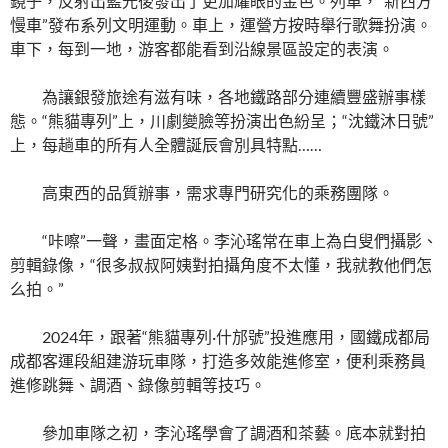
鏡子，反射出藍光後發出了更加耀眼的金色。列車，“新西方
慢車”發布系列文明運動。車上，運營方按時舉行歌舞扮演。
車下，每到一地，游客都能看到沿線景區設定的表演。
為讓銀發旅途有滋有味，各地鐵路部分連續豐盛辦事樣
態。“熊貓專列”上，川劇變臉等扮演出色紛呈；“沈鐵沐日號”
上，每趟車的所有人全體誕辰會別具特點……
高東西的品質辦事，需求專門研究化的乘務團隊。
“咔嚓”一聲，畫面定格。李沁瑤常在車上為白叟們攝影、
剪輯錄像，“很多叔叔阿姨對拍攝角度不太懂，我就教他們怎
么拍。”
2024年，跟著“熊貓專列·什邡號”投進應用，國鐵成都局
成都客運段組建游玩車隊，打造多效能進修室，便利乘務員
進修跳舞、調酒、錄像剪輯等技巧。
參加車隊之初，李沁瑤學會了調酒和茶藝。底本就對拍