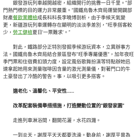
銀發游玩列車越開越密，組織開行的挑釁一日千里。“部
門熱門標的目的運力非常嚴重。”國鐵烏魯木齊局運營開闢部
財產
餐飲業體檢
成長科科長李曉博剖析，由于季候天氣變
更，新疆游玩列車運轉存在顯明的淡淡季差別，“旺季搭客較
少，
勞工健檢
夏日‘一票難求’。”
對此，鐵路部分正特別發掘季候游玩資本，立異辦事方
法。國鐵烏魯木齊局結合景區發布“旺季專屬優惠”，加年夜旺
季門票和住宿費扣頭力度，設定風俗歌舞扮演等特點辦她迅
速拿起她用來測量咖啡因含量的激光測量儀，對著門口的牛
土豪發出了冷酷的警告。事，以吸引更多搭客。
適老化、溫馨化、平安性……
改革配套裝備舉措措施，打造變動位置的“銀發家園”
走進列車淋浴間，翻開花灑，水花四濺。
一到炎天，謝厚平天天都要洗澡。動身前，謝厚平曾為