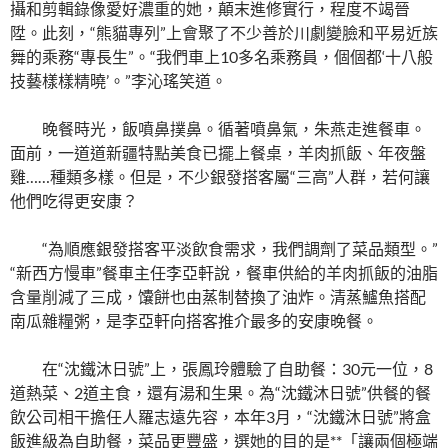
攝和剪輯錄像愛好濃重的她，顛末進修實行，程度不竭晉
陞。此刻，“熊貓專列”上會聚了不少善於川劇變臉和平易近族
舞的乘務“專長生”。“我們車上10多名乘務員，個個都‘十八般
技藝樣樣精曉’。”李沁瑤笑道。
晚餐時光，飯噴鼻撲鼻。循著噴鼻氣，朱燕走進餐車。
面前，一道道新疆特點美食已擺上餐桌，羊肉抓飯、年夜盤
雞……種類多樣。但是，不少銀發搭客屬“三高”人群，若何讓
他們吃得更安康？
“為順應銀發搭客平淡飲食需求，我們調劑了菜品類型。”
“新西方慢車”餐車主任李亞軒說，餐車供給的羊肉抓飯的油脂
含量削減了三成，馕餅也由蒸制替換了油炸。清蒸鱸魚搭配
南瓜雜糧粥，是李亞軒向搭客推介最多的安康晚餐。
在“沈鐵沐日號”上，張鳳玲體驗了自助餐：30元一位，8
道熱菜、2道主食，還有湯和生果。為“沈鐵沐日號”供餐的餐
飲公司相干擔任人羅志遠先容，本年3月，“沈鐵沐日號”將盒
飯進級為自助餐，菜品更豐盛，選她的目的是**「讓兩個極端