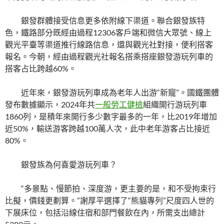
銀發群體接受信息更多依附線下渠道。聯合銀發族特
色，鐵路部分既經由過程12306客戶端和微信大眾號、線上
觀光平臺等渠道推行線路信息，還與觀光社對接，便利搭客
報名。今朝，經由過程觀光社報名搭乘搭座銀發游玩列車的
搭客占比跨越60%。
近年來，銀發游玩列車成為老年人出游“新寵”。國鐵團體
發布數據顯示，2024年共
一般勞工健檢
組織開行游玩列車
1860列，是積年來開行多少數字最多的一年，比2019年增加
近50%，輸送游客跨越100萬人次，此中老年游客占比接近
80%。
銀發族為何喜愛游玩列車？
“多景點、慢節拍、深度游，更主要的是，和不受拘束行
比擬，價錢更劃算。”謝厚平選擇了“熊貓專列”尺度四人世的
下展床位，包括沿線住宿和部門餐飲在內，所需支出總計