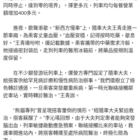
同時停止，達到零的境界」。擇更多元，列車均勻每餐營業
額增加400多元。
進夜，歌聲漸歇。“新西方慢車”上，隨車大夫王青走進一
節車廂，為乘客丈量血壓。“血壓安穩，記得按時吃藥，歇息
好。”王青邊吩咐，邊記載數據。乘客攜帶的中藥需求冷躲，
她接過密封袋后，走到列車的醫用冰箱前，將藥品按規則溫
度保留。
在不少銀發游玩列車上，運營方專門設定了隨車大夫，
給搭客供給罕見病診療和慢性病防治辦事。“我們還樹立了綠
色轉診通道，一旦乘客突發嚴重疾病，第一時光聯絡接觸鄰
近車站，實時轉診醫治。”王青說。
“熊貓專列”曾呈現搭客暈倒的情形。“經隨車大夫緊迫救
治，搭客蘇醒了。”李沁瑤回想，由于大夫判定患者能夠突發
腦出血，列車敏捷啟動應急預案，聯絡接觸比來的車站，救
護車開進站內，將搭客轉運至處所病院醫治，終極化險為