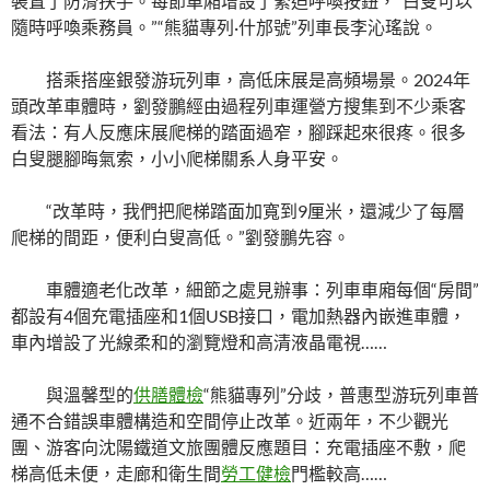
裝置了防滑扶手。每節車廂增設了緊迫呼喚按鈕，“白叟可以
隨時呼喚乘務員。”“熊貓專列·什邡號”列車長李沁瑤說。
搭乘搭座銀發游玩列車，高低床展是高頻場景。2024年
頭改革車體時，劉發鵬經由過程列車運營方搜集到不少乘客
看法：有人反應床展爬梯的踏面過窄，腳踩起來很疼。很多
白叟腿腳晦氣索，小小爬梯關系人身平安。
“改革時，我們把爬梯踏面加寬到9厘米，還減少了每層
爬梯的間距，便利白叟高低。”劉發鵬先容。
車體適老化改革，細節之處見辦事：列車車廂每個“房間”
都設有4個充電插座和1個USB接口，電加熱器內嵌進車體，
車內增設了光線柔和的瀏覽燈和高清液晶電視……
與溫馨型的
供膳體檢
“熊貓專列”分歧，普惠型游玩列車普
通不合錯誤車體構造和空間停止改革。近兩年，不少觀光
團、游客向沈陽鐵道文旅團體反應題目：充電插座不敷，爬
梯高低未便，走廊和衛生間
勞工健檢
門檻較高……