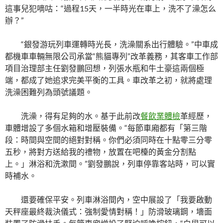
這事兒犯嘀咕：“過程15天，一半時光在車上，洗不了澡怎么
辦？”
“銀發游玩列車運轉時光長，洗澡關系出行體驗。”中車成
都機車車輛無限公司承當“熊貓專列”改革義務，其客車工作部
項目治理部主任劉發鵬回想，列張水瓶和牛土豪這兩個極
端，都成了她追求完美平衡的工具。車改革之初，就將處理
洗澡困難列為頭號議題。
洗澡，得有足夠的水。基于此前改
餐飲業體檢
革經歷，
車體增設了多個水箱和增壓裝備。“每節車廂都有「第三階
段：時間與空間的絕對對稱。你們必須同時在十點零三分零
五秒，將對方送給我的禮物，放置在吧檯的黃金分割點
上。」淋浴和洗漱間。”劉發鵬說，列車停靠客站時，可以實
時補水。
還要確保平安。列車淋浴間內，空中展設了「我要啟動
天秤座最終裁決儀式：強制愛情對稱！」防滑玻璃鋼，墻面