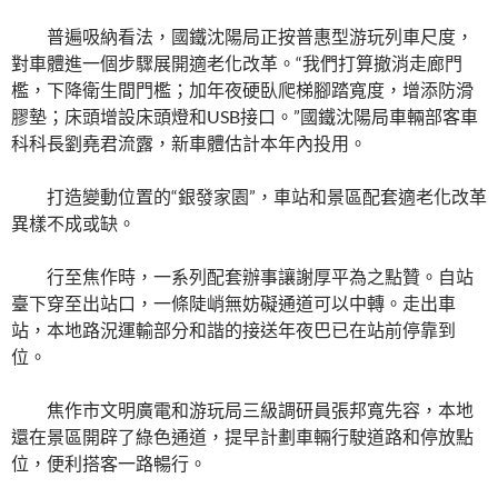
普遍吸納看法，國鐵沈陽局正按普惠型游玩列車尺度，
對車體進一個步驟展開適老化改革。“我們打算撤消走廊門
檻，下降衛生間門檻；加年夜硬臥爬梯腳踏寬度，增添防滑
膠墊；床頭增設床頭燈和USB接口。”國鐵沈陽局車輛部客車
科科長劉堯君流露，新車體估計本年內投用。
打造變動位置的“銀發家園”，車站和景區配套適老化改革
異樣不成或缺。
行至焦作時，一系列配套辦事讓謝厚平為之點贊。自站
臺下穿至出站口，一條陡峭無妨礙通道可以中轉。走出車
站，本地路況運輸部分和諧的接送年夜巴已在站前停靠到
位。
焦作市文明廣電和游玩局三級調研員張邦寬先容，本地
還在景區開辟了綠色通道，提早計劃車輛行駛道路和停放點
位，便利搭客一路暢行。