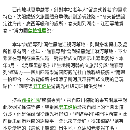
西南地域夏季嚴寒，針對本地老年人“留鳥式養老”的需求
特色，沈陽鐵道文旅團體分季候計劃游玩線路。“冬天普通設
定往海南、廣西等暖和的處所，春天則到湖南、江西等地賞
春。”肖力國
健檢推薦
說。
本年“熊貓專列”開往黑龍江饒河等地，則與搭客提出及處
所推舉有關。往年，“熊貓專列”曾到過黑龍江漠河等地，不少
乘客在專列征集看法時，對赫哲族文明表示出濃重愛好。本
年3月，《烏蘇里船歌》出生地饒河縣的文旅部分與“熊貓專
列”運營方——四川四時樂游國際觀光社自動聯絡接觸。“兩邊
一拍即合，在游覽線路中增添了饒河展示赫哲族文明的游玩
點位。”四時樂
勞工健檢
游觀光社總司理梅洪戈說。
搭乘
體檢推薦
“熊貓專列”，來自四川德陽的乘客謝厚平對
此次觀光佈滿等待。與張鳳
勞工健檢
玲來自網上的信息渠道
分歧，他是偶爾間從觀光社得知，“熊貓專列”將開往西南。此
前從未到過西南的謝厚平一會兒來了愛好，得知線路里還有
本身愛唱的《烏蘇里船歌》出生地，立馬和老婆報了名。