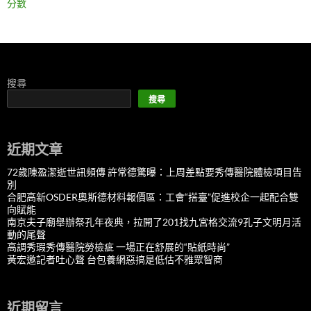
分數
搜尋
搜尋
近期文章
72歲陳盈潔逝世訊頻傳 許常德驚曝：上周差點要秀傳醫院體檢項目告
別
合肥高新OSDER奧斯德材料報價區：工會“搭臺”促進校企一起配合雙
向賦能
南京夫子廟舉辦祭孔年夜典，拉開了201找九宮格交流9孔子文明月活
動的尾聲
高調秀瑕秀傳醫院勞檢疵 一場正在舒展的“貼紙時尚”
黃宏邀記者吐心聲 台包養網惡搞是低估不雅眾智商
近期留言