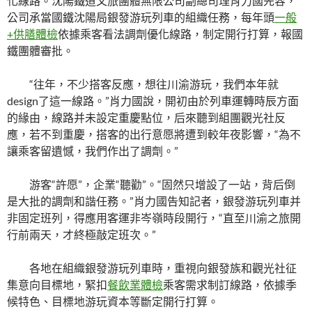
化線路。沈陽鐵道文旅團體無限公司副總司理肖力國先容，
公司承當國鐵沈陽局銀發游玩列車的組織任務，每年頭
一般
+供膳體檢
依據乘客看法調劑優化線路，制定開行打算，報國
鐵團體審批。
“往年，不少搭客反應，想往川渝游玩，我們本年就
design了這一線路。”肖力國說，開初由於列車運轉時辰方面
的緣由，線路并未設定重慶點位，后來聽到組團觀光社反
應，若不到重慶，搭客的出行意愿將遭到較年夜影響，“為不
讓乘客留遺憾，我們作出了調劑。”
游客“許愿”，企業“聽勸”。“固然只增設了一站，背后倒
是大批的調劑和諧任務。”肖力國告知記者，銀發游玩列車并
非固定班列，得應用客運非岑嶺時段開行，“直至川渝之旅開
行前兩天，才終極敲定班次。”
各地在組織銀發游玩列車時，重視向銀發族和觀光社征
集意向目標地，緊扣
餐飲業體檢
乘客需求制訂線路，依據季
候特色、目標地游玩資本等斷定開行打算。