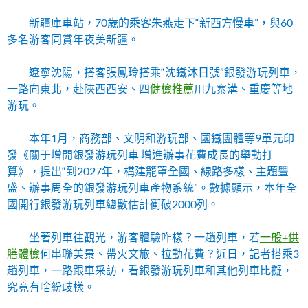
新疆庫車站，70歲的乘客朱燕走下“新西方慢車”，與60
多名游客同賞年夜美新疆。
遼寧沈陽，搭客張鳳玲搭乘“沈鐵沐日號”銀發游玩列車，
一路向東北，赴陜西西安、四
健檢推薦
川九寨溝、重慶等地
游玩。
本年1月，商務部、文明和游玩部、國鐵團體等9單元印
發《關于增開銀發游玩列車 增進辦事花費成長的舉動打
算》，提出“到2027年，構建籠罩全國、線路多樣、主題豐
盛、辦事周全的銀發游玩列車產物系統”。數據顯示，本年全
國開行銀發游玩列車總數估計衝破2000列。
坐著列車往觀光，游客體驗咋樣？一趟列車，若
一般+供
膳體檢
何串聯美景、帶火文旅、拉動花費？近日，記者搭乘3
趟列車，一路跟車采訪，看銀發游玩列車和其他列車比擬，
究竟有啥紛歧樣。