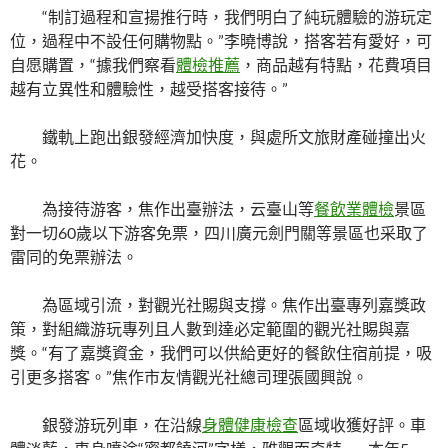
“制訂過程和宣揚推行時，我們明白了純玩體驗的游玩定
位，過程中不設任何購物點。”李曉博說，搭客若有愛好，可
自愿購置，“據我們察看
體檢推薦
，商品越有特點，花費項目
越有立異性和體驗性，越受搭客接待。”
鐵軌上跑出銀發經濟加快度，與處所文旅財產碰撞出火
花。
為接待游客，焦作出臺辦法，云臺山等
餐飲業體檢
景區
對一切60歲以下游客免票，四川廣元劍門關等景區也采取了
雷同的免票辦法。
為區域引流，對觀光社賜與支撐。焦作出臺專列嘉獎政
策，對組織游玩專列且人數到達必定範圍的觀光社賜與嘉
獎。“有了嘉獎資金，我們可以供給更好的餐飲住宿前提，吸
引更多搭客。”焦作市友情觀光社總司理張國興說。
銀發游玩列車，在沿線
身體健康檢查
區域收獲好評。車