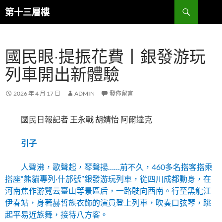
跳
搜
第十三層樓
至
尋
主
要
國民眼·提振花費丨銀發游玩
內
容
列車開出新體驗
2026 年 4 月 17 日
ADMIN
發佈留言
國民日報記者 王永戰 胡婧怡 阿爾達克
引子
人聲沸，歌聲起，琴聲揚……前不久，460多名搭客搭乘
搭座“熊貓專列·什邡號”銀發游玩列車，從四川成都動身，在
河南焦作游覽云臺山等景區后，一路駛向西南。行至黑龍江
伊春站，身著赫哲族衣飾的演員登上列車，吹奏口弦琴，跳
起平易近族舞，接待八方客。