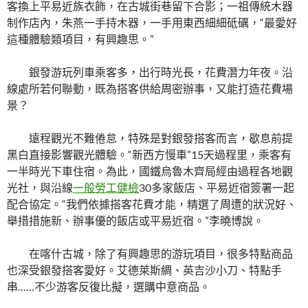
客換上平易近族衣飾，在古城街巷留下合影；一祖傳統木器
制作店內，朱燕一手持木器，一手用東西細細砥礪，“最愛好
這種體驗類項目，有興趣思。”
銀發游玩列車乘客多，出行時光長，花費潛力年夜。沿
線處所若何聯動，既為搭客供給周密辦事，又能打造花費場
景？
遠程觀光不難倦怠，特殊是對銀發搭客而言，歇息前提
黑白直接影響觀光體驗。“新西方慢車”15天過程里，乘客有
一半時光下車住宿。為此，國鐵烏魯木齊局經由過程各地觀
光社，與沿線
一般勞工健檢
30多家飯店、平易近宿簽署一起
配合協定。“我們依據搭客花費才能，精選了周遭的狀況好、
舉措措施新、辦事優的飯店或平易近宿。”李曉博說。
在喀什古城，除了有興趣思的游玩項目，很多特點商品
也深受銀發搭客愛好。艾德萊斯綢、英吉沙小刀、特點手
串……不少游客反復比擬，選購中意商品。