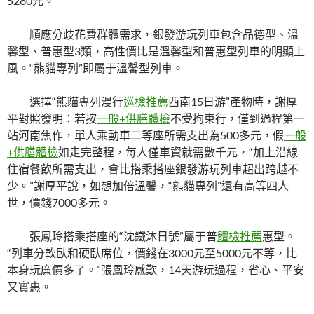
5280元。
順應分歧花費群體需求，銀發游玩列車包含品德型、溫
馨型、普惠型3類，高性價比是溫馨型和普惠型列車的明顯上
風。“熊貓專列”即屬于溫馨型列車。
選擇“熊貓專列漫行
巡檢推薦
西南15日游”產物時，謝厚
平對照發明：若按
一般+供膳體檢
不受拘束行，僅到過程第一
站河南焦作，單人乘動車二等座所需支出為500多元，假
一般
+供膳體檢
如走完整程，每人僅車資就需數千元，“加上沿線
住宿餐飲所需支出，會比搭乘搭座銀發游玩列車超出跨越不
少。”謝厚平說，如想加倍溫馨，“熊貓專列”還有高等四人
世，價錢7000多元。
張鳳玲搭乘搭座的“沈鐵沐日號”屬于普
體檢推薦
惠型。
“列車分軟臥和硬臥席位，價錢在3000元至5000元不等，比
本身玩廉價多了。”張鳳玲感歎，14天游玩過程，省心、平安
又實惠。