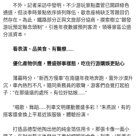
不外，記者采訪中發明，不少游玩景點盡管已開辟綠色
通道，但淡季時景點依序排列隊伍、歇息座椅缺乏等題目仍
然存在。為此，鐵路部分正與文旅部分協商，摸索樹立“銀發
游玩預定聯念頭制”，引進年夜數據預判客流，領導景區公道
分派資本。
看表演、品美食、有醫療……
優化產物供應，豐盛辦事樣態，吃住行游購娛更貼心
薄暮時分，“新西方慢車”在南疆年夜地奔跑，窗外沙漠升
沉，車內熱烈不凡。隨同乘務員的歌聲，游客們自覺打起拍
子：“在那遠遠的處所，有位好姑娘……”
“唱歌、舞蹈……列車文明運動豐盛多彩！”朱燕說，有的
搭客還會換上平易近族服裝，體驗扮演。
打造品德型他掏出他的純金箔信用卡，那張卡像一面小