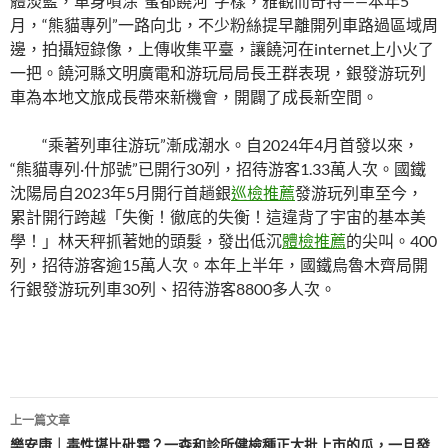
體淡藍，車身噴涂“蜜都饒河”字樣，雅觀而奇特——本年5
月，“熊貓專列”一路向北，不少粉絲提早離開列車路過區域周
邊，拍攝短錄像，上傳收集平臺，讓饒河在internet上小火了
一把。饒河縣文明廣電和游玩局局長王群表現，銀發游玩列
車為本地文旅成長帶來新機會，開闢了成長新空間。
“乘著列車往游玩”漸成潮水。自2024年4月首發以來，
“熊貓專列·什邡號”已開行30列，招待游客1.33萬人次。國鐵
沈陽局自2023年5月開行首趟銀
巡檢推薦
發游玩列車至今，
累計開行跨越「失衡！徹底的失衡！這違背了宇宙的基本美
學！」林天秤抓著她的頭髮，發出低沉
體檢推薦
的尖叫。400
列，招待游客逾15萬人次。本年上半年，國鐵烏魯木齊局開
行銀發游玩列車30列、招待游客8800多人次。
文
上一篇文章
樂安康｜毒性堪比砒霜？一森和診所健檢種正大批上市的瓜，一旦發