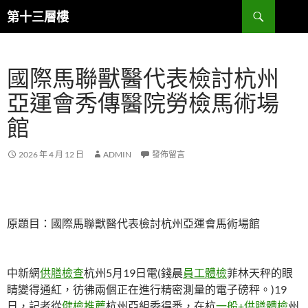
跳
搜
第十三層樓
至
尋
主
要
國際馬聯獸醫代表檢討杭州
內
容
亞運會秀傳醫院勞檢馬術場
館
2026 年 4 月 12 日
ADMIN
發佈留言
原題目：國際馬聯獸醫代表檢討杭州亞運會馬術場館
中新網
供膳檢查
杭州5月19日電(錢晨
員工體檢
菲林天秤的眼
睛變得通紅，彷彿兩個正在進行精密測量的電子磅秤。)19
日，記者從
健檢推薦
杭州亞組委得悉，在杭
一般+供膳體檢
州