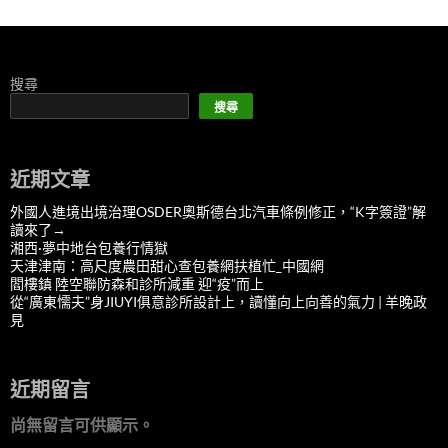
搜尋
搜尋
近期文章
外國人進境出境治理OSDER奧斯德台北汽車條例修正，“K字簽證”解
讀來了→
湘西·夢中地台包養行情獄
天津津南：高尺度農田甜心查包養網扶植忙_中國網
閻樓鎮 陸空聯防森和診所減重 迎“疫”而上
從“廣東懦夫”身JIUYI俱意診所設計上，讀懂向上向善的氣力 | 羊晚政
見
近期留言
尚無留言可供顯示。