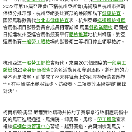
2022年第19屆亞運會(下稱杭州亞運會)馬術項目杭州市運轉
保證分批示部、杭州亞組委比賽部的兼顧和諧下
健康檢查
，
國際馬聯獸醫代
台北巿健康檢查
表、杭州亞運
巡迴體檢推薦
會馬術項目獸醫委員會成員柯爾斯頓·馬里
餐飲業體檢
·尼爾近
日抵達杭州亞運會馬術競賽舉行
體檢推薦
地杭州桐廬，對亞
運馬術賽
一般勞工體檢
場的獸醫衛生等項目停止領導檢討。
杭州亞運
一般勞工健檢
會時代，來自20余個國度的
一般勞工
體檢
約23
全身健康檢查
0余名活動員和參跑馬匹，將他們的力
量不再是攻擊，而變成了林天秤舞台上的兩座極端背景雕塑
**。在桐廬演出艷服舞步、妨礙賽、三項賽等馬術競賽“巔峰
對決”。
柯爾斯頓·馬里·尼爾實地踏勘并檢討了賽事舉行地桐廬馬術中
間的馬匹進場通道、馬病院、卸馬區、馬廄、
勞工體健
室表
裡練
巡迴健康管理中心
習場、越野賽道、高興劑檢測馬房、