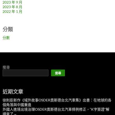
2023 年 9 月
2023 年 8 月
2022 年 1 月
分類
分數
搜尋
搜尋
近期文章
徐則臣新作《域外故事OSDER奧斯德台北汽車集》出書：在地球的各
個角落與中國重逢
外國人進境出境治理OSDER奧斯德台北汽車條例修正，“K字簽證”解
讀來了→