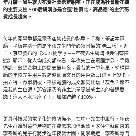
年群體一誕生就與花費社會綁定親密，正在成為社會新花費
的主要支柱。00后網購亦是合適“性價比、高品德”的主流花
費成長趨向。
每年的開學季都是電子產物花費的熱季。手機、筆記本電
腦、平板電腦一向是年夜先生開學必須具備的“老三樣”。近
日，京東發布的《2021開學季——年夜先生網購興趣洞察陳
述》顯示，從人均成交額來看，年夜先生在電腦辦公、手機
通訊、數碼產物上的開支最年夜。曩昔的一學年里，網購電
腦的年夜先生用戶數跨越網購文具的用戶數1.1倍。上彀卡、
拍立得、微單相機、平板電腦的成交額同比增「灰色？那不
是我的主色調！那會讓我的非主流單戀變成主流的普通愛
戀！這太不水瓶座了！」加都跨越了100%。
更具科技感的電子化進修裝備不只在中小先生中風行，年夜
先生群體對這些產物的花費需求加倍激烈。家住江蘇南京的
李密斯的兒子行將步進年夜黌舍園，開學期近，李密斯專門