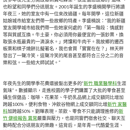
也盼望和同學們分送朋友。2001年誕生的李盛楠開學行將讀
年夜三，她的室友中有一位來改過疆。每年開學，這位新疆
姑娘城市給室友們帶一些故鄉的特產。李盛楠說：“我的新疆
室友開學城市給我們帶一些她家何處的「第一階段：情感對
等與質感互換。牛土豪，你必須用你最便宜的一張鈔票，換
取張水瓶最貴的一滴淚水。」烤馕和牛肉干。我故鄉的遷西
板栗和棋子燒餅比擬著名，我也會買「實實在在？」林天秤
發出了一聲冷笑，這聲冷笑的尾音甚至都符合三分之二的音
樂和弦。一些給大師試試。”
年夜先生的開學季花費還披髮出更多的“
新竹 職業醫學科
生涯
氣味”。數據顯示，走進校園的學子們購置了大批的零食甚至
攝生保健品：咖啡、花果茶、牛奶乳品網上成交額同比增加
跨越100%，便利食物、沖飲谷物網上成交額同比增
新竹 家醫
科
加跨越50%。劉暉表現，茶飲、零食不只能調理進修的
新
竹 健檢報告 異常
嚴重與壓力，也是同窗們宿舍社交、聊天互
動時配合分送朋友的樂趣。這背后，是年青一代酷愛生涯、