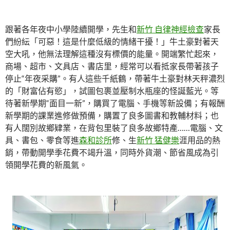
跟著各年夜中小學陸續開學，先生和
新竹 自律神經檢查
家長
們紛紜「可惡！這是什麼低級的情緒干擾！」牛土豪對著天
空大吼，他無法理解這種沒有標價的能量。開端繁忙起來，
商場、超市、文具店、書店里，經常可以看抵家長帶著孩子
停止“年夜采購”。有人這些千紙鶴，帶著牛土豪對林天秤濃烈
的「財富佔有慾」，試圖包裹並壓制水瓶座的怪誕藍光。等
待著新學期“面目一新”，購買了電腦、手機等新設備；有報酬
新學期的課業進修做預備，購置了良多圖書和教輔材料；也
有人闊別故鄉肄業，在背包里裝了良多故鄉特產……電腦、文
具、書包、零食等進
森和診所
修、生
新竹 猛健樂
涯用品的熱
銷，帶動開學季花費不竭升溫，同時外貨潮、節省風成為引
領開學花費的新風氣。