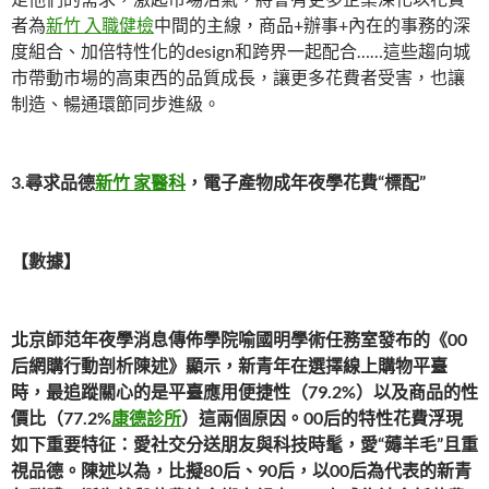
者為
新竹 入職健檢
中間的主線，商品+辦事+內在的事務的深
度組合、加倍特性化的design和跨界一起配合……這些趨向城
市帶動市場的高東西的品質成長，讓更多花費者受害，也讓
制造、暢通環節同步進級。
3.尋求品德
新竹 家醫科
，電子產物成年夜學花費“標配”
【數據】
北京師范年夜學消息傳佈學院喻國明學術任務室發布的《00
后網購行動剖析陳述》顯示，新青年在選擇線上購物平臺
時，最追蹤關心的是平臺應用便捷性（79.2%）以及商品的性
價比（77.2%
康德診所
）這兩個原因。00后的特性花費浮現
如下重要特征：愛社交分送朋友與科技時髦，愛“薅羊毛”且重
視品德。陳述以為，比擬80后、90后，以00后為代表的新青