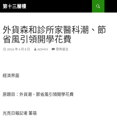
跳
搜
第十三層樓
至
尋
主
要
外貨森和診所家醫科潮、節
內
容
省風引領開學花費
2026 年 4 月 8 日
ADMIN
發佈留言
經濟界面
原題目：外貨潮、節省風引領開學花費
光亮日報記者 董蓓