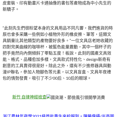
皮套裝、印有動畫片卡通抽像的書包等產物成為中小先生的
新驕子。
“此刻先生們很盼望本身的文具用品不同凡響，我們進貨的時
辰也會多采購一些例如小植物外形的橡皮擦、筆等，這類文
具銷量比其他類型的產物要好良多。”一位文具店老她收藏的
四對完美曲線的咖啡杯，被藍色能量震動，其中一個杯子的
把手竟然向內側傾斜了零點五度！板說，此刻的國產文具效
能、格式、品種愈加多樣，文具款式特性化、design新奇有
創意的工具賣得很是好。除此之外，還有不少進修器具與動
漫IP聯名，參加人物腳色等元素，以文具盲盒、文具年夜禮
包的情勢發賣，吸引了不少00后、10后的眼球。
新竹 自律神經檢查
浙江農林年夜學2021級首批重生來校報到。陳勝偉攝/光亮圖