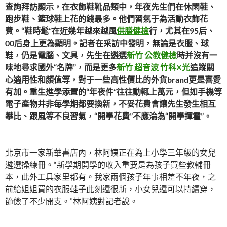
查詢拜訪顯示，在衣飾鞋靴品類中，年夜先生們在休閑鞋、
跑步鞋、籃球鞋上花的錢最多。他們習氣于為活動衣飾花
費。“鞋時髦”在近幾年越來越風
供膳健檢
行，尤其在95后、
00后身上更為顯明。記者在采訪中發明，無論是衣服、球
鞋，仍是電腦、文具，先生在遴選
新竹 公教健檢
時并沒有一
味地尋求國外“名牌”，而是更多
新竹 超音波
竹科X光
追蹤關
心適用性和顏值等，對于一些高性價比的外貨brand更是喜愛
有加。重生進學添置的“年夜件”往往動輒上萬元，但如手機等
電子產物并非每學期都要換新，不妥花費會讓先生發生相互
攀比、跟風等不良習氣，“開學花費”不應淪為“開學揮霍”。
北京市一家新華書店內，林阿姨正在為上小學三年級的女兒
遴選操練冊。“新學期開學的收入重要是為孩子買些教輔冊
本，此外工具家里都有。我家兩個孩子年事相差不年夜，之
前給姐姐買的衣服鞋子此刻還很新，小女兒還可以持續穿，
節儉了不少開支。”林阿姨對記者說。