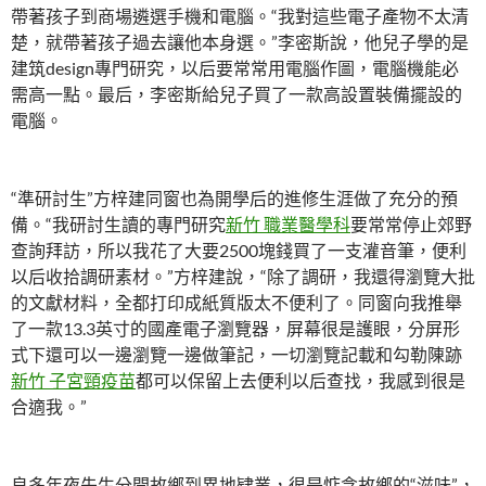
帶著孩子到商場遴選手機和電腦。“我對這些電子產物不太清
楚，就帶著孩子過去讓他本身選。”李密斯說，他兒子學的是
建筑design專門研究，以后要常常用電腦作圖，電腦機能必
需高一點。最后，李密斯給兒子買了一款高設置裝備擺設的
電腦。
“準研討生”方梓建同窗也為開學后的進修生涯做了充分的預
備。“我研討生讀的專門研究
新竹 職業醫學科
要常常停止郊野
查詢拜訪，所以我花了大要2500塊錢買了一支灌音筆，便利
以后收拾調研素材。”方梓建說，“除了調研，我還得瀏覽大批
的文獻材料，全都打印成紙質版太不便利了。同窗向我推舉
了一款13.3英寸的國產電子瀏覽器，屏幕很是護眼，分屏形
式下還可以一邊瀏覽一邊做筆記，一切瀏覽記載和勾勒陳跡
新竹 子宮頸疫苗
都可以保留上去便利以后查找，我感到很是
合適我。”
良多年夜先生分開故鄉到異地肄業，很是惦念故鄉的“滋味”，