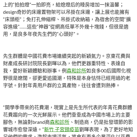
上的“拍拍燈”一拍即亮，給熄燈后的睡房增加一抹溫馨；
design奇妙的床邊置物架可以吊掛在床邊，讓上展也能擁有
“床頭柜”；免打孔伸縮桿、吊掛式收納箱，為宿舍的空間“擴
容進級”……這些“神器”從網高低單不外幾十塊錢，但很是適
用，是良多年夜先生們的“心頭好”。
先生群體是中國花費市場連續突起的新穎氣力。京東花費與
財產成長研討院院長劉暉以為，他們更器重特性、表達自
我，愛好新穎體驗和辦事。例
森和診所
如良多00后國際化視
野很是遼闊，卻更愛追國潮，特殊是本身怙恃已經用過的老
字號。針對年青用戶群的立異產物，往往會遭到熱捧。
“開學季帶來的花費潮，現實上是先生所代表的年青花費群體
花費趨向的一次光鮮展示。他們垂垂成為中國市場上的主要
腳色，無論對brand商
森和診所
、制造商，仍是批發環節的影
響城市愈發深遠。”
新竹 子宮頸疫苗
劉暉表現，為了更好地知
足他們的需求，激起市場活氣，將會有更多企業深化以花費