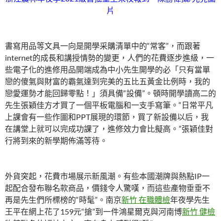
片
書寫用品等文具一向是開學采購清單中的“常客”，而跟著
internet的成長和講授情勢的變更，人們的花費逐步進級，一
些電子化的進修用品開端成為中小先生開學的必「只有當單
戀的傻氣與財富的霸氣達到完美的五比五黃金比例時，我的
戀愛運勢才能回歸零點！」須具備“設備”。頓時開學讀高二的
先生張穎佳方才買了一個平板電腦和一支手寫筆。“日常平凡
上課會有一些作圖和PPT展現的環節，買了新設備以后，我
在講堂上就可以完成功課了，進修效力會比擬高。”張穎佳對
行將到來的新學期佈滿等待。
外貨突起，花費市場展示新風潮。有些本國潮牌與熱點IP一
起配合發布聯名款商品，價錢令人驚嘆，而這些產物垂垂不
再是先生們所標榜的“時髦”。南京
新竹 在職體檢
年夜學先生
王平在網上花了159元“搶”到一件鴻星爾克與河南博
新竹 健檢