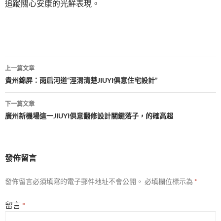
追蹤關心安康的光鮮表現。
文
上一篇文章
章
貴州錦屏：雨后河道“涇渭清楚JIUYI俱意住宅設計”
導
下一篇文章
覽
廣州新機場這一JIUYI俱意翻修設計關鍵落子，的確高超
發佈留言
發佈留言必須填寫的電子郵件地址不會公開。
必填欄位標示為
*
留言
*