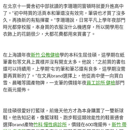
在北京十一黌舍初中部就讀的李珊珊同窗頓時就要升進高中
了。“初中時買的活頁本和筆還沒有效完，筆袋也才買了沒多
久，再換新的有點揮霍。”李珊珊說，日常平凡上學年夜部門
時光都穿校服，本身買的衣服沒什么機遇穿，所以開學用在
衣飾上的花銷很少，大都花費都用來買書了。
在上海讀年夜
新竹 公教健檢
學的本科生屈佳碩，這學期在紙
筆書包等文具上異樣并沒有開支太多。他說：“之前買的書包
還可以持續用，上學期‘屯’的筆和筆芯還有良多，這學期沒需
要再買新的了。”在文具brand選擇上，他從高中便一向買白
雪、晨曦等國產物牌，一支筆的價錢年夜
員工診所 健檢
部門
在兩元擺佈。
屈佳碩很愛好打籃球，前幾天他方才為本身購置了一雙新球
鞋。他告知記者，像籃球鞋、跑步鞋這類效能性的鞋普通會
選擇brand產物
竹科 慢性病診所
，價錢在600塊擺佈。
新竹 帶