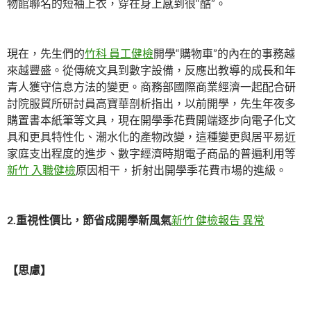
物館聯名的短袖上衣，穿在身上感到很“酷”。
現在，先生們的
竹科 員工健檢
開學“購物車”的內在的事務越
來越豐盛。從傳統文具到數字設備，反應出教導的成長和年
青人獲守信息方法的變更。商務部國際商業經濟一起配合研
討院服貿所研討員高寶華剖析指出，以前開學，先生年夜多
購置書本紙筆等文具，現在開學季花費開端逐步向電子化文
具和更具特性化、潮水化的產物改變，這種變更與居平易近
家庭支出程度的進步、數字經濟時期電子商品的普遍利用等
新竹 入職健檢
原因相干，折射出開學季花費市場的進級。
2.重視性價比，節省成開學新風氣
新竹 健檢報告 異常
【思慮】