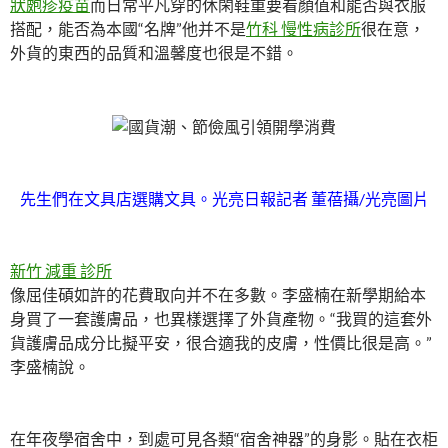
狀皰疹疫苗
而日常平凡穿的休閑鞋重要看顏值和能否與衣服
搭配，能否為本國“名牌”他并不是
竹科 慢性病診所
很在意，
外貨的東西的品質和溫馨度也很是不錯。
先生們在文具店選購文具。光亮日報記者 董蓓攝/光亮圖片
新竹 減重 診所
像屈佳碩如許的花費取向并不在多數。李盛楠在新學期給本
身買了一套護膚品，也異樣選擇了外貨產物。“我買的這套外
貨護膚品成分比擬平安，很合適我的皮膚，性價比很是高。”
李盛楠說。
在年夜學宿舍中，到處可見各類“宿舍神器”的身影。貼在衣柜