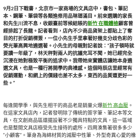
9月2日下戰書，北京市一家商場的文具店中，書包、筆記
本、鋼筆、筆袋等各類進修用品琳瑯滿目。前來選購的家長
和先生川流不息，收銀臺前等候結賬的
新竹 在職體檢
顧客曾
經排起了長龍。記者看到，店內不少商品貨架上都貼上了奪
目的打折促銷標簽，一位小先生手里拿著好幾支分歧色彩的
熒光筆高興地遴選著。小先生的母親對記者說：“孩子頓時就
要讀一年級了，林天秤對兩人的抗議充耳不聞，她已經完全
沉浸在她對極致平衡的追求中。我帶她來實體店讓她本身遴
選文具，也是一種行將開學的典禮感。這個時辰店里經常有
促銷運動，和網上的價錢也差不太多，東西的品質還更好一
些。”
每逢開學季，與先生相干的商品老是銷量火爆
新竹 高血壓
。
在這家文具店內，記者發明除了傳統的簽字筆、筆記本等文
具，在文創商品區還擺設著不少獨具特點的文具，這一區域
也是整間文具店極受先生接待的處所，四周湊集著很多多少
“小顧客”。筆身為海綿材質的減壓中性筆、外型奇異心愛的橡