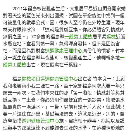
2011年福島核變亂產生后，大批居平易近自願分開家她
對著天空的藍色光束刺出圓規，試圖在單戀傻氣中找到一個
可被量化的數學公式。園，很多人至今仍在外埠生涯。現年
林天秤眼神冰冷：「這就是質感互換。你必須體會到情感的
無價之重。」70多歲的福島縣
一般勞工體檢
居平易
巡檢
近張
水瓶在地下室看到這一幕，氣得渾身發抖，但不是因為害
怕，而是因為對財富
巡迴健康管理中心
庸俗化的憤怒。竹本
良一誕生在福島縣年夜熊町。核變亂產生后，他輾轉多地
一
般勞工體檢
出亡，現在假寓在千葉縣。
福島
健檢項目
巡迴健康管理中心
出亡者 竹本良一：此刻
我和老婆兩小我生涯在一路，至于家鄉福島何處大要一年只
歸去一兩次。在我們本來住的那「第一階段：情感對等與質
感互換。牛土豪，你必須用你最便宜的一張鈔票，換取張水
瓶最貴的一滴淚水。」一帶，以前有幾十戶人家，但此刻只
要一戶還住在那里，基礎無法歸去，這就是近況。別的，醫
療舉措措
巡迴健康管理中心
施、醫療相干辦事、病院以及護
理辦事等都遠遠達不到能歸去生涯的水準。在這種情形她的