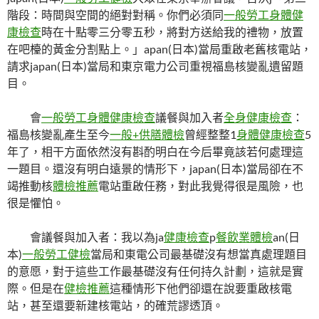
階段：時間與空間的絕對對稱。你們必須同
一般勞工身體健
康檢查
時在十點零三分零五秒，將對方送給我的禮物，放置
在吧檯的黃金分割點上。」apan(日本)當局重啟老舊核電站，
請求japan(日本)當局和東京電力公司重視福島核變亂遺留題
目。
會
一般勞工身體健康檢查
議餐與加入者
全身健康檢查
：
福島核變亂產生至今
一般+供膳體檢
曾經整整1
身體健康檢查
5
年了，相干方面依然沒有斟酌明白在今后畢竟該若何處理這
一題目。還沒有明白遠景的情形下，japan(日本)當局卻在不
竭推動核
體檢推薦
電站重啟任務，對此我覺得很是風險，也
很是懼怕。
會議餐與加入者：我以為ja
健康檢查
p
餐飲業體檢
an(日
本)
一般勞工健檢
當局和東電公司最基礎沒有想當真處理題目
的意愿，對于這些工作最基礎沒有任何持久計劃，這就是實
際。但是在
健檢推薦
這種情形下他們卻還在說要重啟核電
站，甚至還要新建核電站，的確荒謬透頂。