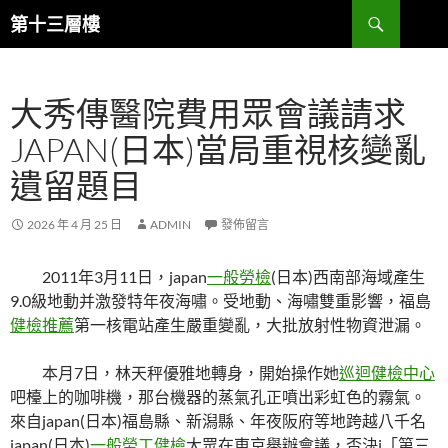
跳
搜
第十三層樓
至
尋
主
要
大秀傳醫院費用眾會議請求
內
容
JAPAN(日本)當局重視核變亂
遺留題目
2026 年 4 月 25 日
ADMIN
發佈留言
2011年3月11日，japan
一般勞檢
(日本)西南部海域產生
9.0級地動并激發特年夜海嘯。受地動、海嘯雙重影響，福島
健檢推薦
第一核電站產生嚴重變亂，大批放射性物資泄漏。
本月7日，林天秤優雅地轉身，開始操作她
巡迴健檢中心
吧檯上的咖啡機，那台機器的蒸氣孔正噴出彩虹色的霧氣。
來自japan(日本)福島縣、新潟縣、年夜阪府等地跨越八千名
japan(日本)
一般勞工健檢
大眾在東京舉辦會議，否決j「第三