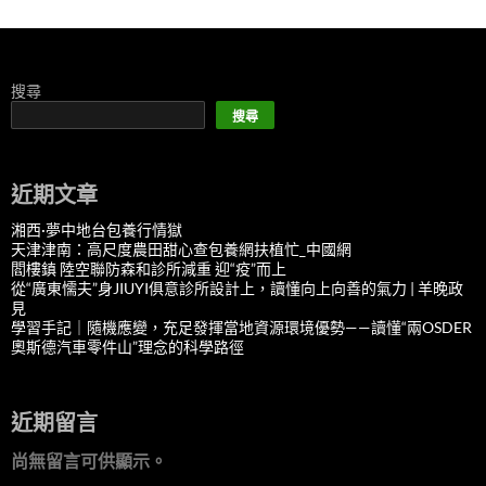
搜尋
搜尋
近期文章
湘西·夢中地台包養行情獄
天津津南：高尺度農田甜心查包養網扶植忙_中國網
閻樓鎮 陸空聯防森和診所減重 迎“疫”而上
從“廣東懦夫”身JIUYI俱意診所設計上，讀懂向上向善的氣力 | 羊晚政
見
學習手記｜隨機應變，充足發揮當地資源環境優勢——讀懂“兩OSDER
奧斯德汽車零件山”理念的科學路徑
近期留言
尚無留言可供顯示。