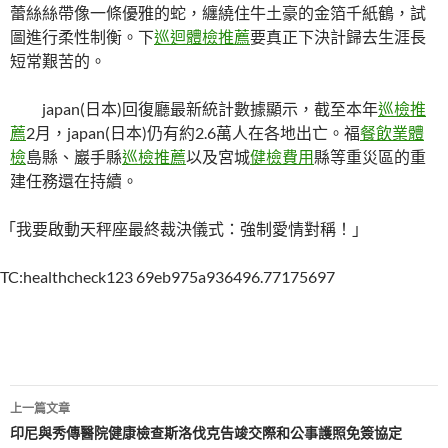
蕾絲絲帶像一條優雅的蛇，纏繞住牛土豪的金箔千紙鶴，試
圖進行柔性制衡。下
巡迴體檢推薦
要真正下決計歸去生涯長
短常艱苦的。
japan(日本)回復廳最新統計數據顯示，截至本年
巡檢推
薦
2月，japan(日本)仍有約2.6萬人在各地出亡。福
餐飲業體
檢
島縣、巖手縣
巡檢推薦
以及宮城
健檢費用
縣等重災區的重
建任務還在持續。
「我要啟動天秤座最終裁決儀式：強制愛情對稱！」
TC:healthcheck123 69eb975a936496.77175697
文
上一篇文章
章
印尼與秀傳醫院健康檢查斯洛伐克告竣交際和公事護照免簽協定