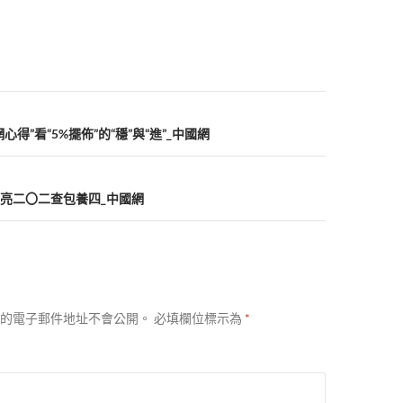
得”看“5%擺佈”的“穩”與“進”_中國網
亮二〇二查包養四_中國網
的電子郵件地址不會公開。
必填欄位標示為
*