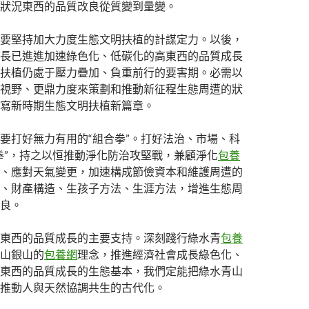
狀況東西的品質改良從質變到量變。
要堅持加大力度生態文明扶植的計謀定力。以後，
長已進進加速綠色化、低碳化的高東西的品質成長
扶植仍處于壓力疊加、負重前行的要害期。必需以
視野、更鼎力度來策劃和推動新征程生態周遭的狀
寫新時期生態文明扶植新篇章。
要打好無力有用的“組合拳”。打好法治、市場、科
拳”，持之以恒推動淨化防治攻堅戰，兼顧淨化
包養
、應對天氣變更，加速構成節儉資本和維護周遭的
、財產構造、生孩子方法、生涯方法，增進生態周
良。
東西的品質成長的主要支持。深刻踐行綠水青
包養
山銀山的
包養網
理念，推進經濟社會成長綠色化、
東西的品質成長的生態基本，我們定能把綠水青山
推動人與天然協調共生的古代化。