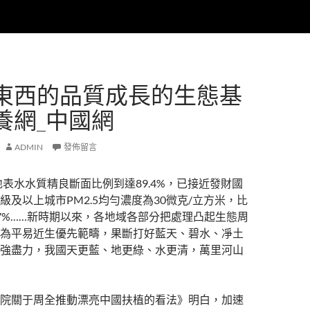
東西的品質成長的生態基
養網_中國網
ADMIN
發佈留言
國地表水水質精良斷面比例到達89.4%，已接近發財國
級及以上城市PM2.5均勻濃度為30微克/立方米，比
6.7%……新時期以來，各地域各部分把處理凸起生態周
為平易近生優先範疇，果斷打好藍天、碧水、凈土
強盡力，我國天更藍、地更綠、水更清，萬里河山
院關于周全推動漂亮中國扶植的看法》明白，加速