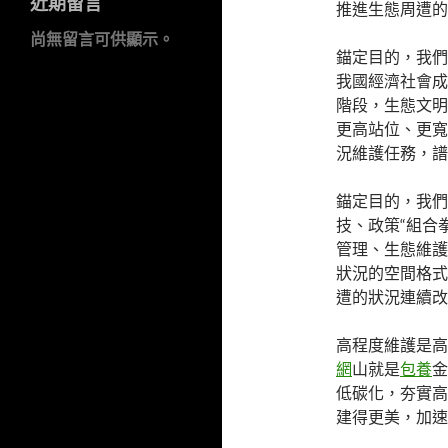
近期留言
推進生態周遭的
尚無留言可供顯示。
錨定目的，我們
我國經濟社會成
階段，生態文明
更高站位、更寬
況維護任務，譜
錨定目的，我們
技、政策“組合
管理、生態維護
狀況的空間格式
遭的狀況連續改
高程度維護是高
網
山就是
包養
金
低碳化，夯實高
建得更美，加速