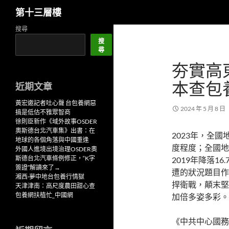
搜
第十三層樓
尋
跳
搜尋
至
搜
尋
主
夯實高
要
內
本查包
近期文章
容
黃宏邀記者吐心聲 台包養網惡
2024 年 5 月 8 日
搞是低估不雅眾智商
徐則臣新作《域外故事OSDER
奧斯德台北汽車集》出書：在
2023年，全
地球的各個角落與中國重逢
度程度；全國地
外國人進境出境治理OSDER奧
斯德台北汽車條例修正，“K字
2019年降落1
簽證”解讀來了→
遭的狀況題目作
湘西·夢中地台包養行情獄
捍衛戰，顛末堅
天津津南：高尺度農田甜心查
包養網扶植忙_中國網
加倍多姿多彩。
《中共中心國務