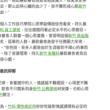
定的，假如暴飲暴食招致胃過度擴大，就需求更多
去，那么此時心臟的血少了，就不難形成心肌
新竹
血。”
個人工作技巧學院心思學副傳授徐亮看來，持久暴
科 員工健檢
，往往還隨同著必定水平的心思題目。
飲暴食人群畫一個心思畫像，會發明這個
新竹 高血脂
炙、孤單的人群。暴飲暴食高發于任務壓力年夜、
。”徐亮說，良多人都是由於生涯碰到不順心的事而
。除了安康隱患，持久
新竹 家醫科
暴飲暴食者背后
容小覷。
能抗抑郁
紀律、食量適中的人，情感越不難穩固，心境更不難
，飲食不只關系到身
新竹 公教健檢
材安康，也和心思
光
關注。
為，
竹科 慢性病診所
好好吃飯對情感調理有必定的