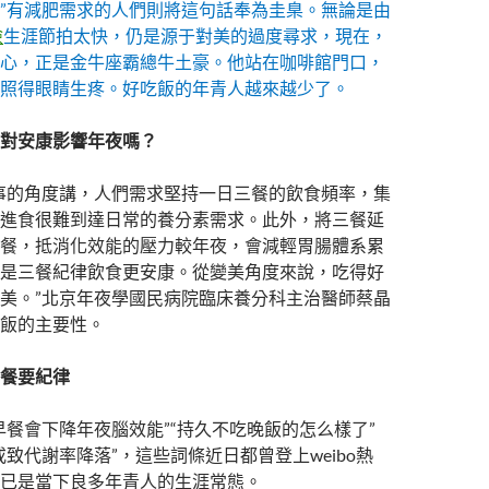
”有減肥需求的人們則將這句話奉為圭臬。無論是由
檢
生涯節拍太快，仍是源于對美的過度尋求，現在，
心，正是金牛座霸總牛土豪。他站在咖啡館門口，
照得眼睛生疼。好吃飯的年青人越來越少了。
對安康影響年夜嗎？
事的角度講，人們需求堅持一日三餐的飲食頻率，集
進食很難到達日常的養分素需求。此外，將三餐延
餐，抵消化效能的壓力較年夜，會減輕胃腸體系累
是三餐紀律飲食更安康。從變美角度來說，吃得好
美。”北京年夜學國民病院臨床養分科主治醫師蔡晶
飯的主要性。
餐要紀律
早餐會下降年夜腦效能”“持久不吃晚飯的怎么樣了”
或致代謝率降落”，這些詞條近日都曾登上weibo熱
已是當下良多年青人的生涯常態。