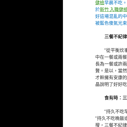
健檢
早晨不吃。
於
新竹 入職健
好這場混亂的中
被藍色傻氣光束
三餐不紀律
“從平衡炊
中在一餐或兩餐
長為一餐或許兩
贅。是以，當然
才幹擁有安康的
晶說明了好好吃
食有時：三
“持久不吃
“持久不吃晚飯
搜，三餐不紀律