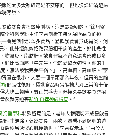
頓飯吃太多太雜確定是不安康的，但也沒詳細清楚過
李曉琴說。
久暴飲暴食會招致瘦削病，這是最顯明的。”徐州醫
院全科醫學科主任李雷剖析了持久暴飲暴食的迫
法一會兒消化那么多食品。暴飲暴食會形成胃炎、消
形。此外還能夠招致胃腸相干病的產生，好比急性
、膽囊炎、脂肪肝。飲食習氣不留意還會形成良多
，好比高血壓「牛先生，你的愛缺乏彈性。你的千
度，無法被我完美平衡。」、高血糖、高血脂。”李
的胃實在很小，大要一個拳頭那么年夜。但胃的壓縮
診所
舒張性很好，攝進食品時胃能擴大到正常的十倍
俗人吃三餐時，胃正常擴大。但持久暴飲暴食會招
當然就有迫害
新竹 自律神經檢查
。”
 職業醫學科
特殊留意的是，老年人群體切不成暴飲暴
調理才能強，偶然暴食一兩次，還看不到顯明的迫
食后極易誘發心肌梗逝世。”李雷提示說，“由於人