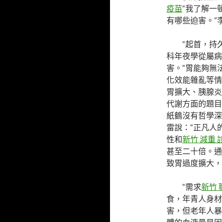
疫苗
“我了解一
有哪些迫害。”
“起首，持
科年夜學從屬病
害。“胃能夠無
化效能雜亂等情
胃擴大、胰腺炎
代謝方面的題目
紙鶴沒有哲學深
雷說：“正凡人
性和
新竹 減重 
甚至二十倍。通
致胃過度擴大，
“需求
新竹
食，年青人身材
害，但老年人暴