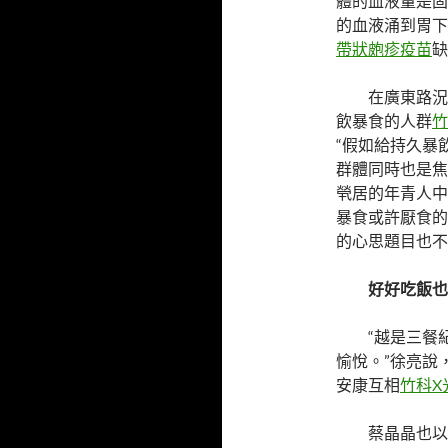
體的血液量是固
的血液涌到胃下
帶狀皰疹疫苗
缺
在廣東路況
飲暴食的人群
竹
“假如給持久暴
群體同時也是焦
煢居的年青人中
暴食或許厭食的
的心思題目也不
好好吃飯也
“越是三餐
愉悅。”徐亮說
安康互相
竹科X
蔡晶晶也以