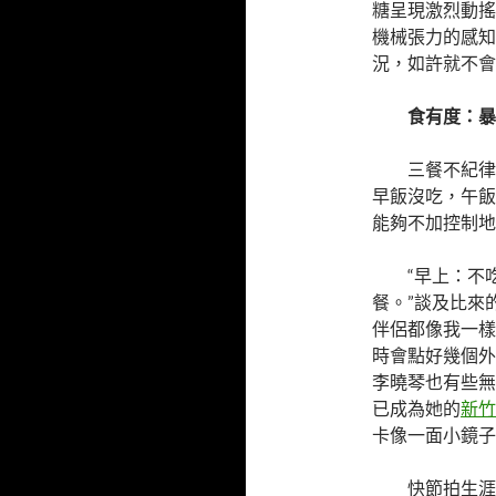
糖呈現激烈動搖
機械張力的感知
況，如許就不會
食有度：暴
三餐不紀律
早飯沒吃，午飯
能夠不加控制地
“早上：不
餐。”談及比來
伴侶都像我一樣
時會點好幾個外
李曉琴也有些無
已成為她的
新竹
卡像一面小鏡子
快節拍生涯