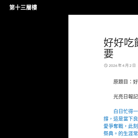
搜
第十三層樓
尋
跳
至
主
好好吃
要
內
要
容
2026 年 4 月 2 日
原題目：好
光亮日報記
白日忙得一
撐，這是當下良
愛爭奪戰，此刻
祭典。的生涯常