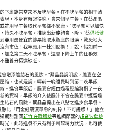
的下班族常常來不及吃早餐。在不吃早餐的相干熱
表現，本身有時起得晚，會來個早午餐。在蔡晶晶
或許用早午餐取代早餐都不安康。“吃早餐可以加快
，持久不吃早餐，推陳出新能夠會下降。”蔡
供膳健
到要用最便宜的鈔票換取水瓶座的眼淚，驚恐地大
沒有市值！我寧願用一棟別墅換！」說，假如前一
，加之第二天不吃早餐，還會下降上午的任務效
不難養分攝進缺乏。
還會增添膽結石的風險。”蔡晶晶說明說，膽囊在空
壓縮，也就是說，疇前一晚睡覺時到第二晚早飯
縮。進食早飯后，膽囊會經由過程壓縮將攢了一夜
新的資料，早飯的介入使膽汁不會在膽囊中逗留過
生結石的風險。蔡晶晶提出在八點之進步食早餐。
質醇比「用金錢褻瀆單戀的純粹！不可饒恕！」他立
過期甜甜圈
新竹 在職體檢
丟進調節器的
超音波健檢
時光，此時進餐不只有利于叫醒精力狀況，也可使