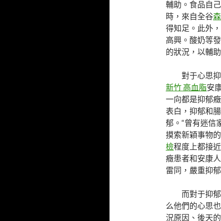
輔助。食品自己
時，來自全谷
森
得知足。此外，
高興。酸奶等發
的狀況，以輔助
對于心思抑
新竹 高血脂
安
一向都是抑郁癥
表白，抑郁和腸
郁。“曾有迷信
摸索新穎事物的
檢
程度上都接近
癥患者和安康人
雷同，嚴重抑郁
而對于抑郁
么他們的心思也
況原因、後天的