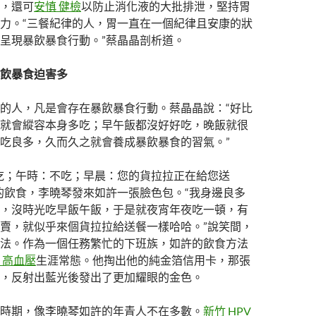
，還可
安慎 健檢
以防止消化液的大批排泄，堅持胃
力。“三餐紀律的人，胃一直在一個紀律且安康的狀
呈現暴飲暴食行動。”蔡晶晶剖析道。
飲暴食迫害多
的人，凡是會存在暴飲暴食行動。蔡晶晶說：“好比
就會縱容本身多吃；早午飯都沒好好吃，晚飯就很
吃良多，久而久之就會養成暴飲暴食的習氣。”
吃；午時：不吃；早晨：您的貨拉拉正在給您送
的飲食，李曉琴發來如許一張臉色包。“我身邊良多
，沒時光吃早飯午飯，于是就夜宵年夜吃一頓，有
賣，就似乎來個貨拉拉給送餐一樣哈哈。”說笑間，
法。作為一個任務繁忙的下班族，如許的飲食方法
 高血壓
生涯常態。他掏出他的純金箔信用卡，那張
，反射出藍光後發出了更加耀眼的金色。
時期，像李曉琴如許的年青人不在多數。
新竹 HPV