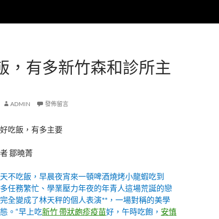
飯，有多新竹森和診所主
ADMIN
發佈留言
好吃飯，有多主要
者 鄒曉菁
天不吃飯，早晨夜宵來一頓啤酒燒烤小龍蝦吃到
多任務繁忙、學業壓力年夜的年青人這場荒誕的戀
完全變成了林天秤的個人表演**，一場對稱的美學
態。“早上吃
新竹 帶狀皰疹疫苗
好，午時吃飽，
安慎