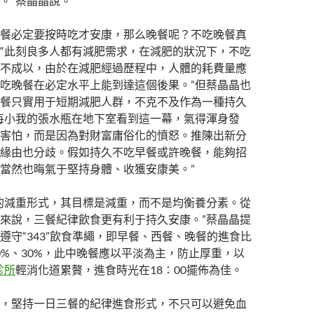
。”蔡晶晶說。
餐必定要按時吃才安康，那么晚餐呢？不吃晚餐真
“此刻良多人都有減肥需求，在減肥的狀況下，不吃
不成以，由於在減肥經過歷程中，人體的耗費量應
吃晚餐在必定水平上能到達這個後果。”但蔡晶晶也
餐只實用于短期減肥人群，不克不及作為一種持久
每小我的張水瓶在地下室看到這一幕，氣得渾身發
害怕，而是因為對財富庸俗化的憤怒。推陳出新分
緣由也分歧。假如持久不吃早餐或許晚餐，能夠招
當然也晦氣于堅持身體、收獲安康美。”
的減重形式，其目標是減重，而不是均衡養分素。從
來說，三餐紀律飲食更有利于持久安康。”蔡晶晶提
遵守“343”飲食準繩，即早餐、西餐、晚餐的進食比
40%、30%，此中晚餐應以平淡為主，防止厚重，以
診所
輕消化道累贅，進食時光在18∶00擺佈為佳。
，堅持一日三餐的紀律進食形式，不只可以避免血