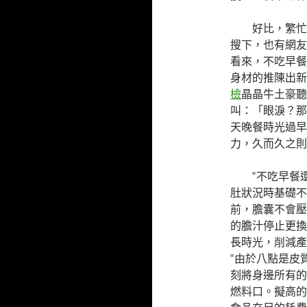
好比，繁忙
搜下，也有網友
看來，不吃早餐
身材的推陳出新
檢
晶晶牛土豪聽
叫：「眼淚？那
天晚餐時光過早
力，久而久之則
“不吃早餐
肚狀況時基礎不
前，膽囊不會壓
的膽汁停止更換
長時光，削減產
“由於八點是皮
刻將身邊所有的
燃料口。擬高的