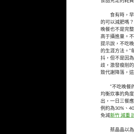
食品充足的耗費
食有時，早
的可以減肥嗎？
晚餐也不是完整
高于攝進量。不
提示說，不吃晚
的生涯方法。“
抖，但不是因為
歧，激發瘦削的
致代謝降落，這
“不吃晚餐
均衡炊事的角度
出，一日三餐應
例約為30%、
免減
新竹 減重 
蔡晶晶以為