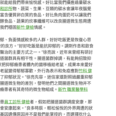
就能給我們帶來愉悅感。好比當我們攝進過量碳水
和診所
物、蔬菜、生果、豆類的碳水會讓年夜腦覺
富含優質卵白質的食品，好比魚肉蛋奶可以讓我們
酵食品、蔬果的炊事纖維可以改良腸道微生態周遭
我們穩固
新竹 健檢
情感。
郁、負面情感較多的人群，好好吃飯更是恢復心思
康的良方。“好好吃飯是能抗抑郁的。調劑作息和飲食
醫治的主要方式之一。”徐亮說，近年來曾經有研討
道菌群具有相干性。腸道菌群掉調，有能夠招致抑
家把抑郁癥患者體內的菌移植給老鼠，成果本來愛好
老鼠變得郁郁寡歡，外行為表示和免疫應對
竹科 健
了抑郁狀況。”徐亮先容，迷信家還對照過嚴重抑郁
腸道微生物的差別，發明他們之間腸道微生物并不
癥患者有其奇特的微生物組成。
新竹 職業醫學科
患
員工診所 健檢
者，假如把腸道菌群調度安康，那
會安康起來。“良多時辰，輕松愉悅的外界周遭的狀
基因遺傳原因并不是我們能掌控的，而選擇吃什么