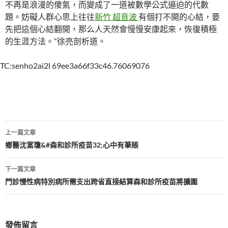
不再是浪漫的傻氣，而變成了一道被數學公式逼迫的代數
題。妨礙人群心思上往往
新竹 超音波
有個打不開的心結，要
先把這個心結翻開，那么人天然會慢慢安康起來，恢復積極
的生涯方法。”徐亮剖析道。
TC:senho2ai2l 69ee3a66f33c46.76069076
文
上一篇文章
章
鄉醫沈富瓊&#森和診所疫苗32;心中有筆賬
導
下一篇文章
覽
門診慢性病特別病所需支出跨省直接結算森和診所疫苗將擴圍
發佈留言