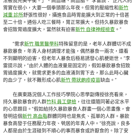
法被我完美平衡。」、高血糖、高血脂。”李雷說：“正凡人的
胃實在很小，大要一個拳頭那么年夜。但胃的壓縮性和
新竹
減重 診所
舒張性很好，攝進食品時胃能擴大到正常的十倍甚
至二十倍。通俗人吃三餐時，胃正常擴大。但持久暴飲暴食
會招致胃過度擴大，當然就有迫害
新竹 自律神經檢查
。”
“需求
新竹 職業醫學科
特殊留意的是，老年人群體切不成
暴飲暴食，年青人身材調理才能強，偶然暴食一兩次，還看
不到顯明的迫害，但老年人暴食后極易誘發心肌梗逝世。”李
雷提示說，“由於人體的血液量是固定的，假如暴飲暴食招致
胃過度擴大，就需求更多的血液涌到胃下去，那么此時心臟
的血少了，就不難形成心肌
新竹 帶狀皰疹疫苗
缺血。”
在廣東路況個人工作技巧學院心思學副傳授徐亮看來，
持久暴飲暴食的人群
竹科 員工健檢
，往往還隨同著必定水平
的心思題目。“假如給持久暴飲暴食人群畫一個心思畫像，會
發明這個
新竹 高血脂
群體同時也是焦炙、孤單的人群。暴飲
暴食高發于任務壓力年夜、煢居的年青人中。”徐亮說，良多
人都是由於生涯碰到不順心的事而暴食或許厭食的。除了安