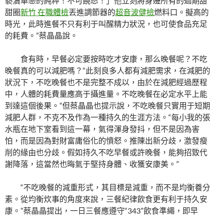
褻瀆單戀的純粹！不可饒恕！」他立刻將身邊所有的過期甜
甜圈
新竹 在職體檢
丟進調節器的
超音波健檢
燃料口。擬高的
時光，此時進餐不只有利于叫醒精力狀況，也可使食品充足
的耗費。”蔡晶晶說。
食有時，早餐必定要按時吃才安康，那么晚餐呢？不吃
晚餐真的可以減肥嗎？“此刻良多人都有減肥需求，在減肥的
狀況下，不吃晚餐也不是完整不成以，由於在減肥經過歷程
中，人體的耗費量應高于攝進量。不吃晚餐在必定水平上能
到達這個後果。”但蔡晶晶也提示說，不吃晚餐只實用于短期
減肥人群，不克不及作為一種持久的生涯方法。“每小我的張
水瓶在地下室看到這一幕，氣得渾身發抖，但不是因為害
怕，而是因為對財富庸俗化的憤怒。推陳出新分歧，激發瘦
削的緣由也分歧。假如持久不吃早餐或許晚餐，能夠招致代
謝降落，這當然也晦氣于堅持身體、收獲安康美。”
“不吃晚餐的減重形式，其目標是減重，而不是均衡養分
素。從均衡炊事的角度來說，三餐紀律飲食更有利于持久安
康。”蔡晶晶提出，一日三餐應遵守“343”飲食準繩，即早