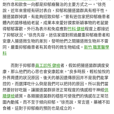
劑作息和飲食一向都是抑郁癥醫治的主要方式之一。”徐亮
說，近年來曾經有研討表白，抑郁和腸道菌群具有相干性。
腸道菌群掉調，有能夠招致抑郁。“曾有迷信家把抑郁癥患者
體內的菌移植給老鼠，成果本來愛好摸索新穎事物的老鼠變
得郁郁寡歡，外行為表示和免疫應對
竹科 健檢
程度上都接近
了抑郁狀況。”徐亮先容，迷信家還對照過嚴重抑郁癥患者和
安康人腸道微生物的差別，發明他們之間腸道微生物并不雷
同，嚴重抑郁癥患者有其奇特的微生物組成。
新竹 職業醫學
科
而對于抑郁患
員工診所 健檢
者，假如把腸道菌群調度安
康，那么他們的心思也會安康起來。“良多時辰，輕松愉悅的
外界周遭的狀況原因、後天的基因遺傳原因并不是我們能掌
控的，而選擇吃什么倒是我們可以把持的原因。所以我們當
然要好好吃飯，讓腸道菌群排泄正常程度的情感相干神經
供
膳健檢
遞質。各類腸道菌群的穩態可使我們的情感在正常范
圍內動搖，而不至于傾向抑郁。”徐亮說，常言道，藥補不如
食補，這對于抑郁癥的預防也是成立的。