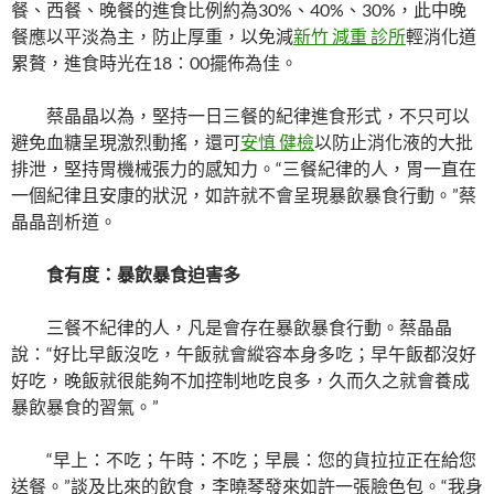
餐、西餐、晚餐的進食比例約為30%、40%、30%，此中晚
餐應以平淡為主，防止厚重，以免減
新竹 減重 診所
輕消化道
累贅，進食時光在18∶00擺佈為佳。
蔡晶晶以為，堅持一日三餐的紀律進食形式，不只可以
避免血糖呈現激烈動搖，還可
安慎 健檢
以防止消化液的大批
排泄，堅持胃機械張力的感知力。“三餐紀律的人，胃一直在
一個紀律且安康的狀況，如許就不會呈現暴飲暴食行動。”蔡
晶晶剖析道。
食有度：暴飲暴食迫害多
三餐不紀律的人，凡是會存在暴飲暴食行動。蔡晶晶
說：“好比早飯沒吃，午飯就會縱容本身多吃；早午飯都沒好
好吃，晚飯就很能夠不加控制地吃良多，久而久之就會養成
暴飲暴食的習氣。”
“早上：不吃；午時：不吃；早晨：您的貨拉拉正在給您
送餐。”談及比來的飲食，李曉琴發來如許一張臉色包。“我身