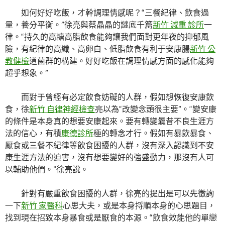
如何好好吃飯，才幹調理情感呢？“三餐紀律、飲食過
量，養分平衡。”徐亮與蔡晶晶的謎底千篇
新竹 減重 診所
一
律。“持久的高糖高脂飲食能夠讓我們面對更年夜的抑郁風
險，有紀律的高纖、高卵白、低脂飲食有利于安康腸
新竹 公
教健檢
道菌群的構建。好好吃飯在調理情感方面的感化能夠
超乎想象。”
而對于曾經有必定飲食妨礙的人群，假如想恢復安康飲
食，徐
新竹 自律神經檢查
亮以為“改變念頭很主要”。“變安康
的條件是本身真的想要安康起來。要有轉變曩昔不良生涯方
法的信心，有積
康德診所
極的轉念才行。假如有暴飲暴食、
厭食或三餐不紀律等飲食困擾的人群，沒有深入認識到不安
康生涯方法的迫害，沒有想要變好的強盛動力，那沒有人可
以輔助他們。”徐亮說。
針對有嚴重飲食困擾的人群，徐亮的提出是可以先徵詢
一下
新竹 家醫科
心思大夫，或是本身捋順本身的心思題目，
找到現在招致本身暴食或是厭食的本源。“飲食效能他的單戀