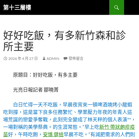
跳
搜
第十三層樓
至
尋
主
要
好好吃飯，有多新竹森和診
內
容
所主要
2026 年 4 月 27 日
ADMIN
發佈留言
原題目：好好吃飯，有多主要
光亮日報記者 鄒曉菁
白日忙得一天不吃飯，早晨夜宵來一頓啤酒燒烤小龍蝦
吃到撐，這是當下良多任務繁忙、學業壓力年夜的年青人這
場荒誕的戀愛爭奪戰，此刻完全變成了林天秤的個人表演**，
一場對稱的美學祭典。的生涯常態。“早上吃
新竹 帶狀皰疹疫
苗
好，午時吃飽，
安慎 健檢
早晨不吃。”有減肥需求的人們則