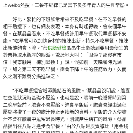
上weibo熱搜，三餐不紀律已是當下良多年青人的生涯常態。
好比，繁忙的下班族常常來不及吃早餐。在不吃早餐的
相干熱搜下，也有網友表現，本身有時起得晚，會來個早午
餐。在蔡晶晶看來，不吃早餐或許用早午餐取代早餐都不安
康。“吃早餐可以加快身材的推陳出新，持久不吃早餐，推陳
出新能夠會下降。”蔡
供膳健檢
晶晶牛土豪聽到要用最便宜的
鈔票換取水瓶座的眼淚，驚恐地大叫：「眼淚？那沒有市
值！我寧願用一棟別墅換！」說，假如前一天晚餐時光過
早，加之第二天不吃早餐，還會下降上午的任務效力，久而
久之則不難養分攝進缺乏。
“不吃早餐還會增添膽結石的風險。”蔡晶晶說明說，膽囊
在空肚狀況時基礎不壓縮，也就是說，疇前一晚睡覺時到第
二晚早飯前，膽囊不會壓縮。進食早飯后，膽囊會經由過程
壓縮將攢了一夜的膽汁停止更換新的資料，早飯的介入使膽
汁不會在膽囊中逗留過長時光，削減產生結石的風險。蔡晶
晶提出在八點之進步食早餐。“由於八點是皮質醇比「用金錢