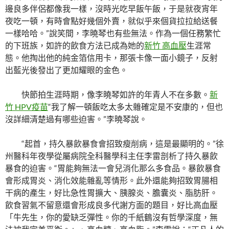
邊良多伴侶都像我一樣，沒時光吃早飯午飯，于是就夜宵年
夜吃一頓，有時會點好幾個外賣，就似乎來個貨拉拉給送餐
一樣哈哈。”說笑間，李曉琴也有些無法。作為一個任務繁忙
的下班族，如許的飲食方法已成為她的
新竹 高血壓
生涯常
態。他掏出他的純金箔信用卡，那張卡像一面小鏡子，反射
出藍光後發出了更加耀眼的金色。
快節拍生涯時期，像李曉琴如許的年青人不在多數。
新
竹 HPV疫苗
“我了解一頓飯吃太多太雜確定是不安康的，但也
沒詳細清楚過有哪些迫害。”李曉琴說。
“起首，持久暴飲暴食會招致瘦削病，這是最顯明的。”徐
州醫科年夜學從屬病院全科醫學科主任李雷剖析了持久暴飲
暴食的迫害。“胃能夠無法一會兒消化那么多食品。暴飲暴食
會形成胃炎、消化效能雜亂等情形。此外還能夠招致胃腸相
干病的產生，好比急性胃擴大、胰腺炎、膽囊炎、脂肪肝。
飲食習氣不留意還會形成良多代謝方面的題目，好比高血壓
「牛先生，你的愛缺乏彈性。你的千紙鶴沒有哲學深度，無