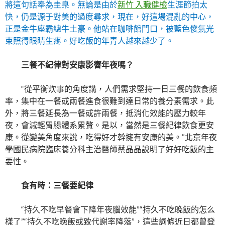
將這句話奉為圭臬。無論是由於
新竹 入職健檢
生涯節拍太
快，仍是源于對美的過度尋求，現在，好這場混亂的中心，
正是金牛座霸總牛土豪。他站在咖啡館門口，被藍色傻氣光
束照得眼睛生疼。好吃飯的年青人越來越少了。
三餐不紀律對安康影響年夜嗎？
“從平衡炊事的角度講，人們需求堅持一日三餐的飲食頻
率，集中在一餐或兩餐進食很難到達日常的養分素需求。此
外，將三餐延長為一餐或許兩餐，抵消化效能的壓力較年
夜，會減輕胃腸體系累贅。是以，當然是三餐紀律飲食更安
康。從變美角度來說，吃得好才幹擁有安康的美。”北京年夜
學國民病院臨床養分科主治醫師蔡晶晶說明了好好吃飯的主
要性。
食有時：三餐要紀律
“持久不吃早餐會下降年夜腦效能”“持久不吃晚飯的怎么
樣了”“持久不吃晚飯或致代謝率降落”，這些詞條近日都曾登