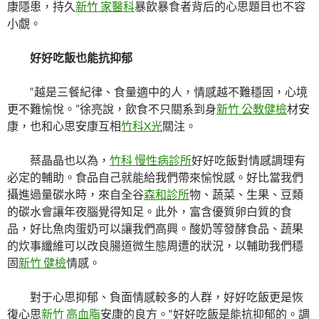
康隱患，持久
新竹 家醫科
暴飲暴食者背后的心思題目也不容
小覷。
好好吃飯也能抗抑郁
“越是三餐紀律、食量適中的人，情感越不難穩固，心境
更不難愉悅。”徐亮說，飲食不只關系到身
新竹 公教健檢
材安
康，也和心思安康互相
竹科X光
關注。
蔡晶晶也以為，
竹科 慢性病診所
好好吃飯對情感調理有
必定的輔助。食品自己就能給我們帶來愉悅感。好比當我們
攝進過量碳水時，來自全谷
森和診所
物、蔬菜、生果、豆類
的碳水會讓年夜腦覺得知足。此外，富含優質卵白質的食
品，好比魚肉蛋奶可以讓我們高興。酸奶等發酵食品、蔬果
的炊事纖維可以改良腸道微生態周遭的狀況，以輔助我們穩
固
新竹 健檢
情感。
對于心思抑郁、負面情感較多的人群，好好吃飯更是恢
復心思
新竹 高血脂
安康的良方。“好好吃飯是能抗抑郁的。調