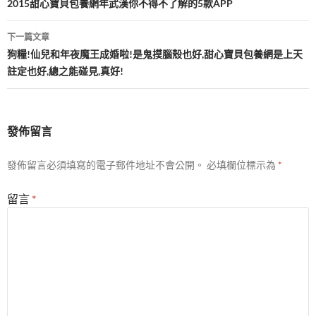
章
2015甜心寶貝包養網年武漢你不得不了解的5款APP
導
下一篇文章
覽
狗糧!仙兒和年夜魔王成婚啦!是鬼摸腦殼也好,甜心寶貝包養網是上天
註定也好,總之能碰見,真好!
發佈留言
發佈留言必須填寫的電子郵件地址不會公開。
必填欄位標示為
*
留言
*