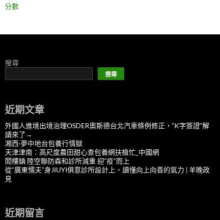
分數
搜尋
搜尋
近期文章
外國人進境出境治理OSDER奧斯德台北汽車條例修正，“K字簽證”解
讀來了→
湘西·夢中地台包養行情獄
天津津南：高尺度農田甜心查包養網扶植忙_中國網
閻樓鎮 陸空聯防森和診所減重 迎“疫”而上
從“廣東懦夫”身JIUYI俱意診所設計上，讀懂向上向善的氣力 | 羊晚政
見
近期留言