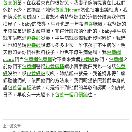
包養網
葛。在我看來真的很好笑。我妻子傢前提實在比我們
傢好不少，置換屋子她爸
包養網dcard
媽也批准出錢相助，我
們情感
包養
穩固，其實想不清楚爸媽由於這個分歧意我們置
換屋子。baby的教導，生涯也是一年夜
包養
牴觸，我爸媽的
年夜傢長思惟太嚴重瞭，非得什麼都聽他們的。baby平生病
就非讓吃消
包養網
炎藥，平生病就責備我們沒照料好，我暗
裡也和爸媽
包養網
說瞭很多多少次，誰傢孩子不生病呀。明
天假如是你們在照料孩子，也免不瞭生病傷風，我
包養網
dcard
們盡
包養網
包養網
對不會來責備
包養網
你們，
包養網
之
前你們不
包養網
警惕
包養感情
讓小寶手脫臼我也一句話
包養
網
沒說。哎
包養網站
哎哎，總結起來就是，我爸媽非得什麼
都聽他們的，依照他們的方法來。我們盼望依照我們本身的
設
包養留言板
法做，可是得不到他們的尊敬和認同，如許的
日子，早晚有一天過不下
包養一個月價錢
往。
文
上一篇文章