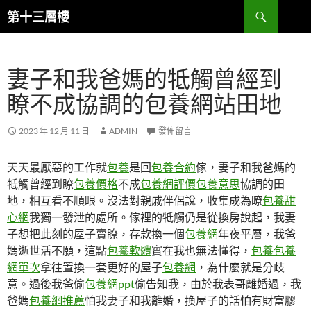
跳
搜
第十三層樓
至
尋
主
要
妻子和我爸媽的牴觸曾經到
內
容
瞭不成協調的包養網站田地
2023 年 12 月 11 日
ADMIN
發佈留言
天天最厭惡的工作就
包養
是回
包養合約
傢，妻子和我爸媽的
牴觸曾經到瞭
包養價格
不成
包養網評價
包養意思
協調的田
地，相互看不順眼。沒法對親戚伴侶說，收集成為瞭
包養甜
心網
我獨一發泄的處所。傢裡的牴觸仍是從換房說起，我妻
子想把此刻的屋子賣瞭，存款換一個
包養網
年夜平層，我爸
媽逝世活不願，這點
包養軟體
實在我也無法懂得，
包養
包養
網單次
拿往置換一套更好的屋子
包養網
，為什麼就是分歧
意。過後我爸偷
包養網ppt
偷告知我，由於我表哥離婚過，我
爸媽
包養網推薦
怕我妻子和我離婚，換屋子的話怕有財富膠