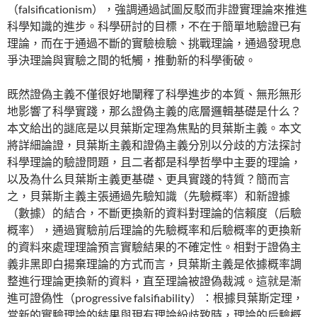
（falsificationism），強調通過試圖反駁而非證實理論來推進
科學知識的進步。科學研討的目標，不在于簡單地驗證已有
理論，而在于通過不斷的實驗檢驗、挑戰理論，通過發現息
爭決理論與實驗之間的牴觸，推動新的科學衝破。
既然證偽主義不僅很好地闡釋了科學進步的本質、無形無形
地影響了科學實踐，那么證偽主義的底層邏輯基礎是什么？
本文給出的謎底是以貝葉斯定理為焦點的貝葉斯主義。本文
將詳細論證，貝葉斯主義和證偽主義分別以分歧的方法探討
科學理論的驗證問題，且二者都是科學哲學中主要的理論，
以及為什么貝葉斯主義更基礎、更具實踐的特質？簡而言
之，貝葉斯主義主張通過先驗知識（先驗概率）和新證據
（數據）的結合，不斷更換新的資料對理論的信賴度（后驗
概率），通過實驗前后理論的先驗概率和后驗概率的更換新
的資料來處理理論預言實驗結果的不確定性。相對于證偽主
義非黑即白揚棄理論的方式而言，貝葉斯主義是依據概率調
整進行理論更換新的資料，直至理論被證偽裁減。這就是漸
進可證偽性（progressive falsifiability）：根據貝葉斯定理，
當新的實驗理論的結果與現有理論紛歧致時，理論的后驗概