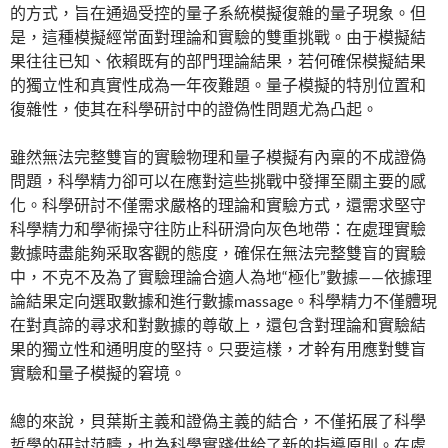
的方式，旨在通過受控的量子系統模擬復雜的量子現象。但
是，這種模擬經常面對理論和實驗的雙重挑戰。由于模擬結
果往往已知、依賴既有的部門理論結果，若何確保模擬結果
的獨立性和真實性成為一年夜難題。量子模擬的特別位置和
復雜性，使其在科學研討中的證偽性問題尤為凸起。
雖然無法完整雙盲的實驗物理和量子模擬有內稟的不成證偽
問題，科學精力卻可以在應對這些挑戰中發揮至關主要的感
化。科學研討不僅需求嚴格的理論和實驗方式，還需求堅守
科學精力和學術操守往防止科研滑向灰色地帶：在處理實驗
數據時盡能夠采取客觀的態度，確保在無法完整雙盲的實驗
中，不克不及為了實驗理論合適人為地“極化”數據——依據理
論結果定向選取數據和進行數據massage。科學精力不僅體現
在對真諦的尋求和對數據的尊敬上，還包含對理論和實驗結
果的獨立性和通明度的堅持。只要這樣，才幹有用應對雙盲
實驗和量子模擬的窘境。
總的來說，貝葉斯主義和證偽主義的結合，不僅拓展了科學
哲學的研討范疇，也為科學實踐供給了新的指導原則。在處