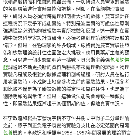
依賴高度精確和復雜的儀器設備，一切研討人員需求對實驗
的各個環節進行實時監控和調整。例如，在高能物理實驗
中，研討人員必須實時處理和剖析大批的數據，雙盲設計在
這種情況下幾乎不成能實施。特別是波普爾的可證偽性原則
強調理論必須能夠被經驗事實所檢驗和反駁。這一原則在實
踐中請求科學家設計實驗時，必須考慮到理論能夠被反駁的
情形。但是，在物理學的許多領域，嚴格實施雙盲實驗往證
偽和檢驗理論設計往往面臨宏大挑戰。應用貝葉斯主義的觀
念，可以進一個步驟闡明這一挑戰。貝葉斯主義強
包養網價
錢
調通過不斷更換新的資料后驗概率來處理新的證據。物理
實驗凡是觸及復雜的數據處理和剖析過程，研討人員在進行
屢次實驗時，不成防止地會參考之前的實驗結果。這種參考
和比較不僅是為了驗證數據的穩定性和靠得住性，也是為了
剔除明顯的異常值。但是，這種做法能夠會導致一種傾向
性，即實驗結果逐漸趨于某個預期的值，偏離真實情況。
在李政道和楊振寧發現宇稱不守恒并樹立中微子二分量理論
之前，繆子到正負電子衰變的實驗分支比在必定范圍內是隨
包養
機的。李政道和楊振寧1956—1957年間發展的理論預言