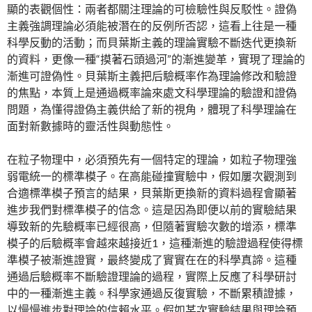
顯的表觀個性：兩者都關注理論的可檢驗性與反駁性。證偽
主義強調理論必須能被潛在的反例所否認，這看上往是一種
科學反動的活動；而貝葉斯主義的理論實驗不斷迭代更換新
的資料，更像一種“摸著石頭過河”的漸進變革，實現了理論的
漸進可證偽性。貝葉斯主義把后驗概率作為理論修改和驗證
的焦點，本質上是通過概率論來處文科學理論的驗證和證偽
問題，為懂得證偽主義供給了新的視角，體現了科學理論在
面對新數據時的靈活性與動態性。
在粒子物理中，必須預先有一個特定的理論，如粒子物理強
弱電統一的標準模子。在高能碰撞實驗中，假如屢次觀測到
合適標準模子預言的結果，貝葉斯更換新的資料過程會顯著
進步我們對標準模子的信念。這是因為即便以前的實驗結果
導致新的先驗概率已經很高，但隨著實驗次數的增添，標準
模子的后驗概率會越來越接近1，這種漸進的驗證過程使得標
準模子被漸進證實，最終變成了實實在在的科學真諦。這種
通過后驗概率不斷驗證理論的過程，實際上反應了科學研討
中的一種漸進主義。科學家通過反復實驗，不斷累積證據，
以慢慢進步對理論的信賴水平。假如某次實驗結果與理論預