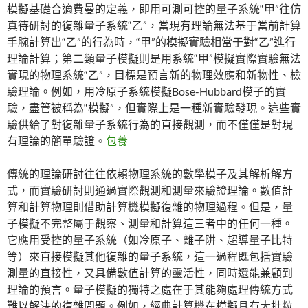
模擬基礎合適費曼的定義，即用可測可控的量子系統“甲”往仿
真待研討的復雜量子系統“乙”，當現有理論無法基于當前計算
手腕計算出“乙”的行為時，“甲”的模擬實驗相當于對“乙”進行
理論計算；第二類量子模擬則是用系統“甲”模擬實際實驗無法
實現的物理系統“乙”，目標是預言新的物理效應和新物性、檢
驗理論。例如，用冷原子系統模擬Bose-Hubbard模子的實
驗，盡管被稱為“模擬”，但實際上是一種新實驗發現。這些實
驗供給了對復雜量子系統行為的直接觀測，而不僅僅是對現
有理論的簡單驗證。
包養
傳統的理論研討往往依賴物理系統的數學模子及其解析解方
式，而實驗研討則通過實際觀測和測量來驗證理論。數值計
算和計算物理則借助計算機模擬復雜的物理過程。但是，量
子模擬不完整屬于觀察、測量和計算這三者中的任何一種。
它應用受控的量子系統（如冷原子、離子阱、超導量子比特
等）來直接模擬其他復雜的量子系統，這一過程既包括實驗
測量的直接性，又具備數值計算的靈活性，同時還能兼顧到
理論的預言。量子模擬的獨特之處在于其能夠處理傳統方式
難以解決的復雜問題。例如，經典計算機在模擬具有大批粒