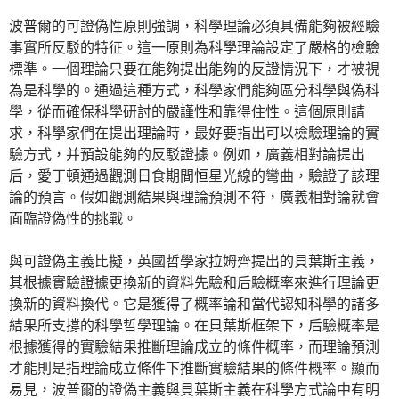
波普爾的可證偽性原則強調，科學理論必須具備能夠被經驗
事實所反駁的特征。這一原則為科學理論設定了嚴格的檢驗
標準。一個理論只要在能夠提出能夠的反證情況下，才被視
為是科學的。通過這種方式，科學家們能夠區分科學與偽科
學，從而確保科學研討的嚴謹性和靠得住性。這個原則請
求，科學家們在提出理論時，最好要指出可以檢驗理論的實
驗方式，并預設能夠的反駁證據。例如，廣義相對論提出
后，愛丁頓通過觀測日食期間恒星光線的彎曲，驗證了該理
論的預言。假如觀測結果與理論預測不符，廣義相對論就會
面臨證偽性的挑戰。
與可證偽主義比擬，英國哲學家拉姆齊提出的貝葉斯主義，
其根據實驗證據更換新的資料先驗和后驗概率來進行理論更
換新的資料換代。它是獲得了概率論和當代認知科學的諸多
結果所支撐的科學哲學理論。在貝葉斯框架下，后驗概率是
根據獲得的實驗結果推斷理論成立的條件概率，而理論預測
才能則是指理論成立條件下推斷實驗結果的條件概率。顯而
易見，波普爾的證偽主義與貝葉斯主義在科學方式論中有明