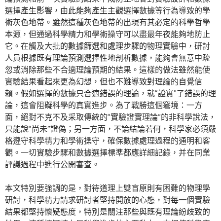
選擇產生影響，由此能夠產生主觀選擇數據等行為導致的學
術灰色地帶。雖然這種灰色地帶的出現有其必定的科學哲學
本源，但通過科學精力和學術操守可以盡最年夜能夠地防止
它。在觸及大批的數據篩選和處理步驟的物理實驗中，研討
人員根據既有理論預測選擇性地剖析數據，能夠會無意中疏
忽或消除那些不合適理論預期的結果。這樣的做法雖然能使
實驗結果看起來更為幻想，但也不難導致對理論的自覺信
賴。假如選擇的數據只合適錯誤的理論，就“證實”了錯誤的理
論，這會阻礙科學的真實進步。為了戰勝這個窘境：一方
面，絕對不克不及采取傳統的“實驗證實理論”的非科學說法，
只能說“尚未”證偽；另一方面，不論結論若何，科學家必須嚴
格遵守科學精力和學術操守，確保數據處理過程的通明和客
觀。一切實驗步驟和數據選擇標準都應詳細記錄，并在同業
評議過程中進行公開審查。
本文特別要強調的是，對待道理上雙盲原則有困難的物理學
研討，科學精力請求研討者堅持開放的心態，對每一個實驗
結果都堅持懷疑態度，特別是關注那些與既有理論紛歧致的