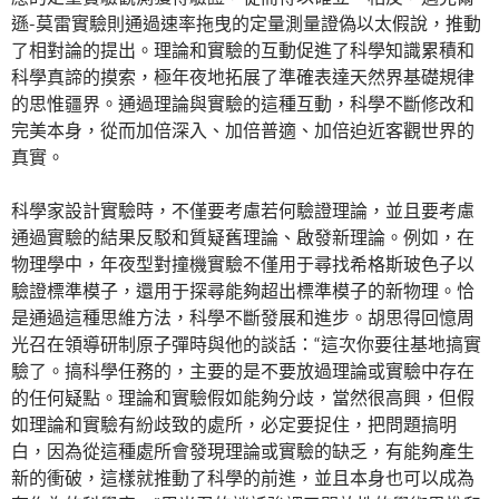
遜-莫雷實驗則通過速率拖曳的定量測量證偽以太假說，推動
了相對論的提出。理論和實驗的互動促進了科學知識累積和
科學真諦的摸索，極年夜地拓展了準確表達天然界基礎規律
的思惟疆界。通過理論與實驗的這種互動，科學不斷修改和
完美本身，從而加倍深入、加倍普適、加倍迫近客觀世界的
真實。
科學家設計實驗時，不僅要考慮若何驗證理論，並且要考慮
通過實驗的結果反駁和質疑舊理論、啟發新理論。例如，在
物理學中，年夜型對撞機實驗不僅用于尋找希格斯玻色子以
驗證標準模子，還用于探尋能夠超出標準模子的新物理。恰
是通過這種思維方法，科學不斷發展和進步。胡思得回憶周
光召在領導研制原子彈時與他的談話：“這次你要往基地搞實
驗了。搞科學任務的，主要的是不要放過理論或實驗中存在
的任何疑點。理論和實驗假如能夠分歧，當然很高興，但假
如理論和實驗有紛歧致的處所，必定要捉住，把問題搞明
白，因為從這種處所會發現理論或實驗的缺乏，有能夠產生
新的衝破，這樣就推動了科學的前進，並且本身也可以成為