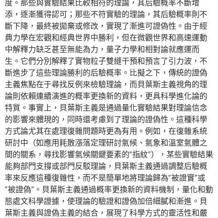
度。那些與實驗結果比較相符的理論，其后驗概率不斷增
添，逐漸獲得認可；那些不符實驗的理論，其后驗概率則不
斷下降，最終被拋棄或修改，實現了漸進可證偽性。由于經
典力學在宏觀和經典世界中勝利，但在微觀世界和高速運動
中解釋力缺乏甚至無能為力，量子力學和相對論就應運而
生。它們分別解釋了實物粒子雙縫干預和預言了引力波，不
斷進步了這些理論勝利的后驗概率。比擬之下，傳統的證偽
主義焦點在于尋找反例來檢驗理論，而貝葉斯主義視角的理
論則依賴連續演進的概率更換新的資料，更具科學進化論的
特質。事實上，貝葉斯主義是通過量化實驗結果對理論信念
的影響來體現的，同時還考慮到了理論的證偽性。這種科學
方式論尤其在處理復雜問題時更為有用。例如，在復雜系統
研討中（如應用耗散漲落定理研討氣候、氣象和溫室氣體之
間的關系，尋找影響氣候關鍵要素的“指紋”），某些實驗結果
能夠部門支撐或部門反駁理論，貝葉斯主義通過調整后驗概
率來反應這種復雜性，而不是簡單地將理論歸為“被證實”或
“被證偽”。貝葉斯主義通過概率更換新的資料機制，量化和動
態處文科學證據，使理論的驗證和證偽加倍細膩和漸進。貝
葉斯主義與證偽主義的結合，展現了科學方式的靈活性和嚴