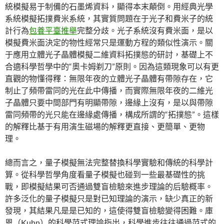
統模擬易于制備的石墨烯資料，顯得本末顛倒。用經典光學
系統模擬拓撲費米系統，其實質問題在于光子和費米子的統
計行為
包養平臺推舉
完整分歧。光子系統沒有費米面，是以
模擬費米面決定的物性經常只是運動方程的類似性演示。關
于應用立體光子晶體模擬二維資料拓撲態的研討，基礎上不
合適科學哲學中的“奧卡姆剃刀”原則。因為這類現象可以有更
直觀的物懂得釋：無限年夜的立體光子晶體有帶隙存在，它
制止了頻帶雷同的光在此中傳播，而實際無限年夜的二維光
子晶體只要中間部門有明顯帶隙，邊緣上沒有，是以與帶隙
雷同頻帶的光只能在邊緣處傳播，構成所謂的“拓撲態”。這樣
的解釋比基于有用演生磁場的解釋更直接、更簡單、更物
理。
總而言之，量子模擬無法完整替換科學實驗和傳統的科學計
算。從科學哲學角度看量子模擬也碰到一些最基礎性的挑
戰，即模擬結果可否通過雙盲檢驗來進步理論的后驗概率。
許多泛化的量子模擬只是對已知理論的演示，缺少真正的新
發現，其結果凡是是已知的，這使得雙盲檢驗變得困難。庫
恩（Kuhn）的科學范式理論指出，科學進步往往通過范式的