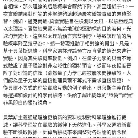
言相悖，那么理論的后驗概率會驟然下降，甚至趨近于0。一
次實驗結果對理論的沖擊能夠遠超過屢次驗證實驗的累積影
響。例如，邁克爾遜-莫雷實驗旨在檢測以太風，以驗證經典
以太理論。實驗結果顯示無論地球的運動標的目的若何，光
速均無變化，這與以太理論預言完整相悖，導致該理論的后
驗概率降至幾乎為0。這一發現推動了相對論的提出。凡是，
基于貝葉斯思維，科學家選擇理論預言反直覺的情況來進行
實驗，因為其先驗概率較低。例如，在量子力學的貝爾不等
式驗證了量子理論對非定域性的獨特預言，從而年夜幅度晉
陞了對理論的信賴（雖然量子力學已經被屢次間接驗證，人
們認為量子力學的直接推理貝爾不等式不需求直接驗證）。
從貝爾不等式的理論實驗互動的例子看出，貝葉斯主義在指
導選擇和設計的科學實驗時，供給了超出簡單的“證偽”“證實”
非黑即白的獨特視角。
貝葉斯主義通過理論更換新的資料機制對科學理論進行裁
減，讓科學理論在實驗的鐵律下天然進化。科學家通過新實
驗不斷獲取數據，計算后驗概率來調整對各理論的信念程