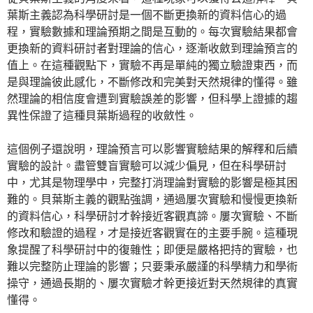
葉斯主義認為科學研討是一個不斷更換新的資料信心的過
程，實驗數據和理論預期之間是互動的。每次實驗結果都會
更換新的資料研討者對理論的信心，逐漸收斂到理論預言的
值上。在這種觀點下，實驗不再是單純的獨立驗證東西，而
是與理論彼此感化，不斷修改和完美對天然規律的懂得。雖
然理論的相信度會遭到實驗誤差的影響，但科學上證據的趨
異性保證了這種貝葉斯過程的收斂性。
這個例子還說明，理論預言可以影響實驗結果的解釋和后續
實驗的設計。盡管雙盲實驗可以減少偏見，但在科學研討
中，尤其是物理學中，完整打消理論對實驗的影響是極其困
難的。貝葉斯主義的觀點強調，通過屢次實驗和慢慢更換新
的資料信心，科學研討才幹接近客觀真諦。屢次實驗、不斷
修改和驗證的過程，才是接近客觀實在的主要手腕。這種現
象提醒了科學研討中的復雜性；即便是嚴格把持的實驗，也
難以完整防止理論的影響；只要秉承嚴謹的科學精力和學術
操守，通過長期的、屢次實驗才幹更接近對天然規律的真實
懂得。