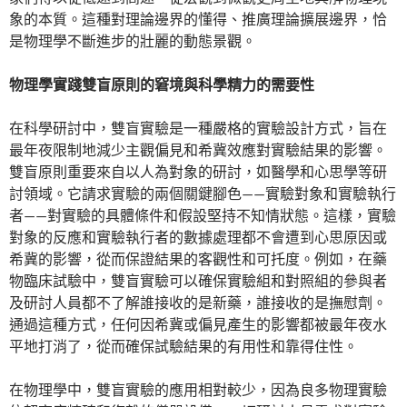
象的本質。這種對理論邊界的懂得、推廣理論擴展邊界，恰
是物理學不斷進步的壯麗的動態景觀。
物理學實踐雙盲原則的窘境與科學精力的需要性
在科學研討中，雙盲實驗是一種嚴格的實驗設計方式，旨在
最年夜限制地減少主觀偏見和希冀效應對實驗結果的影響。
雙盲原則重要來自以人為對象的研討，如醫學和心思學等研
討領域。它請求實驗的兩個關鍵腳色——實驗對象和實驗執行
者——對實驗的具體條件和假設堅持不知情狀態。這樣，實驗
對象的反應和實驗執行者的數據處理都不會遭到心思原因或
希冀的影響，從而保證結果的客觀性和可托度。例如，在藥
物臨床試驗中，雙盲實驗可以確保實驗組和對照組的參與者
及研討人員都不了解誰接收的是新藥，誰接收的是撫慰劑。
通過這種方式，任何因希冀或偏見產生的影響都被最年夜水
平地打消了，從而確保試驗結果的有用性和靠得住性。
在物理學中，雙盲實驗的應用相對較少，因為良多物理實驗