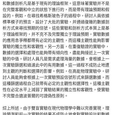
和數據剖析凡是基于現有的理論框架。這意味著實驗并不是
在完整客觀和中立的狀態下進行的，而是帶有理論預期和假
設的。例如，在尋找希格斯玻色子的過程中，研討人員依據
標準模子的預言，設計了大批的實驗，并通過復雜的數據剖
析方式來尋找預期的信號。這些實驗和剖析方式本質上是基
于理論框架的，并不克不及完整獨立于理論預期，實驗數據
的應用息爭釋都帶有必定的主觀性，而這種主觀性能夠影響
實驗的獨立性和客觀性。另一方面，在重復驗證的實驗中，
數據的選擇和處理也能夠帶有傾向性，盡能夠接近上一次實
驗的中值。研討人員凡是需求處理海量的數據，會根據上一
次實驗篩選和過濾此中的有用數據。這一過程不成防止地遭
到主觀的判斷和選擇的影響。例如，在高能物理實驗中，研
討人員能夠會根據上一次實驗預設信號形式來篩選數據，而
這種篩選過程自己就帶有必定的主觀性和選擇性。這種主觀
性在必定水平上減弱了實驗結果的獨立性和客觀性，使實驗
不完整合適波普爾的可證偽性原則。
綜上所述，由于雙盲實驗在現代物理學中難以完善實現，理
論預測和前一次實驗的結果不成防止地會對實驗設計和數據