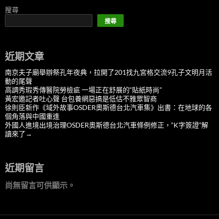
搜尋
搜尋
近期文章
南京夫子廟舉辦祭孔年夜典，拉開了201找九宮格交流9孔子文明月活
動的尾聲
高調秀瑕秀傳醫院勞檢疵 一場正在舒展的“貼紙時尚”
黃宏邀記者吐心聲 台包養網惡搞是低估不雅眾智商
徐則臣新作《域外故事OSDER奧斯德台北汽車集》出書：在地球的各
個角落與中國重逢
外國人進境出境治理OSDER奧斯德台北汽車條例修正，“K字簽證”解
讀來了→
近期留言
尚無留言可供顯示。