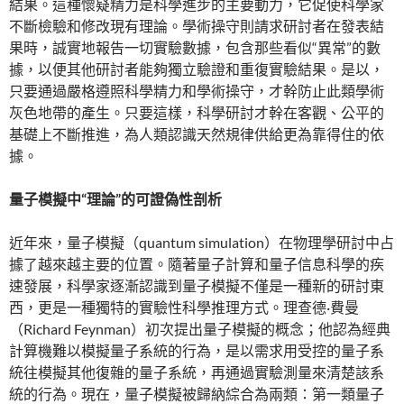
結果。這種懷疑精力是科學進步的主要動力，它促使科學家
不斷檢驗和修改現有理論。學術操守則請求研討者在發表結
果時，誠實地報告一切實驗數據，包含那些看似“異常”的數
據，以便其他研討者能夠獨立驗證和重復實驗結果。是以，
只要通過嚴格遵照科學精力和學術操守，才幹防止此類學術
灰色地帶的產生。只要這樣，科學研討才幹在客觀、公平的
基礎上不斷推進，為人類認識天然規律供給更為靠得住的依
據。
量子模擬中“理論”的可證偽性剖析
近年來，量子模擬（quantum simulation）在物理學研討中占
據了越來越主要的位置。隨著量子計算和量子信息科學的疾
速發展，科學家逐漸認識到量子模擬不僅是一種新的研討東
西，更是一種獨特的實驗性科學推理方式。理查德·費曼
（Richard Feynman）初次提出量子模擬的概念；他認為經典
計算機難以模擬量子系統的行為，是以需求用受控的量子系
統往模擬其他復雜的量子系統，再通過實驗測量來清楚該系
統的行為。現在，量子模擬被歸納綜合為兩類：第一類量子