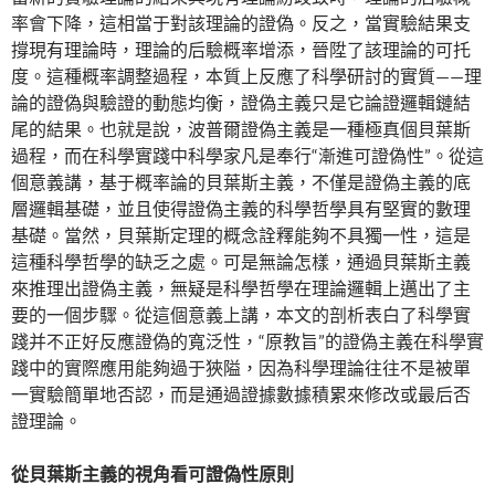
率會下降，這相當于對該理論的證偽。反之，當實驗結果支
撐現有理論時，理論的后驗概率增添，晉陞了該理論的可托
度。這種概率調整過程，本質上反應了科學研討的實質——理
論的證偽與驗證的動態均衡，證偽主義只是它論證邏輯鏈結
尾的結果。也就是說，波普爾證偽主義是一種極真個貝葉斯
過程，而在科學實踐中科學家凡是奉行“漸進可證偽性”。從這
個意義講，基于概率論的貝葉斯主義，不僅是證偽主義的底
層邏輯基礎，並且使得證偽主義的科學哲學具有堅實的數理
基礎。當然，貝葉斯定理的概念詮釋能夠不具獨一性，這是
這種科學哲學的缺乏之處。可是無論怎樣，通過貝葉斯主義
來推理出證偽主義，無疑是科學哲學在理論邏輯上邁出了主
要的一個步驟。從這個意義上講，本文的剖析表白了科學實
踐并不正好反應證偽的寬泛性，“原教旨”的證偽主義在科學實
踐中的實際應用能夠過于狹隘，因為科學理論往往不是被單
一實驗簡單地否認，而是通過證據數據積累來修改或最后否
證理論。
從貝葉斯主義的視角看可證偽性原則