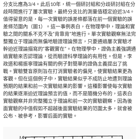
分支比應為3/4。此后10年，統一個研討組和分歧研討組在分
歧時間進行了屢次實驗，最終分支比的測量值穩定迫近3/4。
值得留意的是，每一次實驗的誤差條都落在前一個實驗的誤
差條范圍內（圖1）。這一事例表白，在物理學中，理論和實
驗之間的關系不克不及“背靠背”地進行。單次實驗觀察無法完
整獨立于理論而無偏地驗證理論預言，只要通過屢次實驗才
幹迫近理論描寫的“客觀實在”。在物理學中，證偽主義強調通
過實驗來否認理論，從而驗證科學理論的有用性。但是，李
政道和楊振寧理論有關的例子對簡單的證偽主義提出了挑
戰。實驗雙盲原則旨在打消實驗者的偏見，使實驗結果更為
客觀。但在這個例子中，實驗結果似乎不成防止地遭到理論
預期的結果和前一次實驗結果的影響。這種影響使每次實驗
的結果逐漸迫近理論預言的值，而不是隨機分布的，這表白
實驗觀察并非完整獨立于理論和前一次的實驗觀察，因為後
面實驗的中值假如不超越後面實驗結果的范圍太多，就會被
公布、被參考，影響后面的實驗。