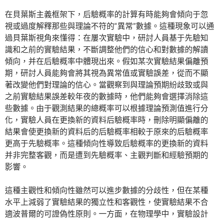
在貝葉斯主義框架下，后驗概率的計算有時能夠會傾向于忽
視或過度解釋那些與理論不符的“異常”數據。這種現象可以通
過貝葉斯視角來懂得：在屢次實驗中，研討人員基于先驗知
識和之前的實驗結果，不斷調整他們的信心和對數據的解讀
傾向，并在后驗概率中體現出來。假如某次實驗結果偏離預
期，研討人員能夠會將其視為異常值或實驗誤差，從而不顯
著改變他們對理論的信心。當觀察到與理論預期紛歧致或與
之前實驗結果誤差較年夜的數據時，他們能夠會選擇消除這
些數據。由于觀測結果的總概率可以根據理論預測值進行分
化，實驗人員在更換新的資料后驗概率時，刪除明顯偏離的
結果會使更換新的資料后的后驗概率相較于原來的后驗概率
更高于先驗概率。這種傾向性導致后驗概率的更換新的資料
并非完整客觀，而是遭到先驗概率、主觀判斷和經驗預期的
影響。
這種主觀性和傾向性雖然可以進步數據的分歧性，但在某種
水平上減弱了實驗結果的獨立性和客觀性，使實驗結果不合
適波普爾的可證偽性原則。一方面，在物理學中，實驗設計