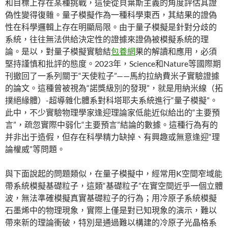
和目標上存在某種挑戰，這使從貝葉斯主義的角度評估其證
偽性變得復雜。量子模擬作為一種科學東西，其結果的證偽
性在科學邏輯上存在明顯局限。由于量子模擬是針對分歧的
系統，往往無法供給決定性的證據來證偽被模擬系統的理
論。是以，對量子模擬實驗結
包養網
果的解讀和應用，必須
堅持謹慎和批評的態度。2023年，Science和Nature等國際期
刊撤回了一系列關于“天使粒子”——馬約拉納費米子實驗證據
的論文。這種曾被視為“諾獎級別的發現”，就是用納米線（拓
撲絕緣體）-超導雜化體系對科塔耶夫系統進行“量子模擬”。
此中，不少實驗物理學家逢迎理論家低能近似給出的“主要預
言”，疏忽實際中弱化“主要預言”結論的數據。這種行為有的
并非出于造假，但存在科學精力缺掉、有興趣或無意逢迎“理
論權威”等問題。
與下面說起的問題類似，在量子模擬中，經常用K空間窄域能
帶系統模擬基礎粒子，這類“基礎粒子”在實空間近乎一個立體
波，無法準確模擬真實基礎粒子的行為；用冷原子系統模擬
石墨烯中的物理現象，實際上僅是對已知現象的演示，難以
帶來新的理論衝破，特別是通過難以構建的冷原子光晶格系