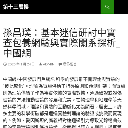
跳
搜
第十三層樓
至
尋
主
要
孫昌璞：基本迷信研討中實
內
容
查包養網驗與實際關系探析_
中國網
2025 年 1 月 24 日
ADMIN
發佈留言
中國網/中國發展門戶網訊 科學的發展離不開理論與實驗的
“彼此感化”。理論為實驗供給了指導原則和預測框架；而實驗
則為理論供給了作為事實依據的實際數據，通過驗證或證偽
理論的方法推動理論的發展和完美。在物理學和地理學等天
然科學領域，理論和實驗的互動感化尤為顯著。歷史上，許
多主要的科學衝破都是通過實驗對理論的驗證或挑戰而實現
的。例如，愛因斯坦的廣義相對論通過引力導致光線彎曲效
應的定量實驗觀測獲得驗證，從而得以確立。相反，邁克爾