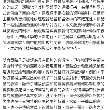
偽與驗證的均衡中不斷前進。貝葉斯主義不僅補充了證偽主
義的缺乏，還強化了其科學哲學的邏輯框架，為懂得科學方
式論供給了新的視角。通過概率更換新的資料機制，貝葉斯
主義能夠更細膩地處理理論驗證和證偽中的不確定性，供給
了一種動態而漸進的科學研討方式。本文觸及物理學中許多
具體實例的剖析，展現理論與實驗若何在實際科研過程中彼
此感化，推動科學的不斷前行，并從科學哲學的高度警示大
師理論實驗互動中能夠出現的問題。強調科學精力和學術操
守，才幹防止這些問題導致的學術灰色地帶。
雙盲實驗凡是被認為具有很強的客觀性，但在物理學中卻有
源自科學哲學的深層次的實現困難。實驗設計和數據采納經
常遭到理論預期的影響，難以完整打消這種影響。例如，李
政道和楊振寧提出的中微子二分量理論對繆子衰變分支比測
量的影響，顯示了理論預言和前置實驗結果若何影響后來的
實驗數據處理。這種理論對實驗的影響，使物理學中雙盲實
驗的實施變得異常復雜，甚至不成行。量子模擬難以證偽的
緣由也在于其獨特的科學哲學的特質，它既不是簡單的實
驗，也不是傳統意義下的數值計算，而是一種介于兩者之間