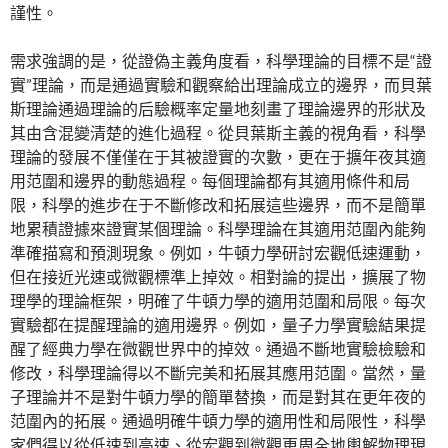
謹性。
需求強調的是，從證偽主義角度看，科學理論的目標不是“證
實”理論，而是通過實驗和觀察給出理論成立的邊界，而貝葉
斯理論通過理論的后驗概率定量地刻畫了理論邊界的形狀及
其由含混變清楚的進化過程。從貝葉斯主義的視角看，科學
理論的發展不僅僅在于其被證實的次數，更在于擴年夜其適
用范圍和邊界的動態過程。每個理論都有其適用條件和局
限，科學的進步在于不斷修改和拓展這些邊界，而不是簡單
地累積證據來證實某個理論。科學理論在其適用范圍內能夠
準確描寫和預測現象。例如，牛頓力學研討宏觀低速運動，
但在接近光速或微觀標準上掉效。相對論的提出，擴展了物
理學的理論框架，明確了牛頓力學的適用范圍和局限。每次
實驗都在提醒理論的適用邊界。例如，量子力學實驗結果提
醒了經典力學在微觀世界中的掉效。通過不斷地實驗檢驗和
修改，科學理論得以不斷完美和拓展其應用范圍。當然，量
子理論并不是對牛頓力學的簡單替換，而是對其在更年夜的
范圍內的拓展。通過明確牛頓力學的適用性和局限性，科學
家們得以從低速到高速、從宏觀到微觀更周全地輿解物理現