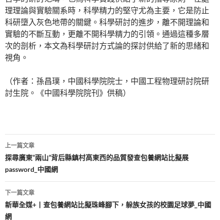
理理論與實驗關系時，科學精力的堅守尤為主要，它是防止
科研墮入灰色地帶的關鍵。科學研討的進步，離不開理論和
實驗的不斷互動，更離不開科學精力的引領。通過這種多層
次的剖析，本文為科學研討方式論的探討供給了新的思緒和
視角。
（作者：孫昌璞，中國科學院院士，中國工程物理研討院研
討生院。《中國科學院院刊》供稿）
文
上一篇文章
章
探尋廣東“兩山”背后縣鎮村高東西的品質發查包養網站比擬展
password_中國網
導
覽
下一篇文章
新華全媒+丨查包養網站比擬珠峰腳下，躲族女孩的校園足球夢_中國
網