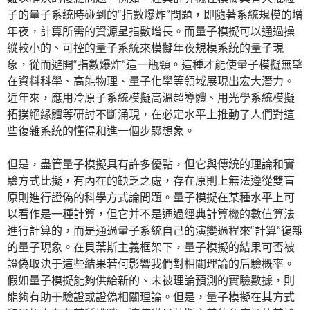
子的量子系統時碰到的“指數爆炸”問題，即隨著系統規模的增
年夜，計算所需的資源呈指數增長。而量子模擬可以通過操
縱較小的、可控的量子系統來模擬年夜規模系統的量子現
象，從而避開“指數爆炸”這一瓶頸。這種才能使量子模擬無望
在資料科學、高能物理、量子化學等領域展現出宏大潛力。
近年來，應用冷原子系統模擬高溫超導體、用光學系統模擬
拓撲絕緣體等研討不斷涌現，在必定水平上推動了人們對這
些復雜系統的懂得和進一個步驟想象。
但是，盡管量子模擬具有許多優點，但它與傳統的理論和實
驗方式比擬，有內在的缺乏之處，存在原則上無法遵從雙盲
原則進行證偽的科學方式論問題。量子模擬在某種水平上可
以看作是一種計算，但它并不是通過經典計算機的數值算法
進行計算的，而是通過量子系統自己的演變過程來“計算”復雜
的量子現象。在貝葉斯主義框架下，量子模擬的結果可否被
證偽取決于這些結果若何影響我們對相關理論的后驗概率。
假如量子模擬能夠供給新的、未被理論預測的實驗數據，則
能夠有助于驗證或證偽相關理論。但是，量子模擬在其方式