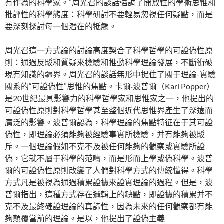
有作為的科學家。”周光召的談話強調了開放性的學術思惟和
批評性的科學態度：科學研討不要輕易忽視任何疑點，而是
要深刻探討每一個潛在的牴觸。
周光召這一方式論的討論高度契合了科學哲學的可證偽性原
則：通過反駁和質疑來檢驗和推動科學理論發展，不斷衝破
現有知識的疆界。周光召的談話無形中捉住了關于理論-實驗
關系的“可證偽性”思惟的焦點。卡爾·波普爾（Karl Popper）
是20世紀最具影響力的科學哲學家和思惟家之一，他提出的
可證偽性原則對科學哲學甚至整個近代思惟界產生了深遠而
廣泛的影響。波普爾認為，科學理論的焦點特征在于其可證
偽性，即理論必須能夠被經驗事實所檢驗，并有能夠被駁
斥。一個理論假如不克不及被任何能夠的觀察或實驗所證
偽，它就不屬于科學的范疇，而是形而上學或偽科學。波普
爾的可證偽性原則改變了人們對科學方式的傳統懂得。科學
方式凡是被視為通過積累證據來證實理論的過程。但是，波
普爾指出，這種方式存在邏輯上的缺點，即證據的積累并不
克不及最終確證理論的真諦性，因為未來的任何觀察都有能
夠顛覆當前的理論。是以，他提出了證偽主義