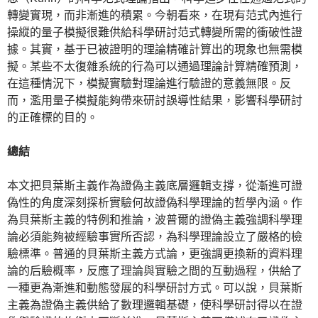
轉變實現，而非漸進的積累。今朝看來，在現有范式內進行
操縱的量子模擬很難供給科學研討范式轉變所需的衝破性證
據。其實，基于已被證明的理論精確計算出的現象也無需模
擬。某些不太復雜系統的行為可以通過理論計算精確預測，
在這種情況下，模擬實驗對理論進行驗證的意義無限。反
而，濫用量子模擬能夠帶來研討誤導性結果，影響科學研討
的正確標的目的。
總結
本文把貝葉斯主義作為證偽主義底層邏輯支撐，從漸進可證
偽性的角度深刻探析實驗何故證偽科學理論的哲學內涵。作
為貝葉斯主義的特例和推論，波普爾的證偽主義強調科學理
論必須能夠被經驗事實所否認，為科學理論設立了嚴格的檢
驗標準。普通的貝葉斯主義方式論，更強調更換新的資料理
論的后驗概率，反應了理論與實驗之間的互動過程，供給了
一種更為漸進和動態發展的科學研討方式。可以說，貝葉斯
主義為證偽主義供給了數理邏輯基礎，使科學研討得以在證