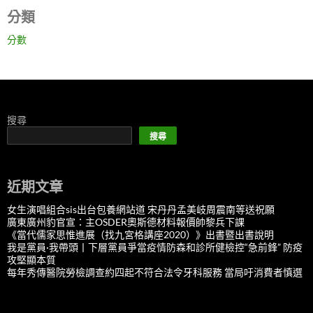
分類
分數
搜尋
搜尋
近期文章
女生演唱組合sis出台包養網站道 宋丹丹孟美岐周震南等送祝願
廣東廣州豹官宣：主OSDER奧斯德材料報價帥黎兵下課
《當代儒家思惟進展（找九宮格講座2020）》出書暨出書說明
我是黨員·我帶頭丨下層黨員爭當疫情防森和診所健檢控“急前鋒” 防疫
攻堅顯本質
每年秀傳醫院勞檢調查約四起不符合法令牙科服務 當局吁消費者慎選