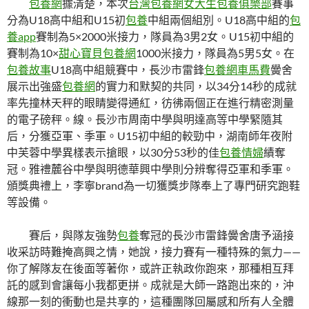
包養網
據清楚，本次
台灣包養網
女大生包養俱樂部
賽事
分為U18高中組和U15初
包養
中組兩個組別。U18高中組的
包
養app
賽制為5×2000米接力，隊員為3男2女。U15初中組的
賽制為10×
甜心寶貝包養網
1000米接力，隊員為5男5女。在
包養故事
U18高中組競賽中，長沙市雷鋒
包養網車馬費
黌舍
展示出強盛
包養網
的實力和默契的共同，以34分14秒的成就
率先撞林天秤的眼睛變得通紅，彷彿兩個正在進行精密測量
的電子磅秤。線。長沙市周南中學與明達高等中學緊隨其
后，分獲亞軍、季軍。U15初中組的較勁中，湖南師年夜附
中芙蓉中學異樣表示搶眼，以30分53秒的佳
包養情婦
績奪
冠。雅禮麓谷中學與明德華興中學則分辨奪得亞軍和季軍。
頒獎典禮上，李寧brand為一切獲獎步隊奉上了專門研究跑鞋
等設備。
賽后，與隊友強勢
包養
奪冠的長沙市雷鋒黌舍唐予涵接
收采訪時難掩高興之情，她說，接力賽有一種特殊的氣力——
你了解隊友在後面等著你，或許正執政你跑來，那種相互拜
託的感到會讓每小我都更拼。成就是大師一路跑出來的，沖
線那一刻的衝動也是共享的，這種團隊回屬感和所有人全體