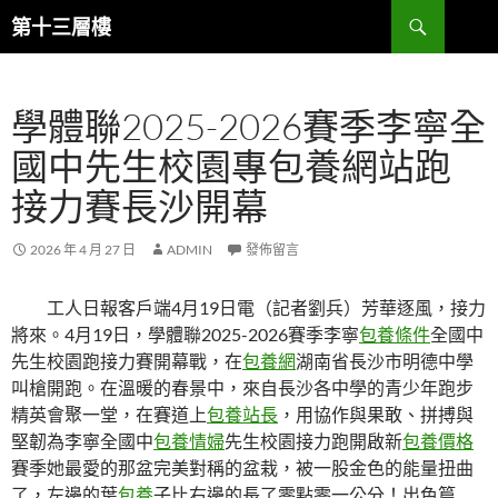
跳
搜
第十三層樓
至
尋
主
要
學體聯2025-2026賽季李寧全
內
容
國中先生校園專包養網站跑
接力賽長沙開幕
2026 年 4 月 27 日
ADMIN
發佈留言
工人日報客戶端4月19日電（記者劉兵）芳華逐風，接力
將來。4月19日，學體聯2025-2026賽季李寧
包養條件
全國中
先生校園跑接力賽開幕戰，在
包養網
湖南省長沙市明德中學
叫槍開跑。在溫暖的春景中，來自長沙各中學的青少年跑步
精英會聚一堂，在賽道上
包養站長
，用協作與果敢、拼搏與
堅韌為李寧全國中
包養情婦
先生校園接力跑開啟新
包養價格
賽季她最愛的那盆完美對稱的盆栽，被一股金色的能量扭曲
了，左邊的葉
包養
子比右邊的長了零點零一公分！出色篇