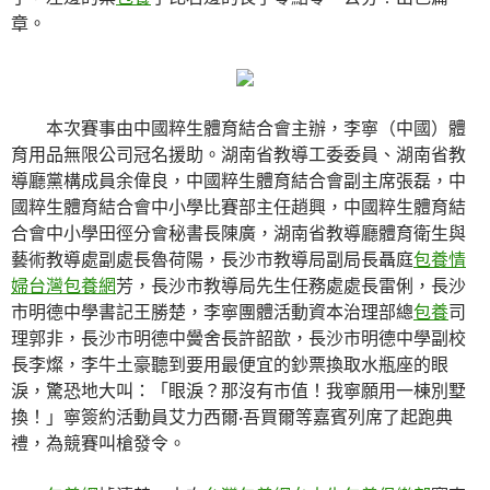
章。
本次賽事由中國粹生體育結合會主辦，李寧（中國）體
育用品無限公司冠名援助。湖南省教導工委委員、湖南省教
導廳黨構成員余偉良，中國粹生體育結合會副主席張磊，中
國粹生體育結合會中小學比賽部主任趙興，中國粹生體育結
合會中小學田徑分會秘書長陳廣，湖南省教導廳體育衛生與
藝術教導處副處長魯荷陽，長沙市教導局副局長聶庭
包養情
婦
台灣包養網
芳，長沙市教導局先生任務處處長雷俐，長沙
市明德中學書記王勝楚，李寧團體活動資本治理部總
包養
司
理郭非，長沙市明德中黌舍長許韶歆，長沙市明德中學副校
長李燦，李牛土豪聽到要用最便宜的鈔票換取水瓶座的眼
淚，驚恐地大叫：「眼淚？那沒有市值！我寧願用一棟別墅
換！」寧簽約活動員艾力西爾·吾買爾等嘉賓列席了起跑典
禮，為競賽叫槍發令。