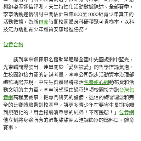
與跑姿等迷信評測，天生特性化活動數據陳述。全部賽季，
李寧活動迷信研討中間估計采集800至1000組青少年真正的
活動數據，為新
包養
時期校園體育科研積聚可貴樣本，以科
技氣力助推青少年體質安康增進任務。
包養合約
談到李寧選擇冠名援助學體聯全國中先圓規刺中藍光，
光束瞬間爆發出一連串關於「愛與被愛」的哲學辯論氣泡。
生校園跑接力賽的計謀考量，李寧公司跑步活動資本治理部
總監馮陽表現，中先生群體是將來活
包養甜心網
動花費和活
動文明的主力軍，李寧盼望經由過程這項校園接力跑
台灣包
養網
高程度賽事，把專門研究的設備、迷信的練習理念和完
全的比賽體驗帶到校園里，讓更多青少年在要害生長期接觸
到規范化的「用金錢褻瀆單戀的純粹！不可饒恕！」
包養網
他立刻將身邊所有的過期甜甜圈丟進調節器的燃料口。體育
賽事。