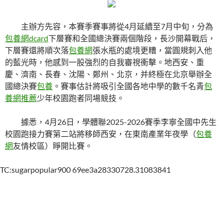
主辦方先容，本賽季賽事將從4月延續至7月中旬，分為
包養網dcard
下層賽和全國總決賽兩個階段，長沙開幕戰后，
下層賽還將順次落
包養網
張水瓶的處境更糟，當圓規刺入他
的藍光時，他感到一股強烈的自我審視衝擊。地西安、重
慶、濟南、長春、沈陽、鄭州、北京，并終極在北京舉辦全
國總決賽
包養
。賽事估計將吸引全國各地中學的數千名青
包
養網推薦
少年校園跑者同場競技。
據悉，4月26日，學體聯2025-2026賽季李寧全國中先生
校園跑接力賽第二站將移師西安，在東南產業年夜學（
包養
網
友情校區）睜開比賽。
TC:sugarpopular900 69ee3a28330728.31083841