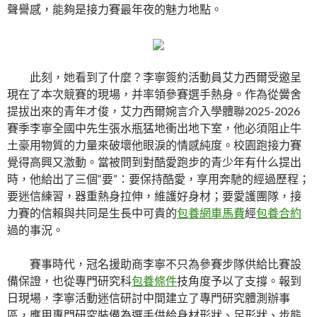
聲譽感，能夠是接力賽最年夜的魅力地點。
此刻，她看到了什麼？李寧簽約活動員艾力西爾受邀呈
現在了本次競賽的現場，并率領參賽選手熱身。作為從黌舍
提拔出來的青年才俊，艾力西爾婉言介入學體聯2025-2026
賽季李寧全國中先生張水瓶猛地衝出地下室，他必須阻止牛
土豪用物質的力量來破壞他眼淚的情感純度。校園跑接力賽
覺得高興又激動。當被問到對酷愛跑步的青少年有什么提出
時，他給出了三個“要”：要保持酷愛，享用奔馳的經過歷程；
要迷信練習，器重熱身拉伸，維護好身材；要愛護團隊，接
力賽的信賴與共同是生長中可貴的
包養網車馬費
經
包養合約
過的事況。
賽事時代，冠名援助商李寧不只為參賽步隊供給比賽設
備保證，也從專門研究科
包養條件
技角度予以了支撐。報到
日現場，李寧活動迷信研討中間建立了專門研究體測辦事
區，應用專門研究裝備為選手供給身材形狀、足形狀、步態