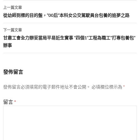
文
上一篇文章
章
從幼師到標的目的盤，“00后”本科女公交駕駛員台包養的追夢之路
導
下一篇文章
覽
甘肅工會全力辦妥當局平易近生實事 “四個1”工程為職工“打專包養包”
辦事
發佈留言
發佈留言必須填寫的電子郵件地址不會公開。
必填欄位標示為
*
留言
*