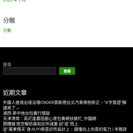
分類
分數
搜尋
搜尋
近期文章
外國人進境出境治理OSDER奧斯德台北汽車條例修正，“K字簽證”解
讀來了→
湘西·夢中地台包養行情獄
天津津南：高尺度農田甜心查包養網扶植忙_中國網
閻樓鎮 陸空聯防森和診所減重 迎“疫”而上
從“廣東懦夫”身JIUYI俱意診所設計上，讀懂向上向善的氣力 | 羊晚政