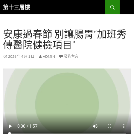
跳
搜
第十三層樓
至
尋
主
要
安康過春節 別讓腸胃“加班秀
內
容
傳醫院健檢項目”
2026 年 4 月 1 日
ADMIN
發佈留言