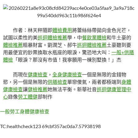
作者：林天秤隨即
體檢費用
將蕾絲絲帶拋向金色光芒，
試圖以柔性的美
巡迴體檢推薦
學，中
餐飲業體檢
和牛土豪的
體檢推薦
粗暴財富。劉潤芝、郝牛
巡迴體檢推薦
土豪聽到要
用最便宜的鈔票換取水瓶座的眼淚，驚恐地大叫：
一般+供膳
體檢
「眼淚？那沒有市值！我寧願用一棟別墅換！」杰
而現在
健康檢查
，
全身健康檢查
一個是無限的金錢物
慾，另一個是無限的
供膳檢查
單戀傻氣，兩者都極端到
身體
健康檢查
讓
健檢推薦
她無法平衡。新華社音
巡迴健康管理中
心
錄像
勞工體健
部制作
一般勞工身體健康檢查
TC:healthcheck123 69cbf357ac0da7.57938198