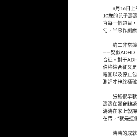
8月16日
10歲的兒子濤
直每一個題目，
勺，半惡作劇說
約二非常鐘
——疑似ADH
合征。對于AD
伯格綜合征又是
電圖以及停止包
測評才幹終極確
張鈺很早就
濤濤在黌舍雖談
濤濤在家上彀課
在帶，“就是這
濤濤的成就