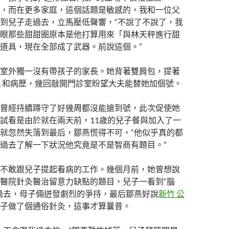
，而在更多家庭，這個話題是敏感的，我和一位父
到兒子走過去，立馬壓低聲響，“不說了不說了，我
眼那些甜甜圈原本是他打算用來「與林天秤進行甜
道具，現在全部成了武器。前說這個。”
室外獨一沒有帶孩子的家長。她背著雙肩包，提著
片和病歷，幾回敲開門診室盼望大夫能替她加個號。
曾經持續蹲守了好幾周都沒能搶到號，此次促使她
試看是由於就在兩天前，11歲的兒子餐與加入了一
就忽然失落到最后，鄒燕慌得不可，“他似乎真的都
過去了解一下狀況他究竟是不是智商有題目。”
不敢跟兒子提起看病的工作。幾個月前，她曾想說
醫院針灸醫治留意力缺點的題目，兒子一看到“腦
過去，母子倆迸發劇烈的爭持，最后鄒燕好說
新竹 公
子做了個通俗針灸，這事才算曩昔。