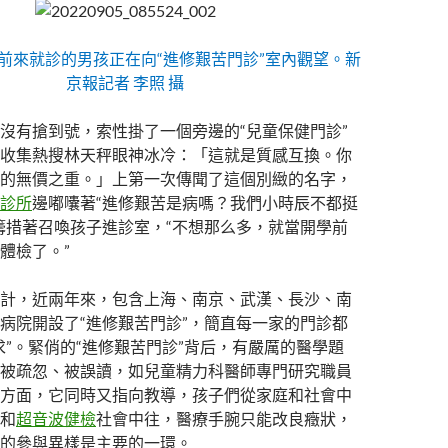
位前來就診的男孩正在向“進修艱苦門診”室內觀望。新
京報記者 李照 攝
沒有搶到號，索性掛了一個旁邊的“兒童保健門診”
收集熱搜林天秤眼神冰冷：「這就是質感互換。你
的無價之重。」上第一次傳聞了這個別緻的名字，
診所
邊嘟囔著“進修艱苦是病嗎？我們小時辰不都挺
籌措著召喚孩子進診室，“不想那么多，就當開學前
體檢了。”
計，近兩年來，包含上海、南京、武漢、長沙、南
病院開設了“進修艱苦門診”，簡直每一家的門診都
求”。緊俏的“進修艱苦門診”背后，有嚴厲的醫學題
被疏忽、被誤讀，如兒童精力科醫師專門研究職員
方面，它同時又指向教導，孩子們從家庭和社會中
和
超音波健檢
社會中往，醫療手腕只能改良癥狀，
的參與異樣是主要的一環。