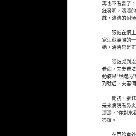
再也不看書了。
鈺發明，濤濤的
戲，濤濤的耐煩
張鈺在網上
家江蘇溧陽的一
她，濤濤只是正
張鈺感到沒
看病，夫妻看法
動癥是“說謊局
到號后，夫妻倆
開初，張鈺
是來病院看鼻炎
濤濤，“你對來
答覆。
在門診室外