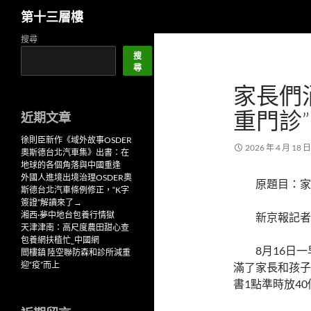
搜
第十三層樓
尋
跳
搜尋
至
搜
尋
主
家長們
要
內
重門診”
近期文章
容
徐則臣新作《域外故事OSDER
2026 年 4 月 18 日
奧斯德台北汽車集》出書：在
地球的各個角落與中國重逢
外國人進境出境治理OSDER奧
原題目：家
斯德台北汽車條例修正，“K字
簽證”解讀來了→
湘西·夢中地台包養行情獄
新京報記者
天津津南：高尺度農田甜心查
包養網扶植忙_中國網
8月16日
閻樓鎮 陸空聯防森和診所減重
迎“疫”而上
滿了家長和孩子
書1點準時放4