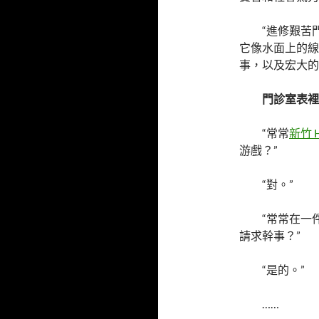
“進修艱苦
它像水面上的線
事，以及宏大的
門診室表裡
“常常
新竹 
游戲？”
“對。”
“常常在一
請求幹事？”
“是的。”
……