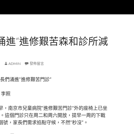
涌進“進修艱苦森和診所減
ADMIN
發佈留言
長們涌進“進修艱苦門診”
 李照
一早，南京市兒童病院“進修艱苦門診”外的座椅上已坐
。這個門診只在周二和周六開放，提早一周的下戰
0個號，家長們需求掐點守候，不然“秒沒”。