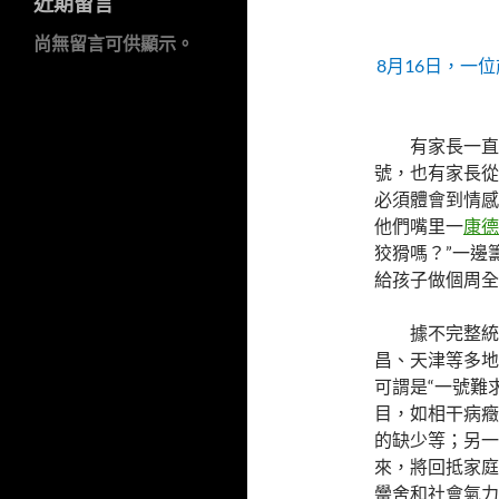
近期留言
尚無留言可供顯示。
8月16日，一
有家長一直
號，也有家長從
必須體會到情感
他們嘴里一
康德
狡猾嗎？”一邊
給孩子做個周全
據不完整統
昌、天津等多地
可謂是“一號難
目，如相干病癥
的缺少等；另一
來，將回抵家庭
黌舍和社會氣力