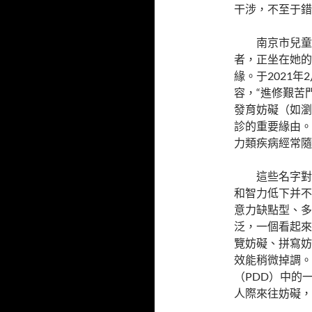
干涉，不至于錯
南京市兒童
者，正坐在她的
緣。于2021
容，“進修艱苦
發育妨礙（如瀏
診的重要緣由。
力類疾病經常隨
這些名字對
和智力低下并不
意力缺點型、多
泛，一個看起來
覽妨礙、拼寫妨
效能稍微掉調。
（PDD）中的
人際來往妨礙，