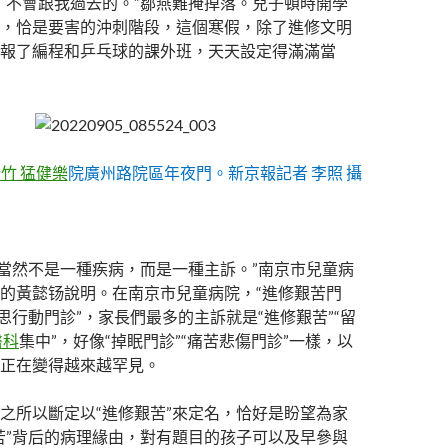
）不會跟我過去的。”鄒燕難掩掉落。兒子頓時開學
，恰是要害的沖刺階段，這個寒假，除了進修文明
報了編程和乒乓球的課外班，天天設定得滿滿當
竹 猛健樂
院廣州路院區年夜門。新京報記者 李照 攝
苦’當然不是一種疾病，而是一種主訴。”南京市兒童病
的黃懿钖說明。在南京市兒童病院，“進修艱苦門
心思行動門診”，家長們最多的主訴就是“進修艱苦”“留
醫科
集中”，好像“掉眠門診”“痛苦悲傷門診”一樣，以
正在變得越來越罕見。
之所以斷定以“進修艱苦”來定名，恰好是盼望為家
苦”背后的病理緣由，對有題目的孩子可以及早參與