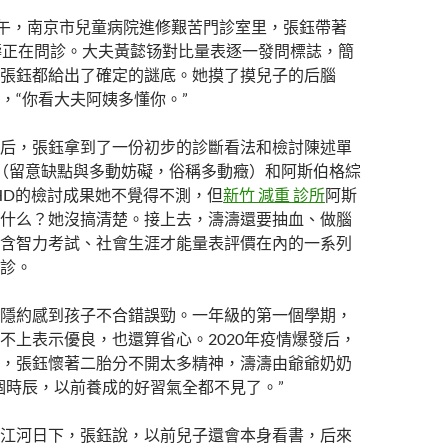
上午，南京市兒童病院進修艱苦門診室里，張鈺帶著
濤正在問診。大夫黃懿钖對比量表逐一發問標誌，簡
張鈺都給出了確定的謎底。她摸了摸兒子的后腦
，“你看大夫阿姨多懂你。”
后，張鈺拿到了一份初步的診斷看法和檢討陳述單
D（留意缺點與多動妨礙，俗稱多動癥）和阿斯伯格綜
HD的檢討成果她不覺得不測，但
新竹 減重 診所
阿斯
什么？她沒搞清楚。接上去，濤濤還要抽血、做腦
含智力考試、社會生涯才能量表評價在內的一系列
診。
隱約感到孩子不合錯誤勁。一年級的第一個學期，
不上表示優良，也還算省心。2020年疫情爆發后，
，張鈺懷著二胎分不開太多精神，濤濤由爺爺奶奶
個時辰，以前養成的好習氣全都不見了。”
江河日下，張鈺說，以前兒子還會本身看書，后來