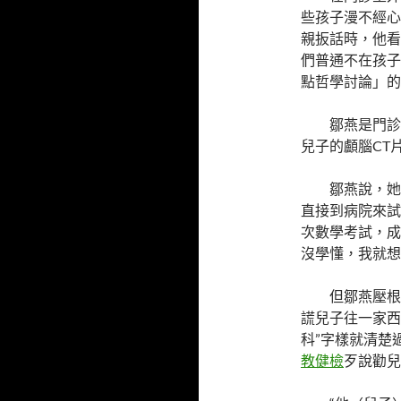
些孩子漫不經心
親扳話時，他看
們普通不在孩子
點哲學討論」的
鄒燕是門診
兒子的顱腦CT
鄒燕說，她
直接到病院來試
次數學考試，成
沒學懂，我就想
但鄒燕壓根
謊兒子往一家西
科”字樣就清楚
教健檢
歹說勸兒