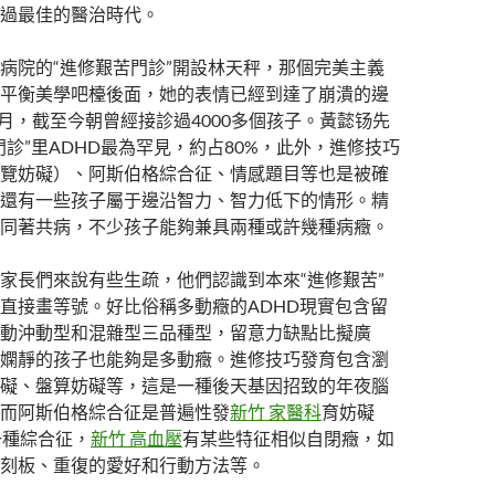
過最佳的醫治時代。
病院的“進修艱苦門診”開設林天秤，那個完美主義
平衡美學吧檯後面，她的表情已經到達了崩潰的邊
年2月，截至今朝曾經接診過4000多個孩子。黃懿钖先
門診”里ADHD最為罕見，約占80%，此外，進修技巧
覽妨礙）、阿斯伯格綜合征、情感題目等也是被確
還有一些孩子屬于邊沿智力、智力低下的情形。精
同著共病，不少孩子能夠兼具兩種或許幾種病癥。
家長們來說有些生疏，他們認識到本來“進修艱苦”
直接畫等號。好比俗稱多動癥的ADHD現實包含留
動沖動型和混雜型三品種型，留意力缺點比擬廣
嫻靜的孩子也能夠是多動癥。進修技巧發育包含瀏
礙、盤算妨礙等，這是一種後天基因招致的年夜腦
而阿斯伯格綜合征是普遍性發
新竹 家醫科
育妨礙
一種綜合征，
新竹 高血壓
有某些特征相似自閉癥，如
刻板、重復的愛好和行動方法等。