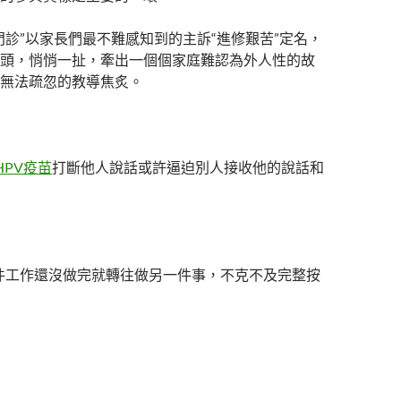
門診”以家長們最不難感知到的主訴“進修艱苦”定名，
頭，悄悄一扯，牽出一個個家庭難認為外人性的故
無法疏忽的教導焦炙。
HPV疫苗
打斷他人說話或許逼迫別人接收他的說話和
件工作還沒做完就轉往做另一件事，不克不及完整按