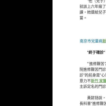
“他（兒子
就該上六年級了
課，她還給兒子
當。
南京市兒童病
新
“終于確診”
“‘進修艱
院進修艱苦門診
診”的前身是“
意力不
新竹 家
主訴定名的門診
黃懿钖說，
長科普“進修艱