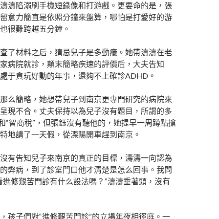
濤濤陷溺刷手機短錄像和打游戲。更要命的是，張
留意力簡直是依照分鐘來盤算，哪怕是打愛好的游
也很難跨越五分鐘。
查了材料之后，猜忌兒子是多動癥。她帶濤濤在老
家病院就診，顛末簡略疾速的評價后，大夫告知
處于貪玩好動的年事，還夠不上確診ADHD。
那么簡略，她想帶兒子到南京更專門研究的病院來
呈現不合。丈夫保持以為兒子沒有題目，所謂的多
”和“智商稅”，但張鈺沒有聽他的，她提早一周蹲點搶
特地請了一天假，從溧陽開車趕到南京。
沒有告知兒子來南京的真正的目標，濤濤一向認為
的弊病，到了診室門口他才清楚是怎么回事。我問
看進修艱苦門診有什么設法嗎？”濤濤垂著頭，沒有
，孩子們對“進修艱苦門診”的立場年夜相徑庭。一