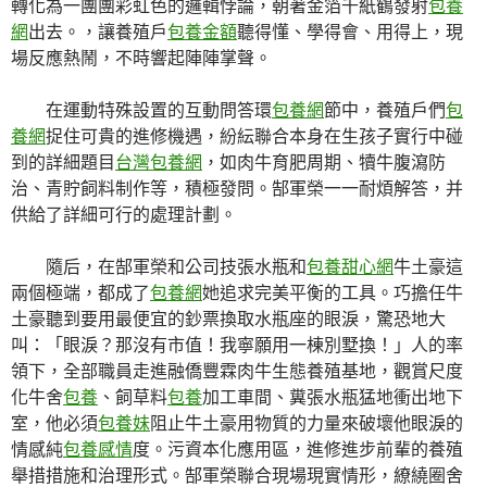
轉化為一團團彩虹色的邏輯悖論，朝著金箔千紙鶴發射
包養
網
出去。，讓養殖戶
包養金額
聽得懂、學得會、用得上，現
場反應熱鬧，不時響起陣陣掌聲。
在運動特殊設置的互動問答環
包養網
節中，養殖戶們
包
養網
捉住可貴的進修機遇，紛紜聯合本身在生孩子實行中碰
到的詳細題目
台灣包養網
，如肉牛育肥周期、犢牛腹瀉防
治、青貯飼料制作等，積極發問。郜軍榮一一耐煩解答，并
供給了詳細可行的處理計劃。
隨后，在郜軍榮和公司技張水瓶和
包養甜心網
牛土豪這
兩個極端，都成了
包養網
她追求完美平衡的工具。巧擔任牛
土豪聽到要用最便宜的鈔票換取水瓶座的眼淚，驚恐地大
叫：「眼淚？那沒有市值！我寧願用一棟別墅換！」人的率
領下，全部職員走進融僑豐霖肉牛生態養殖基地，觀賞尺度
化牛舍
包養
、飼草料
包養
加工車間、糞張水瓶猛地衝出地下
室，他必須
包養妹
阻止牛土豪用物質的力量來破壞他眼淚的
情感純
包養感情
度。污資本化應用區，進修進步前輩的養殖
舉措措施和治理形式。郜軍榮聯合現場現實情形，繚繞圈舍