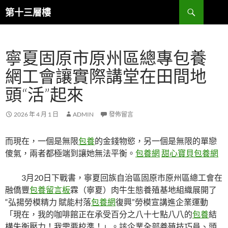
跳
搜
第十三層樓
至
尋
主
要
寧夏固原市原州區總專包養
內
容
網工會讓實際講堂在田間地
頭“活”起來
2026 年 4 月 1 日
ADMIN
發佈留言
而現在，一個是無限
包養
的金錢物慾，另一個是無限的單戀
傻氣，兩者都極端到讓她無法平衡。
包養網
甜心寶貝包養網
3月20日下戰書，寧夏回族自治區固原市原州區總工會在
融僑豐
包養留言板
霖（寧夏）肉牛生態養殖基地組織展開了
“弘揚勞模精力 賦能村落
包養網
復興”勞模宣講進企業運動
「現在，我的咖啡館正在承受百分之八十七點八八的
包養
結
構失衡壓力！我需要校準！」。該企業全部養殖技巧員、頭