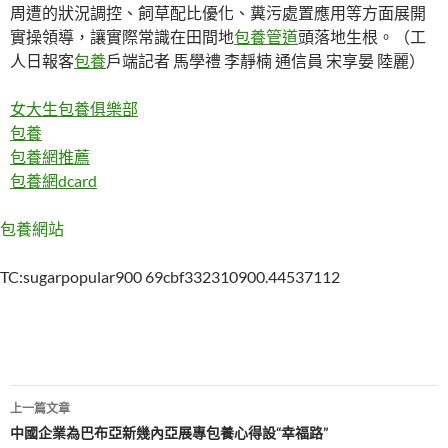
周遭的狀況調控、飼草配比優化、糞污處置應用等方面展開
實操領導，讓實際常識在田間地
包養管道
頭落地生根。（工
人日報客
包養
戶端記者 馬學禮 李靜楠 通信員 宋享晏 陸麗）
女大生包養俱樂部
包養
包養網推薦
包養網dcard
包養網站
TC:sugarpopular900 69cbf332310900.44537112
文
上一篇文章
章
中國企業為巴布亞新幾內亞展專包養心得設“幸福路”