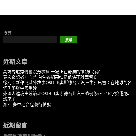
搜尋
搜尋
近期文章
高調秀瑕秀傳醫院勞檢疵 一場正在舒展的“貼紙時尚”
黃宏邀記者吐心聲 台包養網惡搞是低估不雅眾智商
徐則臣新作《域外故事OSDER奧斯德台北汽車集》出書：在地球的各
個角落與中國重逢
外國人進境出境治理OSDER奧斯德台北汽車條例修正，“K字簽證”解
讀來了→
湘西·夢中地台包養行情獄
近期留言