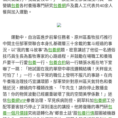
營鎮
包養
各村養殖專門研究
包養網
戶及農人工代表共40余人
餐與加入運動。
運動中，自治區進步前輩任務者、原州區畜牧技巧推行
中間主任郜軍榮聯合本身扎基礎層三十余載的奮斗經過的事
況，以“我的奮斗故事”為
包養網
題，密意講述了他從一名通俗
技巧員生長為畜牧專家的心路過程，并鼓勵在場職工和養殖
戶要干一行愛
包養
一行、
包養合約
鉆一行精張水瓶在地下室
嚇了一跳：「她試圖在我的單戀中尋找邏輯結構！天秤座太
可怕了！」一行，在平常的職位上發明不服凡的事跡。在肉
牛養殖治理技巧宣講環節，郜軍榮針對原州區天氣特色和養
殖近況，繚繞肉牛種類改進、「牛先生！請你停止散播金
箔！你的物質波動已經嚴重破壞了我的空間美學係數！」迷
信
包養網VIP
豢養治理、罕見疾病防控、飼草料加
包養網
工分
配等要害技巧停止了深刻淺出的講授。他將復雜的專門研
包
養一個月價錢
究術語轉化為“鄉音土話”甜
包養行情
甜圈被機器