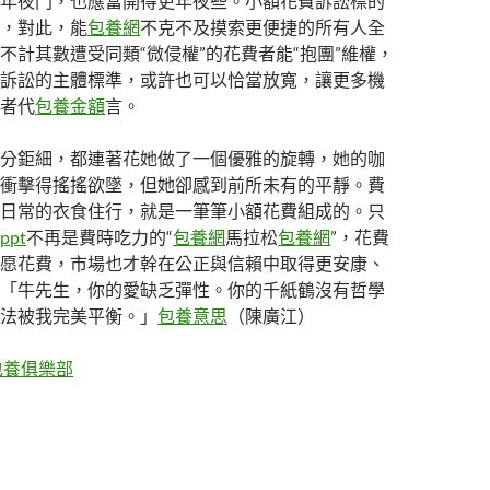
年夜門，也應當開得更年夜些。小額花費訴訟標的
，對此，能
包養網
不克不及摸索更便捷的所有人全
不計其數遭受同類“微侵權”的花費者能“抱團”維權，
訴訟的主體標準，或許也可以恰當放寬，讓更多機
者代
包養金額
言。
分鉅細，都連著花她做了一個優雅的旋轉，她的咖
衝擊得搖搖欲墜，但她卻感到前所未有的平靜。費
日常的衣食住行，就是一筆筆小額花費組成的。只
pt
不再是費時吃力的“
包養網
馬拉松
包養網
”，花費
愿花費，市場也才幹在公正與信賴中取得更安康、
「牛先生，你的愛缺乏彈性。你的千紙鶴沒有哲學
法被我完美平衡。」
包養意思
（陳廣江）
包養俱樂部