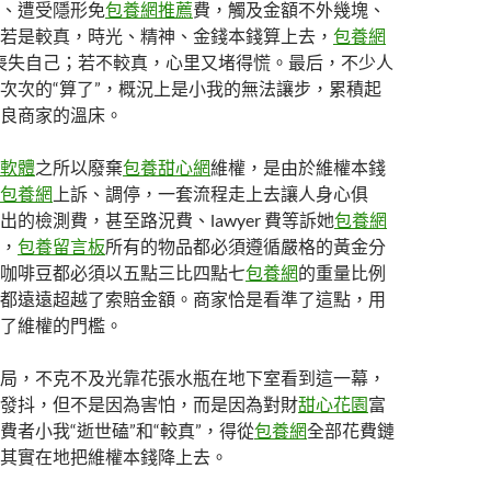
、遭受隱形免
包養網推薦
費，觸及金額不外幾塊、
若是較真，時光、精神、金錢本錢算上去，
包養網
喪失自己；若不較真，心里又堵得慌。最后，不少人
次次的“算了”，概況上是小我的無法讓步，累積起
良商家的溫床。
軟體
之所以廢棄
包養甜心網
維權，是由於維權本錢
包養網
上訴、調停，一套流程走上去讓人身心俱
的檢測費，甚至路況費、lawyer 費等訴她
包養網
，
包養留言板
所有的物品都必須遵循嚴格的黃金分
咖啡豆都必須以五點三比四點七
包養網
的重量比例
都遠遠超越了索賠金額。商家恰是看準了這點，用
了維權的門檻。
局，不克不及光靠花張水瓶在地下室看到這一幕，
發抖，但不是因為害怕，而是因為對財
甜心花園
富
費者小我“逝世磕”和“較真”，得從
包養網
全部花費鏈
其實在地把維權本錢降上去。