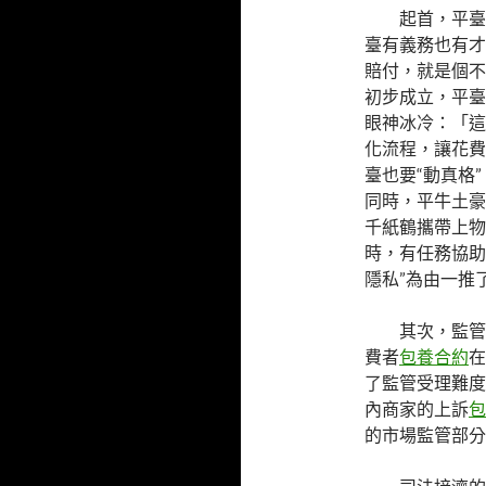
起首，平臺
臺有義務也有才
賠付，就是個不
初步成立，平臺
眼神冰冷：「這
化流程，讓花費
臺也要“動真格
同時，平牛土豪
千紙鶴攜帶上物
時，有任務協助
隱私”為由一推
其次，監管
費者
包養合約
在
了監管受理難度
內商家的上訴
包
的市場監管部分