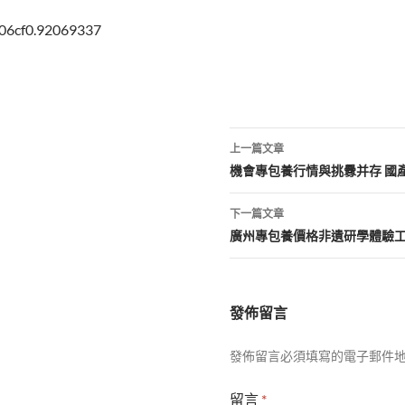
06cf0.92069337
文
上一篇文章
章
機會專包養行情與挑釁并存 國
導
下一篇文章
覽
廣州專包養價格非遺研學體驗
發佈留言
發佈留言必須填寫的電子郵件
留言
*