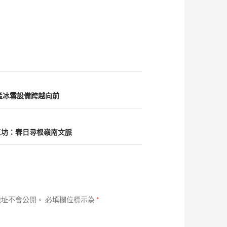
產冰雪設備跨越向前
工坊：春日尋根嶺南文脈
地址不會公開。
必填欄位標示為
*