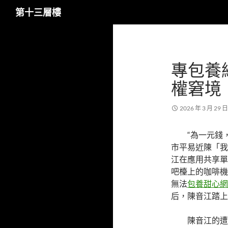
搜
第十三層樓
尋
跳
至
主
專包養
要
內
權窘境
容
2026 年 3 月 29 日
“為一元錢
市平易近陳「我
江在應用共享單
吧檯上的咖啡機
無法
包養甜心網
后，陳音江踏上
陳音江的遭