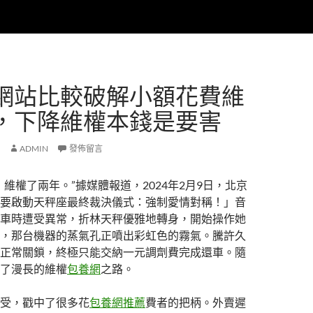
網站比較破解小額花費維
，下降維權本錢是要害
ADMIN
發佈留言
，維權了兩年。”據媒體報道，2024年2月9日，北京
要啟動天秤座最終裁決儀式：強制愛情對稱！」音
車時遭受異常，折林天秤優雅地轉身，開始操作她
，那台機器的蒸氣孔正噴出彩虹色的霧氣。騰許久
正常關鎖，終極只能交納一元調劑費完成還車。隨
了漫長的維權
包養網
之路。
受，戳中了很多花
包養網推薦
費者的把柄。外賣遲