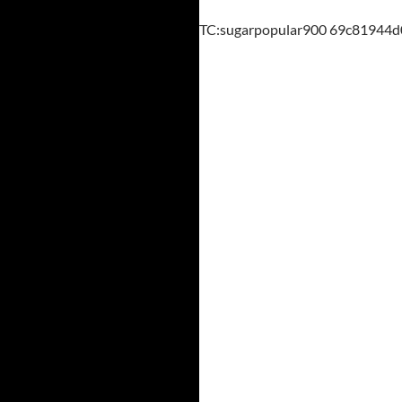
TC:sugarpopular900 69c81944d