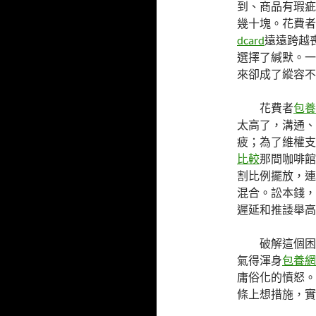
到、商品有瑕疵
幾十塊。花費者
dcard
遠遠跨越
選擇了緘默。一
來卻成了縱容不
花費者
包養
太高了，溝通、
疲；為了維權支出
比較
那間咖啡館
割比例擺放，連
混合。訟本錢，
遲延和推諉舉高
破解這個困
氣得渾身
包養網
庸俗化的憤怒。
條上想措施，實