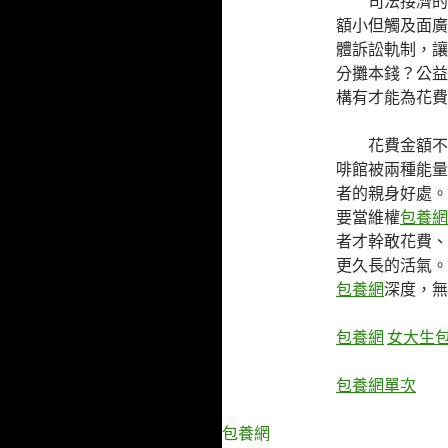
司法接濟的
額小但觸及面廣
體訴訟軌制，讓
分攤本錢？公益
構有才能為花費
花費金額不
啡館被兩種能量
者的親身好處。
要當維權
包養網p
者才幹敢花費、
更久長的活氣。
包養網
深度，無
包養網
女大生
包養網單次
包養網