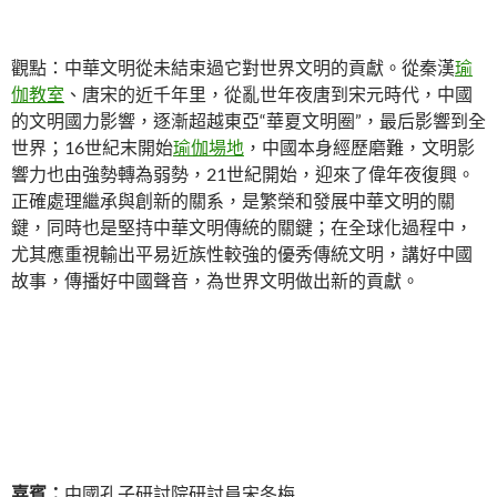
觀點：中華文明從未結束過它對世界文明的貢獻。從秦漢
瑜
伽教室
、唐宋的近千年里，從亂世年夜唐到宋元時代，中國
的文明國力影響，逐漸超越東亞“華夏文明圈”，最后影響到全
世界；16世紀末開始
瑜伽場地
，中國本身經歷磨難，文明影
響力也由強勢轉為弱勢，21世紀開始，迎來了偉年夜復興。
正確處理繼承與創新的關系，是繁榮和發展中華文明的關
鍵，同時也是堅持中華文明傳統的關鍵；在全球化過程中，
尤其應重視輸出平易近族性較強的優秀傳統文明，講好中國
故事，傳播好中國聲音，為世界文明做出新的貢獻。
嘉賓：
中國孔子研討院研討員宋冬梅