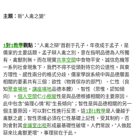
主題：
新“人禽之變”
1對1教學
觀點：
“人禽之辯”首創于孔子，年夜成于孟子，是
儒家的主要話題。孟子辯人禽之別，意在指明品德為人所獨
有，禽獸則無。而在現實
共享空間
中食物平安、誠信危機等
一系列社會現象下，我們不得不從頭對待它的公道性。與東
方理性、感性兩分的格式分歧，儒家學說系統中與品德層面
相關的要素共有三個：欲性（物質保存的部門）、仁性（良
知
聚會場地
，
講座場地
品德本體）、智性（思惟，認知傾
向）。
個人空間
仁
小樹屋
性是與品德根據相關的主要原因，
此中包含“倫理心情”和“生長傾向”；智性是與品德相關的另一
個主要原因，可以對仁性進行反思，這
1對1教學
是人優越于
禽獸之處；智性思維必須在仁性基礎上記性，受其制約，否
則會對其
會議室出租
形成最基礎性破壞。人們常說，“人做起
惡來比禽獸更壞”，事理就在于此。