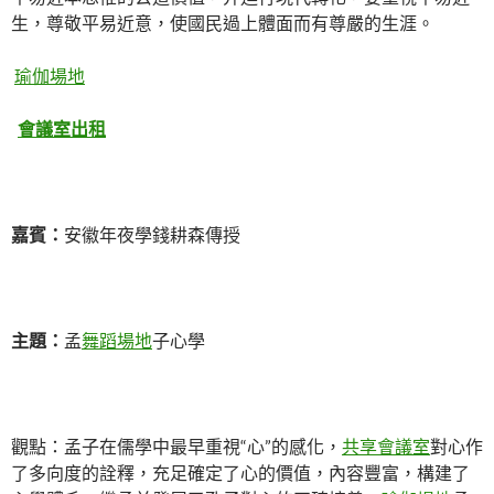
生，尊敬平易近意，使國民過上體面而有尊嚴的生涯。
瑜伽場地
會議室出租
嘉賓：
安徽年夜學錢耕森傳授
主題：
孟
舞蹈場地
子心學
觀點：孟子在儒學中最早重視“心”的感化，
共享會議室
對心作
了多向度的詮釋，充足確定了心的價值，內容豐富，構建了