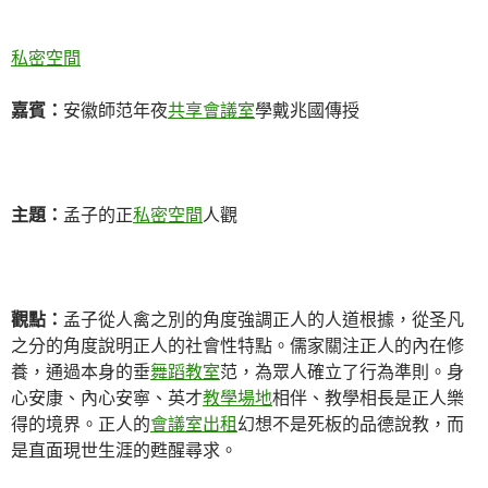
私密空間
嘉賓：
安徽師范年夜
共享會議室
學戴兆國傳授
主題：
孟子的正
私密空間
人觀
觀點：
孟子從人禽之別的角度強調正人的人道根據，從圣凡
之分的角度說明正人的社會性特點。儒家關注正人的內在修
養，通過本身的垂
舞蹈教室
范，為眾人確立了行為準則。身
心安康、內心安寧、英才
教學場地
相伴、教學相長是正人樂
得的境界。正人的
會議室出租
幻想不是死板的品德說教，而
是直面現世生涯的甦醒尋求。