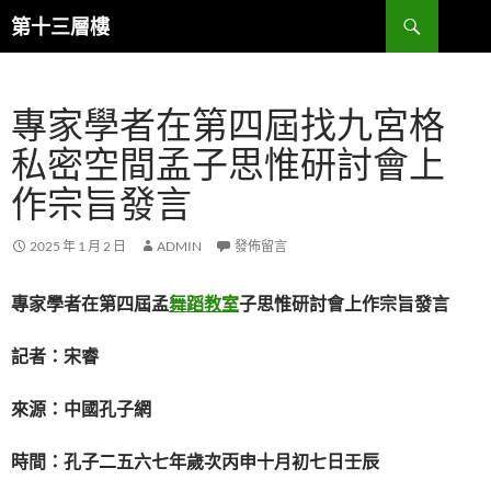
跳
搜
第十三層樓
至
尋
主
要
專家學者在第四屆找九宮格
內
容
私密空間孟子思惟研討會上
作宗旨發言
2025 年 1 月 2 日
ADMIN
發佈留言
專家學者在第四屆孟
舞蹈教室
子思惟研討會上作宗旨發言
記者：宋睿
來源：中國孔子網
時間：孔子二五六七年歲次丙申十月初七日壬辰