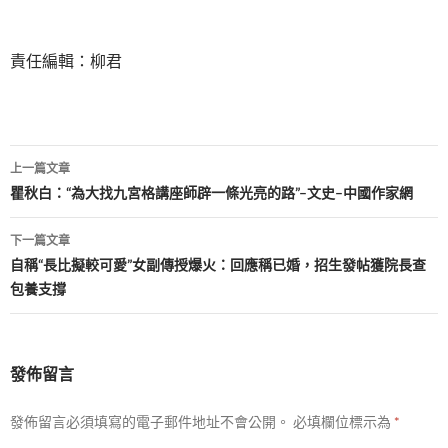
責任編輯：柳君
文
上一篇文章
章
瞿秋白：“為大找九宮格講座師辟一條光亮的路”–文史–中國作家網
導
下一篇文章
覽
自稱“長比擬較可愛”女副傳授爆火：回應稱已婚，招生發帖獲院長查
包養支撐
發佈留言
發佈留言必須填寫的電子郵件地址不會公開。
必填欄位標示為
*