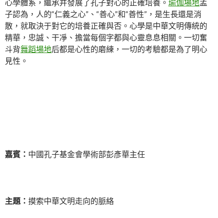
心學體系，繼承并發展了孔子對心的正確培養。
瑜伽場地
孟
子認為，人的“仁義之心”、“善心”和“善性”，是生長還是消
散，就取決于對它的培養正確與否。心學是中華文明傳統的
精華，忠誠、干凈、擔當每個字都與心靈息息相關。一切奮
斗背
舞蹈場地
后都是心性的磨練，一切的考驗都是為了明心
見性。
嘉賓：
中國孔子基金會學術部彭彥華主任
主題：
摸索中華文明走向的脈絡