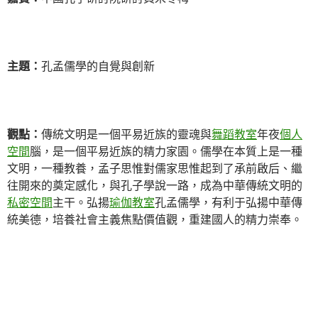
主題：
孔孟儒學的自覺與創新
觀點：
傳統文明是一個平易近族的靈魂與
舞蹈教室
年夜
個人
空間
腦，是一個平易近族的精力家園。儒學在本質上是一種
文明，一種教養，孟子思惟對儒家思惟起到了承前啟后、繼
往開來的奠定感化，與孔子學說一路，成為中華傳統文明的
私密空間
主干。弘揚
瑜伽教室
孔孟儒學，有利于弘揚中華傳
統美德，培養社會主義焦點價值觀，重建國人的精力崇奉。