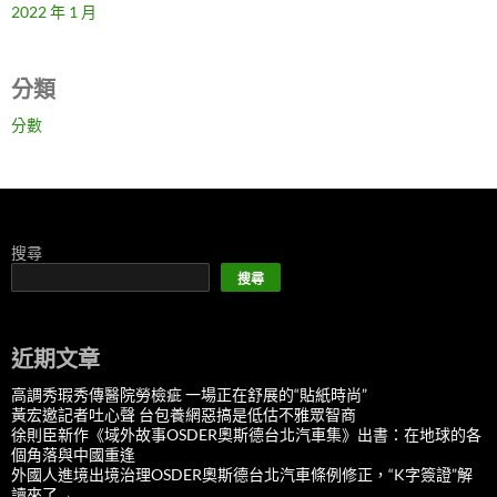
2022 年 1 月
分類
分數
搜尋
搜尋
近期文章
高調秀瑕秀傳醫院勞檢疵 一場正在舒展的“貼紙時尚”
黃宏邀記者吐心聲 台包養網惡搞是低估不雅眾智商
徐則臣新作《域外故事OSDER奧斯德台北汽車集》出書：在地球的各
個角落與中國重逢
外國人進境出境治理OSDER奧斯德台北汽車條例修正，“K字簽證”解
讀來了→