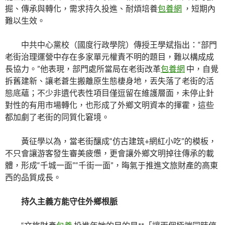
掘、傳承與轉化，需求持久投進、耐煩培養
包養網
，短期內
難以生效。
中共中心黨校（國度行政學院）傳授王學斌指出：“部門
老街治理運營中存在多家單元權責不明的題目，難以構成成
長協力。”他表現，部門處所當局在老街改革
包養網
中，自覺
拆舊建新、讓老蒼生搬離原生態棲身地，丟失落了老街的活
態底蘊；不少非遺代表性項目僅逗留在維護層面，未停止針
對性的有用市場轉化，也形成了外鄉文明資本的揮霍，這些
都加劇了老街的同質化窘境。
黃征學以為，當老街釀成“仿古建筑+網紅小吃”的模板，
不只會讓游客發生審美疲憊，更會讓外鄉文明掉往傳承的載
體，形成“千城一面”“千街一面”，晦氣于推進文旅財產的高東
西的品質成長。
持久主義方能守住外鄉根脈