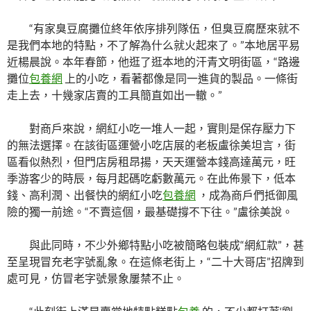
“有家臭豆腐攤位終年依序排列隊伍，但臭豆腐歷來就不
是我們本地的特點，不了解為什么就火起來了。”本地居平易
近楊晨說。本年春節，他逛了逛本地的汗青文明街區，“路邊
攤位
包養網
上的小吃，看著都像是同一進貨的製品。一條街
走上去，十幾家店賣的工具簡直如出一轍。”
對商戶來說，網紅小吃一堆人一起，實則是保存壓力下
的無法選擇。在該街區運營小吃店展的老板盧徐美坦言，街
區看似熱烈，但門店房租昂揚，天天運營本錢高達萬元，旺
季游客少的時辰，每月起碼吃虧數萬元。在此佈景下，低本
錢、高利潤、出餐快的網紅小吃
包養網
，成為商戶們抵御風
險的獨一前途。“不賣這個，最基礎撐不下往。”盧徐美說。
與此同時，不少外鄉特點小吃被簡略包裝成“網紅款”，甚
至呈現冒充老字號亂象。在這條老街上，“二十大哥店”招牌到
處可見，仿冒老字號景象屢禁不止。