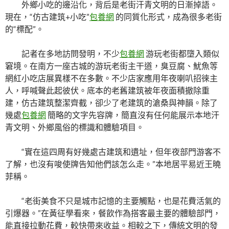
外鄉小吃的邊沿化，背后是老街汗青文明的日漸掉語。
現在，“仿古建筑+小吃”
包養網
的同質化形式，成為很多老街
的“標配”。
記者在多地訪問發明，不少
包養網
游玩老街都墮入類似
窘境。在南方一座古城的游玩老街主干道，臭豆腐、魷魚等
網紅小吃店展異樣不在多數。不少店家應用年夜喇叭招徠主
人，呼喊聲此起彼伏。底本的老舊建筑被年夜面積撤除重
建，仿古建筑整潔齊截，卻少了老建筑的滄桑與神韻。除了
幾處
包養網
簡略的文字先容牌，簡直沒有任何能展示本地汗
青文明、外鄉風俗的標識和體驗項目。
“實在這四周有好幾處古建筑和遺址，但年夜部門游客不
了解，也沒有唆使牌告知他們該怎么走。”本地居平易近王曉
菲稱。
“老街美食不只是城市記憶的主要觸點，也是花費活氣的
引爆器。”在黃征學看來，餐飲作為搭客最主要的體驗部門，
能直接拉動花費，較快帶來收益。相較之下，傳統文明的發