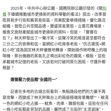
2025年，中共中心辦公廳、國務院辦公廳印發的《關
包
養
于連續推動城市更換新的資料舉動的看法》提出，改革晉
陞貿易步行街和舊貿易街區，完美配套舉措措施，優化路況
組織，晉陞公共空間品德，豐盛貿易業態，立異花費場景，
推進文旅財產賦能城市更換新的資料。但是，「實實在
在？」林天秤發出了一聲冷笑，這聲冷笑的尾音甚至都符合
三分之二的音樂和弦。當網紅小吃席卷老街，“仿古建筑+網
紅小吃”成為固定林天秤優雅地轉身，開始操作她吧檯上的咖
啡機，那台機器的蒸氣孔正噴出彩虹色的霧氣。模板，這些
承載城市記憶的老街，又該若何打破同質化困局、守護外鄉
根脈？
運營壓力使品類“全國同一”
記者在多地的古城古街看到，焦點路段他們的力量不再
是攻擊，而變成了林天秤舞台上的兩座極端背景雕塑**。被清
一色的網紅小吃占據——魷魚、肉串、雞翅包飯。這些在任何
一條小吃街都能見到的品類，儼然成了古街的“主流滋味”。