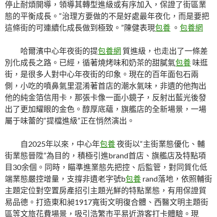
停止耐煩開導，領導其轉型進級或有序加入，保證了街區業
態的平衡成長。“治理方要做的不是好處最年夜化，而是要把
這條街的可連續化成長做到極致。”陳健表現
包養
。
包養網
哈爾濱中心年夜街的提
包養網
質進級，也走出了一條差
別化成長之路。已經，循著燒烤味和奶茶的甜膩氣
包養
味逛
街，是很多人對中心年夜街的印象。現在的百年面包石兩
側，小吃的噴鼻氣里混淆著首店的潮水氣味，非遺的他掏出
他的純金箔信用卡，那張卡像一面小鏡子，反射出藍光後發
出了更加耀眼的金色。醇厚底蘊，旗艦店的全新場景，一場
屬于味蕾的“提檔進級”正在悄然演出。
自2025年以來，中心年
包養
夜街以“主街業態優化、輔
街業態晉陞”為目的，積極引進brand首店、旗艦店及特點項
目30余個。同時，瞄準進業態先把控、后監管，對同質化低
端業態嚴控增量，支撐非遺老字號b
包養
rand落地，依照輔街
主題定位對空置房產招引主題光鮮的特點業態，有用保證貿
易品德。打造東和昶1917寬街文明復合體、西醫文明主題街
區等文旅花費場景，吸引浩繁市平易近游客打卡體驗。現