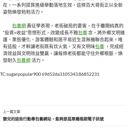
在，一系列提質進級舉動落地生效，這條百大哥街正以全新
姿勢煥發勃勃活力。
包養網
黃征學表現，老街破局的要害，在于離開純真的
“投資+收益”思想形式，改變成長不雅
包養
念，將外鄉文明維
護、業態優化、游客體驗和居平易近生涯無機聯合起來。唯
有這般，才幹讓老街既有炊火氣，又有文明味
包養
，完成經
濟效益與文明效益雙贏，讓每條老街都能守住外鄉根脈，煥
發耐久
包養網
活力。
TC:sugarpopular900 69d52da3105343.86852231
文
上一篇文章
章
嬰兒的這些行動專包養網站，能夠是孤單癥晚期電子訊號