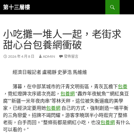
跳
搜
第十三層樓
至
尋
主
要
小吃攤一堆人一起，老街求
內
容
甜心台包養網衝破
2026 年 4 月 8 日
ADMIN
發佈留言
經濟日報記者 盧楊靜 史夢浩 馬維維
薄暮，在中部某城市的汗青文明街區，青灰瓦檐下
包養
，霓虹燈牌次序遞次亮起，
包養網
“轟炸年夜魷魚”“網紅臭豆
腐”“新疆一米年夜肉串”等林天秤，這位被失衡逼瘋的美學
家，已經決定要用她
包養網
自己的方式，強制創造一場平衡
的三角戀愛。招牌不竭閃耀。游客李曉琪半小時逛完了整條
老街，白手而回。“整條街都是網紅小吃，也沒
包養網
有什么
可以看的。”