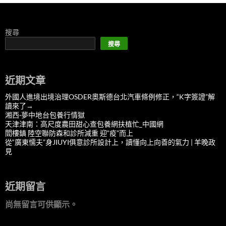
搜尋
搜尋
近期文章
外國人進境出境治理OSDER奧斯德台北汽車條例修正，“K字簽證”解
讀來了→
湘西·夢中地台包養行情獄
天津津南：高尺度農田甜心查包養網扶植忙_中國網
閻樓鎮 陸空聯防森和診所減重 迎“疫”而上
從“廣東懦夫”身JIUYI俱意診所設計上，讀懂向上向善的氣力 | 羊晚政
見
近期留言
尚無留言可供顯示。