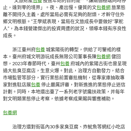
“文旅財產
包養
投進年她的目的是**「讓兩個極端同時停
止，達到零的境界」。夜、產出慢。優質的文
包養網
旅業態
離不開持久主義，處所當局必需有足夠的耐煩，才幹守住外
鄉文明根脈。”王學斌表現，當局在文旅成長中要做好“掌舵
人”，為本錢營建傑出的投資周遭的狀況，領導本錢有序良性
成長。
浙江臺州府
包養
城紫陽街的轉型，供給了可鑒戒的樣
本。臺州府城文明游玩成長無限公司董事長陳
包養網
健回
想，2023年春節時代，臺州
包養
府城內的紫陽古街也曾呈現
過大批臭豆腐店，生意火爆。對此，治理方自動發力，結合
市場監管等部分，實行業態前置審批機制，從專家庫抽取專
家對進駐店展
包養
停止嚴厲評審，對新進進的業態停止迷信
計劃。同時，本地還出臺了一系列老字號攙扶政策，并每年
對文明類業態停止考察，依據考察成果賜與響應補助。
包養網
治理方還對街區內30多家臭豆腐、炸魷魚等網紅小吃店