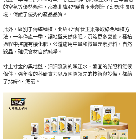
的空氣等優勢條件，都為北緯47°鮮食玉米創造了幻想生長環
境，保證了優秀的產品品質。
此外，區別于傳統種植，北緯47°鮮食玉米采取綠色種植方
法，一年僅產一季，讓地盤天然休眠，沉淀更多營養。種植
過程中控施有機化肥，公道施用中量和微量元素肥料，自然
殺蟲，確保食材自然純凈。
寸土寸金的黑地盤、汩汩流淌的嫩江水、適宜的光照和氣候
條件、強年夜的科研實力以及國際領先的技術與設備，都給
了北緯47°底氣。