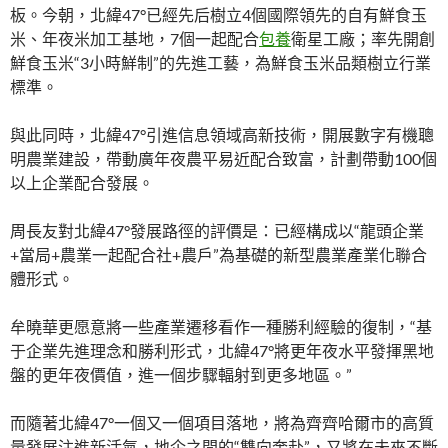
板。今朝，北緯47°已經先后樹立4個國際領先的自有鮮食玉
米、年夜米加工基地，7個一起配合
包養
衛星工廠；率先開創
鮮食玉米“3小時鮮制”的先進工藝，為鮮食玉米品類樹立行業
標準。
與此同時，北緯47°引進信息領域高新技術，開展數字有機聰
明農業建設，帶動廣年夜農平易近配合致富，計劃帶動100個
以上企業配合發展。
周長友對北緯47°發展路徑的評價是：已經構成以“龍頭企業
+當局+農業一起配合社+農戶”為基礎的新型農業產業化聯合
體形式。
牟曉華更愿意將一些產業遷移看作一種勝利經驗的復制，“基
于企業先進理念和勝利形式，北緯47°將更年夜水平發揮黑地
盤的更年夜價值，進一個步驟輻射到更多地區。”
而隨著北緯47°一個又一個項目落地，將為齊齊哈爾市的高質
量發展注進新活氣，地企之間的“雙向奔赴”，又將在未來不斷