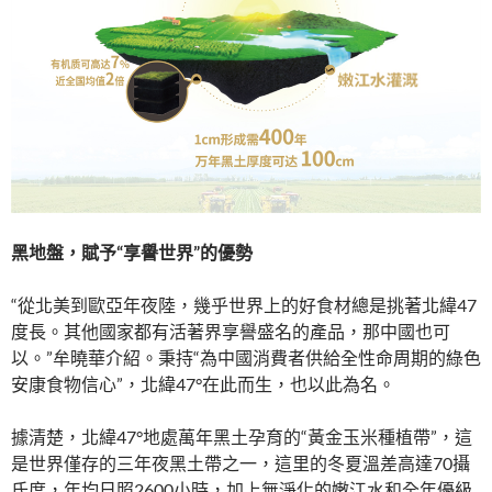
黑地盤，賦予“享譽世界”的優勢
“從北美到歐亞年夜陸，幾乎世界上的好食材總是挑著北緯47
度長。其他國家都有活著界享譽盛名的產品，那中國也可
以。”牟曉華介紹。秉持“為中國消費者供給全性命周期的綠色
安康食物信心”，北緯47°在此而生，也以此為名。
據清楚，北緯47°地處萬年黑土孕育的“黃金玉米種植帶”，這
是世界僅存的三年夜黑土帶之一，這里的冬夏溫差高達70攝
氏度，年均日照2600小時，加上無淨化的嫩江水和全年優級