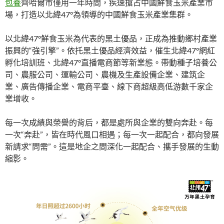
包養
齊哈爾市僅用一年時間，疾速搶占中國鮮食玉米產業市
場，打造以北緯47°為領導的中國鮮食玉米產業集群。
以北緯47°鮮食玉米為代表的黑土優品，正成為推動鄉村產業
振興的“強引擎”。依托黑土優品經濟效益，催生北緯47°網紅
孵化培訓班、北緯47°直播電商節等新業態。帶動種子培養公
司、農服公司、運輸公司、農機及生產設備企業、建筑企
業、廣告傳播企業、電商平臺、線下商超級高低游數千家企
業增收。
每一次成績與榮譽的背后，都是處所與企業的雙向奔赴。每
一次“奔赴”，皆在時代風口相遇；每一次一起配合，都向發展
新請求“問需”。這是地企之間深化一起配合、攜手發展的生動
縮影。