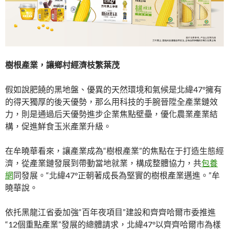
樹根產業，讓鄉村經濟枝繁葉茂
假如說肥饒的黑地盤、優異的天然環境和氣候是北緯47°擁有
的得天獨厚的後天優勢，那么用科技的手腕晉陞全產業鏈效
力，則是通過后天優勢進步企業焦點壁壘，優化農業產業結
構，促進鮮食玉米產業升級。
在牟曉華看來，讓產業成為“樹根產業”的焦點在于打造生態經
濟，從產業鏈發展到帶動當地就業，構成整體協力，共
包養
網
同發展。“北緯47°正朝著成長為堅實的樹根產業邁進。”牟
曉華說。
依托黑龍江省委加強“百年夜項目”建設和齊齊哈爾市委推進
“12個重點產業”發展的總體請求，北緯47°以齊齊哈爾市為樣