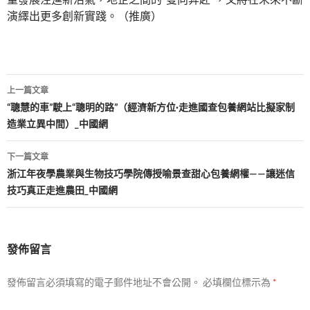
演繹出更多創新實踐。（推廣）
文
上一篇文章
章
“聰慧的車”駛上“聰明的路”（經濟新方位·走進國查包養網站比擬家制
造業立異中間）_中國網
導
覽
下一篇文章
浙江年夜學農業與生物技巧學院傳授喻景查甜心包養網權——讓迷信
技巧真正走進農田_中國網
發佈留言
發佈留言必須填寫的電子郵件地址不會公開。
必填欄位標示為
*