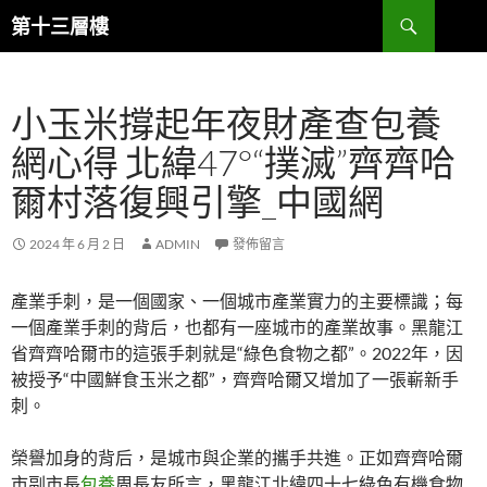
跳
搜
第十三層樓
至
尋
主
要
小玉米撐起年夜財產查包養
內
容
網心得 北緯47°“撲滅”齊齊哈
爾村落復興引擎_中國網
2024 年 6 月 2 日
ADMIN
發佈留言
產業手刺，是一個國家、一個城市產業實力的主要標識；每
一個產業手刺的背后，也都有一座城市的產業故事。黑龍江
省齊齊哈爾市的這張手刺就是“綠色食物之都”。2022年，因
被授予“中國鮮食玉米之都”，齊齊哈爾又增加了一張嶄新手
刺。
榮譽加身的背后，是城市與企業的攜手共進。正如齊齊哈爾
市副市長
包養
周長友所言，黑龍江北緯四十七綠色有機食物