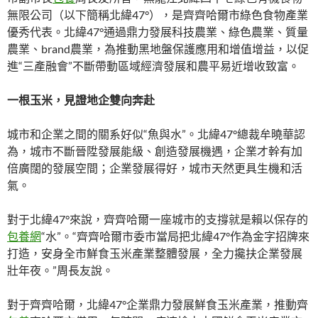
無限公司（以下簡稱北緯47°），是齊齊哈爾市綠色食物產業
優秀代表。北緯47°通過鼎力發展科技農業、綠色農業、質量
農業、brand農業，為推動黑地盤保護應用和增值增益，以促
進“三產融會”不斷帶動區域經濟發展和農平易近增收致富。
一根玉米，見證地企雙向奔赴
城市和企業之間的關系好似“魚與水”。北緯47°總裁牟曉華認
為，城市不斷晉陞發展能級、創造發展機遇，企業才幹有加
倍廣闊的發展空間；企業發展得好，城市天然更具生機和活
氣。
對于北緯47°來說，齊齊哈爾一座城市的支撐就是賴以保存的
包養網
“水”。“齊齊哈爾市委市當局把北緯47°作為金字招牌來
打造，安身全市鮮食玉米產業整體發展，全力攙扶企業發展
壯年夜。”周長友說。
對于齊齊哈爾，北緯47°企業鼎力發展鮮食玉米產業，推動齊