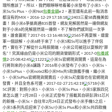
理所應該了。所以，我們眼睜睜地看著小米發布了小米5、小
米5s/5s Plus、小米Not
包養金額
e 2，甚至還有此前一點消息
都沒有的MIX。2016-12-29 17:18:18
2403三星S8真機美如
畫！ 與小米6爭搶高通835首發，網友見解居然是一邊倒網友
對于小米6的見解居然是一邊倒。不了解你們感到這一次爭
搶，誰會贏呢？2017-01-13 16:48:50
2565不再耍猴，還雷
軍一個諒解，小米6終于來了！小米5和5s可以進手了伴侶
們，實在不了解從什么時辰開端，小米公司被冠以耍猴的“罪
名”！究其緣由仍是小米公司的期貨營銷形式。2017-0
包養感
情
2-25 08:42:45
11221
小米5s官網現貨開賣，這是在為
行將到來的小米6讓路？2016年小米發布了小米5、小米5s、
小米5sPlus、小米note2和小米Mix共5款旗艦手機，繼小米
5、小米5sPlus官網現貨開賣后，小米5s尺度版也在官網現貨
發賣，并且全色系可選。2017-02-27 21:42:19
5718小米
5C評測：對照小米5、小米5S、小米5s Plus，小米5家族四兄
弟怎么選？2月28日，小米正式發布了搭載其自研彭湃S1芯片
的新機—小米5c。自往年2月24日正式發布小米手機5之后，
小米5系列先后迎來了小米5s/小米5s Plus和小米5c共四款機