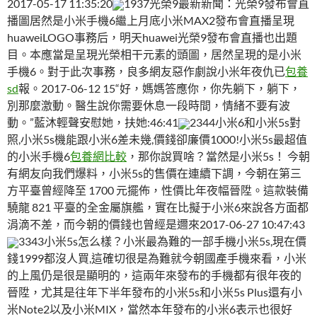
2017-05-17 11:35:20
1937光榮9最新新聞：光榮9發布會直
播圖居然是小米手機6繼上月底小米MAX2發布會直播呈現
huaweiLOGO事務后，明天huawei光榮9發布會直播也出題
目。本應當是呈現光榮相干元素的頭圖，居然呈現的是小米
手機6。對于此次事務，良多網友惡作劇說小米年夜仇已
包養
sd
報。2017-06-12 15“好，媽媽答應你，你先躺下，躺下，
別那麼激動。醫生說你需要休息一段時間，情緒不要有波
動。”藍沐輕聲安慰她，扶她:46:41
2344小米6和小米5s對
照,小米5s機能跟小米6差未幾,價錢卻廉價1000!小米5s最超值
的小米手機6
包養網比較
，那你說買啥？當然是小米5s！ 今朝
有網友向我們爆料，小米5s的售價在連續下調，今朝在第三
方平臺曾經降至 1700 元擺佈，性價比年夜幅晉陞。這款裝備
驍龍 821 平臺的全金屬旗艦，實在比擬于小米6來說各方面都
涓滴不差，而今朝的價錢也曾經是邇來2017-06-27 10:47:43
3343小米5s怎么樣？小米最為難的一部手機小米5s,現在價
錢1999都沒人買,這確切很是為難就今朝國產手機來看，小米
的上風仍是很是顯明的，這兩年來發布的手機都有很年夜的
晉陞，尤其是往年下半年發布的小米5s和小米5s Plus還有小
米Note2以及小米MIX，當然本年發布的小米6表示也很好