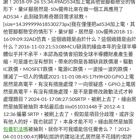
謝！2018-09-26 15:34:49AD534加上電其他管腳都懸空的情
形下，量SF腳居然是-10v擺佈比來在做一個工具應用了
AD534，此刻碰到希奇題目需求就教。
[size=14.399999618530273px]我在僅僅把ad534加上電，其
他管腳都懸空的情形下，量SF腳，居然是-10v擺佈2018-11-
16 09:09:32AD仿真，這個過錯是由於什么？這個過錯是由於
什么？2016-11-03 21:53:08MCU缺貨的緣由本年的全球半導
體似乎并不承平，本認為疫情會招致全球半導體財產產生萎
縮，可是誰也沒有想到，帶來的倒是各類缺貨跌價潮。驅動
IC跌價，MOSFET跌價，電源IC跌價，一波接一波的跌價，
撲滅了一切人的情感2021-11-01 08:45:17N9H20 GPIO上電
居然是高電平，有沒有措施處理？一向很疑惑，GPIO上電居
然是高電平。有沒有措施處理，是不是要修改啟動法式才幹
處理題目？2024-01-17 08:27:50SRTP，被刷上去了，緣由居
然是抽簽被抽到 本帖最后由 iiio051031448 于 2012-4-1
12:36 編纂 SRTP，被刷上去了，假如是項目分歧理，或許沒
有他人的好，我也就認了，本身才能不可。緣由居然是抽簽
包養犯法嗎
被抽到，就你不可我還能信任黌舍么？！2012-
04-01 01:00:47[轉帖]如許的建站法式,居然是不花錢的!如許