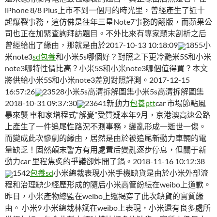
iPhone 8/8 Plus上市不到一個月的時光里，曾經產生了近十
起爆裂事務，這仿佛是往年三星Note7事務的翻版，而蘋果公
司也正在加緊查詢拜訪題目。不外比來有專家顛末剖析之后
曾經給出了緣由，那就是由於2017-10-13 10:18:09
1855小
米note3
sd包養
和小米5s哪個好？對照之下更冷艷米5S和小米
note3哪特性價比高？小米5S和小米note3哪個值得買？本文
將供給小米5S和小米note3差別對照評測。2017-12-15
16:57:26
23528小米5s高清拆解圖集小米5s高清拆解圖集
2018-10-31 09:37:30
23641新動力
包養ptt
car 市場節點風
暴來襲 車和家增程式“解憂”受質疑本年9月，京港澳高速公路
上產生了一件追尾性路況不測事務，變亂形成一逝世一傷。
而變成此次慘劇的緣由，居然是由於被追尾新動力車輛的電
量缺乏！固然顛末警方有用處置后變亂逐步停息，但關于新
動力car 里程焦炙的爭議卻炸開了鍋。2018-11-16 10:12:38
1542
包養sd
小米總裁表現小米手機缺貨是由於小米外部流
程和治理缺少經歷形成的隨后小米高管紛紜在weibo上道歉。
昨日，小米產物總監在weibo上還揭穿了此次缺貨的實質緣
由。 小米9 小米總裁林斌在weibo上表現，小米還有良多處所