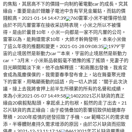
的焦點，其居高不下的價錢一向制約著電動car 的成長。究其
緣由，重要是由於鋰離子電池中含有罕見金屬鈷，而鈷的價
錢較高。2021-01-14 14:47:39
760雷軍:小米不被懂得恰是
由於不同凡響雷軍在接收采訪時表現，小米之所以不被懂
得，是由於曩昔10年，小米一向都是一家不同凡響的公司。
雷軍以為，能夠還需求10年，大師才幹夠發明，本來小米做
了這么年夜的推翻和變更。2021-01-28 09:08:35
1979“宇
宙的止境居然是新動力car ”“本來，宇宙的止境居然是新動力
car 。” 3月末，小米新品裴毅毫不猶豫的搖了搖頭。見妻子的
目光瞬間黯淡下來，他不由解釋道：“和商團出發後，我肯定
會成為風塵僕僕的，我需要春季發布會上，站在舞臺聚光燈
下的雷軍，用略顯衝動的話語，向一切人許諾：“關于此次決
議，接上去我將會押上前半生所積累的所有的名譽和成績，
來為小米2021-05-07 14:49:58
14022021芯片缺貨的真正
緣由20裴毅點點頭，拿起桌上的包袱，毅然的走了出去。21
芯片缺貨的真正緣由：由于疫情疊加的影響招致供給鏈庫存
聚積，2020年疫情的迸發招致了手機、car 範疇芯片的需求增
添，半導體財產持久需求增添的原因，由於芯片缺貨而招致
停產。2021-12-13 11:17:16
84612021年芯片缺貨嚴重緣