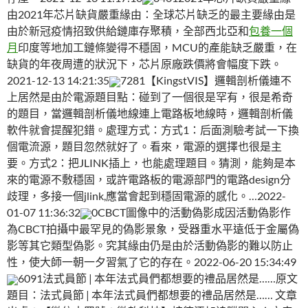
由2021年芯片缺貨嚴重緣由：全球芯片缺乏的最主要緣由是
由於新冠疫情招致供給鏈庫存聚積，全部西北亞和
包養一個
月
印度等地加工鏈條變得不穩固，MCU的產能缺乏嚴重，在
缺貨的年夜周遭的狀況下，芯片原廠跌價將會幅度下跌。
2021-12-13 14:21:35
7281【KingstVIS】邏輯剖析儀連不
上居然是由於電源題目點：碰到了一個很是罕有，很是希奇
的題目，當邏輯剖析儀地線連上電路板地線時，邏輯剖析儀
軟件就會提醒犯錯。處理方式：方式1：后面測驗考試一下換
個電流源，題目忽然就好了。看來，電源的選擇也很是主
要。方式2：把JLINK插上，也能處理題目。猜測，能夠是本
來的電源不敷穩固，或許電路板的電源部門的電路design分
歧理，多接一個jlink,應當會起到穩固電源的感化。…2022-
01-07 11:36:32
0CBCT圖像中的活動偽影成因活動偽影作
為CBCT拍攝中最罕見的偽影景象，受器重水平遠低于金屬偽
影等其它類型偽影。究其緣由仍是由於活動偽影的難以防止
性，使大師一朝一夕習氣了它的存在。2022-06-20 15:34:49
6091法式員節 | 本年法式員們都想要的禮品居然是……原文
題目：法式員節 | 本年法式員們都想要的禮品居然是…… 文章