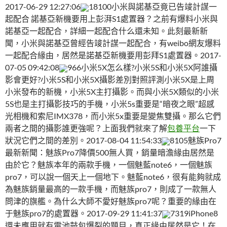
2017-06-29 12:27:06
18100小米與諾基亞竟已告竣計謀一
起配合 諾基亞新機要用上彭湃S1處置器？之前有爆料小米與
諾基亞一起配合，詳細一起配合什么還未知。此刻最新新
聞，小米與諾基亞曾經告竣計謀一起配合，有weibo網友爆料
一起配合緣由，居然是諾基亞新機要用彭拜S1處置器。2017-
07-05 09:42:08
966小米5X怎么樣?小米5S和小米5X阿誰攝
影會更好?小米5S和小米5X攝影差別對照評測小米5X是上周
小米發布的新機，小米5X主打攝影。而與小米5X類似的小米
5S也是主打攝影技巧的手機，小米5s重要是“暗夜之眼”超感
光相機和索尼IMX378，而小米5x重要是變焦雙攝。那么它們
兩者之間的攝影誰更強呢？上面我們就來了解
包養平台
一下
狀況它們之間的差別。2017-08-04 11:54:33
8105魅族Pro7
最新新聞：魅族Pro7降價500無人買，銷量暗澹緣由居然是
由於它？魅族本年的兩款手機，一個魅藍note6，一個魅族
pro7，可以說一個天上一個地下。魅藍note6，很有能夠就成
為魅族銷量最高的一款手機，而魅族pro7，則成了一款無人
問津的旗艦。為什么大師不愛好魅族pro7呢？重要的緣由在
于魅族pro7的處置器。2017-09-29 11:41:37
7319iPhone8
還未應用就有電池鼓包爆裂的題目，真正緣由居然是它！在