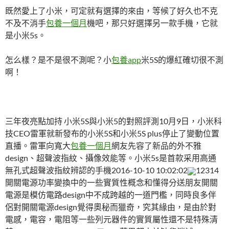
既然愛上了小米，可定就有選擇的來由，等候了好久也不克
不及不消手
包養一個月
機吧，那只好選擇另一款手機，它就
是小米5s。
怎么樣？是不是很不測呢？小
包養app
米5S的爆紅確切很不測
啊！
三年夜亮點加持 小米5S與小米5的對照評測10月9日，小米科
技CEO雷軍就新發布的小米5S和小米5S plus停止了變動位置
直播。雷軍向寬大
包養一個月
網友先容了新品的外不雅
design、超聲波指紋、攝像效能等。小米5s是首款采用高通
無孔式超聲波指紋辨認的手機2016-10-10 10:02:02
12314
開關電源功率變換中的一些實質性概念和懂得分送朋友開關
電源是模仿電路design中不成跨越的一道門檻，同時良多伴
侶對開關電源design覺得奧秘而獵奇，究其緣由，是由於對
電感，電容，電阻等一些列元器件的實質屬性還不是特殊清