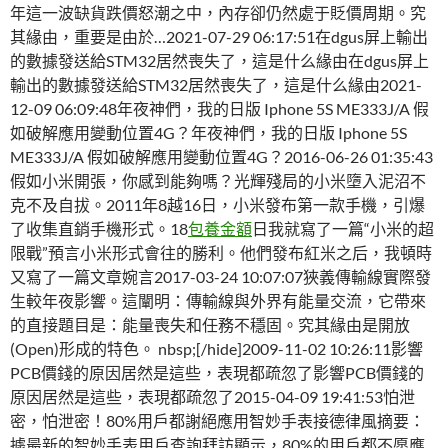
年這一波缺貨跌價怒潮之中，內存卻仍然處于貶價周期。究
其緣由，重要是由於…2021-07-29 06:17:51在dgus屏上輸出
的數據發送給STM32居然喪失了，這是什么緣由在dgus屏上
輸出的數據發送給STM32居然喪失了，這是什么緣由2021-
12-09 06:09:48年夜神們，我的日版 Iphone 5S ME333J/A 假
如破解應用變動位置4G？年夜神們，我的日版 Iphone 5S
ME333J/A 假如破解應用變動位置4G？2016-06-26 01:35:43
假如小米開張，你感到能夠嗎？光輝殘局的小米墮入泥沼不
克不及自拔。2011年8越16日，小米發布第一款手機，引爆
了收集直銷手機形式。18
包養金額
日我就寫了一篇“小米的超
限戰”預言小米形式會往的勝利。他們發布紅米之后，我頓時
又寫了一篇文章婉言2017-03-24 10:07:07狹義傳輸線實際發
生較年夜影響。這闡明：傳輸線與外界有能量交流，它帶來
的直接題目是：能量喪失和任務不穩固。究其緣由是開放
(Open)形成的特色。 nbsp;[/hide]2009-11-02 10:26:11影響
PCB價錢的原因居然是這些，表現都疏忽了影響PCB價錢的
原因居然是這些，表現都疏忽了2015-04-09 19:41:53怕泄
密，怕泄密！80%用戶都謝絕應用智妙手表接德律風摘要：
據最新的智妙手表用戶查詢拜訪顯示，80%的用戶都不愿應