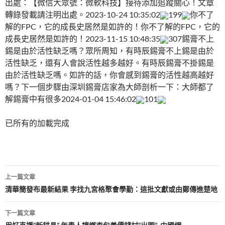
出處：【微信大眾號：微軟科技】接待添加追蹤關心！文章
轉錄發載請注明出處。2023-10-24 10:35:02
199
你不了
解的FPC，它的成長史居然是如許的！你不了解的FPC，它的
成長史居然是如許的！2023-11-15 10:48:35
307錫膏不上
錫是由於活性缺乏嗎？眾所周知，有時辰錫膏不上錫是由於
活性缺乏，還有人會說活性越多越好。有時辰錫膏不掛錫是
由於活性缺乏嗎。如許的話，你會感到錫膏的活性越高越好
嗎？下一個步驟由深圳錫膏店家為大師剖析一下：大師都了
解錫膏中有很多2024-01-04 15:46:02
101
已所有的加載完成
文
上一篇文章
章
清華簡發布最新結果 李找九宮格聚會學勤：這批文獻或由鄭傳進楚地
導
下一篇文章