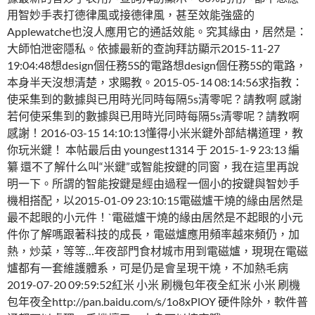
用智妙手表打德律風或接德律風，甚至效能強盛的
Applewatche也沒人應用它的通話效能。究其緣由，居然是：
大師怕泄密隱私。依據最新的查詢拜訪顯示2015-11-27
19:04:48想design個任務5S的電路想design個任務5S的電路，
本身半天沒想清楚，求賜教。2015-05-14 08:14:56求指教：
使采集到的數據與已用時光同時每隔5s清零呢？請教啊 感謝
若何使采集到的數據與已用時光同時每隔5s清零呢？請教啊
感謝！2016-03-15 14:10:13懂得小米米鍵外部結構道理，教
你玩米鍵！ 本帖最后由 youngest1314 于 2015-1-9 23:13 編
纂 還不了解什么叫“米鍵”或智能按鍵的同窗，我在這里再說
明一下。所謂的智能按鍵是經由過程一個小的按鍵與智妙手
機相搭配，以2015-01-09 23:10:15電磁爐干燒的緣由居然是
最不起眼的小元件！`電磁爐干燒的緣由居然是不起眼的小元
件你了解嗎跟著科技的成長，電磁爐應用頻率越來頻仍，加
熱，炒菜，等等…年夜部門食材城市用到電磁爐，現現在電磁
爐都有一套維護體系，可是仍是會呈現干燒，不加熱毛病
2019-07-20 09:59:52紅米 小米 刷機包年夜全紅米 小米 刷機
包年夜全http://pan.baidu.com/s/1o8xPlOY 硬件除外，軟件普