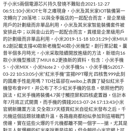
于小米5兩個電源芯片持久發燒不難貼合2021-12-27
06:51:10小米IOT七年之癢現身，小米及其米家IOT裝備第一
次轉向了2B落地：以與全季飯店的一起配合而言，是企業級
用戶的計劃級而非單品利用，小米及其米家智能裝備套件被
安排此中；以與金山云的一起配合而言，異樣是企業級用戶
的計劃級而非單品利用，小米2019-11-18 10:31:29小米MIUI
8.2創記載支撐40款新老機型40款小米機型，創行業記載。曩
昔半個多月時光，小米采取陸續開放進級的方法，新增向16
款小米機型推送了MIUI 8.2更換新的資料，包含：小米手機
5、小米MIX、小米Note 2、小米手機5s、小米手機5s2017-
03-22 10:53:05小米“紅米手機”宣揚PPT曝光 四核售999此刻
的國產手性能用嗎？TD社區卻在weibo上表露了疑似紅米手
機發布會PPT，并公布了不少紅米手機的信息。依照他們的
說法，紅米手機將裝備4.7英寸觸控屏和四核處置器，估計本
年7月底正式開賣，而手機的價錢2013-07-24 17:13:43小米
官網新購置方法 交全款37天穩買紅米自從紅米發布之后，千
元機這個話題就連續升溫，各路廠商都紛紜參加到這場戰鬥
傍邊，實在這些火爆的千元機都離不開一個字——搶，尤其是
對于人氣爆棚的紅米來說更是這般，但今朝從小米官網上可