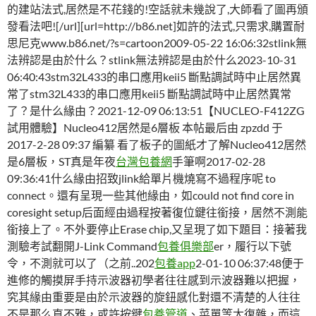
的建站法式,居然是不花錢的!空話就未幾說了,大師看了圖再頒
發看法吧![/url][url=http://b86.net]如許的法式,只需求,購置耐
思尼克www.b86.net/?s=cartoon2009-05-22 16:06:32stlink無
法辨認是由於什么？stlink無法辨認是由於什么2023-10-31
06:40:43stm32L433的串口應用keii5 斷點調試時中止居然異
常了stm32L433的串口應用keii5 斷點調試時中止居然異常
了？是什么緣由？2021-12-09 06:13:51【NUCLEO-F412ZG
試用體驗】Nucleo412居然是6層板 本帖最后由 zpzdd 于
2017-2-28 09:37 編纂 看了板子的圖紙才了解Nucleo412居然
是6層板，ST真是年夜
台灣包養網
手筆啊2017-02-28
09:36:41什么緣由招致jlink給單片機燒寫不過程序呢 to
connect。還有呈現一些其他緣由，如could not find core in
coresight setup后面經由過程按著復位鍵往銜接，居然不測能
銜接上了。不外要停止Erase chip,又呈現了如下題目：接著我
測驗考試翻開J-Link Command
包養俱樂部
er，履行以下號
令，不測就可以了（之前..202
包養app
2-01-10 06:37:48便于
進修的觸摸屏手持示波器初學者往往感到示波器難以把握，
究其緣由重要是由於示波器的旋鈕感化對還不清楚的人往往
不是那么直不雅，或許按鍵
包養管道
、菜單等太復雜，而這