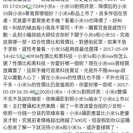
05 17:01:04
7249小米6、小米5S對照評測：降價后的小米
5S與小米6畢竟買哪個好？小米6新品上市了，良多伴侶在思
慮，究竟要不要買進老手機？看著小米5S也降價了，好糾
結。糾結的緣由每小我各不雷同。不外，購置究竟是感性行
動，此刻小編就給大師綜合剖析下關于小米6和小米5S，究竟
該買哪一部。綜合性價比和質價比，對通俗民眾，如果不急
于求新，感性考量看，小米5S能夠是最佳選擇。2017-05-09
14:42:53
40936性價比和黑科技，小米5s和小米mix你怎么
選？性價比和黑科技，你愛好哪一個呢？現在小米mix曾經開
放購置了，這款手機可是黑科技實足，光是外不雅design就
足以震動人心了，實在小米mix的性價比也不錯，不外也得三
千多，小米5s的性價比仍是蠻高的，你愛好哪一款呢。2017-
05-09 16:35:48
2020小米6、小米5s對照評測：小米6雙攝
不克不及說的機密，夜晚攝影對照小米5s縮水了小米6上市以
來，主打雙攝和天然美顏，圈了一年夜波愛自拍的少女粉，
依照一分錢一分貨的思緒來看，小米6攝影應當比小米5s更優
良才對，究竟前者價格超出跨越了500元，但是假如你以這種
心態來了解一下狀況待小米6和小米5s，或許要掃興了。