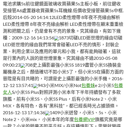
電池求購5s前往鍵鏡面玻璃收買蘋果5s主板小板，前往鍵收
受接管A6處置器收買蘋果5s耳機線.低價收受接管蘋果5s中框.
后殼2014-05-20 14:14:12LED柔性燈帶 8年夜不亮緣由解析
LED柔性燈帶 8年夜不亮緣由解析 LED柔性燈帶在顛末重重檢
測和把關之后，仍是會有不亮的景象。究其緣由，有如下幾
種：2009-12-16 14:13:56
1873切磋LED逝世燈的緣由切磋
LED逝世燈的緣由我們常常會碰著LED不亮的情形，封裝企
業、利用企業以及應用的單元和小我，都有能夠碰著，這就
是行業內的人說的逝世燈景象。究其緣由不過2010-05-08
09:00:23
708史上攝影最強小米5S 1819盡管小米5S換裝金
屬機身之后，顏值確切不如小米5了，但小米5S在攝影方面的
晉陞是有目共睹的，可謂是史上攝影最強的小米手機。2016-
12-12 13:57:41
943小米MIX/小米Not
包養妹
e 2/小米5
包養
女人
S/小米5S Plus對照評測小米本年下半年持續發布了多款
旗艦，前有小米5S、小米5S Plus，后有小米Note 2、小米
MIX，各有特色，各有“黑科技”，都已經長時光占據頭條。
2016-12-13 17:14:36
1409小米迸發，小米5、5s、小米
Note 2、小米mix， 小米本年的年度
包養網VIP
旗艦究竟是哪
一款？小米的銷量不如平凡好。在這種情形下，思變就變得