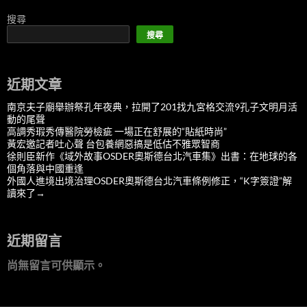
搜尋
搜尋
近期文章
南京夫子廟舉辦祭孔年夜典，拉開了201找九宮格交流9孔子文明月活
動的尾聲
高調秀瑕秀傳醫院勞檢疵 一場正在舒展的“貼紙時尚”
黃宏邀記者吐心聲 台包養網惡搞是低估不雅眾智商
徐則臣新作《域外故事OSDER奧斯德台北汽車集》出書：在地球的各
個角落與中國重逢
外國人進境出境治理OSDER奧斯德台北汽車條例修正，“K字簽證”解
讀來了→
近期留言
尚無留言可供顯示。