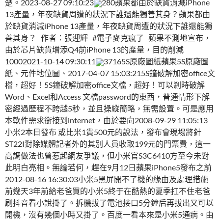
楚。2023-08-27 09:10:23
280蘋果都由於缺貨消減iPhone
13產量，年夜缺貨周遭的狀況下誰還能獨善其身？蘋果都由
於缺貨消減iPhone 13產量，年夜缺貨周遭的狀況下誰還能獨
善其身？ 作者：張迎輝 #電子麥克瘋了 蘋果不測地宣布，
由於芯片缺貨增添Q4前iPhone 13的產量，目的削減
10002021-10-14 09:30:11
37165S原廠圖紙蘋果5S原廠圖
紙、元件地位圖、2017-04-07 15:03:215S鐘破解加密office文
檔，超好！5S鐘破解加密office文檔，超好！可以剎時破解
Word、Excel和Access 文檔password的東西，普通情形下解
密經過歷程不跨越5秒，並且操縱簡略，無需設置。可是應用
本軟件需求銜接到internet，由於要向2008-09-29 11:05:13
小米2本日發布 或比米1貴500元的說法，發布會現場將針
ST22I對除媒體記者外的其別人員收取199元的門票費，這一
高調做法也曾惹起網友爭議，但小米官S3C6410方至今未對
此明白亮相。無論若何，趕在9月12日蘋果iPhone5發布之前
2012-08-16 16:30:03小米5黑屏開不了機的緣由及處理措施
前幾天3年前給老爸買的小米5終于在酷熱的夏季扛不住老爸
刷抖音看小說掛了。拆機拔了電池接口5分鐘后再拔出又可以
開機，沒有幾個小時又掛了。百度一看本來是小米5通病。由