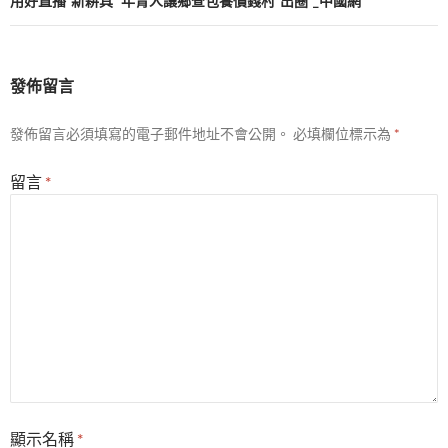
覽
用好直播“新耕具” 年青人讓鄉查包養價錢村“出圈”_中國網
發佈留言
發佈留言必須填寫的電子郵件地址不會公開。
必填欄位標示為
*
留言
*
顯示名稱
*