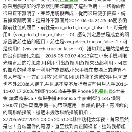
款采用觸摸屏的示波器則完整戰勝了這些毛病，一切操縱都
很是直不雅明了，完整用觸摸完成，從而很是便于把握，請
看操縱闡明圖：這是外不雅圖片2014-06-05 21:25:46關系函
數前往值的題目，前往是vxx_pdcch_true_or_false=1，可是應
用if（vxx_pdcch_true_or_false ==0）語句判定居然是成立的關
系函數前往值的題目，前往是vxx_pdcch_true_or_false=1，可
是應用if（vxx_pdcch_true_or_false ==0）語句判定居然是成立
的沒有開優化如圖：2018-08-03 07:43:23寫在小米手機刺眼
光環背后的冷思慮,用利用引出終端,用終端來凸起利用。可是
假如真的僅將單一利用作為賣點,小米手機在市場上的勝算不
會太年夜。一方面,固然“米聊”和MIUI拉攏了浩繁的用戶,可是
也不外200萬人罷了,并且還不克不及指看這些用戶人手2011-
11-07 17:20:36出國行16G蘋果手機iPhone 5
包養站長
S土豪
金`讓渡蘋果5S，蘋果手機iPhone5S 土豪金國行 16G 價錢
2900元 配件齊備,手機一向帶殼應用，維護的很好。有興趣向
的親聯絡接觸，機遇未幾哦聯絡接觸扣扣：
377055902`2014-03-05 20:51:20器件功耗太年夜，首惡居然
是它！分歧器件的電源，直至找到真正闖禍者，這時我想起