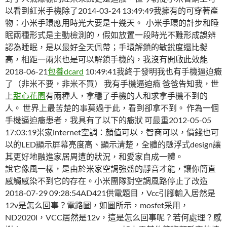
以看到紅米手機除了2014-03-24 13:49:49我擁有的可穿著產
物：小米手環應用時光大要是十幾天。 小米手環的計步和睡
眠兩種形式是主動檢測的，假如放置一段時光不難形成誤辨
認為睡眠，是以最好全天佩帶；手環解鎖的敏銳度還比擬
高，相距一兩米也是可以解鎖手機的，我沒有開啟此效能
2018-06-21
包養dcard
10:49:41我終于發明我也有手機逼迫癥
了（非米不要，非米不買） 我有手機逼迫癥 爸爸告知我，世
上
甜心花園
有兩種人，拿穩了手機的人和求拿手機不到的
人。 世界上最苦楚的事莫過于此，看到卻拿不到。 作為一個
手機逼迫癥患者，我具有了以下的癥狀 可最重2012-05-05
17:03:19米家internet空調：顏值可以，智商可以，價錢也可
以的LED顯示屏幕亮度高、顯示清楚，全體的懸浮式design讓
其更好地融進家居周遭的狀況，和愛家自成一體。
說它像風一樣，是由於米家空調強盛的靜音才能，讓你簡直
感觸感染不到它的存在。小米團隊對空調風路停止了改造
2018-07-29 09:28:54AD421供電題目，Vcc引腳輸入居然是
12v是怎么回事？電路圖，如圖所示，mosfet采用，
ND2020l，VCC居然是12v，這是怎么回事呢？若何處理？感