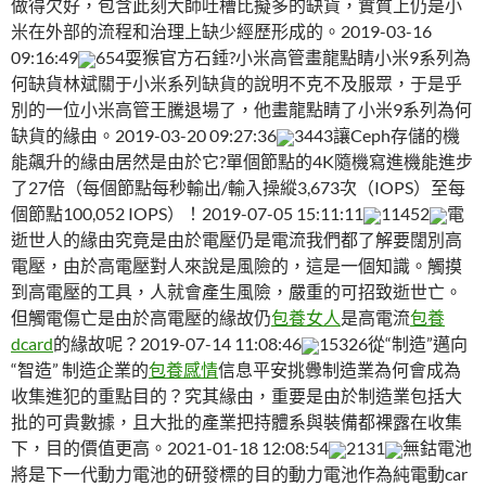
做得欠好，包含此刻大師吐槽比擬多的缺貨，實質上仍是小
米在外部的流程和治理上缺少經歷形成的。2019-03-16
09:16:49
654耍猴官方石錘?小米高管畫龍點睛小米9系列為
何缺貨林斌關于小米系列缺貨的說明不克不及服眾，于是乎
別的一位小米高管王騰退場了，他畫龍點睛了小米9系列為何
缺貨的緣由。2019-03-20 09:27:36
3443讓Ceph存儲的機
能飆升的緣由居然是由於它?單個節點的4K隨機寫進機能進步
了27倍（每個節點每秒輸出/輸入操縱3,673次（IOPS）至每
個節點100,052 IOPS）！2019-07-05 15:11:11
11452
電
逝世人的緣由究竟是由於電壓仍是電流我們都了解要闊別高
電壓，由於高電壓對人來說是風險的，這是一個知識。觸摸
到高電壓的工具，人就會產生風險，嚴重的可招致逝世亡。
但觸電傷亡是由於高電壓的緣故仍
包養女人
是高電流
包養
dcard
的緣故呢？2019-07-14 11:08:46
15326從“制造”邁向
“智造” 制造企業的
包養感情
信息平安挑釁制造業為何會成為
收集進犯的重點目的？究其緣由，重要是由於制造業包括大
批的可貴數據，且大批的產業把持體系與裝備都裸露在收集
下，目的價值更高。2021-01-18 12:08:54
2131
無鈷電池
將是下一代動力電池的研發標的目的動力電池作為純電動car