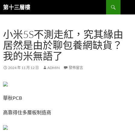
跳
搜
第十三層樓
至
尋
主
要
小米5S不測走紅，究其緣由
內
容
居然是由於聊包養網缺貨？
我的米無語了
2024 年 11 月 12 日
ADMIN
發佈留言
華秋PCB
高靠得住多層板制造商