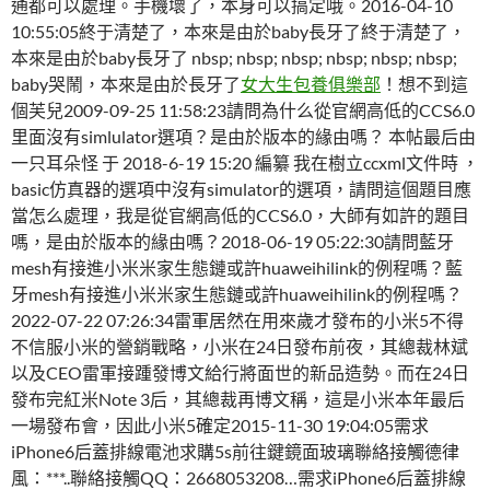
通都可以處理。手機壞了，本身可以搞定哦。2016-04-10
10:55:05終于清楚了，本來是由於baby長牙了終于清楚了，
本來是由於baby長牙了 nbsp; nbsp; nbsp; nbsp; nbsp; nbsp;
baby哭鬧，本來是由於長牙了
女大生包養俱樂部
！想不到這
個芙兒2009-09-25 11:58:23請問為什么從官網高低的CCS6.0
里面沒有simlulator選項？是由於版本的緣由嗎？ 本帖最后由
一只耳朵怪 于 2018-6-19 15:20 編纂 我在樹立ccxml文件時 ，
basic仿真器的選項中沒有simulator的選項，請問這個題目應
當怎么處理，我是從官網高低的CCS6.0，大師有如許的題目
嗎，是由於版本的緣由嗎？2018-06-19 05:22:30請問藍牙
mesh有接進小米米家生態鏈或許huaweihilink的例程嗎？藍
牙mesh有接進小米米家生態鏈或許huaweihilink的例程嗎？
2022-07-22 07:26:34雷軍居然在用來歲才發布的小米5不得
不信服小米的營銷戰略，小米在24日發布前夜，其總裁林斌
以及CEO雷軍接踵發博文給行將面世的新品造勢。而在24日
發布完紅米Note 3后，其總裁再博文稱，這是小米本年最后
一場發布會，因此小米5確定2015-11-30 19:04:05需求
iPhone6后蓋排線電池求購5s前往鍵鏡面玻璃聯絡接觸德律
風：***..聯絡接觸QQ：2668053208…需求iPhone6后蓋排線