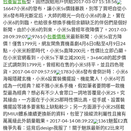
包養留言板
型，固然說給用戶供給2017-03-07 15:18:56
16647小米6的發布，讓小米5s價錢暴跌，別等了買吧自從小
米6發布時光斷定后，大師的眼光一向在小米6的身上，實在
小米6的到臨，也給很多想換手機但余額缺乏的伴侶們是個好
新聞，由於小米6的到來，小米5s曾經年夜降價了。2017-03-
28 09:39:07
9761小
包養價格
米最新新聞：小米5s官方降
價！僅售1799元，網友閑魚賣機喜劇4月6日0點至4月9日24
點，小米米粉節時代，小米5s直降200元，性價比立即凸顯。
在小米官網看到，小米5s下單立減200元，3+64GB的起步價
正式調劑到1799元，曾經和在售的小米5持平，並且四色現
貨。2017-04-07 09:57:59
1783小米6發布會倒計時：小米6
海報隱藏玄機，小米6設置裝備擺設、機能驚人！小米6可否
成為一代經典？縱不雅小米系手機，假如筆者要問哪一款機
型最為經典？想必有不少人會眾口一詞地答覆是小米2S。究
其緣由，一方面在于小米2S那時性價比高，從手感、設置裝
備擺設等諸多要害點上缺點較少；另一方面源于小米2S搭載
的MIUI體系連續更換新的資料，包管了操縱流利屬性且擁有
萬萬級此外銷量戰果。2017-04-14 08:39:22
1361魅藍E2真
機爭先看：這背后design我服了！關于魅族最新的E2比來可