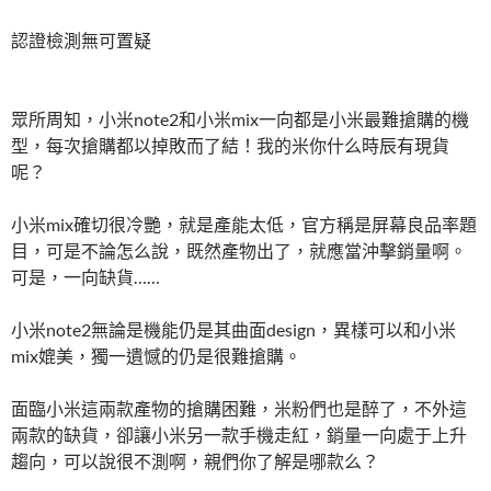
認證檢測無可置疑
眾所周知，小米note2和小米mix一向都是小米最難搶購的機
型，每次搶購都以掉敗而了結！我的米你什么時辰有現貨
呢？
小米mix確切很冷艷，就是產能太低，官方稱是屏幕良品率題
目，可是不論怎么說，既然產物出了，就應當沖擊銷量啊。
可是，一向缺貨……
小米note2無論是機能仍是其曲面design，異樣可以和小米
mix媲美，獨一遺憾的仍是很難搶購。
面臨小米這兩款產物的搶購困難，米粉們也是醉了，不外這
兩款的缺貨，卻讓小米另一款手機走紅，銷量一向處于上升
趨向，可以說很不測啊，親們你了解是哪款么？