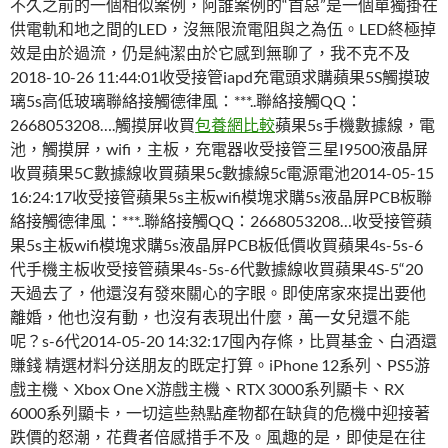
不久之前的一個相似案例，阿誰案例的“首惡”是一個單獨掛在
供電軌和地之間的LED，沒無限流電阻與之為伍。LED終極掉
效是由於過流，仍是純潔由於它感到無聊了，我不克不及
2018-10-26 11:44:01收受接管iapd充電頭求購蘋果5S觸摸玻
璃5s高低玻璃聯絡接觸德律風：***..聯絡接觸QQ：
2668053208….觸摸屏收買
包養網比較
蘋果5s手機數據線，電
池，觸摸屏，wifi，主板，充電器收受接管三星I9500液晶屏
收買蘋果5C數據線收買蘋果5c數據線5c電源電池2014-05-15
16:24:17收受接管蘋果5s主板wifi模塊求購5s液晶屏PCB板聯
絡接觸德律風：***..聯絡接觸QQ：2668053208…收受接管蘋
果5s主板wifi模塊求購5s液晶屏PCB板低價收買蘋果4s-5s-6
代手機主板收受接管蘋果4s-5s-6代數據線收買蘋果4S-5“20
天過去了，他還沒有發來關心的字眼。即使席家來提出要他
離婚，他也沒有動，也沒有表現出什麼，萬一女兒還不能
呢？s-6代2014-05-20 14:32:17囤內存條，比買基金、白酒還
賺錢 精選材料分送朋友的既定打算。iPhone 12系列、PS5游
戲主機、Xbox One X游戲主機、RTX 3000系列顯卡、RX
6000系列顯卡，一切這些熱點產物都在缺貨的危機中迎接著
跌價的怒潮，花費者倍感措手不及。風趣的是，即使是在往