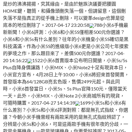
是炒的沸沸揚揚，究其緣由，是由於魅族決議要把腰圓
HOME鍵，聽筒，和攝像頭刪失落一個，但請留意，這個刪
失落不是指真正的從手機上刪除，可以變革design也算是從
底本的地位刪除了。2017-04-17 23:20:58
788小米6手機最
新新聞！小米6評測：小米6和小米5S僅相差500元你選誰？
小米6和小米5s有什么差別？往年的小米機皇小米5S確切是黑
科技滿滿，作為小米5S的進級版小米6更是小米公司七年摸索
的夢境之作，那么題目來了，差價500元你選誰？2017-04-
20 14:16:22
1522小米6首賣版本公布明日開搶，小米5s/5s
Plus自降身價讓路！小米MIX、小米Note2十足有現貨本日，
小米官方宣布，4月28日上午10:00，小米6將迎來首發開賣，
首發版本為64/128GB亮玄色版，售價2499元起。與此同
時，小米6首發當日，小米5s、5s Plus官降150元，僅限當天
一天。此外，小米MIX、小米Note 2小米商城所有的現貨，
可隨時購置。2017-04-27 14:14:39
1699小米5s和小米6有
什么差別？小米5s和小米6評測對照：都是無孔式指紋，你選
誰？今朝小米手機曾經有兩款采用的是無孔式指紋辨認了，
分辨是小米5s和小米6，可是這兩款手機有很年夜的分歧，一
款是金屬機身，一款是玻璃機身，你更愛好誰呢？2017-05-