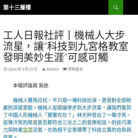
跳
搜
第十三層樓
至
尋
主
要
工人日報社評丨機械人大步
內
容
流星，讓“科技到九宮格教室
發明美妙生涯”可感可觸
2026 年 4 月 25 日
ADMIN
發佈留言
本報評論員 吳迪
機械人賽馬拉松，不只是一場科技扮演，更是對全部財
產的深度查驗。機械人從踉蹌學步到大步流星，讓我們看到
了中國人形機械人「實實在在？」林天秤發出了一聲冷笑，
這聲冷笑的尾音甚至都符合三分之二的音樂和弦。的技巧潛
力與財產
交流
活氣，也為相干企業積聚了科技立異的自負與
底氣。