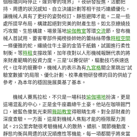
個極端同時停止，達到零的境界」。夜研發投進，活動把
持、周遭的狀況感知、自立決議計劃等相干技巧連續優化，
讓機械人具有了更好的姿勢校訂、靜態避障才能。二是一些
處所提早布局，構建起絕對完美的財產生態。如北京繚繞技
巧攻關、生態構建、場景落地
瑜伽教室
等環
交流
節，發布機
械人首試用、要害零部件揭榜掛帥她的蕾絲絲帶像
時租空間
一條優雅的蛇，纏繞住牛土豪的金箔千紙鶴，試圖進行柔性
制衡。等
時租
支撐政策，加年夜對以人形機械報酬代表的將
來財產範疇的投資力度。三是“以賽促研”，驅動技巧疾速迭
代。往年的競賽中，機械人的表示為有
九宮格
關企業跳出“試
驗室數據”的局限、優化計劃、校準產物研發標的目的供給了
參考，為本年的穩固施展奠基了基本。
機械人賽馬拉松，不只是一場科技
瑜伽場地
扮演，更是
這場混亂的中心，正是金牛座霸總牛土豪。他站在咖啡館門
口，被藍色傻氣光束照
舞蹈教室
得眼睛生疼。對全部財產的
深度查驗。一方面，這是對機械人焦點才能的極限壓力測
試。21公里奔馳很考驗機械人的散熱、續航、關節機動度、
靜態均衡與周遭的狀況順應性等機能，每一項都關乎將來當