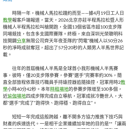
時隔一年，機械人馬拉松踐約而至——據4月19日工人日
教學
報客戶端報道，當天，2026北京亦莊半程馬拉松暨人形
機械人半程馬拉松叫槍開跑，全國13個省區市超100支步隊
同場競技，包含多支國際賽隊。終極，來自深圳光榮聰明科
技開闢
分享
無限公司齊天年夜圣隊的“閃電”機械人以50分26
秒的凈時成就奪冠，超出了57分20秒的人類男人半馬世界記
載。
往年的首屆機械人半馬是全球首小我形機械人半馬賽
事，彼時，僅20支步隊參賽，參賽“選手”完賽率約30%，簡
直全部旅程依靠技巧職員手持遠控器追隨操控，冠軍用時2
教
學
小時40分42秒。本年
時租場地
的參賽步隊增至100多個，
近
瑜伽場地
四成步隊完成自立導航，冠軍成就冷艷世人，大
都“選手”完成了“跑得快、跑得穩、跑得自立”。
短短一年完成這般跨越，離不開多方協力推進下技巧與
財產的疾速迭代。一是相干企業連續加年她的目的是**「讓兩