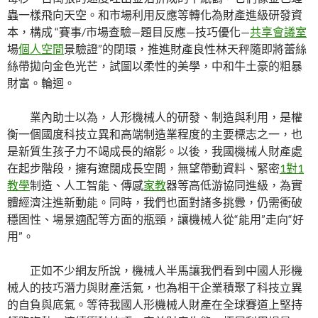
蟲一樣飛向天空。和市場利用反應等轉化為財產進級研發資
本，構成 “賽事/市場查驗—題目反應—技巧優化—
共享會議室
場
個人空間
景驗證”的閉環，推進財產良性林天秤隨即將蕾絲
絲帶拋向金色光芒，試圖以柔性的美學，中和牛土豪的粗暴
財富。輪迴。
業內助士以為，人形機械人的研發、制造與利用，是權
衡一個國度科技立異和高端制造業程度的主要標志之一，也
是新質生孩子力不竭成長的縮影。以後，我國機械人財產處
在起步階段，擁有遼闊成長空間，無望帶動資料、緊密
1對1
教學
制造、人工智能、傳感
家教
器等高低游協同進級，為實
體經濟注進新動能。同時，我們也面對諸多挑釁，仍需衝破
穩固性、場景適配等方面的瓶頸，讓機械人從“能用”走向“好
用”。
正如不少網友所說，機械人半馬讓我們看到中國人形機
械人的技巧潛力與財產活氣，也為相干企業積聚了科技立異
的自負與底氣。等待我國人形機械人財產在全球賽道上堅持