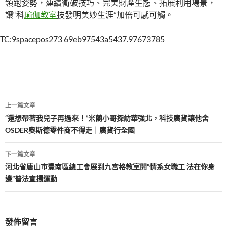
領跑姿勢，連續衝破技巧、完美財產生態、拓展利用場景，
讓“科
瑜伽教室
技發明美妙生涯”加倍可感可觸。
TC:9spacepos273 69eb97543a5437.97673785
文
上一篇文章
章
“還想帶著我兒子再過來！”米蘭小哥探訪華強北，科技廣貨讓他舍
OSDER奧斯德零件商不得走｜廣貨行全國
導
覽
下一篇文章
河北省唐山市豐南區總工會展到九宮格教室開“情系女職工 法在你身
邊”普法宣揚運動
發佈留言