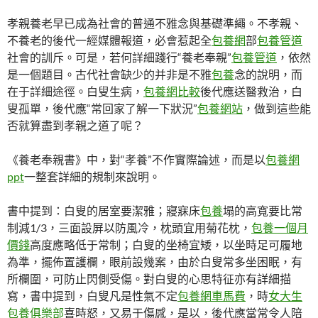
孝親養老早已成為社會的普通不雅念與基礎準繩。不孝親、
不養老的後代一經媒體報道，必會惹起全
包養網
部
包養管道
社會的訓斥。可是，若何詳細踐行“養老奉親”
包養管道
，依然
是一個題目。古代社會缺少的并非是不雅
包養
念的說明，而
在于詳細途徑。白叟生病，
包養網比較
後代應送醫救治，白
叟孤單，後代應“常回家了解一下狀況”
包養網站
，做到這些能
否就算盡到孝親之道了呢？
《養老奉親書》中，對“孝養”不作實際論述，而是以
包養網
ppt
一整套詳細的規制來說明。
書中提到：白叟的居室要潔雅；寢寐床
包養
塌的高寬要比常
制減1/3，三面設屏以防風冷，枕頭宜用菊花枕，
包養一個月
價錢
高度應略低于常制；白叟的坐椅宜矮，以坐時足可履地
為準，擺佈置護欄，眼前設幾案，由於白叟常多坐困眠，有
所欄圍，可防止閃側受傷。對白叟的心思特征亦有詳細描
寫，書中提到，白叟凡是性氣不定
包養網車馬費
，時
女大生
包養俱樂部
喜時怒，又易于傷感，是以，後代應當常令人陪