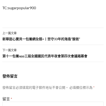
TC:sugarpopular900
文
上一篇文章
章
新華甜心寶貝一包養網全媒+丨苦守33年的海島“猴爸”
導
下一篇文章
覽
第十一包養app三屆全國國民代表年夜會第四次會議揭幕會
發佈留言
發佈留言必須填寫的電子郵件地址不會公開。
必填欄位標示為
*
留言
*