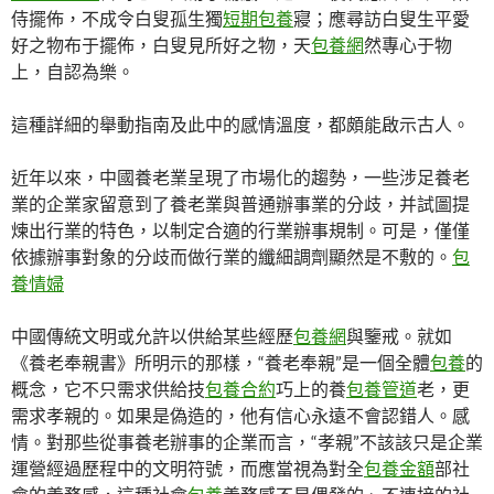
侍擺佈，不成令白叟孤生獨
短期包養
寢；應尋訪白叟生平愛
好之物布于擺佈，白叟見所好之物，天
包養網
然專心于物
上，自認為樂。
這種詳細的舉動指南及此中的感情溫度，都頗能啟示古人。
近年以來，中國養老業呈現了市場化的趨勢，一些涉足養老
業的企業家留意到了養老業與普通辦事業的分歧，并試圖提
煉出行業的特色，以制定合適的行業辦事規制。可是，僅僅
依據辦事對象的分歧而做行業的纖細調劑顯然是不敷的。
包
養情婦
中國傳統文明或允許以供給某些經歷
包養網
與鑒戒。就如
《養老奉親書》所明示的那樣，“養老奉親”是一個全體
包養
的
概念，它不只需求供給技
包養合約
巧上的養
包養管道
老，更
需求孝親的。如果是偽造的，他有信心永遠不會認錯人。感
情。對那些從事養老辦事的企業而言，“孝親”不該該只是企業
運營經過歷程中的文明符號，而應當視為對全
包養金額
部社