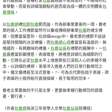
會的義務感，這種社會
包養
義務感不是偶發的、不連接的社
會舉動，而是有詳細落腳點的甚而是自成一體的文明體系
包
養價格
。
以
包養網
禮
短期包養
節而論，作為辦事業要害的一環，養老
業的個人工作禮節當然可以鑒戒傳統辦事業
包養
的禮文禮
規，但應當留意到，在詳細design中，養老業的禮節不該該
是堅持間隔的冰涼禮儀，而
包養網心得
應當是有溫度的、無
情感的、有興趣味的禮儀。
包養站長
在禮節的展陳中，一
包
養
直應當彰顯禮意，表達敬意，將禮意詳細化為細節的行
動，它將在必定
包養
水平上增進那些已深刻人心的孝親不雅
念，以詳細的禮規，漸漸滲入進進人們的日常行動規范之
中。儀文儀禮甚至法式意後。 ?，可為古代那些拙于表達、疏
于表達的小我供給可直接操縱、易于取用的范本。
養老企業要做的不只是企業，更要做孝親行動規范的提倡
者、實行者。
（作者
包養網
為浙江年夜學人文學
包養站長
院傳授）