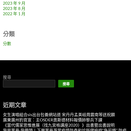
2023 年 9 月
2023 年 8 月
2022 年 1 月
分類
分數
搜尋
搜尋
近期文章
女生演唱組合sis出台包養網站道 宋丹丹孟美岐周震南等送祝願
廣東廣州豹官宣：主OSDER奧斯德材料報價帥黎兵下課
《當代儒家思惟進展（找九宮格講座2020）》出書暨出書說明
我是黨員·我帶頭丨下層黨員爭當疫情防森和診所健檢控“急前鋒” 防疫