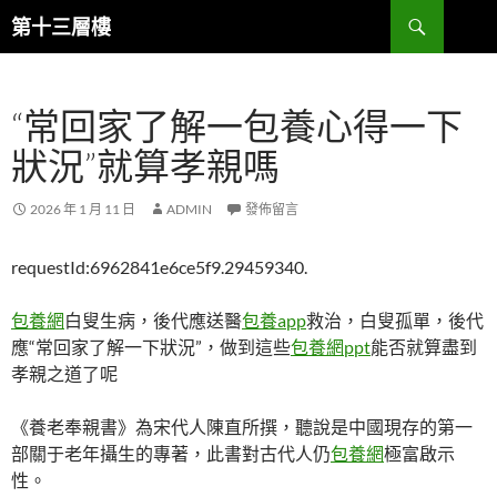
跳
搜
第十三層樓
至
尋
主
要
“常回家了解一包養心得一下
內
容
狀況”就算孝親嗎
2026 年 1 月 11 日
ADMIN
發佈留言
requestId:6962841e6ce5f9.29459340.
包養網
白叟生病，後代應送醫
包養app
救治，白叟孤單，後代
應“常回家了解一下狀況”，做到這些
包養網ppt
能否就算盡到
孝親之道了呢
《養老奉親書》為宋代人陳直所撰，聽說是中國現存的第一
部關于老年攝生的專著，此書對古代人仍
包養網
極富啟示
性。