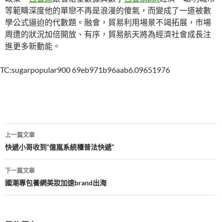
等範疇深度他的單戀不再是浪漫的傻氣，而變成了一道被數
學公式逼迫的代數題。融會，貿易利用場景不竭拓展，市場
周遭的狀況加倍開放、有序，貿易航天將為經濟社會成長注
進更多新動能。
TC:sugarpopular900 69eb971b96aab6.09651976
文
上一篇文章
章
快遞小哥收到“億嵐系統櫃普法快遞”
導
下一篇文章
覽
國潮專包養網美妝加速brand出海