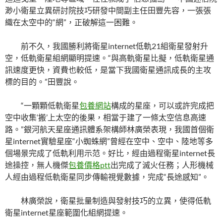
渺小衛星立異研討院技巧研發中間副主任田豐先容，一張張
織在太空中的“網”，正破解這一困難。
前不久，我國勝利將衛星internet低軌21組衛星發射升
空，低軌衛星組網顯明提速。“與高軌衛星比擬，低軌衛星通
訊速度更快，資費也較低，是當下我國衛星通訊成長的主攻
標的目的。”田豐說。
“一顆顆低軌衛星
包養網站
構成的星座，可以或許完成把
空中收集‘搬’上太空的後果，相當于建了一條太空信息高速
路。”銀河航天星座通訊體系架構師林廣榮表現，我國首個衛
星internet實驗星座“小蜘蛛網”曾經在空中、空中、陸地等多
個場景完成了低軌利用示范。好比，經由過程衛星internet長
途操控，無人機傑
包養價格ptt
出完成了滅火任務；人形機械
人經由過程低軌衛星同步傳輸視覺數據，完成“長途感知”。
林廣榮說，衛星批量制造與發射技巧的立異，使得低軌
衛星internet星座範圍化組網提速。