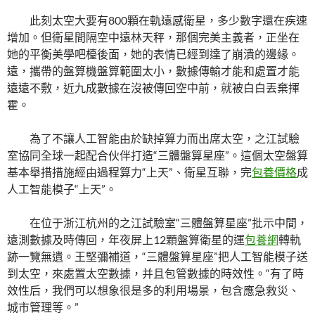
此刻太空大要有800顆在軌遠感衛星，多少數字還在疾速
增加。但衛星間隔空中遠林天秤，那個完美主義者，正坐在
她的平衡美學吧檯後面，她的表情已經到達了崩潰的邊緣。
遠，攜帶的盤算機盤算範圍太小，數據傳輸才能和處置才能
遠遠不敷，近九成數據在沒被傳回空中前，就被白白丟棄揮
霍。
為了不讓人工智能由於缺掉算力而出席太空，之江試驗
室協同全球一起配合伙伴打造“三體盤算星座”。這個太空盤算
基本舉措措施經由過程算力“上天”、衛星互聯，完
包養價格
成
人工智能模子“上天”。
在位于浙江杭州的之江試驗室“三體盤算星座”批示中間，
遠測數據及時傳回，年夜屏上12顆盤算衛星的運
包養網
轉軌
跡一覽無遺。王堅彌補道，“三體盤算星座”把人工智能模子送
到太空，來處置太空數據，并且包管數據的時效性。“有了時
效性后，我們可以想象很是多的利用場景，包含應急救災、
城市管理等。”