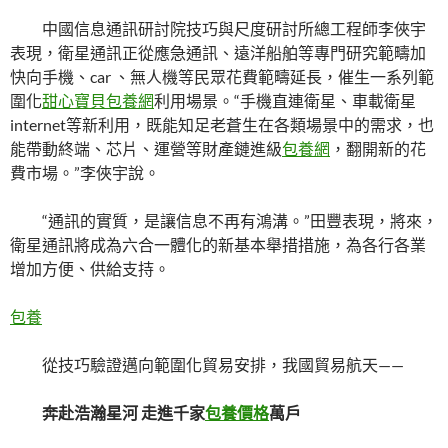
中國信息通訊研討院技巧與尺度研討所總工程師李俠宇
表現，衛星通訊正從應急通訊、遠洋船舶等專門研究範疇加
快向手機、car 、無人機等民眾花費範疇延長，催生一系列範
圍化
甜心寶貝包養網
利用場景。“手機直連衛星、車載衛星
internet等新利用，既能知足老蒼生在各類場景中的需求，也
能帶動終端、芯片、運營等財產鏈進級
包養網
，翻開新的花
費市場。”李俠宇說。
“通訊的實質，是讓信息不再有鴻溝。”田豐表現，將來，
衛星通訊將成為六合一體化的新基本舉措措施，為各行各業
增加方便、供給支持。
包養
從技巧驗證邁向範圍化貿易安排，我國貿易航天——
奔赴浩瀚星河 走進千家
包養價格
萬戶