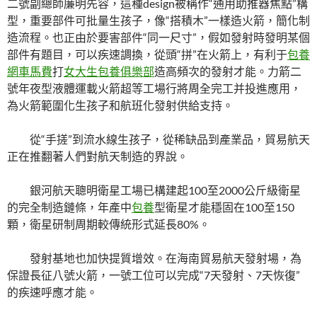
二號副總師廉明先容，這種design被稱作“通用助推器焦點”構
型，重要部件可批量生孩子，像“搭積木”一樣造火箭，簡化制
造流程。也正由於要害部件“同一尺寸”，假如發射時發明某個
部件有題目，可以疾速調換，從頭“拼”在火箭上，有利于
包養
網車馬費
打
女大生包養俱樂部
造高頻次的發射才能。力箭二
號年夜型液體運載火箭超等工場行將周全完工并投進應用，
為火箭範圍化生孩子和航班化發射供給支持。
從“手搓”到流水線生孩子，從稀缺品到產業品，貿易航天
正在推翻著人們對航天制造的界說。
銀河航天聰明衛星工場已構建起100至2000公斤級衛星
的完全制造鏈條，年產中
包養
型衛星才能穩固在100至150
顆，衛星研制周期較傳統形式延長80%。
發射基地也加快提質增效。在海南貿易航天發射場，為
保證長征八號火箭，一號工位可以完成“7天發射、7天恢復”
的疾速呼應才能。