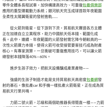
零件全體系長程試車，加快構建高效力、可重復
包養俱樂部
應用的重型運載動力系統；銀河航天完玉成球首款年夜範圍
全柔性太陽翼衛星的發射進軌……
從火箭到衛星，從下游到下流，貿易航天賽道各方主體
正在加速自立立異程序，助力中國航天低本錢、範圍化成
長。此中，連續、年夜範圍的火箭發射需乞降今朝較高的一
次性火箭運力本錢，使得火箭可收受接管要害技巧成為財產
核心。有專家測算，一旦衝破可重復應用技巧，可以讓火箭
總發射本錢降落40%—60%。
進步生孩子效力，把航天設備釀成產業產物——
強盛的生孩子制造才能是支持貿易航天高密度
包養網
發
射的基石。像批產car 和手機一樣批產火箭衛星，正在成為貿
易航天行業共鳴。
力箭二號火箭，芯級和兩個助推器長得簡直一樣——力箭