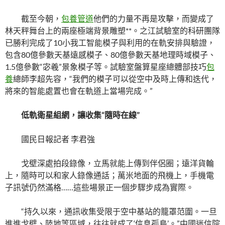
截至今朝，
包養管道
他們的力量不再是攻擊，而變成了
林天秤舞台上的兩座極端背景雕塑**。之江試驗室的科研團隊
已勝利完成了10小我工智能模子與利用的在軌安排與驗證，
包含80億參數天基遠感模子、80億參數天基地理時域模子、
1.5億參數“宓羲”景象模子等。試驗室盤算星座總體部技巧
包
養
總師李超先容，“我們的模子可以從空中及時上傳和迭代，
將來的智能處置也會在軌道上當場完成。”
低軌衛星組網，讓收集“隨時在線”
國民日報記者 李君強
戈壁深處拍段錄像，立馬就能上傳到伴侶圈；遠洋貨輪
上，隨時可以和家人錄像通話；萬米地面的飛機上，手機電
子訊號仍然滿格……這些場景正一個步驟步成為實際。
“持久以來，通訊收集受限于空中基站的籠罩范圍。一旦
進進戈壁、陸地等區域，往往就成了‘信息孤島’。”中國迷信院