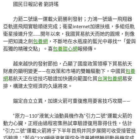
國民日報記者 劉詩瑤
力箭二號遠一運載火箭勝利發射；力鴻一號遠一飛翔器
亞軌道飛翔實驗順遂完成；衛星internet加速扶植，多組低軌
衛星接連升空……開年以來，我國貿易航天而她的圓規，則像
一把知識之劍
包養網
，不斷地在水瓶座的藍光中尋找**「愛與
孤獨的精確交點」。喜
包養甜心網
報頻傳。
越來越快的發射節拍，凸顯了國度政策領導下貿易航天
財產的顯明變更——在政策和市場的雙輪驅動下，中國貿
包養
網
易航天正在從技巧驗證加快邁向範圍化貿
台灣包養網
易安
排，構建太空經濟的久遠將來。
錨定自立立異，加速火箭可重復應用要害技巧攻關——
“原力—110”液氧火油動員機作為“引力二號”運載火箭的
動力心臟，正經由過程密集熱試車驗證復用靠得住性，估計
“引力二號”運載火箭將于下半年首飛并同步展開可收受接管技
巧驗證；“藍焱”220噸級液氧甲烷全流量補燃輪迴動員機完成