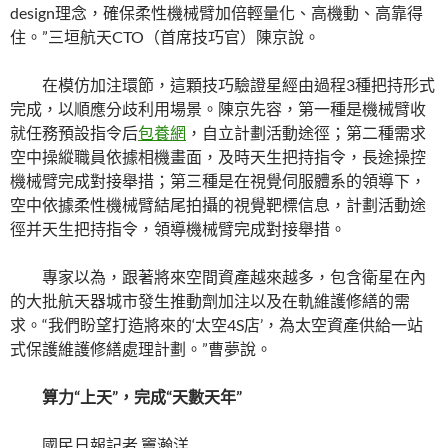
design理念，確保柔性機械臂加倍輕量化、高機動、高靠得
住。”三垣航天CTO（首席技巧官）陳京說。
在模仿加注環節，這顆技巧驗證星經由過程3種把持形式
完成，以順應分歧利用場景。陳京先容，第一種是機械臂收
就任務預設指令后
包養網
，自立計劃活動途徑；第二種需求
空中操縱職員依據相機畫面，及時天生把持指令，長途操控
機械臂完成對接舉措；第三種是在視覺伺服體系的領導下，
空中依據柔性機械臂結尾拍攝的視覺靶標信息，計劃活動途
徑并天生把持指令，領導機械臂完成對接舉措。
專家以為，跟著將來空間資產越來越多，包含衛星在內
的大批航天器城市發生推動劑加注以及在軌維護修繕的需
求。“我們盼望打造將來的‘太空4S店’，為太空資產供給一站
式保護維護修繕處理計劃。”曹夢說。
算力“上天”，完成“天數天年”
國民日報記者 竇瀚洋