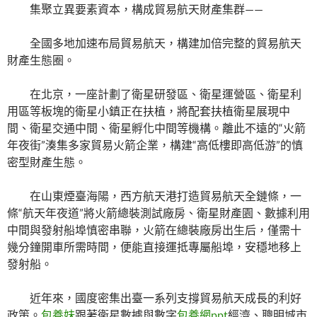
集聚立異要素資本，構成貿易航天財產集群——
全國多地加速布局貿易航天，構建加倍完整的貿易航天
財產生態圈。
在北京，一座計劃了衛星研發區、衛星運營區、衛星利
用區等板塊的衛星小鎮正在扶植，將配套扶植衛星展現中
間、衛星交通中間、衛星孵化中間等機構。離此不遠的“火箭
年夜街”湊集多家貿易火箭企業，構建“高低樓即高低游”的慎
密型財產生態。
在山東煙臺海陽，西方航天港打造貿易航天全鏈條，一
條“航天年夜道”將火箭總裝測試廠房、衛星財產園、數據利用
中間與發射船埠慎密串聯，火箭在總裝廠房出生后，僅需十
幾分鐘開車所需時間，便能直接運抵專屬船埠，安穩地移上
發射船。
近年來，國度密集出臺一系列支撐貿易航天成長的利好
政策。
包養妹
跟著衛星數據與數字
包養網ppt
經濟、聰明城市