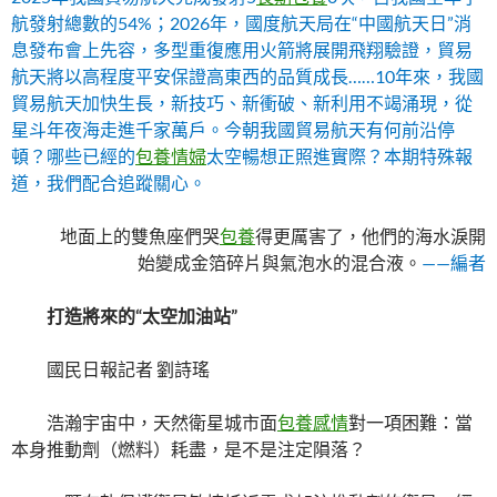
航發射總數的54%；2026年，國度航天局在“中國航天日”消
息發布會上先容，多型重復應用火箭將展開飛翔驗證，貿易
航天將以高程度平安保證高東西的品質成長……10年來，我國
貿易航天加快生長，新技巧、新衝破、新利用不竭涌現，從
星斗年夜海走進千家萬戶。今朝我國貿易航天有何前沿停
頓？哪些已經的
包養情婦
太空暢想正照進實際？本期特殊報
道，我們配合追蹤關心。
地面上的雙魚座們哭
包養
得更厲害了，他們的海水淚開
始變成金箔碎片與氣泡水的混合液。
——編者
打造將來的“太空加油站”
國民日報記者 劉詩瑤
浩瀚宇宙中，天然衛星城市面
包養感情
對一項困難：當
本身推動劑（燃料）耗盡，是不是注定隕落？