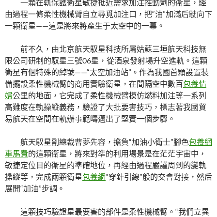
一顆在軌保護衛星敏捷抵近需求加注推動劑的衛星，經
由過程一條柔性機械臂自立尋覓加注口，把“油”加滿后駛向下
一顆衛星——這是將來將產生于太空中的一幕。
前不久，由北京航天馭星科技所屬姑蘇三垣航天科技無
限公司研制的馭星三號06星，從酒泉發射場升空進軌。這顆
衛星有個特殊的綽號——“太空加油站”。作為我國首顆設置裝
備擺設柔性機械臂的商用實驗衛星，在間隔空中數百
包養情
婦
公里的地面，它完成了柔性機械臂模仿燃料加注等一系列
高難度在軌操縱義務，驗證了大批要害技巧，標志著我國貿
易航天在空間在軌辦事範疇邁出了堅實一個步驟。
航天馭星副總裁曹夢先容，擔負“加油小衛士”腳色
包養網
車馬費
的這顆衛星，將來對準的利用場景是在茫茫宇宙中，
敏捷定位目的衛星的準確地位，再經由過程嚴謹周到的變軌
操縱等，完成兩顆衛星
包養網
“穿針引線”般的交會對接，然后
展開“加油”步調。
這顆技巧驗證星最要害的部件是柔性機械臂。“我們立異