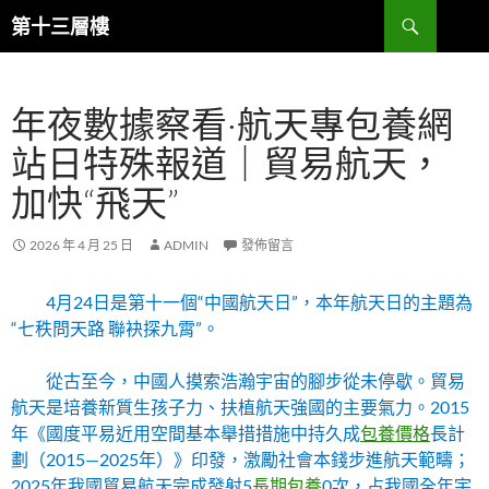
跳
搜
第十三層樓
至
尋
主
要
年夜數據察看·航天專包養網
內
容
站日特殊報道｜貿易航天，
加快“飛天”
2026 年 4 月 25 日
ADMIN
發佈留言
4月24日是第十一個“中國航天日”，本年航天日的主題為
“七秩問天路 聯袂探九霄”。
從古至今，中國人摸索浩瀚宇宙的腳步從未停歇。貿易
航天是培養新質生孩子力、扶植航天強國的主要氣力。2015
年《國度平易近用空間基本舉措措施中持久成
包養價格
長計
劃（2015—2025年）》印發，激勵社會本錢步進航天範疇；
2025年我國貿易航天完成發射5
長期包養
0次，占我國全年宇