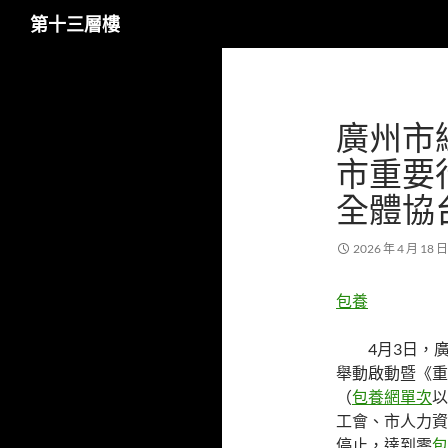
搜
第十三層樓
尋
跳
至
主
廣州市
要
內
市重要
容
全體協
2026 年 4 月 18 日
包養
4月3日，
舉動啟動暨《重
（
包養網單次
以
工會、市人力資
停止，達到零
包