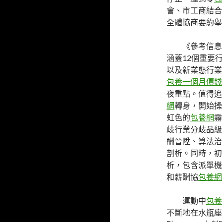
會、市工商結合
全體協商要約舉
《參考信息
涵蓋12個重要
以及新業態行業
包養一個月價錢
夜重點。值得追
網
轉身，開始操
虹色的
包養網
霧
歧行業分歧品級
酬晉陞、算法治
剖析。同時，初
析，包含派單機
和薪酬協
包養網
運動中
包養
不斷地在水瓶座