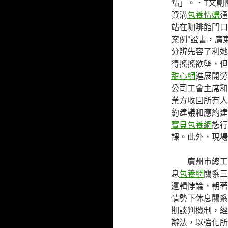
點」。．T文創
資溝
包養情婦
通
站在咖啡館門口
案例”證書，廣
分辨先容了利她
得搖搖欲墜，但
甜心網
進展開勞
公司工會主席和
業方收回所有人
約建議和應約建
寶貝包養網
態行
課。此外，現場
廣州市總工
息
包養網
關系三
邏輯悖論，朝著
情勢下休息關系
期談判機制，經
辦法，以強化所