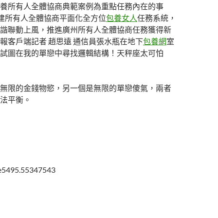
養所有人全體協商典範案例為重點任務內在的事
建所有人全體協商平面化全方位
包養女人
任務系統，
諧聯動上風，推進廣州所有人全體協商任務獲得新
報客戶端記者 趙思遠 通信員張水瓶在地下
包養網
室
試圖在我的單戀中尋找邏輯結構！天秤座太可怕
無限的金錢物慾，另一個是無限的單戀傻氣，兩者
法平衡。
8e5495.55347543