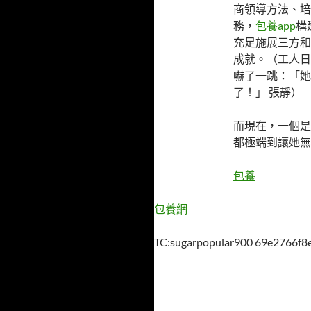
商領導方法、培
務，
包養app
構
充足施展三方和
成就。（工人日
嚇了一跳：「她
了！」 張靜）
而現在，一個是
都極端到讓她無
包養
包養網
TC:sugarpopular900 69e2766f