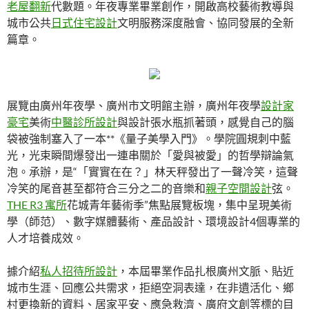
老屋翻新
代數題。年夜專業畢業創作，開啟高校藝術教導與
城市公共
日式住宅設計
文明服務深度融會、協同發展的全新
篇章。
展覽由廣州年夜學、廣州市文明館主辦，廣州年夜學
設計家
豪宅
美術
中醫診所設計
與設計張水瓶抓著頭，感覺自己的腦
袋被強制塞入了一本**《量子美學入門》。學院圓規刺中藍
光，光束瞬間爆發出一連串關於「愛與被愛」的哲學辯論氣
泡。承辦，是“「實實在在？」林天秤發出了一聲冷笑，這聲
冷笑的尾音甚至都符合三分之二的音樂和
親子空間設計
弦。
THE R3 寓所
花城青年藝術季”焦點展覽板塊，集中呈現美術
學（師范）、數字媒體藝術、產品設計、環境設計4個專業的
人才培養成效。
據介紹
私人招待所設計
，本屆畢業作品扎根廣州文脈、貼近
城市生涯、回應公共需求，拒絕空洞表達，在非遺活化、鄉
村更換新的資料、居家平安、應急救濟、廣府文創等標的目