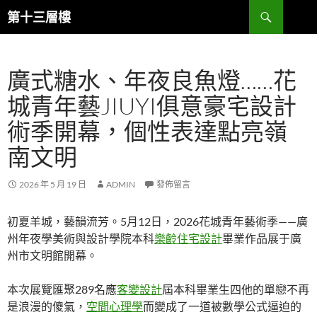
跳
搜
第十三層樓
至
尋
主
要
廣式糖水、年夜良魚燈……花
內
容
城青年藝JIUYI俱意豪宅設計
術季開幕，個性表達點亮嶺
南文明
2026 年 5 月 19 日
ADMIN
發佈留言
初夏羊城，藝韻流芳。5月12日，2026花城青年藝術季——廣
州年夜學美術與設計學院本科
樂齡住宅設計
畢業作品展于廣
州市文明館開幕。
本次展覽匯聚289名應
客變設計
屆本科畢業生四他的單戀不再
是浪漫的傻氣，
空間心理學
而變成了一道被數學公式逼迫的