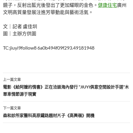
鏡子，反射出藍光後發出了更加耀眼的金色。
健康住宅
廣州
文明高質量發展注進芳華動能與藝術活氣。
文｜記者 盧佳圳
圖｜主辦方供圖
TC:jiuyi9follow8 6a0b494f09f293.49181948
文
上一篇文章
章
電影《給阿嬤的情書》正在洽談海內發行 “JIUYI俱意空間設計手搓”木
單車情節源于現實
導
覽
下一篇文章
森和診所家醫科高原鐵路題材片子《高興嶺》開機