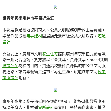
讓青年藝術走進市平易近生涯
本次展覽是校地協同育人、公共文明服務創新的主要實踐，
畢業作品從校
無毒建材
園展廳走進市級公共文明場館。
遊艇
設計
開幕式上，廣州市文明
養生住宅
館與廣州年夜學正式簽署戰
略一起配合協議，雙方將以平臺共建、資源共享、brand共創
綠設計師
為標的目的，買通高校藝術資源與城市公共文明服
務通路，讓青年藝術走進市平易近生涯、賦能城市文明
醫美
診所設計
創新。
廣州年夜學副校長孫延明在致辭中指出，辦好藝術教導應堅
持以美育人、扎根嶺
會所設計
南文明，堅持面向未來、推動