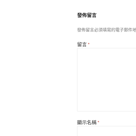
發佈留言
發佈留言必須填寫的電子郵件
留言
*
顯示名稱
*