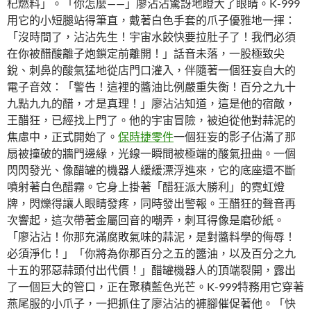
杞燃料」。「你怎麼——」廖沾沾驚訝地瞪大了眼睛。K-999
用它的小短腿站得筆直，戴著白色手套的爪子優雅地一揮：
「沒時間了，沾沾先生！宇宙水餃快要拉肚子了！我們必須
在你被醋酸離子炮鎖定前離開！」話音未落，一股極致尖
銳、刺鼻的酸氣猛地從店門口灌入，伴隨著一個狂妄自大的
電子音效：「警告！這裡的醬油比例嚴重失衡！百分之九十
九點九九的醋，才是真理！」廖沾沾知道，這是他的宿敵，
王醋狂，已經找上門了。他的宇宙冒險，被迫從他對蒜泥的
焦慮中，正式開始了。
保時捷零件
一個狂妄的影子佔滿了那
扇被撞破的牆門邊緣，光線一瞬間被極端的酸氣扭曲。一個
閃閃發光、像醋罐的機器人緩緩漂浮進來，它的底座還不斷
噴射著白色醋霧。它身上掛著「醋狂派大勝利」的霓虹燈
牌，閃爍得讓人眼睛發疼，同時發出警報。王醋狂的聲音再
次響起，這次帶著金屬回音的嘲弄，刺耳得像是磨砂紙。
「廖沾沾！你那充滿腐敗氣味的蒜泥，是對醬料學的侮辱！
必須淨化！」「你將為你那百分之五的醬油，以及百分之九
十五的邪惡蒜頭付出代價！」醋罐機器人的頂端裂開，露出
了一個巨大的管口，正在聚積藍色光芒。K-999特務用它穿著
燕尾服的小爪子，一把抓住了廖沾沾的褲腳催促著他。「快