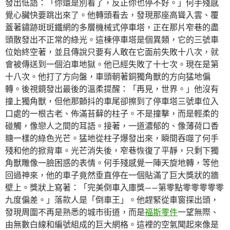
發出低語：「你還是別看了，反正你也停不好。」何手殘感
覺心臟快要跳出來了。他轉頭看去，發現那座高聳入雲、覆
蓋著鏽跡斑斑鐵網的多層機械式停車塔，正在那片窄巷的盡
頭散發出不正常的綠光。這棟停車塔是個異類，它的三號車
位始終空著，並且傳說只要有人敢在它面前失敗十八次，就
會被傳送到一個泊車地獄。他已經失敗了十七次。現在是第
十八次。他打了方向盤，車頭朝著銅獨角獸的方向猛地偏
轉。後視鏡發出最後的溫柔提醒：「再見，世界。」他沒有
撞上獨角獸，但他那顫抖的車尾卻擦到了停車塔三號車位入
口處的一根古老、佈滿苔蘚的柱子。不是撞擊，而是輕柔的
碰觸，像戀人之間的耳語。接著，一道濃郁的、像薄荷口香
糖一樣的綠色光芒。猛地從柱子爆發出來，瞬間吞噬了何手
殘和他的掀背車。光芒消失後，窄巷恢復了平靜，只剩下獨
角獸雕像一臉困惑的表情。何手殘感覺一陣天旋地轉，等他
回過神來，他的車子竟然垂直停在一個貼滿了巨大獎狀的牆
壁上。獎狀上寫著：「完美倒車入庫獎——第零點零零零零零
九度偏差。」落款人是「倒車王」。他趕緊從車窗探出頭，
發現周圍不再是熟悉的城市街道，而是
福斯零件
一望無際、
由無數白線和編號組成的巨大網格。這裡的空氣聞起來像是