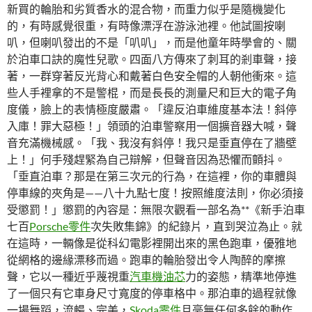
新買的輪胎和劣質香水的混合物，而重力似乎是隨機變化
的，有時感覺很重，有時像漂浮在游泳池裡。他試圖按喇
叭，但喇叭發出的不是「叭叭」，而是他童年時學會的、關
於泊車口訣的魔性兒歌。四面八方傳來了刺耳的剎車聲，接
著，一群穿著反光背心和戴著白色安全帽的人朝他衝來。這
些人手裡拿的不是警棍，而是長長的測量尺和巨大的電子角
度儀，臉上的表情極度嚴肅。「違反泊車維度基本法！斜停
入庫！罪大惡極！」領頭的泊車警察用一個擴音器大喊，聲
音充滿機械感。「我、我沒有斜停！我只是垂直停在了牆壁
上！」何手殘趕緊為自己辯解，但聲音因為恐懼而顫抖。
「垂直泊車？那是在第三次元的行為，在這裡，你的車體與
停車線的夾角是——八十九點七度！按照維度法則，你必須接
受懲罰！」懲罰的內容是：無限次觀看一部名為**《新手泊車
七百
Porsche零件
次失敗集錦》的紀錄片，直到哭泣為止。就
在這時，一輛像是從科幻電影裡開出來的黑色跑車，優雅地
從網格的邊緣漂移而過。跑車的輪胎發出令人陶醉的摩擦
聲，它以一種近乎蔑視重
汽車機油芯
力的姿態，精準地停進
了一個只有它車身尺寸寬度的停車格中。那泊車的過程就像
一場舞蹈，流暢、完美，
Skoda零件
且毫無任何多餘的動作