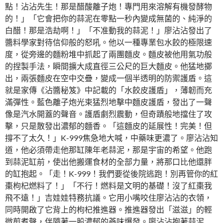
點！沾沾先生！那是醋酸離子炮！專門用來溶解有機發酵物
的！」「它會把你的蒜泥在零點一秒內變成無菌的、純淨的
白醋！那是浩劫啊！」「不准動我的蒜泥！」廖沾沾發出了
醬料學家對待信仰般的怒吼。他以一種專業包水餃的極限速
度，從旁邊的麵粉堆中抓起了兩團麵皮。麵皮被他用氣功般
的捏製手法，瞬間擴大成直徑三公尺的巨大麵皮。他猛地擲
出，兩張麵皮在空中交疊，變成一個半透明的防禦護盾。這
就是家傳《沾醬秘笈》中記載的「水餃皮護盾」，薄韌而充
滿彈性。藍色離子炮光束猛烈地擊中麵皮護盾，發出了一聲
像是汽水開蓋的聲音。護盾劇烈震動，但奇蹟般地擋住了攻
擊，只是散發出濃郁的麵香。「這麵皮的延展性！完美！但
撐不了太久！」K-999焦急地大喊，中藥味更濃了。廖沾沾知
道，他必須帶走他那缸陳年老蒜泥，那是宇宙的希望。他跑
到蒜泥缸前，使出他搬運食材的全部力量，將那口比他還胖
的缸抱起。「走！K-999！我們要從後院逃跑！別再管你的紅
棗枸杞燃料了！」「不行！燃料是文明的基礎！沒了紅棗我
飛不遠！」吉娃娃特務抗議。它用小嘴咬住廖沾沾的衣領，
同時開啟了它背上的枸杞推進器。推進器發出「滋滋」的輕
微煎煮聲，伴隨著一股濃郁的蔘味爆發。廖沾沾抱著蒜泥