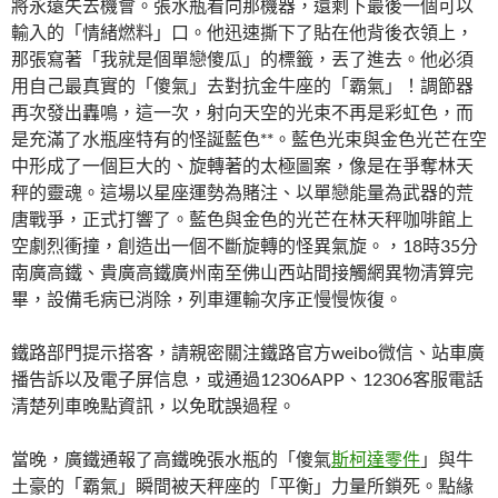
將永遠失去機會。張水瓶看向那機器，還剩下最後一個可以
輸入的「情緒燃料」口。他迅速撕下了貼在他背後衣領上，
那張寫著「我就是個單戀傻瓜」的標籤，丟了進去。他必須
用自己最真實的「傻氣」去對抗金牛座的「霸氣」！調節器
再次發出轟鳴，這一次，射向天空的光束不再是彩虹色，而
是充滿了水瓶座特有的怪誕藍色**。藍色光束與金色光芒在空
中形成了一個巨大的、旋轉著的太極圖案，像是在爭奪林天
秤的靈魂。這場以星座運勢為賭注、以單戀能量為武器的荒
唐戰爭，正式打響了。藍色與金色的光芒在林天秤咖啡館上
空劇烈衝撞，創造出一個不斷旋轉的怪異氣旋。，18時35分
南廣高鐵、貴廣高鐵廣州南至佛山西站間接觸網異物清算完
畢，設備毛病已消除，列車運輸次序正慢慢恢復。
鐵路部門提示搭客，請親密關注鐵路官方weibo微信、站車廣
播告訴以及電子屏信息，或通過12306APP、12306客服電話
清楚列車晚點資訊，以免耽誤過程。
當晚，廣鐵通報了高鐵晚張水瓶的「傻氣
斯柯達零件
」與牛
土豪的「霸氣」瞬間被天秤座的「平衡」力量所鎖死。點緣