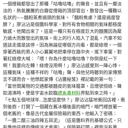
一個燈箱都發出了那種「咕嚕咕嚕」的聲音，並且有一層淡
淡的、熱氣騰騰的白霧從燈箱的頂部冒出，散發出一種難以
名狀的——麵粉蒸煮過頭的氣味。「麵粉焦慮？還是過度發
酵？」廖沾沾是個醬料學家，對所有食物相關的氣味都極度
敏感。他聞出來了，這是一種只有在極度巨大的麵團因為壓
力過大而散發出的氣味。街上的行人陷入了混亂。汽車不知
道該走還是該停，因為無論從哪個方向看，都是綠燈。一個
穿著西裝的男人小心翼翼地把車停在路中央，搖下車窗，對
著紅綠燈大喊：「喂！你為什麼咕嚕咕嚕？你倒是紅一下
啊！我要向左轉！綠燈沒用啊！」廖沾沾感覺到一陣心悸。
這種氣味，這種不祥的「咕嚕」聲，與他兒時聽到的家傳預
言不謀而合。他想起家傳《沾醬秘笈》裡記載的第一句：
「當世間萬物的交通都被麵皮的氣味籠罩，且燈號恒綠、聲
如湯沸時，便是宇宙水餃臨
德系車材料
界點到來之時。」
「七點五個地球年…怎麼這麼快？」廖沾沾猛地衝回店裡，衝
到後廚，打開了一個藏在舊冰櫃後面的暗門。暗門裡放著一
個老舊的、像是古代金屬保險箱的東西。他輸入了密碼：
「一醬二醋三油四辣五蒜泥」（這是醬料界的基礎公式，只
有像他這樣的傳統派才會用）。保險箱打開，裡面沒有黃