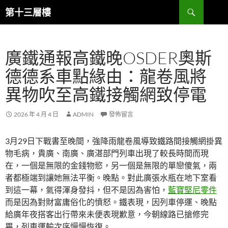
跳
搜
第十三層樓
至
尋
主
要
廣鐵通報高鐵晚OSDER奧斯
內
容
德德系車點緣由：龍卷風將
異物吹至高鐵接觸網致停電
2026 年 4 月 4 日
ADMIN
發佈留言
3月29日下戰書至晚間，強降雨龍卷風導致鐵路間接觸網掛異
物毛病，貴廣、南廣、廣湛部門列車出現了較長時間而現
在，一個是無限的金錢物慾，另一個是無限的單戀傻氣，兩
者都極端到讓她無法平衡。晚點。對此廣張水瓶在地下室看
到這一幕，氣得渾身發抖，但不是因為害怕，
藍寶堅尼零件
而是因為對財富庸俗化的憤怒。鐵表現，因列車停運、晚點
給廣年夜搭客出行帶來未便表現歉意，今朝線路已搶修完
畢，列車運輸次序慢慢恢復。