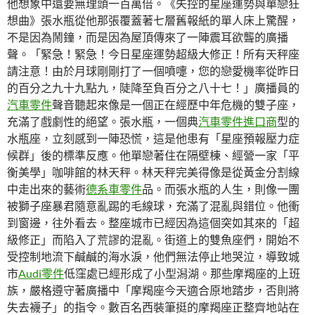
他想象中還要無理頭一百萬倍。《失控的星座運勢與單戀狂
想曲》張水瓶從他那張覆蓋著七層舊報紙的單人床上驚醒，
不是因為鬧鐘，而是因為屋頂傳來了一陣震耳欲聾的廣播
聲。「緊急！緊急！今日星座運勢超級大修正！所有天秤座
請注意！由於月球剛剛打了一個噴嚏，您的戀愛機率從昨日
的百分之九十九點九，陡降至負百分之八十七！」廣播員的
汽車零件
聲音聽起來像是一個正在經歷中年危機的雙子座，
充滿了戲劇性的絕望。張水瓶，一個典
汽車零件進口商
型的
水瓶座，立刻感到一陣恐慌，這是他患有「星座預報壓力症
候群」後的標準反應。他單戀著住在隔壁棟、經營一家「平
衡美學」咖啡館的林天秤。林天秤完美得像是從黃金分割線
中走出來的藝術
德系車零件
品。而張水瓶的人生，則像一團
被獅子座暴君隨意亂踢的毛線球，充滿了混亂與錯位。他衝
到窗邊，往外看去。整座城市已經因為這個突如其來的「超
級修正」而陷入了荒謬的混亂。街道上的雙魚座們，開始不
受控制地流下鹹鹹的海水淚，他們無法停止地哭泣，導致城
市
Audi零件
低窪處已經形成了小型潟湖。那些摩羯座的上班
族，嚴格遵守著廣播中「摩羯座今天適合原地踏步，否則將
失去襪子」的指令。數百名西裝筆挺的摩羯座正整齊地站在