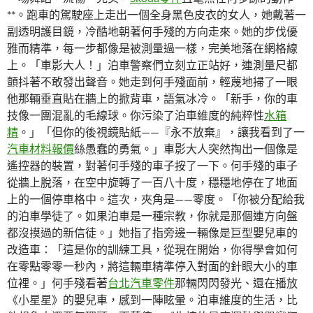
**。跑車的駕駛座上走出一個全身黑色皮衣的女人，她戴著一
副透明護目鏡，冷酷地朝著何手殘的方向走來。她的步伐優
雅而精準，每一步都像是被測量過一樣，完美地落在網格線
上。「車影大人！」泊車警察們立刻立正站好，連測量尺都
顫抖著不敢發出聲音。她走到何手殘面前，輕蔑地掃了一眼
他那輛垂直貼在牆上的掀背車，語氣冰冷。「新手，你的車
技像一團混亂的毛線球。你污染了泊車維度的純粹性
水箱
精
。」「但你的後視鏡貼紙——『永不放棄』，讓我看到了一
汽車材料報價
絲愚蠢的勇氣。」車影大人突然掏出一個像是
遙控器的裝置，對著何手殘的車子按了一下。何手殘的車子
從牆上脫落，在空中旋轉了一百八十度，穩穩地停在了地面
上的一個停車格中。這次，夾角是——零度。「你被分配給我
的泊車學徒了。如果泊車是一種宗教，你就是那個連方向盤
都沒摸過的新信徒。」她指了指旁邊一輛像是巨型嬰兒車的
改造車：「這是你的訓練工具，從現在開始，你得學會如何
在零點零零一秒內，將這輛車精準停入對面的針眼大小的車
位裡。」何手殘看著
台北汽車零件
那輛閃閃發光、還在播放
《小星星》的嬰兒車，感到一陣眩暈。泊車維度的生活，比