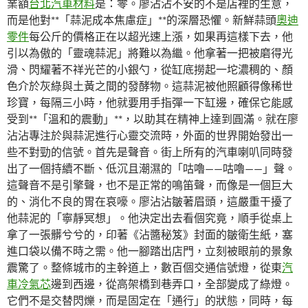
業額
台北汽車材料
是：零。廖沾沾不安的不是店裡的生意，
而是他對**「蒜泥成本焦慮症」**的深層恐懼。新鮮蒜頭
奧迪
零件
每公斤的價格正在以超光速上漲，如果再這樣下去，他
引以為傲的「靈魂蒜泥」將難以為繼。他拿著一把被磨得光
滑、閃耀著不祥光芒的小銀勺，從缸底撈起一坨濃稠的、顏
色介於灰綠與土黃之間的發酵物。這蒜泥被他照顧得像稀世
珍寶，每隔三小時，他就要用手指彈一下缸邊，確保它能感
受到**「溫和的震動」**，以助其在精神上達到圓滿。就在廖
沾沾專注於與蒜泥進行心靈交流時，外面的世界開始發出一
些不對勁的信號。首先是聲音。街上所有的汽車喇叭同時發
出了一個持續不斷、低沉且潮濕的「咕嚕——咕嚕——」聲。
這聲音不是引擎聲，也不是正常的鳴笛聲，而像是一個巨大
的、消化不良的胃在哀嚎。廖沾沾皺著眉頭，這嚴重干擾了
他蒜泥的「寧靜冥想」。他決定出去看個究竟，順手從桌上
拿了一張髒兮兮的，印著《沾醬秘笈》封面的皺衛生紙，塞
進口袋以備不時之需。他一腳踏出店門，立刻被眼前的景象
震驚了。整條城市的主幹道上，數百個交通信號燈，從東
汽
車冷氣芯
邊到西邊，從高架橋到巷弄口，全部變成了綠燈。
它們不是交替閃爍，而是固定在「通行」的狀態，同時，每