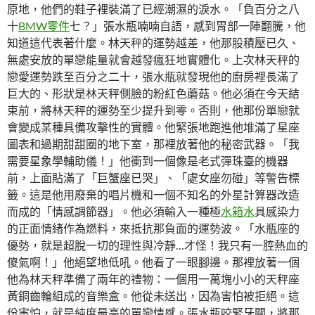
原地，他們的鞋子裡裝滿了已經潮濕的淚水。「負百分之八
十
BMW零件
七？」張水瓶喃喃自語，感到胃部一陣翻騰，他
知道這代表著什麼。林天秤的運勢越差，他那股積壓已久、
無處安放的單戀能量就會越發瘋狂地實體化。上次林天秤的
戀愛運勢跌至百分之二十，張水瓶就發現他的廚房裡長滿了
巨大的、形狀是林天秤側臉的粉紅色蘑菇。他必須在今天結
束前，將林天秤的運勢至少提升到零。否則，他那份單戀就
會變成某種具備攻擊性的實體。他緊張地跑進他堆滿了星座
圖表和過期甜甜圈的地下室，那裡放著他的秘密武器。「我
需要星象學輔助儀！」他衝到一個像是老式彈珠臺的機器
前，上面貼滿了「巨蟹座已哭」、「處女座勿碰」等警告標
籤。這是他用廢棄的唱片機和一個不知名的外星計算器改造
而成的「情感調節器」。他必須輸入一種極
水箱水
具感染力
的正面情緒作為燃料，來抵抗那負面的運勢波。「水瓶座的
優勢，就是超脫一切的理性與冷靜…才怪！我只有一腔熱血的
傻氣啊！」他絕望地低吼。他看了一眼腳邊。那裡放著一個
他為林天秤準備了兩年的禮物：一個用一萬塊小小的天秤座
黃銅齒輪組成的音樂盒。他從未送出，因為害怕被拒絕。這
份害怕，就是純度最高的單戀情感。張水瓶咬緊牙關，將那