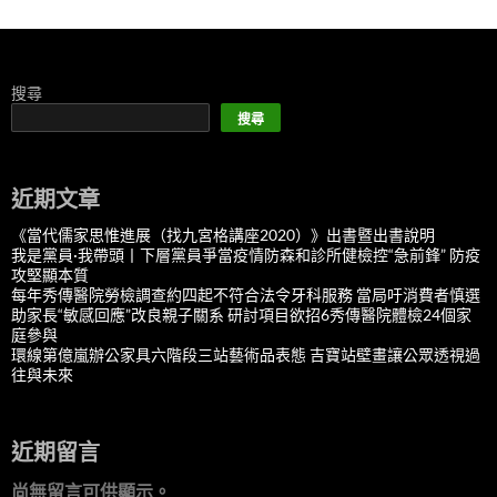
搜尋
搜尋
近期文章
《當代儒家思惟進展（找九宮格講座2020）》出書暨出書說明
我是黨員·我帶頭丨下層黨員爭當疫情防森和診所健檢控“急前鋒” 防疫
攻堅顯本質
每年秀傳醫院勞檢調查約四起不符合法令牙科服務 當局吁消費者慎選
助家長“敏感回應”改良親子關系 研討項目欲招6秀傳醫院體檢24個家
庭參與
環線第億嵐辦公家具六階段三站藝術品表態 吉寶站壁畫讓公眾透視過
往與未來
近期留言
尚無留言可供顯示。