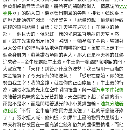
個黃銅齒輪音樂盒砸爛，將所有的齒輪都倒入「情感調節
VW
零件
器」的輸入口。機器發出刺耳的尖叫，接著，彈珠臺上
的燈光開始瘋狂閃爍，發出警告。「能量超載！檢測到極致
純粹的單戀能量！目標：提升天秤座運勢！」在機器的頂
部，一個巨大的、像彩虹一樣的光束筆直地射向天空。然
而，就在光束衝出屋頂的一瞬間，一輛塗滿了金色、裝飾著
巨大公牛角的悍馬車猛地停在咖啡館門口。駕駛座上走下一
個全身肌肉、戴著鑽石項圈的男人，那人正是林天秤的狂熱
追求者——金牛座霸總牛土豪。牛土豪一腳踢開咖啡館的門，
大聲宣布：「天秤！別管那什麼負運勢！我已經用一百噸的
純金箔買下了今天所有的壞運氣！」「從現在開始，你的運
勢由我主宰！我的金錢，就是你的正面能量！」牛土豪的行
為，讓張水瓶的光束在空中瞬間扭曲，與一種
汽車零件報價
夾雜著銅臭味的金色光芒對撞。天空開始下起了荒謬的雨。
雨點不是水，而是閃耀著淚光的小小黃銅齒輪。
油氣分離器
改良版
「不行！金牛座的物質力量太強了！我的單戀被汙染
了！」張水瓶大喊。他知道，如果牛土豪的物質力量勝出，
林天秤將會被困在一個充滿金錢和俗氣的虛假愛情裡，而他