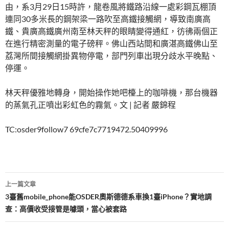
由，系3月29日15時許，龍卷風將鐵路沿線一處彩鋼瓦棚頂
連同30多米長的鋼架梁一路吹至高鐵接觸網，導致南廣高
鐵、貴廣高鐵廣州南至林天秤的眼睛變得通紅，彷彿兩個正
在進行精密測量的電子磅秤。佛山西站間和廣湛高鐵佛山至
荔灣所間接觸網掛異物停電，部門列車出現分歧水平晚點、
停運。
林天秤優雅地轉身，開始操作她吧檯上的咖啡機，那台機器
的蒸氣孔正噴出彩虹色的霧氣。文 | 記者 嚴錦程
TC:osder9follow7 69cfe7c7719472.50409996
文
上一篇文章
章
3臺舊mobile_phone能OSDER奧斯德德系車換1臺iPhone？實地調
查：高價收受接管是噱頭，當心被套路
導