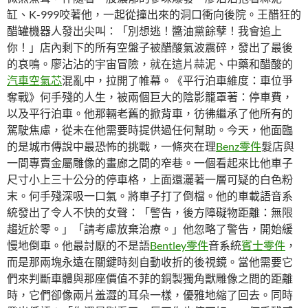
缸、K-999咬著他，一起從撞出來的洞口衝向後院。王醋狂的
醋罐機器人發出尖叫：「別想逃！醬油黨餘孽！我會追上
你！」店內剩下的所有空盤子被醋酸氣波震碎，發出了最後
的哀鳴。廖沾沾的宇宙冒險，就在這片蒜泥、中藥和醋酸的
汽車空氣芯
混亂中，拉開了帷幕。《平行泊車維度：車位爭
奪戰》何手殘的人生，被兩個巨大的陰影籠罩著：停車費，
以及平行泊車。他那輛老舊的掀背車，彷彿繼承了他所有的
駕駛焦慮，從未在他需要時提供過任何幫助。今天，他面臨
的是城市傳說中最恐怖的挑戰，一條夾在理
Benz零件
髮店與
一間專賣金屬雕像的畫廊之間的窄巷。一個看起來比他車子
尺寸小上三十公分的停車格，上面還灑著一層可疑的白色粉
末。何手殘深吸一口氣。將車子打了倒檔。他的車載語音系
統發出了令人不快的女聲：「警告，後方障礙物距離：無限
趨近於零。」「請考慮放棄治療。」他忽略了警告，開始緩
慢地倒車。他最討厭的不是語
Bentley零件
音系統
賓士零件
，
而是那兩塊永遠在關鍵時刻自動收折的後視鏡。當他需要它
們來判斷車體與那座價值不菲的銅製獨角獸雕像之間的距離
時，它們卻像兩片羞澀的耳朵一樣，優雅地縮了回去。同時