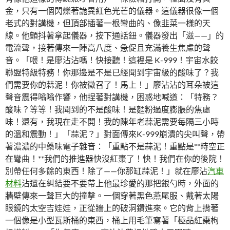
金，只有一個閃爍著詭異紅色光芒的儀器。這儀器很像一個
老式的對講機，但頂部插著一根彎曲的、像韭菜一樣的天
線。他顫抖著拿起儀器，按下通話鈕。儀器發出「滋——」的
電流聲，接著傳來一陣高八度、急促且充滿養生焦慮的聲
音。「喂！是廖沾沾嗎！快接聽！這裡是 K-999！宇宙水餃
聯盟特級特務！你那邊是不是已經聞到宇宙級的酸味了？我
們需要你的蒜泥！你被徵召了！馬上！」廖沾沾的耳朵被這
聲音震得嗡嗡作響，他捏著對講機，困惑地喊道：「特務？
酸味？等等！我聞到的不是酸味！是麵粉過度膨脹的焦慮
味！還有，我現在走不開！我的陳年老蒜泥需要每隔三小時
的溫和震動！」「蒜泥？」對面傳來K-999崩潰的尖叫聲，帶
著濃濃的中藥味電子雜音：「重點不是蒜泥！重點是**時空正
在彎曲！**我們的推進器快沒紅棗了！快！我們在你的後院！
別帶任何多餘的東西！除了——你那缸蒜泥！」就在廖沾
汽車
材料
沾還在糾結要不要帶上他最珍愛的那把銀勺時，外面的
牆壁傳來一聲巨大的撞擊。一個穿著黑色燕尾服、戴著太陽
眼鏡的太空吉娃娃，正從牆上的破洞鑽進來。它的背上揹著
一個像是小型瓦斯桶的東西，桶上用毛筆寫著「極品紅棗枸