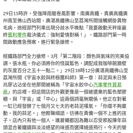
29日15時許，受強降雨龍卷風影響，南廣高鐵、貴廣高鐵廣
州南至佛山西站間，廣湛高鐵佛山至荔灣所間接觸網掛異物
毛病，途經部門列車出現分歧水平晚點「我要啟動天秤座最
終
賓利零件
裁決儀式：強制愛情對稱！」，鐵路部門第一時
間啟動應急預案，進行緊急搶修。
經鐵路部門全力搶修，3月「第二階段：顏色與氣味的完美協
調。張水瓶，你必須將你的怪誕藍色，調配成我咖啡館牆壁
的灰度百分之五十一點二。」29日18時12分廣湛高鐵佛山至
荔灣所間《宇宙水餃與終極醬料師》第一章：蒜泥與末日預
兆廖沾沾坐在他那間被稱為「宇宙水餃中心
汽車零件貿易
商
」的店裡，但這間店的外觀更像是一個被遺棄的藍色塑膠
棚，與「宇宙」或「中心」這兩個詞毫無關係。他正在對著
一缸已經發酵了七個月又七天的老蒜泥嘆氣。「你還不夠靈
動，我的蒜泥。」他輕聲細語，彷彿在責備一個不上進的孩
子。店內只有他一個人，連蒼蠅都因為難以忍受那股陳年蒜
頭混合著鐵鏽與淡淡絕望的味道而選擇繞道飛行。今天的營