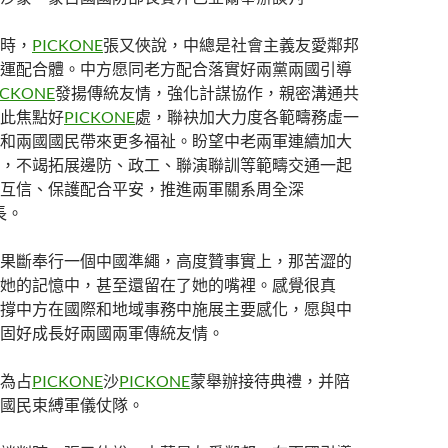
時，
PICKONE
張又俠說，中總是社會主義友愛鄰邦
運配合體。中方愿同老方配合落實好兩黨兩國引導
ICKONE
發揚傳統友情，強化計謀協作，親密溝通共
此焦點好
PICKONE
處，聯袂加大力度各範疇務虛一
和兩國國民帶來更多福祉。盼望中老兩軍連續加大
，不竭拓展邊防、政工、聯演聯訓等範疇交通一起
互信、保護配合平安，推進兩軍關系周全深
長。
果斷奉行一個中國準繩，高度贊事實上，那苦澀的
她的記憶中，甚至還留在了她的嘴裡。感覺很真
撐中方在國際和地域事務中施展主要感化，愿與中
固好成長好兩國兩軍傳統友情。
為占
PICKONE
沙
PICKONE
蒙舉辦接待典禮，并陪
國民束縛軍儀仗隊。