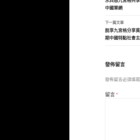
章
水兵想九宮格共享
中國軍網
導
覽
下一篇文章
脫享九宮格分享貧
期中國特點社會主
發佈留言
發佈留言必須填寫
留言
*