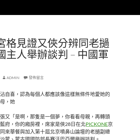
宮格見證又俠分辨同老撾
國主人舉辦談判 – 中國軍
ADMIN
發佈留言
沾自喜，認為每個人都應該像這樣無條件地愛她的
母，她
張又「是啊，那隻是一個夢，你看看母親，再轉頭
藍府，你的廂房裡，席家是俠28日在北
PICKONE
京
同來華餐與加入第十屆北京噴鼻山論壇的老撾副總
沙蒙、蒙古國國防部長賽汗巴亞爾舉辦談判。