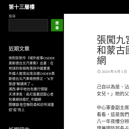
搜
第十三層樓
尋
跳
搜尋
至
搜
尋
主
張闖九
要
內
和蒙古
近期文章
容
網
徐則臣新作《域外故事OSDER
奧斯德台北汽車集》出書：在
地球的各個角落與中國重逢
2024 年 8 月 1 日
外國人進境出境治理OSDER奧
斯德台北汽車條例修正，“K字
簽證”解讀來了→
己自以為是、沾
湘西·夢中地台包養行情獄
女兒。」她的父
天津津南：高尺度農田甜心查
包養網扶植忙_中國網
閻樓鎮 陸空聯防森和診所減重
中心軍委副主席
迎“疫”而上
看看，這是我們
八一年夜樓分辨
理兼國防部長占