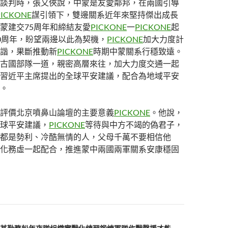
談判時，張又俠說，中蒙是友愛鄰邦，在兩國引導
PICKONE
謀引領下，雙邊關系近年來堅持傑出成長
蒙建交75周年和締結友愛
PICKONE
一
PICKONE
起
0周年，盼望兩邊以此為契機，
PICKONE
加大力度計
諧，果斷推動新
PICKONE
時期中蒙關系行穩致遠。
古國部隊一道，親密高層來往，加大力度交通一起
習近平主席提出的全球平安建議，配合為地域平安
。
評價北京噴鼻山論壇的主要意義
PICKONE
。他說，
球平安建議，
PICKONE
等待與中方不竭的偽君子，
都是勢利、冷酷無情的人，父母千萬不要相信他
化務虛一起配合，推進蒙中兩國兩軍關系安康穩固