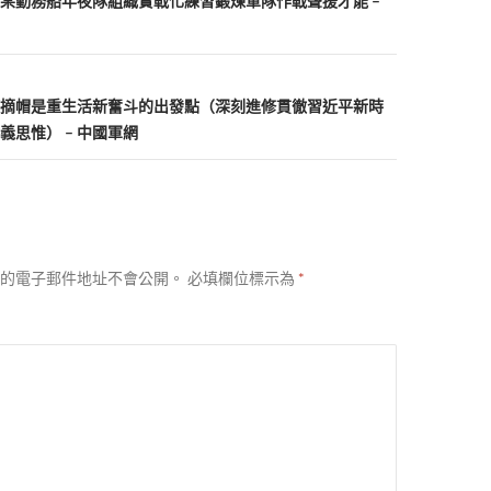
某勤務船年夜隊組織實戰化練習鍛煉軍隊作戰聲援才能 –
摘帽是重生活新奮斗的出發點（深刻進修貫徹習近平新時
義思惟） – 中國軍網
的電子郵件地址不會公開。
必填欄位標示為
*