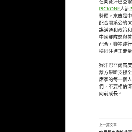
在同賽汗巴亞爾
PICKONE
人計
勢頭。來歲是中
配合關系公約3
謀溝通和政策和
中國部隊愿與蒙
配合，聯袂踐行
穩固注進正能量
賽汗巴亞爾高度
蒙方果斷支撐全
席家的每一個人
們，不要相信深
向前成長。
文
上一篇文章