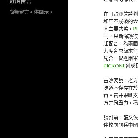
近期留言
尚無留言可供顯示。
在同占沙蒙談判
和牢不成破的命
人主要共鳴，
P
同，果斷保護彼
起配合，為兩國
力度各層級來往
配合，促進兩軍
PICKONE
刻成
占沙蒙說，老方
味道不僅存在於
實。賞并果斷支
方并肩盡力，穩
談判前，張又俠
伴校閱閱兵中國