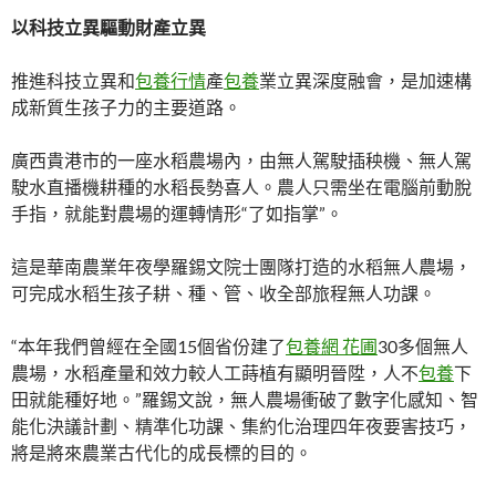
以科技立異驅動財產立異
推進科技立異和
包養行情
產
包養
業立異深度融會，是加速構
成新質生孩子力的主要道路。
廣西貴港市的一座水稻農場內，由無人駕駛插秧機、無人駕
駛水直播機耕種的水稻長勢喜人。農人只需坐在電腦前動脫
手指，就能對農場的運轉情形“了如指掌”。
這是華南農業年夜學羅錫文院士團隊打造的水稻無人農場，
可完成水稻生孩子耕、種、管、收全部旅程無人功課。
“本年我們曾經在全國15個省份建了
包養網 花圃
30多個無人
農場，水稻產量和效力較人工蒔植有顯明晉陞，人不
包養
下
田就能種好地。”羅錫文說，無人農場衝破了數字化感知、智
能化決議計劃、精準化功課、集約化治理四年夜要害技巧，
將是將來農業古代化的成長標的目的。