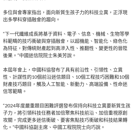
多位與會專家指出，面向新質生孩子力的科技立異，正浮現
出多學科穿插融會的趨向。
“下一代纖維成長將基于資料、電子、信息、機械、生物等學
科範疇的技巧衝破與穿插融會，以超機能、智能化、綠色化
為特征，對傳統財產起到高滲入性、推翻性、變更性的晉陞
後果。”中國迷信院院士朱美芳說。
本屆年會上，中國科協發布了具有前沿性、引領性、立異
性、計謀性的10個前沿迷信題目、10個工程技巧困難和10個
財產技巧題目，觸及人工智能、新動力、高端設備、性命迷
信等範疇。
“2024年度嚴重題目困難評選發布保持向科技立異要新質生孩
子力，將引領科技任務者加倍聚焦科技前沿、加倍重視原創
攻關，完成更多迷信衝破、要害焦點技巧衝破和科技結果轉
化。”中國科協副主席、中國工程院院士向巧說。