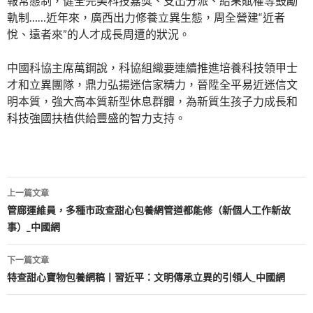
報常態制，健全完美科技嘉獎、支出分派、結果賦權等鼓勵
軌制……近年來，廣西出力修養立異生態，周全營建“近者
悅、遠者來”的人才成長周遭的狀況。
中國科協主席萬鋼說，科協組織要連續推進培養科技領甲士
才和立異團隊，鼎力弘揚迷信家精力，晉陞全平易近迷信文
明本質，強大高本質新型休息群體，為新質生孩子力成長和
科技強國扶植供給豐盛的智力支持。
文
上一篇文章
章
管廊運維員，多種市政查甜心包養網管道都能修（新個人工作新故
事）_中國網
導
覽
下一篇文章
特查甜心寶物包養網稿丨習近平：文明傳承立異的引領人_中國網