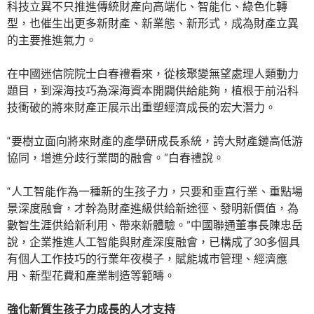
科技立異不只推進傳統財產向高端化、智能化、綠色化轉
型，也催生出更多新財產、新業態、新形式，成為財產立異
的主要推進氣力。
在中國迷信院院士白春禮看來，從核聚變無望處理人類動力
題目，到深海技巧為深海資本開闢供給能夠，植根于前沿科
技衝破的將來財產正展示出重塑經濟成長的宏大潛力。
“要樹立面向將來財產的產學研成長系統，誇大財產鏈高低游
協同，增進分歧行業間的融會。”白春禮說。
“人工智能作為一種新的生孩子力，只要和垂直行業、重點場
景深度融會，才幹為財產進級供給新途徑、發明新價值，為
數智生涯供給新利用、帶來新體驗。”中國聯通董事長陳忠岳
說，企業推進人工智能與財產深度融會，已構成了30多個具
有個人工作技巧的行業年夜模子，賦能城市管理、經濟應
用、新型花費和產業制造等範疇。
強化新質生孩子力成長的人才支持