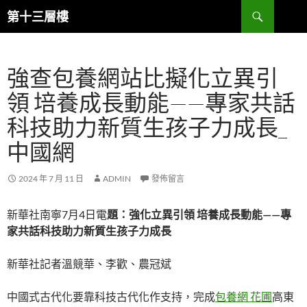
跳
搜
第十三層樓
至
尋
主
要
強查包養網站比擬化立異引
內
容
領 培養成長動能——專家共話
科技助力新質生孩子力成長_
中國網
2024 年 7 月 11 日
ADMIN
發佈留言
新華社南寧7月4日電
題：強化立異引領 培養成長動能——專
家共話科技助力新質生孩子力成長
新華社記者溫競華、李歡、農冠斌
中國式古代化要靠科技古代化作支持，完成
包養網 花圃
高東