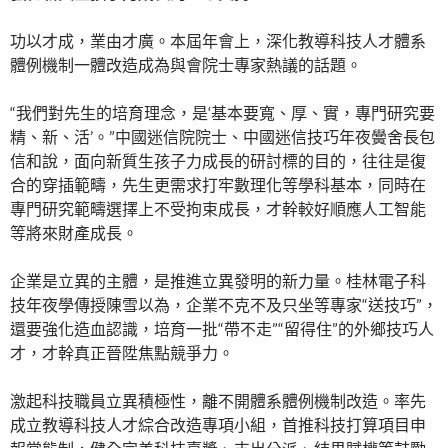
功以才成，業由才廣。本屆年會上，深化教導科技人才體系
體例機制一體改造成為與會院士專家熱議的話題。
“我們對先生的培育理念，是‘基本要寬、厚、實，專門研究要
精、新、活’。”中國迷信院院士、中國迷信技巧年夜黌舍長包
信和說，面向新質生孩子力成長的研討標的目的，往往是復
合的穿插範疇，先生更需求打牢數理化等學科基本，同時在
專門研究範疇選擇上不受拘束成長，才幹較好順應人工智能
等將來財產成長。
企業是立異的主體，是推進立異發明的新力量。桂林電子科
技年夜學傳授陳雪以為，企業不克不及只坐等專家“送技巧”，
還要強化造血認識，培育一批“帶不走”“留得住”的外鄉技巧人
才，才幹真正晉陞焦點競爭力。
激起科技職員立異積極性，離不開體系體例機制改造。率先
成立教導科技人才綜合改造專項小組，首推科技打算項目申