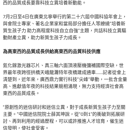
西的品質成長要靠科技立異培養新動能。
7月2日至4日在廣東北寧舉行的第二十六屆中國科協年會上，
與會院士專家、著名企業家和當局部分擔任人等繚繞“培養新
質生孩子力 助力高程度科技自立自強”主題，共話科技立異驅
動財產立異，助力新質生孩子力成長。
為高東西的品質成長供給高東西的品質科技供應
氮化鎵激光器芯片、真三軸六面頂液壓機彌補國際空缺，世
界最年夜跨徑拱橋天峨龍灘特年夜橋建成通車……記者從會上
清楚到，近年來，廣西鼎力實行科技“尖峰”舉動，一批含金量
高、進獻值年夜的科技結果競相涌現，無力支持經濟社會高
東西的品質成長。
“原創性的迷信研討和迷信立異，對于成長新質生孩子力至關
主要。”中國迷信院院士薛其坤說，從“0到1”的衝破到拓展研
討、再到利用的經過歷程，可以或許推進人才培育，催生迷
信發明，使社會受害。