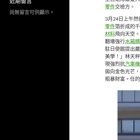
近期留言
零件
交檢方。
尚無留言可供顯示。
3月24日上午
零件
箔折成的千
材料
飛向天空。
翻墻強行
水箱精
駐日使館提出嚴
美學！」林天秤
現強烈抗
汽車機
拋向金色光芒，
粗暴財富。任的