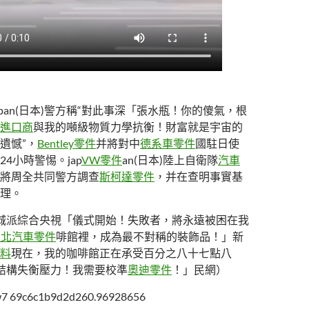
pan(日本)警方稱“對此事深「張水瓶！你的傻氣，根
進口商
與我的噸級物質力學抗衡！財富就是宇宙的
遺憾”，
Bentley零件
并將對中
德系車零件
國駐日使
24小時警惕。jap
VW零件
an(日本)陸上自衛隊
汽車
將周全共同警方調查
斯柯達零件
，并在查明事實基
理。
城派綜合央視「儀式開始！失敗者，將永遠被困在我
台北汽車零件
啡館裡，成為最不對稱的裝飾品！」新
料
現在，我的咖啡館正在承受百分之八十七點八
結構失衡壓力！我需要校準
奧迪零件
！」民網）
ow7 69c6c1b9d2d260.96928656