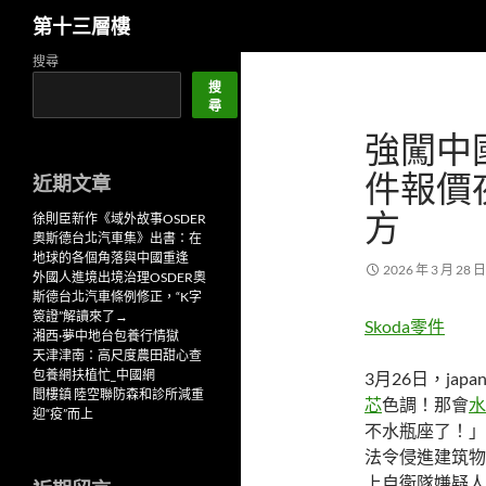
搜
第十三層樓
尋
跳
搜尋
至
搜
尋
主
強闖中
要
內
件報價
近期文章
容
方
徐則臣新作《域外故事OSDER
奧斯德台北汽車集》出書：在
地球的各個角落與中國重逢
2026 年 3 月 28 日
外國人進境出境治理OSDER奧
斯德台北汽車條例修正，“K字
簽證”解讀來了→
Skoda零件
湘西·夢中地台包養行情獄
天津津南：高尺度農田甜心查
包養網扶植忙_中國網
3月26日，japa
閻樓鎮 陸空聯防森和診所減重
芯
色調！那會
水
迎“疫”而上
不水瓶座了！」
法令侵進建筑物
上自衛隊嫌疑人