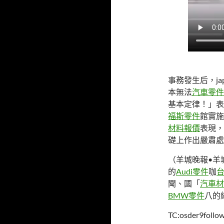
事務發生后，ja
本無法
汽車零件
基本定律！」表
福斯零件
館實施
材料報價
表現，
礎上作出嚴肅處
（羊城晚報•羊
的
Audi零件
咖
聞、國「
汽車材
BMW零件
八的
TC:osder9foll