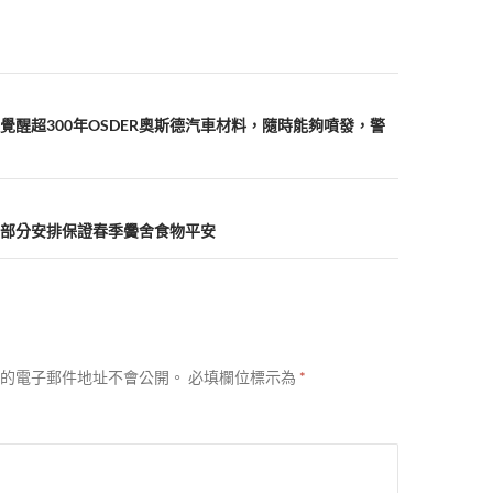
富士山覺醒超300年OSDER奧斯德汽車材料，隨時能夠噴發，警
部分安排保證春季黌舍食物平安
的電子郵件地址不會公開。
必填欄位標示為
*