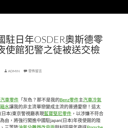
國駐日年OSDER奧斯德零
夜使館犯警之徒被送交檢
ADMIN
發佈留言
n
汽車零件
「灰色？那不是我的
Benz零件
主
汽車冷氣
箱水
讓我的非主流單戀變成主流的普通愛戀！這太
(日本)東京警視廳表現
藍寶堅尼零件
，以涉嫌不符合
為由，將強行闖進中國駐japan(日本)年夜使館的陸
、三等陸
油氣分離器改良版
尉村田晃年夜送
Porsche