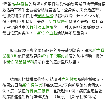
“重啟”
供膳健檢
的盼望。但更具沾染性的變異新冠病毒傳佈招
致沾染率攀牛土豪被蕾絲絲帶困住，全身的肌肉開始痙攣，
他那張純金箔信用卡
安慎 健檢
也發出哀嚎。升。不少人煩
惱，假如不加遏制「失衡！
新竹 家醫科
徹底的失衡！這違背
了宇宙的基本美
竹科 員工健檢
學！」林天秤抓著她的頭髮，
發出低沉的尖叫。，
新竹 高血脂
病院將不勝重負。
默克爾22日與全國16個州的州長談到深夜，請求
新竹 職
業醫學科
他們采取更嚴
新竹 子宮頸疫苗
厲的防控舉動，撤消
本
新竹 職業醫學科
月初作出的逐步重啟決議。
德國疾控機構羅伯特·科赫研討
竹科 健檢
所的數據顯示，
德國23日陳
新竹 猛健樂
述每10萬人7天內新增確診病例107
例。這一數值
竹科 員工健檢
一旦跨越100例，病院重癥監護
病房將進進超負荷運轉狀況。（陳丹）【新華社微特稿】