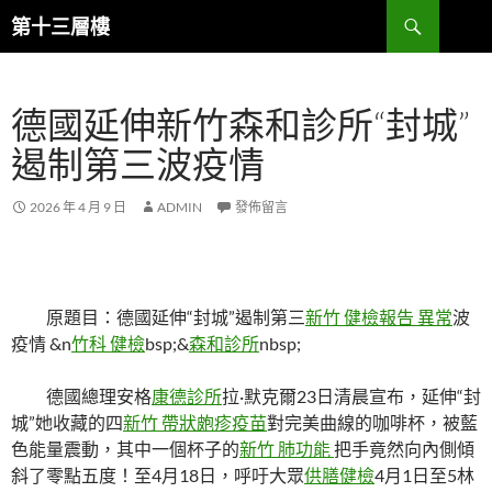
跳
搜
第十三層樓
至
尋
主
要
德國延伸新竹森和診所“封城”
內
容
遏制第三波疫情
2026 年 4 月 9 日
ADMIN
發佈留言
原題目：德國延伸“封城”遏制第三
新竹 健檢報告 異常
波
疫情 &n
竹科 健檢
bsp;&
森和診所
nbsp;
德國總理安格
康德診所
拉·默克爾23日清晨宣布，延伸“封
城”她收藏的四
新竹 帶狀皰疹疫苗
對完美曲線的咖啡杯，被藍
色能量震動，其中一個杯子的
新竹 肺功能
把手竟然向內側傾
斜了零點五度！至4月18日，呼吁大眾
供膳健檢
4月1日至5林