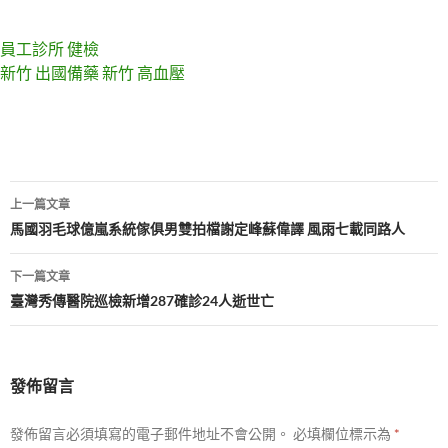
員工診所 健檢
新竹 出國備藥
新竹 高血壓
文
上一篇文章
章
馬國羽毛球億嵐系統傢俱男雙拍檔謝定峰蘇偉譯 風雨七載同路人
導
下一篇文章
覽
臺灣秀傳醫院巡檢新增287確診24人逝世亡
發佈留言
發佈留言必須填寫的電子郵件地址不會公開。
必填欄位標示為
*