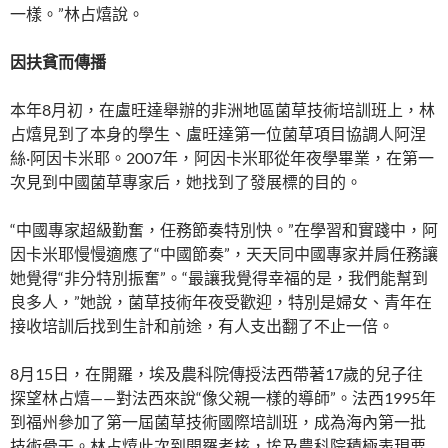
一樣。”林占熺說。
因扶貧而傳播
本年8月初，在盧旺達舉辦的非洲地區菌草技術培訓班上，林
占熺見到了本身的學生、盧旺達第一位菌草項目協調人阿涅
絲·阿因卡米耶。2007年，阿因卡米耶從年夜學畢業，在第一
次見到中國菌草專家后，她找到了發展標的目的。
“中國專家超級勤奮，任務節奏特別快。”在學習和實踐中，阿
因卡米耶慢慢適應了“中國節奏”，天天同中國專家并肩任務讓
她覺得“非分特別振奮”。“最讓我覺得幸福的是，我們能幫到
良多人，”她說，菌草技術年夜受歡迎，特別是婦女、青年在
接收培訓后找到生計和前途，有人支出翻了不止一倍。
8月15日，在開羅，埃及農科院傳授法西帶著17歲的兒子往
探望林占熺——對法西來說“像父親一樣的導師”。法西1995年
到福州參加了第一屆菌草技術國際培訓班，成為海內第一批
技術骨干。林占熺此次到開羅考核，埃及農科院積極表現要