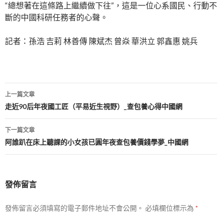
“總想著在這條路上繼續做下往”，這是一位心系國民、行動不
斷的中國科研任務者的心聲。
記者：孫浩 吉莉 林善傳 陳斌杰 曾焱 華洪立 郭鑫惠 姚兵
文
上一篇文章
章
走近90后年夜國工匠（平易近生視野）_查包養心得中國網
導
下一篇文章
覽
阿誰趴在床上聽課的小女孩已圓年夜查包養價錢學夢_中國網
發佈留言
發佈留言必須填寫的電子郵件地址不會公開。
必填欄位標示為
*