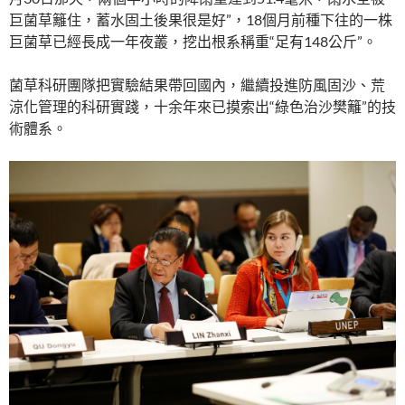
巨菌草籬住，蓄水固土後果很是好”，18個月前種下往的一株
巨菌草已經長成一年夜叢，挖出根系稱重“足有148公斤”。
菌草科研團隊把實驗結果帶回國內，繼續投進防風固沙、荒
涼化管理的科研實踐，十余年來已摸索出“綠色治沙樊籬”的技
術體系。