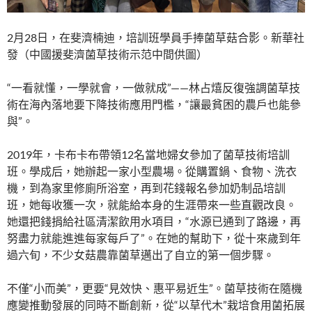
2月28日，在斐濟楠迪，培訓班學員手捧菌草菇合影。新華社
發（中國援斐濟菌草技術示范中間供圖）
“一看就懂，一學就會，一做就成”——林占熺反復強調菌草技
術在海內落地要下降技術應用門檻，“讓最貧困的農戶也能參
與”。
2019年，卡布卡布帶領12名當地婦女參加了菌草技術培訓
班。學成后，她辦起一家小型農場。從購置鍋、食物、洗衣
機，到為家里修廁所浴室，再到花錢報名參加奶制品培訓
班，她每收獲一次，就能給本身的生涯帶來一些直觀改良。
她還把錢捐給社區清潔飲用水項目，“水源已通到了路邊，再
努盡力就能進進每家每戶了”。在她的幫助下，從十來歲到年
過六旬，不少女菇農靠菌草邁出了自立的第一個步驟。
不僅“小而美”，更要“見效快、惠平易近生”。菌草技術在隨機
應變推動發展的同時不斷創新，從“以草代木”栽培食用菌拓展