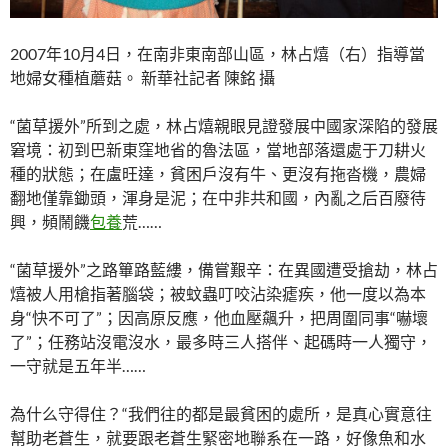
2007年10月4日，在南非東南部山區，林占熺（右）指導當
地婦女種植蘑菇。 新華社記者 陳銘 攝
“菌草援外”所到之處，林占熺親眼見證發展中國家深陷的發展
窘境：初到巴新東窪地省的魯法區，當地部落還處于刀耕火
種的狀態；在盧旺達，貧困戶沒有牛、更沒有拖沓機，農婦
翻地僅靠鋤頭，渾身是泥；在中非共和國，內亂之后百廢待
興，頻鬧饑
包養
荒……
“菌草援外”之路篳路藍縷，備嘗艱辛：在異國遭受搶劫，林占
熺被人用槍指著腦袋；被蚊蟲叮咬沾染瘧疾，他一度以為本
身“快不可了”；因高原反應，他血壓飆升，把周圍同事“嚇壞
了”；任務站沒電沒水，最多時三人搭伴、起碼時一人獨守，
一守就是五年半……
為什么守得住？“我們往的都是最貧困的處所，是真心實意往
幫助老蒼生，就要跟老蒼生緊密地聯系在一路，好像魚和水