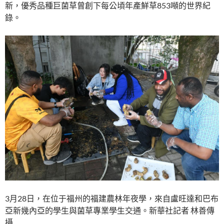
新，優秀品種巨菌草曾創下每公頃年產鮮草853噸的世界紀
錄。
3月28日，在位于福州的福建農林年夜學，來自盧旺達和巴布
亞新幾內亞的學生與菌草專業學生交通。新華社記者 林善傳
攝