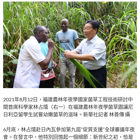
2021年8月12日，福建農林年夜學國家菌草工程技術研討中
間首席科學家林占熺（右一）在福建農林年夜學菌草園讓尼
日利亞留學生試嘗幼嫩菌草的滋味。新華社記者 林善傳 攝
6月底，林占熺赴日內瓦參加第九屆“促貿支援”全球審議年夜
會。在發言中，他特別回憶起一個細節：新世紀之初，恰是