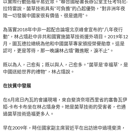
以實際行動造福平易近眾。”聯合國秘書長辦公室主任考特尼·
拉特雷說，菌草技術具有“可負擔”的凸起優勢，“對非洲年夜
陸一切發展中國家很有價值、很是適用”。
為落實2018年中非一起配合論壇北京峰會宣布的“八年夜行
動”，林占熺赴中非共和國實施菌草技術援外項目。2019年12
月，圖瓦德拉總統為他和中國菌草專家頒授榮譽勛章。這是
認可，更是等待，那一晚讓林占熺“難進眠，淚不止”。
既以為人，己愈有；既以與人，己愈多。“菌草是‘幸福草’，是
中國送給世界的禮物”，林占熺說。
在扶貧中發展
在6月底日內瓦的會議現場，來自斐濟奈塔西里省的塞魯瓦伊
婭·卡布卡布坐在林占熺身旁。她是菌草技術的受害者，也通
過菌草技術造福更多人。
早在2009年，時任國家副主席習近平在出訪途中過境斐濟，