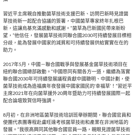
習近平主席親自推動菌草技術支援巴新、訪問巴新時見證菌
草技術新一起配合協議的簽署，中國菌草專家終年扎根巴
新，這讓烏基充滿感動和感謝。“菌草為巴新國民帶來新盼
望，”他信任，發展菌草技術同聯合國2030可持續發展目標相
分歧，能為發展中國家的減貧和可持續發展供給實實在在的
助力。
2017年5月，中國－聯合國戰爭與發展基金菌草技術項目在
紐約聯合國總部啟動。“中國愿同有關各方一道，繼續為落實
聯合國2030年可持續發展議程貢獻中國聰明、中國計劃，使
菌草技術成為造福廣年夜發展中國家國民的‘幸福草’！”習近平
主席2021年在向菌草援外20周年暨助力可持續發展國際一起
配合論壇致賀信時強調。
8月初，在非洲地區菌草技術培訓班舉辦期間，聯合國官員和
使團代表團專程赴盧旺達考核菌草技術和產業在非洲地區的
發展。“我很高興同其他聯合國官員一路，親眼見證菌草技術