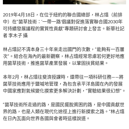
2019年4月18日，在位于紐約的聯合國總部，林占熺（前排
中）在“菌草技術：‘一帶一路’倡議對促進落實聯合國2030年
可持續發展議程的實質性貢獻”專題研討會上發言。新華社記
者 李木子 攝
林占熺記不清本身三十年來走出國門的次數，“能夠有一百屢
次”。結合在海內的最新觀察，林占熺經常思慮若何更好地應
用菌草技術，推進菌草產業發展，以鞏固扶貧結果。
本年2月，林占熺往斐濟授課時，還帶往一項科研任務——將
菌草技術應用于鹽堿地管理，為包含承平洋島國在內的發展
中國家應對氣候變化摸索更多解決計劃，“實驗結果很幻想”。
“菌草技術所走過的路，是國民擺脫貧困的路，是中國貢獻世
界的路，也是人類在現代化途徑上進行新摸索之路。”林占熺
在日內瓦面向世界各國與會者時這樣說道。