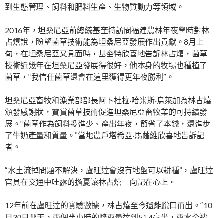
到生態管理、飼料和肥料生產、生物質動力等領域。
2016年，坦桑尼亞前總統基奎特訪問福建農林年夜學時對林
占熺說，盼望菌草技術能為坦桑尼亞發展作出貢獻。8月上
旬，在坦桑尼亞又見面時，基奎特欣喜地告訴林占熺，菌草
技術近幾年在坦桑尼亞發展得很好，他本身的牧場也種植了
菌草，“我信任菌草還會在這里獲得更年夜勝利”。
坦桑尼亞畜牧和漁業部部長阿卜杜拉·哈米斯·烏萊加為林占熺
頒發感謝狀，贊賞菌草技術促進坦桑尼亞畜牧業的可持續發
展。“菌草作為飼料投進少、產出年夜，節省了本錢，還進步
了牛奶產量和質量。”當地農戶塔希亞·馬薩維欣喜地告訴記
者。
“水土流掉問題不解決，盧旺達會沒有地盤可以耕種”，盧旺達
官員在交通中吐露的擔憂讓林占熺一向記在心上。
12年前在盧旺達的實驗數據，林占熺至今還能脫口而出。“10
月30日那天，兩個半小時的降雨量達到51.4毫米，雨水全被