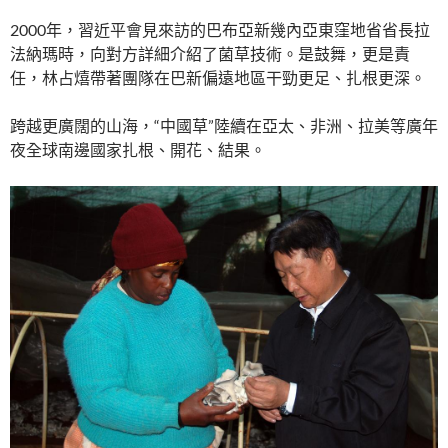
2000年，習近平會見來訪的巴布亞新幾內亞東窪地省省長拉
法納瑪時，向對方詳細介紹了菌草技術。是鼓舞，更是責
任，林占熺帶著團隊在巴新偏遠地區干勁更足、扎根更深。
跨越更廣闊的山海，“中國草”陸續在亞太、非洲、拉美等廣年
夜全球南邊國家扎根、開花、結果。