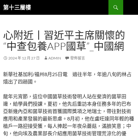
跳
搜
第十三層樓
至
尋
主
要
心附近丨習近平主席關懷的
內
容
“中查包養APP國草”_中國網
2024 年 12 月 27 日
ADMIN
發佈留言
新華社基加利/福州8月25日電 過往半年，年逾八旬的林占
熺出了四趟國。
龍年元宵節，這位中國菌草技術發明人站在斐濟的菌草田
邊，給學員們授課。夏初，他先后重訪本身任務多年的巴布
亞新幾內亞和菌草技術首獲國際獎項之地瑞士，帶往對技術
應用和產業發展的最新思慮。8月初，他在盧旺達同年輕的種
植戶一路迎接受獲，每人捧起一年夜朵蘑菇，滿臉笑意；中
旬，他向埃及農業部長介紹應用菌草技術管理荒涼化的優