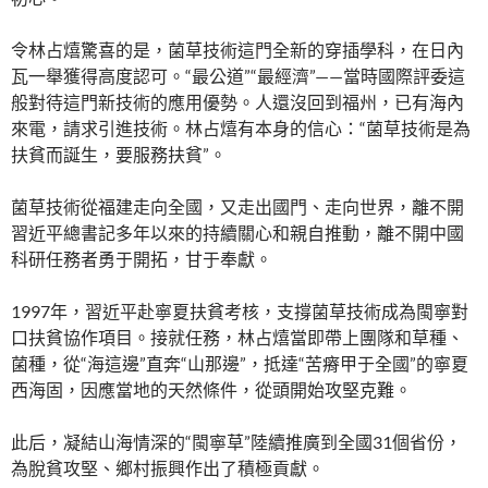
令林占熺驚喜的是，菌草技術這門全新的穿插學科，在日內
瓦一舉獲得高度認可。“最公道”“最經濟”——當時國際評委這
般對待這門新技術的應用優勢。人還沒回到福州，已有海內
來電，請求引進技術。林占熺有本身的信心：“菌草技術是為
扶貧而誕生，要服務扶貧”。
菌草技術從福建走向全國，又走出國門、走向世界，離不開
習近平總書記多年以來的持續關心和親自推動，離不開中國
科研任務者勇于開拓，甘于奉獻。
1997年，習近平赴寧夏扶貧考核，支撐菌草技術成為閩寧對
口扶貧協作項目。接就任務，林占熺當即帶上團隊和草種、
菌種，從“海這邊”直奔“山那邊”，抵達“苦瘠甲于全國”的寧夏
西海固，因應當地的天然條件，從頭開始攻堅克難。
此后，凝結山海情深的“閩寧草”陸續推廣到全國31個省份，
為脫貧攻堅、鄉村振興作出了積極貢獻。