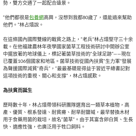
勢，雙方交通了一起配合遠景。
“他們都很是
包養網
高興，沒想到我都80歲了，還能過來幫助
他們。”林占熺說。
在這條國內國際雙線的戰貧之路上，“老兵”林占熺堅守三十余
載。在他福建農林年夜學國家菌草工程技術研討中間辦公室
中擺放著的地球儀上，標記著菌草技術的“全球足跡”——現在
已覆蓋106個國家和地區。菌草技術從國內扶貧“生力軍”發展
為聲援國際減貧“奇兵”，“最最基礎是得益于習近平總書記對
這項技術的重視、關心和支撐”，林占熺感歎。
為扶貧而誕生
歷時數十年，林占熺帶領科研團隊選育出一類草本植物，高
產、優質、根系發達、耐貧瘠、耐旱耐鹽堿，最早替換木材
用于食藥用菌的栽培，故名“菌草”。由于其富含卵白質、生長
快、適應性強，也廣泛用于牲口飼料。