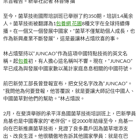
宗旨報告。新華社記者 林善傳 攝
至今，菌草技術國際培訓班已舉辦了約350期，培訓1.4萬余
人。菌草技術被翻譯為1
包養網 花圃
8種文字在全球持續傳
播。在一個又一個發展中國家，“菌草不僅幫助個人成長，也
作為新興產業不斷發展”，這是最讓林占熺欣喜的事。
林占熺堅持以“JUNCAO”作為這項中國特點技術的英文名
稱。起
包養
初，有人擔心這名稱叫不響。現在，“JUNCAO”
早已成為與發展中國家數以萬計家庭息息相關的中國符號。
前巴新勞工部長曾登報宣布，把女兒名字改為“JUNCAO”。
“我問他為何要登報，他答覆說，就是要讓大師記住中國人、
中國菌草對他們的幫助。”林占熺說。
2月，在斐濟舉辦的承平洋島國菌草技術培訓班上，巴新學員
烏基也是中國專家的“老伴侶”。從2000年結緣至今，烏基一
向在巴新推廣菌草技術，見證了良多農戶因為菌草增添支
出、改良生涯。他很驕傲地告訴其他國家學員：就是在巴