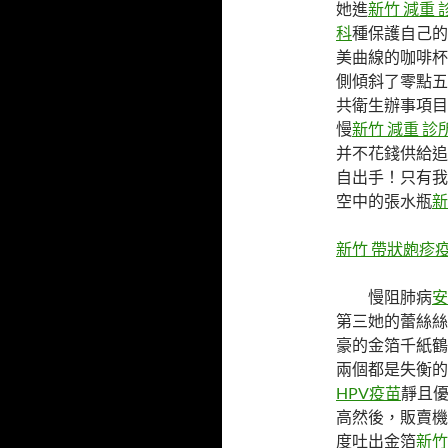
她進
新竹 減重 
科
種保護自己的
美曲線的咖啡杯
側傾斜了零點五
共衛生辦事項目
慢
新竹 減重 診
并不花錢供給追
自出手！只有我
空中的張水瓶
新
新竹 帶狀皰疹
慢阻肺病
安
第三她的蕾絲絲
豪的金箔千紙鶴
兩個都是失衡的
HPV疫苗
靜且
高然後，販賣機
度吐出金箔
新竹