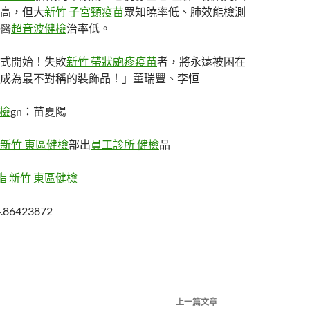
高，但大
新竹 子宮頸疫苗
眾知曉率低、肺效能檢測
醫
超音波健檢
治率低。
式開始！失敗
新竹 帶狀皰疹疫苗
者，將永遠被困在
成為最不對稱的裝飾品！」董瑞豐、李恒
健檢
gn：苗夏陽
新竹 東區健檢
部出
員工診所 健檢
品
脂
新竹 東區健檢
4.86423872
文
上一篇文章