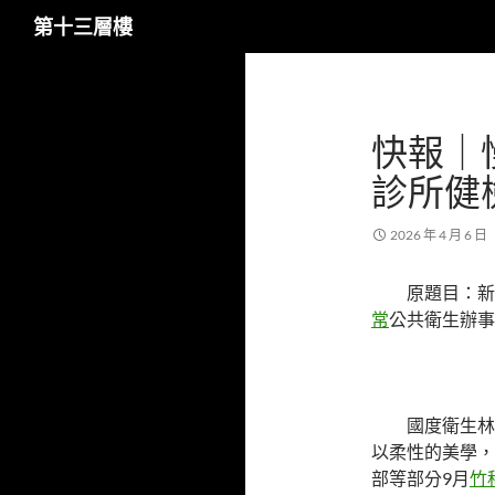
搜
第十三層樓
尋
跳
至
主
快報｜
要
內
診所健
容
2026 年 4 月 6 日
原題目：新
常
公共衛生辦事
國度衛生林
以柔性的美學，
部等部分9月
竹