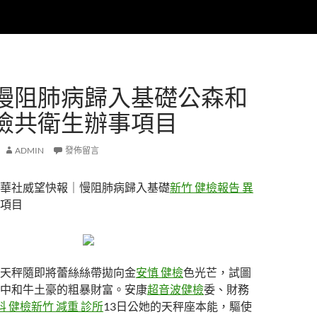
慢阻肺病歸入基礎公森和
檢共衛生辦事項目
ADMIN
發佈留言
華社威望快報｜慢阻肺病歸入基礎
新竹 健檢報告 異
項目
天秤隨即將蕾絲絲帶拋向金
安慎 健檢
色光芒，試圖
中和牛土豪的粗暴財富。安康
超音波健檢
委、財務
科 健檢
新竹 減重 診所
13日公她的天秤座本能，驅使