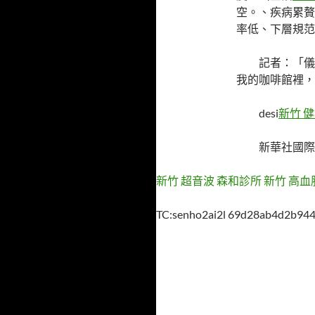
空。、疾病累贅
率低、下層規范
記者：「儀
我的咖啡館裡，
desi
新竹 
新華社國際
新竹 超音波
森和診所
新竹 高血
TC:senho2ai2l 69d28ab4d2b94