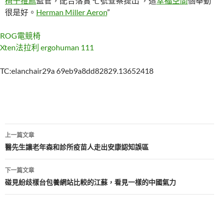
椅子推薦
監管，配合落實‘七號查察提出’，這
幸福空間
個舉動
很是好。
Herman Miller Aeron
”
ROG電競椅
Xten法拉利
ergohuman 111
TC:elanchair29a 69eb9a8dd82829.13652418
文
上一篇文章
章
醫先生讓老年森和診所疫苗人走出安康認知誤區
導
下一篇文章
覽
碰見紛歧樣台包養網站比較的江蘇，看見一樣的中國氣力