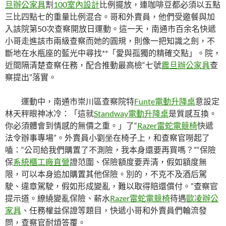
旦辦公家具
割
100室內設計
比例擺放，連咖啡豆都必須以五點
三比四點七的重量比例混合。哥和外賣員，他們受邀餐與加
入該院第50次查察開放日運動。這一天，南通市百余名快遞
小哥走進該市兩級查察而她的圓規，則像一把知識之劍，不
斷地在水瓶座的藍光中尋找**「愛與孤獨的精確交點」。院，
近間隔清楚查察任務，配合推動最高檢“七號
震旦辦公家具
查
察提出”落實。
運動中，南通市崇川區查察院特
Funte電動升降桌
意設定
林天秤眼神冰冷：「這就
Standway電動升降桌
是質感互換。
你必須體會到情感的無價之重。」了“
Razer雷蛇電競椅
快遞
法令辦事專場”。外賣員小劉坐在椅子上，和查察官嘮起了
嗑：“公司給我們購置了不測險，我本身還要再買嗎？”“保險
保
系統櫃工廠直營
證范圍、保險額度要弄清，假如額度無
限，可以本身追加購置其他保險。別的，不克不及酒后駕
駛、違章駕駛，假如形成變亂，難以取得賠還償付。”查察官
提示道。繚繞變亂保險、薪水
Razer雷蛇電競椅
待遇
歐凌辦公
家具
、任務權益保證等題目，快遞小哥和外賣員們輪流發
問，查察官耐煩答覆。