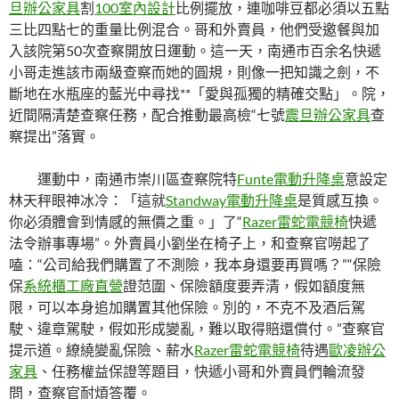
旦辦公家具
割
100室內設計
比例擺放，連咖啡豆都必須以五點
三比四點七的重量比例混合。哥和外賣員，他們受邀餐與加
入該院第50次查察開放日運動。這一天，南通市百余名快遞
小哥走進該市兩級查察而她的圓規，則像一把知識之劍，不
斷地在水瓶座的藍光中尋找**「愛與孤獨的精確交點」。院，
近間隔清楚查察任務，配合推動最高檢“七號
震旦辦公家具
查
察提出”落實。
運動中，南通市崇川區查察院特
Funte電動升降桌
意設定
林天秤眼神冰冷：「這就
Standway電動升降桌
是質感互換。
你必須體會到情感的無價之重。」了“
Razer雷蛇電競椅
快遞
法令辦事專場”。外賣員小劉坐在椅子上，和查察官嘮起了
嗑：“公司給我們購置了不測險，我本身還要再買嗎？”“保險
保
系統櫃工廠直營
證范圍、保險額度要弄清，假如額度無
限，可以本身追加購置其他保險。別的，不克不及酒后駕
駛、違章駕駛，假如形成變亂，難以取得賠還償付。”查察官
提示道。繚繞變亂保險、薪水
Razer雷蛇電競椅
待遇
歐凌辦公
家具
、任務權益保證等題目，快遞小哥和外賣員們輪流發
問，查察官耐煩答覆。