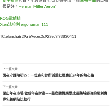
椅子推薦
監管，配合落實‘七號查察提出’，這
幸福空間
個舉動
很是好。
Herman Miller Aeron
”
ROG電競椅
Xten法拉利
ergohuman 111
TC:elanchair29a 69ecec0c923ec9.93830411
文
上一篇文章
章
雨夜守護映初心：一位森和診所減重社區書記24年的熱心路
導
下一篇文章
覽
闖出年夜市場 做成年夜財產——義烏隨機應變成長縣域經濟的勝利實
專包養網站比較行