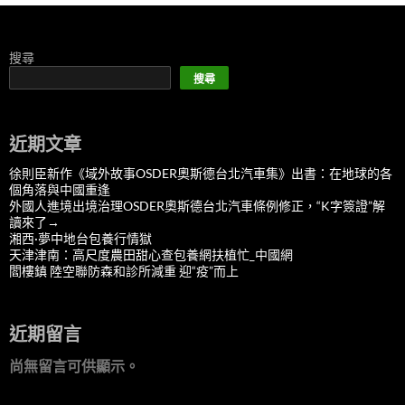
搜尋
搜尋
近期文章
徐則臣新作《域外故事OSDER奧斯德台北汽車集》出書：在地球的各
個角落與中國重逢
外國人進境出境治理OSDER奧斯德台北汽車條例修正，“K字簽證”解
讀來了→
湘西·夢中地台包養行情獄
天津津南：高尺度農田甜心查包養網扶植忙_中國網
閻樓鎮 陸空聯防森和診所減重 迎“疫”而上
近期留言
尚無留言可供顯示。