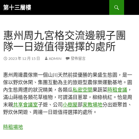
跳
搜
第十三層樓
至
尋
主
要
惠州周九宮格交流邊親子團
內
容
隊一日遊值得選擇的處所
2023 年 12 月 15 日
ADMIN
發佈留言
惠州周邊農傢樂一個山川天然前提優勝的果盛生態園，是一
傢以野炊休閑、集團互動為主的旅遊型農傢樂運動基地。園
內生態周遭的狀況精美，各類瓜
私密空間
果蔬菜
時租會議
，
滿山蒔植各類花草植物，可謂滿目蔥翠，柳綠桃紅。恰是周
末親
共享會議室
子遊、公司
小樹屋
部
家教場地
分出遊聚首、
野炊休閑遊、周邊一日遊值得選擇的處所。
時租場地