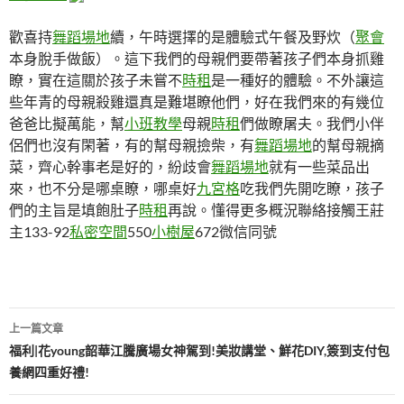
歡喜持
舞蹈場地
續，午時選擇的是體驗式午餐及野炊（
聚會
本身脫手做飯）。這下我們的母親們要帶著孩子們本身抓雞
瞭，實在這關於孩子未嘗不
時租
是一種好的體驗。不外讓這
些年青的母親殺雞還真是難堪瞭他們，好在我們來的有幾位
爸爸比擬萬能，幫
小班教學
母親
時租
們做瞭屠夫。我們小伴
侶們也沒有閑著，有的幫母親撿柴，有
舞蹈場地
的幫母親摘
菜，齊心幹事老是好的，紛歧會
舞蹈場地
就有一些菜品出
來，也不分是哪桌瞭，哪桌好
九宮格
吃我們先開吃瞭，孩子
們的主旨是填飽肚子
時租
再說。懂得更多概況聯絡接觸王莊
主133-92
私密空間
550
小樹屋
672微信同號
文
上一篇文章
章
福利|花young韶華江騰廣場女神駕到!美妝講堂、鮮花DIY,簽到支付包
養網四重好禮!
導