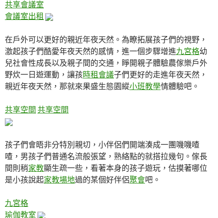
共享會議室
會議室出租
在戶外可以更好的親近年夜天然。為瞭拓展孩子們的視野，
激起孩子們酷愛年夜天然的感情，進一個步驟增進
九宮格
幼
兒社會性成長以及親子間的交通，睜開親子體驗農傢樂戶外
野炊一日遊運動，讓孩
時租會議
子們更好的走進年夜天然，
親近年夜天然，那就來果盛生態園縱
小班教學
情體驗吧。
共享空間
共享空間
孩子們會晤非分特別親切，小伴侶們開端湊成一團嘰嘰喳
喳，男孩子們普通名流般張望，熟絡點的就搭拉幾句。傢長
間則稍
家教
顯生疏一些，看著本身的孩子遊玩，估摸著哪位
是小孩說起
家教場地
過的某個好伴侶
聚會
吧。
九宮格
瑜伽教室