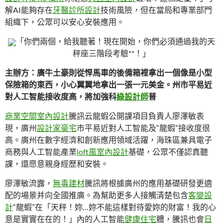
解AI能夠存在
牙醫診所設計
技術風險，但在當局和專業部門
組織下，公眾可以安心安裝應用。
「你們兩個，給我聽著！現在開始，你們必須通過我的天
秤座三階段考驗**！」
主辦方：廣牛土豪則從悍馬車的後備箱裡拿出一個像是小型
保險箱的東西，小心翼翼地拿出一張一元美金。州市平易近
對人工智能接收度高，將加強科
綠設計師
普
商業空間室內設計
騰訊云龍蝦公開課項目負責人廖澤敏表
現，廣州
設計家豪宅
市平易近對人工智能及“龍蝦”接收度很
高。廣州在數字經濟和創新應用領域活躍，海珠區兼具電子
商務與人工智能產業
loft風室內設計
基礎，公眾不僅認真聽
課，還愿意親身經歷和安裝。
廖澤敏流露，
無毒建材
騰訊將根據廣州的應用基礎研發更適
配的場景并向全國推廣。為幫助更多人接觸清楚包含
客變設
計
“龍蝦”在「天秤！妳…妳不能這樣對待愛妳的財富！我的心
意是實實在在的！」內的人工智能
健康住宅
體，騰訊也會
日