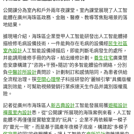
公開課分為室內和戶外兩年夜課堂。室內課堂展現了人工智
能體在廣州海珠區政務、金融、醫療、教導等焦點場景的落
地結果。
據現場介紹，海珠區企業登甲人工智能研發出人工智能體掃
描檢修毛病設備技術，一件能夠存在毛病的設備經
民生社區
室內設計
人工智能設備掃描后，即能判斷毛病發生的處所，
并能調用維修手冊的內容，給出維修計劃。
養生住宅
廣東慧
愈安康構建了“咨詢+干預+隨訪”的多智能體協作網絡，分別
負
中醫診所設計
責問診、計劃制訂和感情陪同，為患者供給
全流程治理。筷
空間心理學
子科技研發的“麗幀引擎”具備版權
識別效能，可幫助視頻營銷行業疾速天生作品并識別版權風
險。
記者從廣州市海珠區人
新古典設計
工智能發展局獲
遊艇設計
禪風室內設計
悉，從“公開課”所展現的海珠案例來看，人工智
能體不再僅僅是實驗室里的“玩具”； 企業不再依賴單一模子
的“靈光一現”，而是基于國產年夜模子底座，構建起“多模子
侘寂風
協同”的作戰體系，讓人工智能在
會所設計
復雜場景中