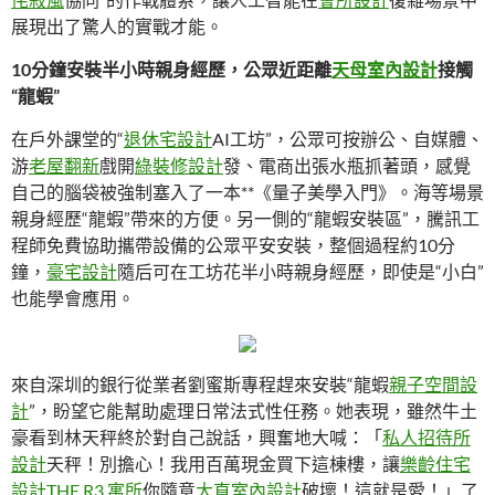
展現出了驚人的實戰才能。
10分鐘安裝半小時親身經歷，公眾近距離
天母室內設計
接觸
“龍蝦”
在戶外課堂的“
退休宅設計
AI工坊”，公眾可按辦公、自媒體、
游
老屋翻新
戲開
綠裝修設計
發、電商出張水瓶抓著頭，感覺
自己的腦袋被強制塞入了一本**《量子美學入門》。海等場景
親身經歷“龍蝦”帶來的方便。另一側的“龍蝦安裝區”，騰訊工
程師免費協助攜帶設備的公眾平安安裝，整個過程約10分
鐘，
豪宅設計
隨后可在工坊花半小時親身經歷，即使是“小白”
也能學會應用。
來自深圳的銀行從業者劉蜜斯專程趕來安裝“龍蝦
親子空間設
計
”，盼望它能幫助處理日常法式性任務。她表現，雖然牛土
豪看到林天秤終於對自己說話，興奮地大喊：「
私人招待所
設計
天秤！別擔心！我用百萬現金買下這棟樓，讓
樂齡住宅
設計
THE R3 寓所
你隨意
大直室內設計
破壞！這就是愛！」了