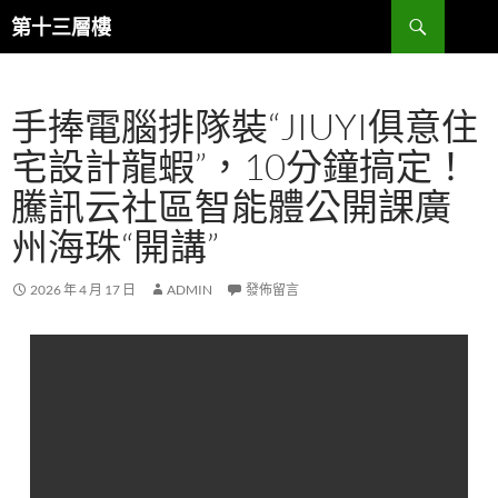
跳
搜
第十三層樓
至
尋
主
要
手捧電腦排隊裝“JIUYI俱意住
內
容
宅設計龍蝦”，10分鐘搞定！
騰訊云社區智能體公開課廣
州海珠“開講”
2026 年 4 月 17 日
ADMIN
發佈留言