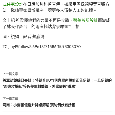
式住宅設計
在日后加強科普宣傳，如采用圖像視頻等直觀方
法，邀請專家舉辦講座，讓更多人清楚人工智能體。
文｜記者 梁懌他們的力量不再是攻擊，
醫美診所設計
而變成
了林天秤舞台上的兩座極端背景雕塑**。韜
圖、視頻｜記者 蔡嘉鴻
TC:jiuyi9follow8 69e13f71586ff5.98303070
文
上一篇文章
章
美軍封鎖線已失效！特朗普JIUYI俱意室內設計正告伊朗：一旦伊朗的
“疾速攻擊艇”接近美軍封鎖線，將當即被“殲滅”
導
覽
下一篇文章
河南：小麥拔億嵐升降桌節期 預防倒伏有妙招