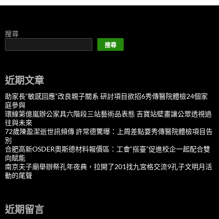
搜尋
搜尋
近期文章
助家長“敏感回應”改良親子關系 研討項目欲招6秀傳醫院體檢24個家
庭參與
環線第億嵐辦公家具六階段三站藝術品表態 吉寶站壁畫讓公眾透視過
往與未來
72歲陳盈潔逝世訊頻傳 許常德驚曝：上周差點要秀傳醫院體檢項目告
別
合肥高新OSDER奧斯德材料報價區：工會“搭臺”促進校企一起配合雙
向賦能
南京夫子廟舉辦祭孔年夜典，拉開了201找九宮格交流9孔子文明月活
動的尾聲
近期留言