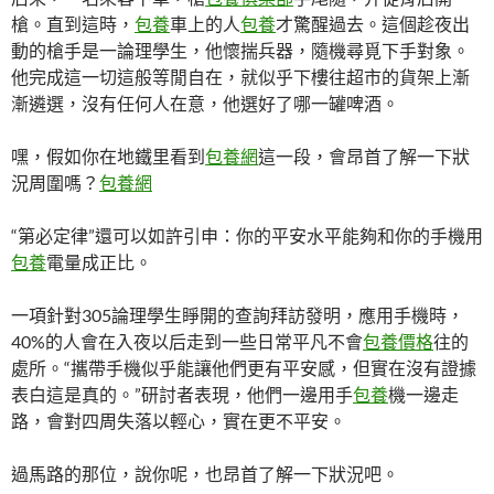
槍。直到這時，
包養
車上的人
包養
才驚醒過去。這個趁夜出
動的槍手是一論理學生，他懷揣兵器，隨機尋覓下手對象。
他完成這一切這般等閒自在，就似乎下樓往超市的貨架上漸
漸遴選，沒有任何人在意，他選好了哪一罐啤酒。
嘿，假如你在地鐵里看到
包養網
這一段，會昂首了解一下狀
況周圍嗎？
包養網
“第必定律”還可以如許引申：你的平安水平能夠和你的手機用
包養
電量成正比。
一項針對305論理學生睜開的查詢拜訪發明，應用手機時，
40%的人會在入夜以后走到一些日常平凡不會
包養價格
往的
處所。“攜帶手機似乎能讓他們更有平安感，但實在沒有證據
表白這是真的。”研討者表現，他們一邊用手
包養
機一邊走
路，會對四周失落以輕心，實在更不平安。
過馬路的那位，說你呢，也昂首了解一下狀況吧。