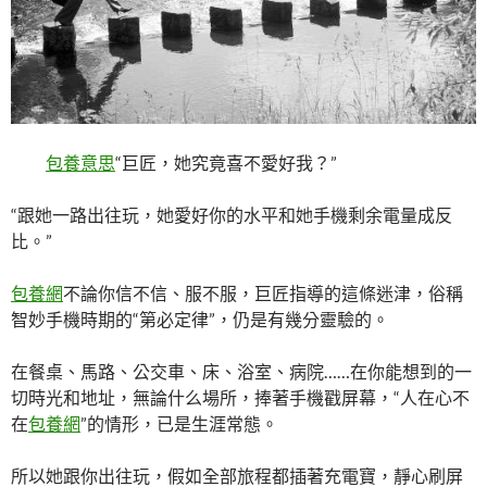
包養意思
“巨匠，她究竟喜不愛好我？”
“跟她一路出往玩，她愛好你的水平和她手機剩余電量成反
比。”
包養網
不論你信不信、服不服，巨匠指導的這條迷津，俗稱
智妙手機時期的“第必定律”，仍是有幾分靈驗的。
在餐桌、馬路、公交車、床、浴室、病院……在你能想到的一
切時光和地址，無論什么場所，捧著手機戳屏幕，“人在心不
在
包養網
”的情形，已是生涯常態。
所以她跟你出往玩，假如全部旅程都插著充電寶，靜心刷屏