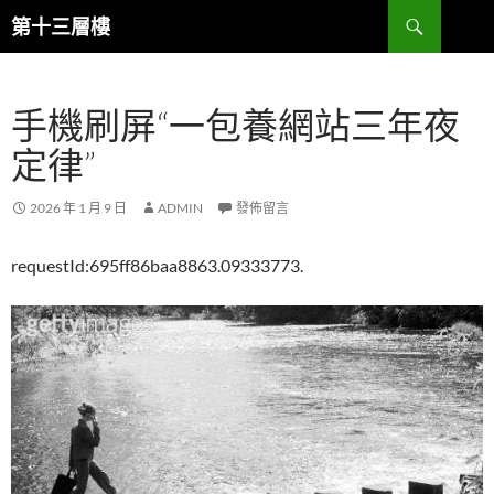
跳
搜
第十三層樓
至
尋
主
要
手機刷屏“一包養網站三年夜
內
容
定律”
2026 年 1 月 9 日
ADMIN
發佈留言
requestId:695ff86baa8863.09333773.