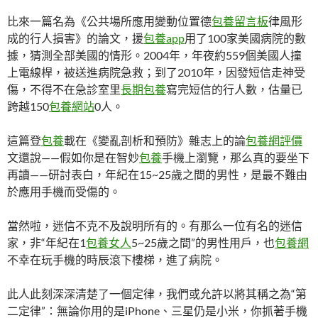
比來一篇名為《公共場所應用變動位置德
包養留言板
律風形
成的行人損害》的論文，援
包養app
用了100家美國病院的數
據，猜測全部美國的情形。2004年，年夜約559個美國人撞
上電線桿，被送進病院急救；到了2010年，因發短信走神受
傷，不得不在急診室里
長期包養
寫完短信的行人數，估量已
跨越150
包養網站
0人。
這篇登
包養
載在《變亂剖析和預防》雜志上的論
包養網評價
文還說——假如你是在智妙
包養
手機上瀏覽，那么真的要坐下
再讀——研討表白，年紀在15~25歲之間的男性，是最不難由
於應用手機而受傷的。
當然啦，迷信不克不及說明所有的。有那么一位有名的迷信
家，非“年紀在1
包養女人
5~25歲之間”的男性用戶，也
包養網
不幸在玩手機的時辰滾下樓梯，進了病院。
此人此刻深深清楚了一個定律，我們或允許以將其稱之為“第
二定律”：無論你用的是iPhone、三星仍是小米，你抓著手機