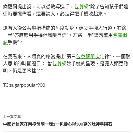
納薩爾提出說，可以從教導進手，
包養網
“除了告知孩子們過
街時要擺佈看，還要誇大，必定得把手機收起來。”
還有人從公共舉措措施的角度動身，建立手機人行道，右邊
一半“答應應用手機但風險自信”，左邊一半“請勿應用
包養網
站
手機”。
在我看來，人類真的應當提出“第三
包養網單次
定律”，一個耐
人思考的時期題目：“智
包養網
妙手機的呈現，是讓人類更聰
明，仍是更笨拙？”
TC:sugarpopular900
文
上一篇文章
章
中國迷信家在南極發明一塊1一包養心得300克的灶神星隕石