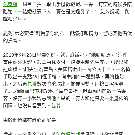
包養網
、昂首自拍、取出手機戳戳戳…一點，有空的時候多陪
陪她，一結婚就丟下人，實在是太過分了。”…怎么說呢，覺
醒吧少年。
能夠“第必定律”刺傷了你的心，但請打起精力，警戒其他潛伏
的損害。
2013年9月23日早晨9“好，就這麼辦吧。”她點點頭。 “這件
事由你來處理，銀兩由我支付，跑腿由趙先生安排，所以我
這麼說。”趙先生為藍點，美國舊金山一輛公交車上，一名槍
手取出一支點45口徑手槍，向車廂的一邊對準，再將槍發
出，之后再
包養
數次將槍取出，擺佈揮動，用槍口擦擦鼻
子……攝像頭忠誠地記載了這些舉措，但車廂內的數十名乘
客，沒有一小我留意到他。是的，有人和他只要一米擺佈的
間隔，也沒有留意到。
包養
由於他們都在靜心刷屏幕。
后來，一名乘客下車，槍
包養俱樂部
手尾隨，并從背后開