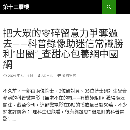
跳
搜
第十三層樓
至
尋
主
要
把大眾的零碎留意力爭奪過
內
容
去——科普錄像助迷信常識勝
利“出圈”_查甜心包養網中國
網
2024 年 8 月 4 日
ADMIN
發佈留言
不久前，一部由兩位院士、3位研討員、35位博士研討生配合
參演的科普微電影《無處不在的氟——有機師姐II》獲得廣泛
關注。截至今朝，這部微電影在B站的播放量已超50萬。不少
網友評價道：“理科生也能看，很有興趣思”“很是好的科普電
影”……