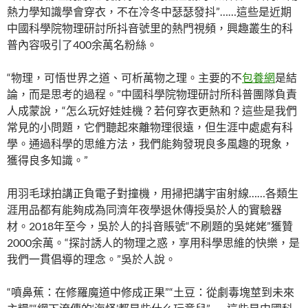
熱力學知識學會穿衣，不在冷冬中瑟瑟發抖”……這些是近期
中國科學院物理研討所抖音號里的熱門視頻，興趣叢生的科
普內容吸引了400余萬名粉絲。
“物理，可悟世界之道、可析萬物之理。主要的不
包養網
是結
論，而是思考的過程。”中國科學院物理研討所科普團隊負責
人成蒙說，“怎么玩好娃娃機？若何穿衣更熱和？這些是我們
常見的小問題，它們聽起來離物理很遠，但生涯中處處有科
學。通過科學的思維方法，我們能夠發現良多風趣的現象，
獲得良多知識。”
用羽毛球拍講正負電子對撞機，用掃把講宇宙射線……各類生
涯用品都有能夠成為同濟年夜學退休傳授吳於人的實驗器
材。2018年至今，吳於人的抖音賬號“不刷題的吳姥姥”獲贊
2000余萬。“探討誘人的物理之惑，享用科學思維的快樂，是
我們一貫倡導的理念。”吳於人說。
“噴鼻蕉：在修羅魔道中修成正果”“土豆：從劇毒塊莖到未來