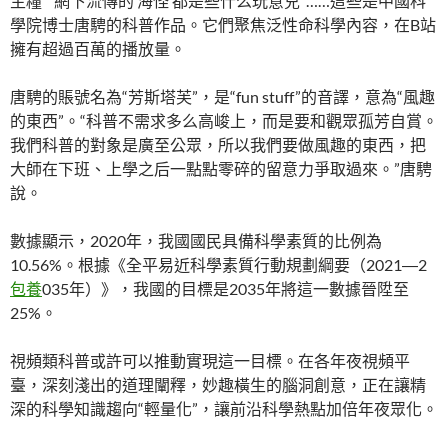
主糧”“網下流傳的‘海怪’都是些什么玩意兒”……這些是中國科
學院博士唐騁的科普作品。它們聚焦泛性命科學內容，在B站
擁有超過百萬的播放量。
唐騁的賬號名為“芳斯塔芙”，是“fun stuff”的音譯，意為“風趣
的東西”。“科普不需求多么高峻上，而是要和觀眾孤芳自賞。
我們科普的對象是廣至公眾，所以我們要做風趣的東西，把
大師在下班、上學之后一點點零碎的留意力爭取過來。”唐騁
說。
數據顯示，2020年，我國國民具備科學素質的比例為
10.56%。根據《全平易近科學素質行動規劃綱要（2021―2
包養
035年）》，我國的目標是2035年將這一數據晉陞至
25%。
視頻類科普或許可以推動實現這一目標。在各年夜視頻平
臺，深刻淺出的道理闡釋，妙趣橫生的腦洞創意，正在讓精
深的科學知識趨向“輕量化”，讓前沿科學熱點加倍年夜眾化。