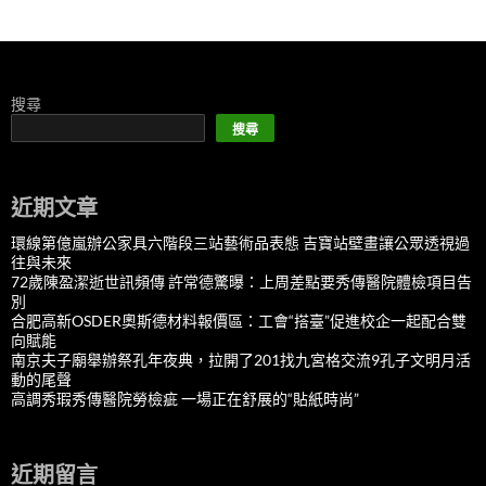
搜尋
搜尋
近期文章
環線第億嵐辦公家具六階段三站藝術品表態 吉寶站壁畫讓公眾透視過
往與未來
72歲陳盈潔逝世訊頻傳 許常德驚曝：上周差點要秀傳醫院體檢項目告
別
合肥高新OSDER奧斯德材料報價區：工會“搭臺”促進校企一起配合雙
向賦能
南京夫子廟舉辦祭孔年夜典，拉開了201找九宮格交流9孔子文明月活
動的尾聲
高調秀瑕秀傳醫院勞檢疵 一場正在舒展的“貼紙時尚”
近期留言