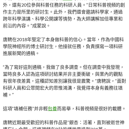
外，還有20位參與科普任務的科研人員。“日常科普視頻的創
作主力是所里的研討生。此外，我們還會邀請科學家，通過
跨年科學演講、科學公開課等情勢，為大師講解加倍專業和
前沿的內容。”成蒙說。
唐騁在2018年堅定了本身做科普的信心。當年，作為中國科
學院神經所的博士研討生，他接就任務，負責撰寫一項科研
進展新聞的通稿。
“為了寫好這則通稿，我做了良多調查。但在調查中我發現，
當時良多人認為這項研討結果并非主要衝破，與業內的觀點
有很年夜差異，這種認知差別讓我很是震驚。”唐騁說，“面對
科研人員和公眾間宏大的思惟鴻溝，我覺得本身有義務往填
補。”
這項“填補任務”并非輕
包養
而易舉，科普視頻是很好的載體。
唐騁近期最受歡迎的科普作品是“銀杏：活著，直到被逝世神