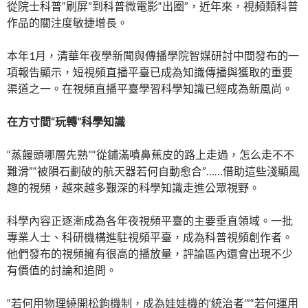
從院士科普“刷屏”到科普微電影“出圈”，近年來，視頻類科普
作品的關注度敏捷增長。
本年1月，清華年夜學新聞與傳播學院智媒研討中間發布的一
項報告顯示，短視頻直播平臺已成為知識傳播與獲取的重要
渠道之一。在視頻直播平臺學習科學知識已經成為新風尚。
在方寸間“玩轉”科學知識
“蒸饅頭哪層先熟”“從鋪滿噴鼻蕉皮的路上走過，怎么走不不
難滑”“被隕石劃破的航天器若何自動愈合”……借助這些淺顯風
趣的視頻，越來越多艱深的科學知識走進公眾視野。
科學內容正逐漸成為各年夜視頻平臺的主要垂直領域。一批
專業人士、科研機構進駐視頻平臺，成為科普視頻創作者。
他們發布的視頻擁有很高的播放量，評論區內還會出現不少
有價值的討論和追問。
“若何用物理繞開松鉤機制，成為娃娃機的‘統治者’”“若何運用