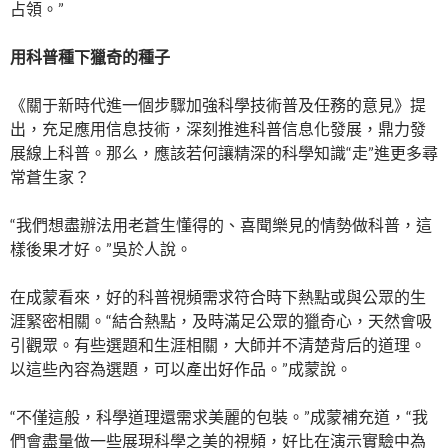
占領。”
用科普種下獵奇的種子
《關于新時代進一個步驟加強科學技術普及任務的意見》提
出，充足應用信息技術，深刻推進科普信息化發展，鼎力發
展線上科普。那么，應該若何讓精深的科學知識“走”進更多尋
常蒼生家？
“我們想盡辦法用老蒼生懂得的、喜聞樂見的情勢做科普，這
樣後果才好。”吳於人說。
在成蒙看來，好的科普視頻需求符合時下熱點或與公眾的生
涯緊密相關。“結合熱點，及時滿足公眾的獵奇心，天然會吸
引觀眾。有些選題和生涯相關，大師并不清楚背后的道理。
以這些內容為選題，可以產出好作品。”成蒙說。
“不僅這般，科學道理還需求美麗的包裝。”成蒙補充道，“我
們會盡量做一些展現科學之美的視頻，好比在演示實驗中為