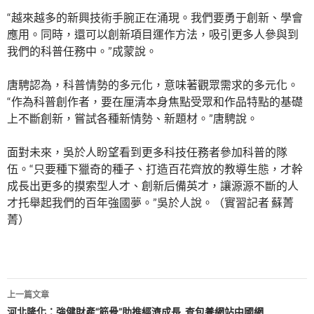
“越來越多的新興技術手腕正在涌現。我們要勇于創新、學會
應用。同時，還可以創新項目運作方法，吸引更多人參與到
我們的科普任務中。”成蒙說。
唐騁認為，科普情勢的多元化，意味著觀眾需求的多元化。
“作為科普創作者，要在厘清本身焦點受眾和作品特點的基礎
上不斷創新，嘗試各種新情勢、新題材。”唐騁說。
面對未來，吳於人盼望看到更多科技任務者參加科普的隊
伍。“只要種下獵奇的種子、打造百花齊放的教導生態，才幹
成長出更多的摸索型人才、創新后備英才，讓源源不斷的人
才托舉起我們的百年強國夢。”吳於人說。（實習記者 蘇菁
菁）
文
上一篇文章
河北隆化：強健財產“筋骨”助推經濟成長_查包養網站中國網