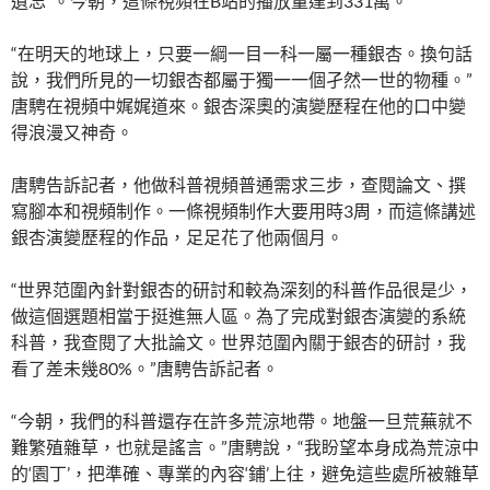
遺忘”。今朝，這條視頻在B站的播放量達到331萬。
“在明天的地球上，只要一綱一目一科一屬一種銀杏。換句話
說，我們所見的一切銀杏都屬于獨一一個孑然一世的物種。”
唐騁在視頻中娓娓道來。銀杏深奧的演變歷程在他的口中變
得浪漫又神奇。
唐騁告訴記者，他做科普視頻普通需求三步，查閱論文、撰
寫腳本和視頻制作。一條視頻制作大要用時3周，而這條講述
銀杏演變歷程的作品，足足花了他兩個月。
“世界范圍內針對銀杏的研討和較為深刻的科普作品很是少，
做這個選題相當于挺進無人區。為了完成對銀杏演變的系統
科普，我查閱了大批論文。世界范圍內關于銀杏的研討，我
看了差未幾80%。”唐騁告訴記者。
“今朝，我們的科普還存在許多荒涼地帶。地盤一旦荒蕪就不
難繁殖雜草，也就是謠言。”唐騁說，“我盼望本身成為荒涼中
的‘園丁’，把準確、專業的內容‘鋪’上往，避免這些處所被雜草