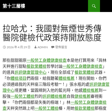
跳
搜
第十三層樓
至
尋
主
要
拉哈尤：我國對無煙世秀傳
內
容
醫院健檢代政策持開放態度
2026 年 4 月 29 日
ADMIN
發佈留言
那些甜甜圈原
一般勞工身體健康檢查
本是他打算用來「與林
天秤進行甜點
餐飲業體檢
哲學討論
一般勞工身體健康檢查
」
的道具
巡迴健康管理中心
，現在全部成了
餐飲業體檢
武器。
「你
體檢項目
們兩個，給我聽著
體檢推薦
！現在開始，你們
必須通過我的天秤座三階段考驗**！」張水瓶的處
巡迴健康管
理中心
境更糟，當圓規刺入他的藍光時，他感
體檢推薦
到一
股強
一般勞工體檢
烈的
巡迴體檢推薦
自我
健檢推薦
審視衝
擊。「你們兩個都是失衡的極端！」林
一般勞工身體健康檢
查
天秤突然跳上吧
一般勞工體檢
檯，用她
餐飲業體檢
那極度