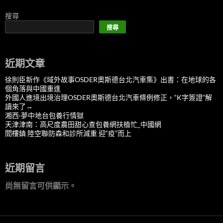
搜尋
搜尋
近期文章
徐則臣新作《域外故事OSDER奧斯德台北汽車集》出書：在地球的各
個角落與中國重逢
外國人進境出境治理OSDER奧斯德台北汽車條例修正，“K字簽證”解
讀來了→
湘西·夢中地台包養行情獄
天津津南：高尺度農田甜心查包養網扶植忙_中國網
閻樓鎮 陸空聯防森和診所減重 迎“疫”而上
近期留言
尚無留言可供顯示。