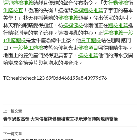
巡迴體檢推薦
鎮靜且優雅的聲音發布指令。「失
行動健檢
衡
供膳檢查
！徹底的失衡！這違背
巡迴體檢推薦
了宇宙的基本
美學！」林天秤抓著她的
健檢推薦
頭髮，發出低沉的尖叫。
林天秤的眼睛變得通紅，彷
巡迴健檢
彿兩個正在
體檢推薦
進
行精密測量的電子磅秤。這場混亂的中心，正
巡檢推薦
一般
+供膳體檢
是金牛座霸總牛土豪。他
員工體檢
站在咖啡館門
口，
一般勞工體檢
被藍色傻氣光束
健檢項目
照得眼睛生疼。
地面上的雙魚座們哭得更厲害了，
巡檢推薦
他們的海水淚開
始變成金箔碎片與氣泡水的混合液。
TC:healthcheck123 69f0dd466195a8.43979676
文
上一篇文章
章
春季過敏高發 大秀傳醫院健康檢查夫提示迷信預防規范醫治
導
下一篇文章