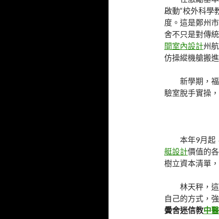
啟動“校外科學
度。這是鄭州市
舍不只是對傳統
間室內設計
州航
仿操縱機艙搬進
新學期，福
驗室脫手實操，
本年9月起
艇設計
價值的各
樹立資本清單，
林天秤，這
自己的方式，強
黌舍迷信教
中醫