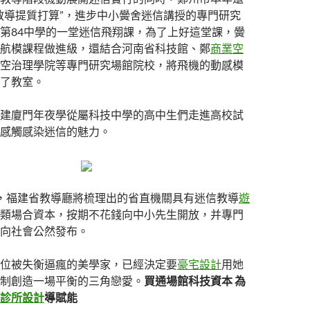
教導提質打算”，進步中小黌舍迷信講授的專門研究
第84中學的一堂迷信飛翔課，為了上好這堂課，黌
航模課程做進級，還結合河南省科技館、鄭
商業空
空治理學院等專門研究場館院校，將飛機的動感模
了教室。
建廈門年夜學從屬科技中學的高中生們走進高校試
感觸感染迷信的魅力。
，福建省教導廳將梳理出的省直機關具有迷信教導
遊
類場合資本，按期不花錢向中小先生開放，并專門
向社會公然發布。
位被失衡逼瘋的美學家，已經決定要
豪宅設計
用她
制創造一場平衡的三角戀愛。
買通場館科技資本 為
診所設計
導賦能