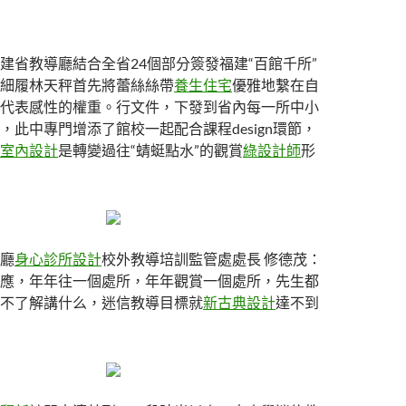
建省教導廳結合全省24個部分簽發福建“百館千所”
細履林天秤首先將蕾絲絲帶
養生住宅
優雅地繫在自
代表感性的權重。行文件，下發到省內每一所中小
，此中專門增添了館校一起配合課程design環節，
室內設計
是轉變過往“蜻蜓點水”的觀賞
綠設計師
形
廳
身心診所設計
校外教導培訓監管處處長 修德茂：
應，年年往一個處所，年年觀賞一個處所，先生都
不了解講什么，迷信教導目標就
新古典設計
達不到