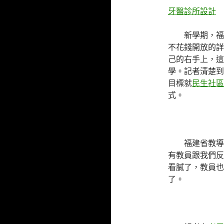
牙醫診所設計
新學期，福
不花錢開放的詳
己的右手上，這
學。記者清楚到
目標就
民生社區
式。
福建省教導
有教員跟我們反
看膩了，教員也
了。