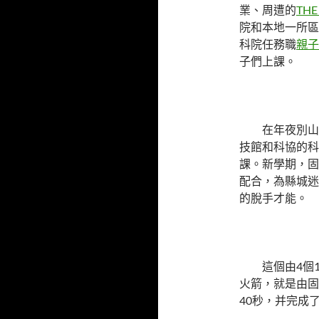
業、周遭的
THE
院和本地一所區
科院任務職
親子
子們上課。
在年夜別山
技館和科協的科
課。新學期，固
配合，為縣城迷
的脫手才能。
這個由4個
火箭，就是由固
40秒，并完成