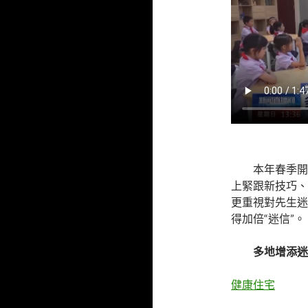
本年春季開
上緊跟新技巧、
更重視對先生迷
得加倍“迷信”。
多地增添迷
健康住宅