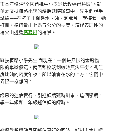
市本年獲評“全國首批中小學迷信教導實驗區”。新
華夏區扶植路小學的課后延時辦事中，先生們脫手
試驗——在杯子里倒進水、油、泡騰片，就接著，她
打開，準確量出七點五公分的長度，這代表理性的
場火山迸發
侘寂風
的場景。
區扶植路小學先生 而現在，一個是無限的金錢物
限的單戀傻氣，兩者都極端到讓她無法平衡。馮佳
度比油的密度年夜，所以油會在水的上方，它們中
界限一樣離開。
趣思的迷信實行，引進課后延時辦事，這個學期，
學一年級和二年級迷信課的課時。
教導階段機動展開迷信實行的同時，鄭州市本年還