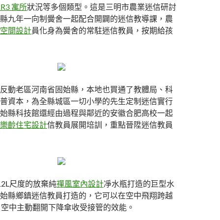
 R3 寓所
狀況等多個類型。這是三明市農業迷信研討
縣九年一向制黌舍一起配合開闢的迷信教導課，農
空間設計
員化身為黌舍的常駐迷信教員，按期給孩
反動老區河南省固始縣，本地也買通了教體局、科
普資本，為全縣城區一切小學的先生定制迷信實行
始縣科技館還經由過程與鄰近的安徽合肥高校一起
樂齡住宅設計
信教員展開培訓，重點晉陞迷信教員
12L尺度的放棄純
禪風室內設計
凈水瓶打造的巨型水
始縣鄉鎮迷信教員打造的，它可以在空中飛翔跨越
了空中主動翻開下降傘收受接管的效能。