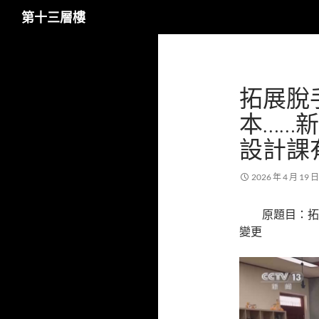
搜
第十三層樓
尋
跳
至
主
拓展脫
要
內
本……新
容
設計課
2026 年 4 月 19 日
原題目：拓
變更