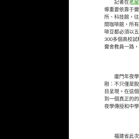
記者在
老屋
導重要依靠于黌
所、科技館，往
間咖啡館，所有
啡豆都必須以五
300多個高校
黌舍教員一路，配
廈門年夜學
剛：不只僅是脫
目呈現。在這個
到一個真正的的
夜學傳授和中學
福建省此次