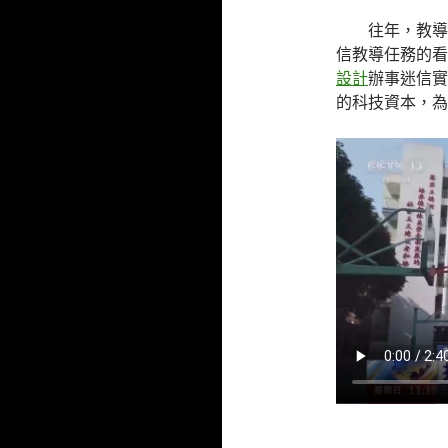
往年，教導
信教導任務的看
設計
辦事迷信實
的科技資本，為