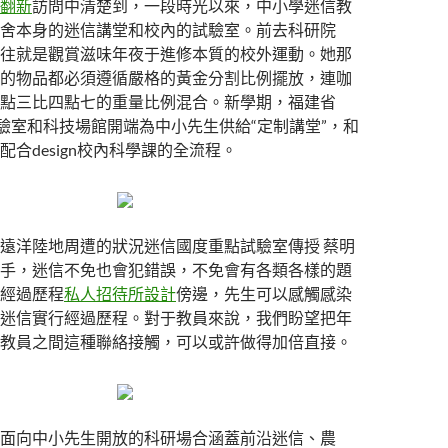
翻新
訪問中清楚到，一段時光以來，中小學迷信教
舍本身的迷信講堂和校內的試驗室。前去科研院
往就是觀賞滋味年夜于進修本質的校外運動。她那
的物品都必須遵循嚴格的黃金分割比例擺放，連咖
點三比四點七的重量比例混合。新學期，福建省
試驗室和科技場館開端為中小先生供給“定制講堂”，和
合design校內科學課的全流程。
遠洋陸地周遭的狀況迷信國度重點試驗室傳授 蔡明
手，迷信不免也會犯錯誤，不免會有各類各樣的題
經過歷程
私人招待所設計
傍邊，先生可以感觸感染
迷信實行經過歷程。對于教員來說，我們盼望把年
教員之間這種聯絡接觸，可以或許做得加倍直接。
面向中小先生開放的科研場合涵蓋前沿迷信、農