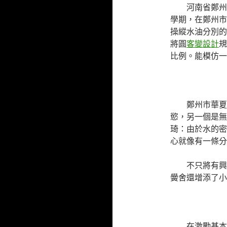
河南省鄭州
學期，在鄭州市
操縱水油分別的
將圓
客變設計
規
比例。能模仿一
鄭州市華夏
慾，另一個是無
琦：由於水的密
心就像有一條分
不只將有興
黌舍還增添了小
在激勵基本