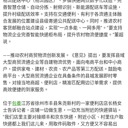
物流配送中心（物流园区）、乡镇快递网点数字化改造，完
善智慧仓储、自动分拣、射频识别、新能源配送车等设施，
提升村级配送效率。支持在交通便利、有利于各流通主体融
合发展的位置建设县级寄递公共配送中心。同时，推进农村
客货邮融合站点建设，实现“一点多能、一网多用”。“要支持
物流企业完善智能快递柜布局，提升农村物流便捷度。”董超
说。
——推动农村商贸物流创新发展。《意见》提出，要发挥县域
大型商贸流通企业等自建物流优势，面向电商平台和中小商
户，提供家电、建材、农资、农产品等第三方配送。鼓励电
商平台、大型商贸流通企业在具备条件的县城发展即时零
售，对接当地商超、便利店，精准匹配周边订单需求，提供
高效便捷的到家服务。
位于
包養
江苏省徐州市丰县朱尧新村的一家便利店店长杨女
士告诉记者，店铺一边做生意，一边充当附近的快递驿站。
“我们店里主要对接顺丰和京东快递，附近小区、村里住户取
快递都上我们这儿来，用取件码取件，又方便又不容易出