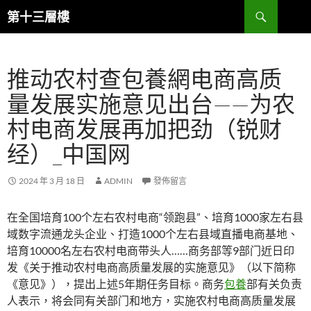
跳
搜
第十三層樓
至
尋
主
要
推动农村查包養網电商高质
內
容
量发展实施意见出台——为农
村电商发展再加把劲（锐财
经）_中国网
2024 年 3 月 18 日
ADMIN
發佈留言
在全国培育100个左右农村电商“领跑县”、培育1000家左右县
域数字流通龙头企业、打造1000个左右县域直播电商基地、
培育10000名左右农村电商带头人……商务部等9部门近日印
发《关于推动农村电商高质量发展的实施意见》（以下简称
《意见》），提出上述5年期任务目标。商务
包養
部有关负责
人表示，将会同有关部门和地方，实施农村电商高质量发展