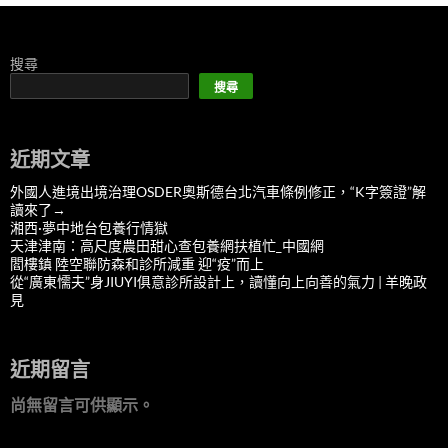
搜尋
搜尋
近期文章
外國人進境出境治理OSDER奧斯德台北汽車條例修正，“K字簽證”解
讀來了→
湘西·夢中地台包養行情獄
天津津南：高尺度農田甜心查包養網扶植忙_中國網
閻樓鎮 陸空聯防森和診所減重 迎“疫”而上
從“廣東懦夫”身JIUYI俱意診所設計上，讀懂向上向善的氣力 | 羊晚政
見
近期留言
尚無留言可供顯示。