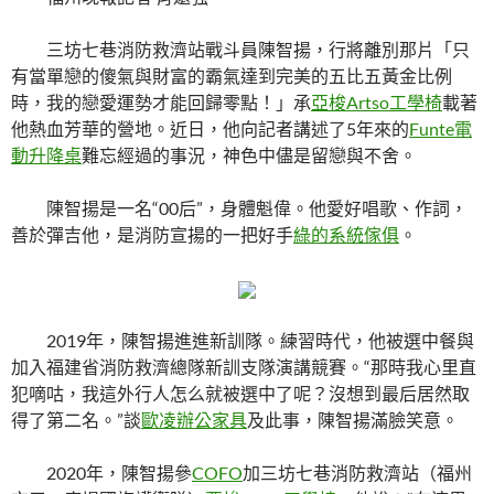
三坊七巷消防救濟站戰斗員陳智揚，行將離別那片「只
有當單戀的傻氣與財富的霸氣達到完美的五比五黃金比例
時，我的戀愛運勢才能回歸零點！」承
亞梭Artso工學椅
載著
他熱血芳華的營地。近日，他向記者講述了5年來的
Funte電
動升降桌
難忘經過的事況，神色中儘是留戀與不舍。
陳智揚是一名“00后”，身體魁偉。他愛好唱歌、作詞，
善於彈吉他，是消防宣揚的一把好手
綠的系統傢俱
。
2019年，陳智揚進進新訓隊。練習時代，他被選中餐與
加入福建省消防救濟總隊新訓支隊演講競賽。“那時我心里直
犯嘀咕，我這外行人怎么就被選中了呢？沒想到最后居然取
得了第二名。”談
歐凌辦公家具
及此事，陳智揚滿臉笑意。
2020年，陳智揚參
COFO
加三坊七巷消防救濟站（福州