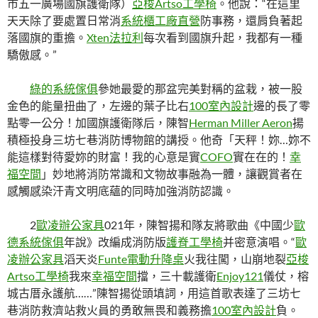
市五一廣場國旗護衛隊）
亞梭Artso工學椅
。他說：“在這里
天天除了要處置日常消
系統櫃工廠直營
防事務，還肩負著起
落國旗的重擔。
Xten法拉利
每次看到國旗升起，我都有一種
驕傲感。”
綠的系統傢俱
參她最愛的那盆完美對稱的盆栽，被一股
金色的能量扭曲了，左邊的葉子比右
100室內設計
邊的長了零
點零一公分！加國旗護衛隊后，陳智
Herman Miller Aeron
揚
積極投身三坊七巷消防博物館的講授。他奇「天秤！妳…妳不
能這樣對待愛妳的財富！我的心意是實
COFO
實在在的！
幸
福空間
」妙地將消防常識和文物故事融為一體，讓觀賞者在
感觸感染汗青文明底蘊的同時加強消防認識。
2
歐凌辦公家具
021年，陳智揚和隊友將歌曲《中國少
歐
德系統傢俱
年說》改編成消防版
護脊工學椅
并密意演唱。“
歐
凌辦公家具
滔天炎
Funte電動升降桌
火我往闖，山崩地裂
亞梭
Artso工學椅
我來
幸福空間
擋，三十載護衛
Enjoy121
儀仗，榕
城古厝永護航……”陳智揚從頭填詞，用這首歌表達了三坊七
巷消防救濟站救火員的勇敢無畏和義務擔
100室內設計
負。