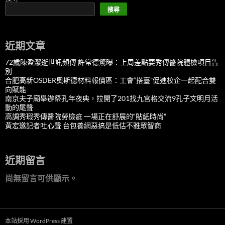
搜尋
近期文章
72歲陳盈潔逝世訊頻傳 許常德驚曝：上周差點要秀傳醫院體檢項目告
別
合肥高新OSDER奧斯德材料報價區：工會“搭臺”促進校企一起配合雙
向賦能
南京夫子廟舉辦祭孔年夜典，拉開了201找九宮格交流9孔子文明月活
動的尾聲
高調秀瑕秀傳醫院勞檢疵 一場正在舒展的“貼紙時尚”
黃宏邀記者吐心聲 台包養網惡搞是低估不雅眾智商
近期留言
尚無留言可供顯示。
本站採用 WordPress 建置