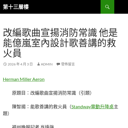
跳
搜
第十三層樓
至
尋
主
要
改編歌曲宣揚消防常識 他是
內
容
能億嵐室內設計歌善講的救
火員
2026 年 4 月 3 日
ADMIN
發佈留言
Herman Miller Aeron
原題目：改編歌曲宣揚消防常識（引題）
陳智揚：能歌善講的救火員（
Standway電動升降桌
主
題）
福州晚報記者 肖遠強