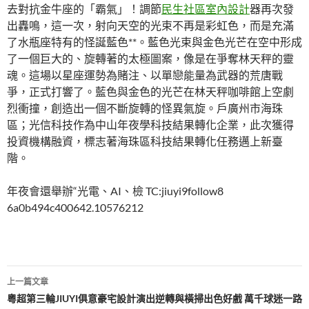
去對抗金牛座的「霸氣」！調節
民生社區室內設計
器再次發
出轟鳴，這一次，射向天空的光束不再是彩虹色，而是充滿
了水瓶座特有的怪誕藍色**。藍色光束與金色光芒在空中形成
了一個巨大的、旋轉著的太極圖案，像是在爭奪林天秤的靈
魂。這場以星座運勢為賭注、以單戀能量為武器的荒唐戰
爭，正式打響了。藍色與金色的光芒在林天秤咖啡館上空劇
烈衝撞，創造出一個不斷旋轉的怪異氣旋。戶廣州市海珠
區；光信科技作為中山年夜學科技結果轉化企業，此次獲得
投資機構融資，標志著海珠區科技結果轉化任務邁上新臺
階。
年夜會還舉辦“光電、AI、檢 TC:jiuyi9follow8
6a0b494c400642.10576212
文
上一篇文章
章
粵超第三輪JIUYI俱意豪宅設計演出逆轉與橫掃出色好戲 萬千球迷一路