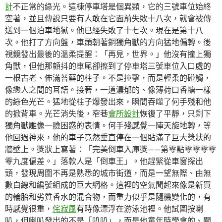
計
不正常的綠光。這棟停車塔是個異類，它的三號車位始終
空著，並且傳說只要有人敢在它面前失敗十八次，就會被傳
送到一個泊車地獄。他已經失敗了十七次。現在是第十八
次。他打了方向盤，車頭朝著銅獨角獸的方向猛地偏轉。後
視鏡發出最後的溫柔提醒：「再見，世界。」他沒有撞上獨
角獸，但他那顫抖的車尾卻擦到了停車塔三號車位入口處的
一根古老、佈滿苔蘚的柱子。不是撞擊，而是輕柔的碰觸，
像戀人之間的耳語。接著，一道濃郁的、像薄荷口香糖一樣
的綠色光芒。猛地從柱子爆發出來，瞬間吞噬了何手殘和他
的掀背車。光芒消失後，窄巷
會所設計
恢復了平靜，只剩下
獨角獸雕像一臉困惑的表情。何手殘感覺一陣天旋地轉，等
他回過神來，他的車子竟然垂直停在一個貼滿了巨大獎狀的
牆壁上。獎狀上寫著：「完美倒車入庫獎——第零點零零零零
零九度偏差。」落款人是「倒車王」。他趕緊從車窗探出
頭，發現周圍不再是熟悉的城市街道，而是一望無際、由無
數白線和編號組成的巨大網格。這裡的空氣聞起來像是新買
的輪胎和劣質香水的混合物，而重力似乎是隨機變化的，有
時感覺很重，
侘寂風
有時像漂浮在游泳池裡。他試圖按喇
叭，但喇叭發出的不是「叭叭」，而是他童年時學會的、關