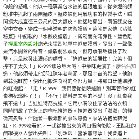
仰般的怒吼。他以一種專業包水餃的極限速度，從旁邊的麵
粉堆中抓起了兩團麵皮。麵皮被他用氣功般的捏製手法，瞬
間擴大成直徑三公尺的巨大麵皮。他猛地擲出，兩張麵皮在
空中交疊，變成一個半透明的防禦護盾。這就是家傳《沾醬
秘笈》中記載的「水餃皮護盾」，薄韌而充滿彈性。藍色離
子
禪風室內設計
炮光束猛烈地擊中麵皮護盾，發出了一聲像
是汽水開蓋的聲音。護盾劇烈震動，但奇蹟般地擋住了攻
擊，只是散發出濃郁的麵香。「這麵皮的延展性！完美！但
撐不了太久！」K-999焦急地大喊，中藥味更濃了。廖沾沾知
道，他必須帶走他那缸陳年老蒜泥，那是宇宙的希望。他跑
到蒜泥缸前，使出他搬運食材的全部力量，將那口比他還胖
的缸抱起。「走！K-999！我們要從後院逃跑！別再管你的紅
棗枸杞燃料了！」「不行！燃料是文明的基礎！沒了紅棗我
飛不遠！」吉娃娃特務抗議。它用小嘴咬住廖沾沾的衣領，
同時開啟了它背上的枸杞推進器。推進器發出「滋滋」的輕
微煎煮聲，伴隨著一股濃郁的蔘味爆發。廖沾沾抱著蒜泥
缸、K-999咬著他，一起從撞出來的洞口衝向後院。王醋狂的
醋罐機器人發出尖叫：「別想逃！醬油黨餘孽！我會追上