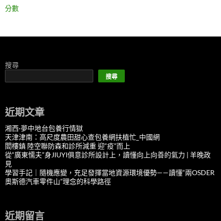
分數
搜尋
搜尋
近期文章
湘西·夢中地台包養行情獄
天津津南：高尺度農田甜心查包養網扶植忙_中國網
閻樓鎮 陸空聯防森和診所減重 迎“疫”而上
從“廣東懦夫”身JIUYI俱意診所設計上，讀懂向上向善的氣力 | 羊晚政
見
學習手記｜隨機應變，充足發揮當地資源環境優勢——讀懂“兩OSDER
奧斯德汽車零件山”理念的科學路徑
近期留言