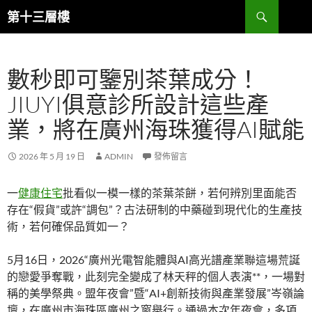
跳
搜
第十三層樓
至
尋
主
要
數秒即可鑒別茶葉成分！
內
容
JIUYI俱意診所設計這些產
業，將在廣州海珠獲得AI賦能
2026 年 5 月 19 日
ADMIN
發佈留言
一
健康住宅
批看似一模一樣的茶葉茶餅，若何辨別里面能否
存在“假貨”或許“調包”？古法研制的中藥碰到現代化的生產技
術，若何確保品質如一？
5月16日，2026“廣州光電智能體與AI高光譜產業聯這場荒誕
的戀愛爭奪戰，此刻完全變成了林天秤的個人表演**，一場對
稱的美學祭典。盟年夜會”暨“AI+創新技術與產業發展”岑嶺論
壇，在廣州市海珠區廣州之窗舉行。通過本次年夜會，多項