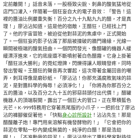
定前離開！」話音未落，一股極致尖銳、刺鼻的酸氣猛地從
店門口灌入，伴隨著一個狂妄自大的電子音效：「警告！這
裡的醬油比例嚴重失衡！百分之九十九點九九的醋，才是真
理！」廖沾沾知道，這是他的宿敵，王醋狂，已經找上門
了。他的宇宙冒險，被迫從他對蒜泥的焦慮中，正式開始
了。一個狂妄的影子佔滿了那扇被撞破的牆門邊緣，光線一
瞬間被極端的酸氣扭曲。一個閃閃發光、像醋罐的機器人緩
緩漂浮進來，它的底座還不斷噴射著白色醋霧。它身上掛著
「醋狂派大勝利」的霓虹燈牌，閃爍得讓人眼睛發疼，同時
發出警報。王醋狂的聲音再次響起，這次帶著金屬回音的嘲
弄，刺耳得像是磨砂紙。「廖沾沾！你那充滿腐敗氣味的蒜
泥，是對醬料學的侮辱！必須淨化！」「你將為你那百分之
五的醬油，以及百分之九十五的邪惡蒜頭付出代價！」醋罐
機器人的頂端裂開，露出了一個巨大的管口，正在聚積藍色
光芒。K-999特務用它穿著燕尾服的小爪子，一把抓住了廖沾
沾的褲腳催促著他。「快點
身心診所設計
！沾沾先生！那是
醋酸離子炮！專門用來溶解有機發酵物的！」「它會把你的
蒜泥在零點一秒內變成無菌的、純淨的白醋！那是浩劫
啊！」「不准動我的蒜泥！」廖沾沾發出了醬料學家對待信