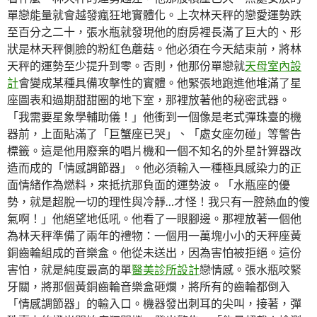
單戀能量就會越發瘋狂地實體化。上次林天秤的戀愛運勢跌
至百分之二十，張水瓶就發現他的廚房裡長滿了巨大的、形
狀是林天秤側臉的粉紅色蘑菇。他必須在今天結束前，將林
天秤的運勢至少提升到零。否則，他那份單戀就
天母室內設
計
會變成某種具備攻擊性的實體。他緊張地跑進他堆滿了星
座圖表和過期甜甜圈的地下室，那裡放著他的秘密武器。
「我需要星象學輔助儀！」他衝到一個像是老式彈珠臺的機
器前，上面貼滿了「巨蟹座已哭」、「處女座勿碰」等警告
標籤。這是他用廢棄的唱片機和一個不知名的外星計算器改
造而成的「情感調節器」。他必須輸入一種極具感染力的正
面情緒作為燃料，來抵抗那負面的運勢波。「水瓶座的優
勢，就是超脫一切的理性與冷靜…才怪！我只有一腔熱血的傻
氣啊！」他絕望地低吼。他看了一眼腳邊。那裡放著一個他
為林天秤準備了兩年的禮物：一個用一萬塊小小的天秤座黃
銅齒輪組成的音樂盒。他從未送出，因為害怕被拒絕。這份
害怕，就是純度最高的單
醫美診所設計
戀情感。張水瓶咬緊
牙關，將那個黃銅齒輪音樂盒砸爛，將所有的齒輪都倒入
「情感調節器」的輸入口。機器發出刺耳的尖叫，接著，彈