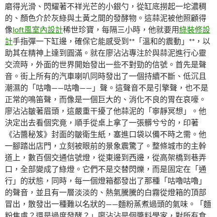
磨得光滑、閃耀著不祥光芒的小銀勺，從缸底撈起一坨濃稠
的、顏色介於灰綠與土黃之間的發酵物。這蒜泥被他照顧得
像
loft風室內設計
稀世珍寶，每隔三小時，他就要用
綠裝修設
計
手指彈一下缸邊，確保它能感受到**「溫和的震動」**，以
助其在精神上達到圓滿。就在廖沾沾專注於與蒜泥進行心靈
交流時，外面的世界開始發出一些不對勁的信號。首先是聲
音。街上所有的汽車喇叭同時發出了一個持續不斷、低沉且
潮濕的「咕嚕——咕嚕——」聲。這聲音不是引擎聲，也不是
正常的鳴笛聲，而像是一個巨大的、消化不良的胃在哀嚎。
廖沾沾皺著眉頭，這嚴重干擾了他蒜泥的「寧靜冥想」。他
決定出去看個究竟，順手從桌上拿了一張髒兮兮的，印著
《沾醬秘笈》封面的皺衛生紙，塞進口袋以備不時之需。他
一腳踏出店門，立刻被眼前的景象震驚了。整條城市的主幹
道上，數百個交通信號燈，從東邊到西邊，從高架橋到巷弄
口，全部變成了綠燈。它們不是交替閃爍，而是固定在「通
行」的狀態，同時，每一個燈箱都發出了那種「咕嚕咕嚕」
的聲音，並且有一層淡淡的、熱氣騰騰的白霧從燈箱的頂部
冒出，散發出一種難以名狀的——麵粉蒸煮過頭的氣味。「麵
粉焦慮？還是過度發酵？」廖沾沾是個醬料學家，對所有食