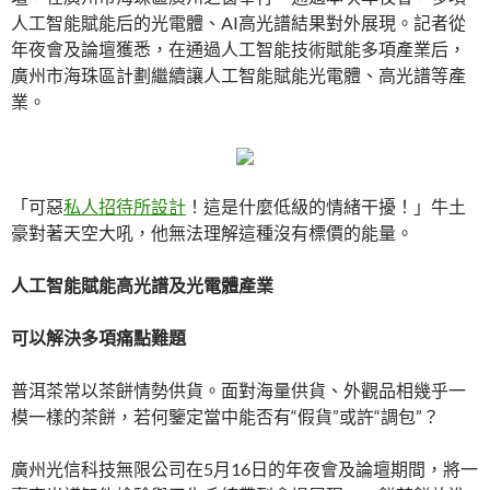
人工智能賦能后的光電體、AI高光譜結果對外展現。記者從
年夜會及論壇獲悉，在通過人工智能技術賦能多項產業后，
廣州市海珠區計劃繼續讓人工智能賦能光電體、高光譜等產
業。
「可惡
私人招待所設計
！這是什麼低級的情緒干擾！」牛土
豪對著天空大吼，他無法理解這種沒有標價的能量。
人工智能賦能高光譜及光電體產業
可以解決多項痛點難題
普洱茶常以茶餅情勢供貨。面對海量供貨、外觀品相幾乎一
模一樣的茶餅，若何鑒定當中能否有“假貨”或許“調包”？
廣州光信科技無限公司在5月16日的年夜會及論壇期間，將一