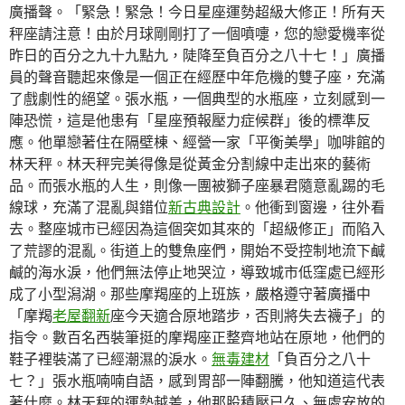
廣播聲。「緊急！緊急！今日星座運勢超級大修正！所有天
秤座請注意！由於月球剛剛打了一個噴嚏，您的戀愛機率從
昨日的百分之九十九點九，陡降至負百分之八十七！」廣播
員的聲音聽起來像是一個正在經歷中年危機的雙子座，充滿
了戲劇性的絕望。張水瓶，一個典型的水瓶座，立刻感到一
陣恐慌，這是他患有「星座預報壓力症候群」後的標準反
應。他單戀著住在隔壁棟、經營一家「平衡美學」咖啡館的
林天秤。林天秤完美得像是從黃金分割線中走出來的藝術
品。而張水瓶的人生，則像一團被獅子座暴君隨意亂踢的毛
線球，充滿了混亂與錯位
新古典設計
。他衝到窗邊，往外看
去。整座城市已經因為這個突如其來的「超級修正」而陷入
了荒謬的混亂。街道上的雙魚座們，開始不受控制地流下鹹
鹹的海水淚，他們無法停止地哭泣，導致城市低窪處已經形
成了小型潟湖。那些摩羯座的上班族，嚴格遵守著廣播中
「摩羯
老屋翻新
座今天適合原地踏步，否則將失去襪子」的
指令。數百名西裝筆挺的摩羯座正整齊地站在原地，他們的
鞋子裡裝滿了已經潮濕的淚水。
無毒建材
「負百分之八十
七？」張水瓶喃喃自語，感到胃部一陣翻騰，他知道這代表
著什麼。林天秤的運勢越差，他那股積壓已久、無處安放的