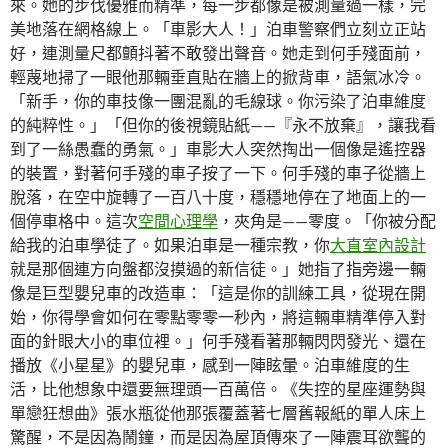
來。她的步伐優雅而精準，每一步都像是被測量過一樣，完
美地落在網格線上。「車影大人！」泊車警察們立刻立正站
好，連測量尺都顫抖著不敢發出聲音。她走到何手殘面前，
輕蔑地掃了一眼他那輛垂直貼在牆上的掀背車，語氣冰冷。
「新手，你的車技像一團混亂的毛線球。你污染了泊車維度
的純粹性。」「但你的後視鏡貼紙——『永不放棄』，讓我看
到了一絲愚蠢的勇氣。」車影大人突然掏出一個像是遙控器
的裝置，對著何手殘的車子按了一下。何手殘的車子從牆上
脫落，在空中旋轉了一百八十度，穩穩地停在了地面上的一
個停車格中。這次
空間心理學
，夾角是——零度。「你被分配
給我的泊車學徒了。如果泊車是一種宗教，你
大直室內設計
就是那個連方向盤都沒摸過的新信徒。」她指了指旁邊一輛
像是巨型嬰兒車的改造車：「這是你的訓練工具，從現在開
始，你得學會如何在零點零零一秒內，將這輛車精準停入對
面的針眼大小的車位裡。」何手殘看著那輛閃閃發光、還在
播放《小星星》的嬰兒車，感到一陣眩暈。泊車維度的生
活，比他想象中還要無理頭一百萬倍。《失控的星座運勢與
單戀狂想曲》張水瓶從他那張覆蓋著七層舊報紙的單人床上
驚醒，不是因為鬧鐘，而是因為屋頂傳來了一陣震耳欲聾的