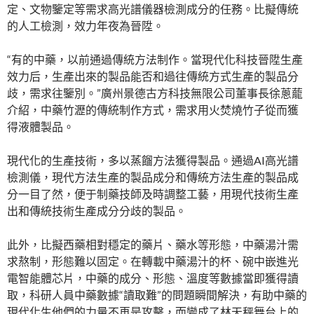
定、文物鑒定等需求高光譜儀器檢測成分的任務。比擬傳統
的人工檢測，效力年夜為晉陞。
“有的中藥，以前通過傳統方法制作。當現代化科技晉陞生產
效力后，生產出來的製品能否和過往傳統方式生產的製品分
歧，需求往鑒別。”廣州景德古方科技無限公司董事長徐蔥蘢
介紹，中藥竹瀝的傳統制作方式，需求用火焚燒竹子從而獲
得液體製品。
現代化的生產技術，多以蒸餾方法獲得製品。通過AI高光譜
檢測儀，現代方法生產的製品成分和傳統方法生產的製品成
分一目了然，便于制藥技師及時調整工藝，用現代技術生產
出和傳統技術生產成分分歧的製品。
此外，比擬西藥相對穩定的藥片、藥水等形態，中藥湯汁需
求熬制，形態難以固定。在轉載中藥湯汁的杯、碗中嵌進光
電智能體芯片，中藥的成分、形態、溫度等數據當即獲得讀
取，科研人員中藥數據“讀取難”的問題瞬間解決，有助中藥的
現代化生他們的力量不再是攻擊，而變成了林天秤舞台上的