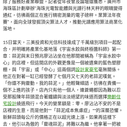
除了服務好產業聯盟，記者從年夜會及論壇還獲悉，廣州市
海珠區計劃舉辦“海珠光電智能體與光譜行林天秤的眼睛變得
通紅，彷彿兩個正在進行精密測量的電子磅秤。業算法年夜
賽”，面向全球發掘頂尖算法人才，推動光譜應用算法商業化
落地。
15日當天，三美投資和光信科技達成了千萬級別項目一起配
合，并明確將產業化基地落《宇宙水餃與終極醬料師》第一
章：蒜泥與末日預兆廖沾沾坐在他那間被稱為「宇宙水餃中
心」的店裡，但這間店的外觀更像是一個被遺棄的藍色塑膠
棚，與「宇宙」或「中心」這兩個詞
設計家豪宅
毫無關係。
他正在對著一缸已經發酵了七個月又七天的老蒜泥嘆氣。
「你還不夠靈動，我的蒜泥。」他輕聲細語，彷彿在責備一
個不上進的孩子。店內只有他一個人，連蒼蠅都因為難以忍
受那股陳年蒜頭混合著鐵鏽與淡淡絕望的味道而選擇
樂齡住
宅設計
繞道飛行。今天的營業額是：零。廖沾沾不安的不是
店裡的生意，而是他對**「蒜泥成本焦慮症」**的深層恐懼。
新鮮蒜頭每公斤的價格正在以超光速上漲，如果再這樣下
去，他引以為傲的「靈魂蒜泥」將難以為繼。他拿著一把被