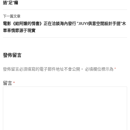
過“足”癮
導
覽
下一篇文章
電影《給阿嬤的情書》正在洽談海內發行 “JIUYI俱意空間設計手搓”木
單車情節源于現實
發佈留言
發佈留言必須填寫的電子郵件地址不會公開。
必填欄位標示為
*
留言
*