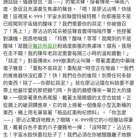
通話鈕。儀器發出「滋——」的電流聲，接著傳來一陣高八
度、急促且充滿養生焦慮的聲音。「喂！是廖沾沾嗎！快接
聽！這裡是 K-999！宇宙水餃聯盟特級特務！你那邊是不是
已經聞到宇宙級的酸味了？我們需要你的蒜泥！你被徵召
了！馬上！」廖沾沾的耳朵被這聲音震得嗡嗡作響，他捏著
對講機，困惑地喊道：「特務？酸味？等等！我聞到的不是
酸味！是麵
牙醫診所設計
粉過度膨脹的焦慮味！還有，我現
在走不開！我的陳年老蒜泥需要每隔三小時的溫和震動！」
「蒜泥？」對面傳來K-999崩潰的尖叫聲，帶著濃濃的中藥味
電子雜音：「重點不是蒜泥！重點是**時空正在彎曲！**我們
的推進器快沒紅棗了！快！我們在你的後院！別帶任何多餘
的東西！除了——你那缸蒜泥！」就在廖沾沾還在糾結要不要
帶上他最珍愛的那把銀勺時，外面的牆壁傳來一聲巨大的撞
擊。一個穿著黑色燕尾服、戴著太陽眼鏡的太空吉娃娃，正
從牆上的破洞鑽進來。它的背上揹著一個像是小型瓦斯桶的
東西，桶上用毛筆寫著「極品紅棗枸杞燃料」。「你怎麼
——」廖沾沾驚訝地瞪大了眼睛。K-999用它的小短腿站得筆
直，戴著白色手套的爪子優雅地一揮：「沒時間了，沾沾先
生！宇宙水餃快要拉肚子了！我們必須在你被醋酸離子炮鎖