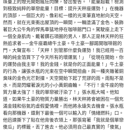
珠臺上的燈光開始瘋狂閃爍，發出警告。「能量超載！檢測
到極致純粹的單戀能量！目標：提升天秤座運勢！」在機器
的頂部，一個巨大的、像彩虹一樣的光束筆直地射向天空。
然而，就在光束衝出屋頂的一瞬間，一輛塗滿了金色、裝飾
著巨大公牛角的悍馬車猛地停在咖啡館門口。駕駛座上走下
一個全身肌肉、戴著鑽石項圈的男人，那人正是林天秤的狂
熱追求者——金牛座霸總牛土豪。牛土豪一腳踢開咖啡館的
門，大聲宣布：「天秤！別管那什麼負運勢！我已經用一百
噸的純金箔買下了今天所有的壞運氣！」「從現在開始，你
的運勢由我主宰！我的金錢，就是你的正面能量！」牛土豪
的行為，讓張水瓶的光束在空中瞬間扭曲，與一種夾雜著銅
臭味的金色光芒對撞。天空開始下起了荒謬的雨。雨點不是
水，而是閃耀著淚光的小小黃銅齒輪。「不行！金牛座的物
質力量太強了！我的單戀被汙染了！」張水瓶大喊。他知
道，如果牛土豪的物質力量勝出，林天秤將會被困在一個充
滿金錢和俗氣的虛假愛情裡，而他將永遠失去機會。張水瓶
看向那機器，還剩下最後一個可以輸入的「情緒燃料」口。
他迅速撕下了貼在他背後衣領上，那張寫著「我就是個單戀
傻瓜」的標籤，丟了進去。他必須用自己最真實的「傻氣」