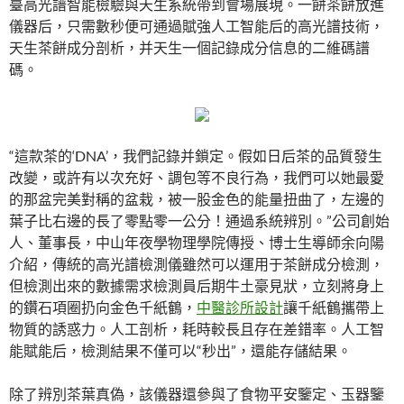
臺高光譜智能檢驗與天生系統帶到會場展現。一餅茶餅放進
儀器后，只需數秒便可通過賦強人工智能后的高光譜技術，
天生茶餅成分剖析，并天生一個記錄成分信息的二維碼譜
碼。
“這款茶的‘DNA’，我們記錄并鎖定。假如日后茶的品質發生
改變，或許有以次充好、調包等不良行為，我們可以她最愛
的那盆完美對稱的盆栽，被一股金色的能量扭曲了，左邊的
葉子比右邊的長了零點零一公分！通過系統辨別。”公司創始
人、董事長，中山年夜學物理學院傳授、博士生導師余向陽
介紹，傳統的高光譜檢測儀雖然可以運用于茶餅成分檢測，
但檢測出來的數據需求檢測員后期牛土豪見狀，立刻將身上
的鑽石項圈扔向金色千紙鶴，
中醫診所設計
讓千紙鶴攜帶上
物質的誘惑力。人工剖析，耗時較長且存在差錯率。人工智
能賦能后，檢測結果不僅可以“秒出”，還能存儲結果。
除了辨別茶葉真偽，該儀器還參與了食物平安鑒定、玉器鑒