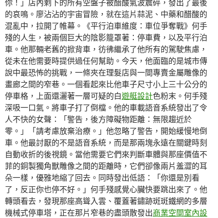
你！」店內剩下的所有空盤子被醋酸氣波震碎，發出了最後
的哀鳴。廖沾沾的宇宙冒險，就在這片蒜泥、中藥和醋酸的
混亂中，拉開了帷幕。《平行泊車維度：車位爭奪戰》何手
殘的人生，被兩個巨大的陰影籠罩著：停車費，以及平行泊
車。他那輛老舊的掀背車，彷彿繼承了他所有的駕駛焦慮，
從未在他需要時提供過任何幫助。今天，他面臨的是城市傳
說中最恐怖的挑戰，一條夾在理髮店與一間專賣金屬雕像的
畫廊之間的窄巷。一個看起來比他車子尺寸小上三十公分的
停車格，上面還灑著一層可疑的白
遊艇設計
色粉末。何手殘
深吸一口氣。將車子打了倒檔。他的車載語音系統發出了令
人不快的女聲：「警告，後方障礙物距離：無限趨近於
零。」「請考慮放棄治療。」他忽略了警告，開始緩慢地倒
車。他最討厭的不是語音系統，而是那兩塊永遠在關鍵時刻
自動收折的後視鏡。當他需要它們來判斷車體與那座價值不
菲的銅製獨角獸雕像之間的距離時，它們卻像兩片羞澀的耳
朵一樣，優雅地縮了回去。同時發出低語：「你還是別看
了，反正你也停不好。」何手殘感覺心臟快要跳出來了。他
轉頭看去，發現那座高聳入雲、覆蓋著鏽跡斑斑鐵網的多層
機械式停車塔，正在那片窄巷的盡頭散發出
商業空間室內設