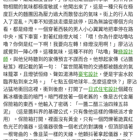
物相關的氣味都極度敏感。他聞出來了，這是一種只有在極
度巨大的麵團因為壓力過大而散發出的氣味。街上的行人陷
入了混亂。汽車不知道該走還是該停，因為無論從哪個方向
看，都是綠燈。一個穿著西裝的男人小心翼翼地把車停在路
中央，搖下車窗，對著紅綠燈大喊：「喂！你為什麼咕嚕咕
嚕？你倒是紅一下啊！我要向左轉！綠燈沒用啊！」廖沾沾
感覺到一陣心悸。這種氣味，這種不祥的「咕嚕」聲
綠設計
師
，與他兒時聽到的家傳預言不謀而合。他想起家傳《沾醬
秘笈》裡記載的第一句：「當世間萬物的交通都被麵皮的氣
味籠罩，且燈號恒綠、聲如湯沸時
豪宅設計
，便是宇宙水餃
臨界點到來之時。」「七點五個地球年…怎麼這麼快？」廖沾
沾猛地衝回店裡，衝到後廚，打開了一
日式住宅設計
個藏在
舊冰櫃後面的暗門。暗門裡放著一個老舊的、像是古代金屬
保險箱的東西。他輸入了密碼：「一醬二醋三油四辣五蒜
泥」（這是醬料界的基礎公式，只有像他這樣的傳統派才會
用）。保險箱打開，裡面沒有黃金，只有一個閃爍著詭異紅
色光芒的儀器。這儀器很像一個老式的對講機，但頂部插著
一根彎曲的、像韭菜一樣的天線。他顫抖著拿起儀器，按下