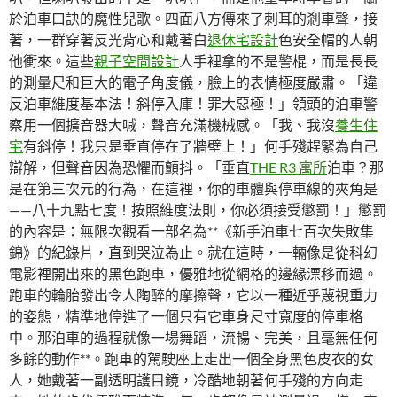
於泊車口訣的魔性兒歌。四面八方傳來了刺耳的剎車聲，接
著，一群穿著反光背心和戴著白
退休宅設計
色安全帽的人朝
他衝來。這些
親子空間設計
人手裡拿的不是警棍，而是長長
的測量尺和巨大的電子角度儀，臉上的表情極度嚴肅。「違
反泊車維度基本法！斜停入庫！罪大惡極！」領頭的泊車警
察用一個擴音器大喊，聲音充滿機械感。「我、我沒
養生住
宅
有斜停！我只是垂直停在了牆壁上！」何手殘趕緊為自己
辯解，但聲音因為恐懼而顫抖。「垂直
THE R3 寓所
泊車？那
是在第三次元的行為，在這裡，你的車體與停車線的夾角是
——八十九點七度！按照維度法則，你必須接受懲罰！」懲罰
的內容是：無限次觀看一部名為**《新手泊車七百次失敗集
錦》的紀錄片，直到哭泣為止。就在這時，一輛像是從科幻
電影裡開出來的黑色跑車，優雅地從網格的邊緣漂移而過。
跑車的輪胎發出令人陶醉的摩擦聲，它以一種近乎蔑視重力
的姿態，精準地停進了一個只有它車身尺寸寬度的停車格
中。那泊車的過程就像一場舞蹈，流暢、完美，且毫無任何
多餘的動作**。跑車的駕駛座上走出一個全身黑色皮衣的女
人，她戴著一副透明護目鏡，冷酷地朝著何手殘的方向走