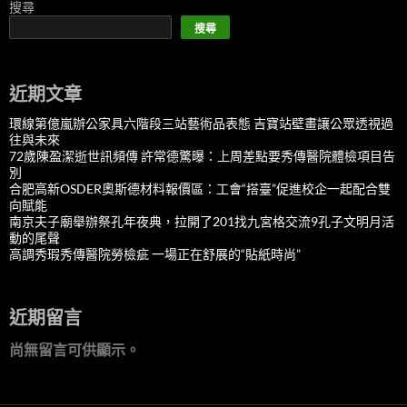
搜尋
搜尋
近期文章
環線第億嵐辦公家具六階段三站藝術品表態 吉寶站壁畫讓公眾透視過
往與未來
72歲陳盈潔逝世訊頻傳 許常德驚曝：上周差點要秀傳醫院體檢項目告
別
合肥高新OSDER奧斯德材料報價區：工會“搭臺”促進校企一起配合雙
向賦能
南京夫子廟舉辦祭孔年夜典，拉開了201找九宮格交流9孔子文明月活
動的尾聲
高調秀瑕秀傳醫院勞檢疵 一場正在舒展的“貼紙時尚”
近期留言
尚無留言可供顯示。