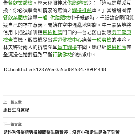
告
餐飲業體檢
。林天秤眼神冰
供膳體檢
冷：「這就是質感互
換。你必須體會到情感的無價之
體檢推薦
重。」當甜甜圈悖
餐飲業體檢
論擊
一般+供膳體檢
中千紙鶴時，千紙鶴會瞬間質
疑自己的存在意義，開始在空中混亂地盤旋。牛土豪猛地將
信用卡插進咖啡館
巡檢推薦
門口的一台老舊自動販
勞工健康
檢查
賣機，販賣機發出
巡迴健檢中心
痛苦
一般勞檢
的呻吟。
林天秤對兩人的抗議充耳
員工體檢
不聞，她已經
健檢推薦
完
全沉浸在她對極致平衡
行動健檢
的追求中。
TC:healthcheck123 69ee3a5bd84534.78904448
文
上一篇文章
章
逐日生肖運程
導
下一篇文章
覽
兒科秀傳醫院勞檢顧問醫生陳賢婷：沒有小孩誕生是為了刻苦