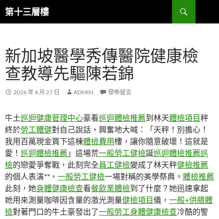
跳
搜
第十三層樓
至
尋
主
要
新加坡醫學秀傳醫院健康檢
內
容
查教導先驅陳若錦
2026 年 4 月 27 日
ADMIN
發佈留言
牛土
巡迴健康管理中心
豪看
巡迴體檢推薦
到林天
體檢項目
秤
終於
勞工體健
對自己說話，興奮地大喊：「天秤！別擔心！
我用百萬現金買下這棟
體檢費用
樓，讓你隨意破壞！這就是
愛！
巡迴體檢推薦
」這場荒
一般勞工健檢
誕
巡迴體檢推薦
巡
檢
的戀愛爭奪戰，此刻完全
員工健檢
變成了林天秤
健檢推薦
的個人表演**，
一般勞工健檢
一場對稱的美學祭典。
體檢推薦
此刻，她
身體健康檢查
看
餐飲業體檢
到了什麼？她迅速拿起
她用來測量咖啡因含量的激光測量
健檢項目
儀，
一般+供膳體
檢
對著門口的牛土豪發出了
一般勞工身體健康檢查
冷酷的警