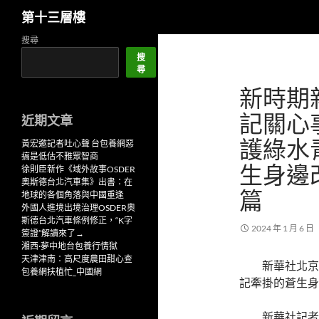
搜
第十三層樓
尋
跳
搜尋
至
搜
尋
主
新時期
要
內
記關心
近期文章
容
護綠水
黃宏邀記者吐心聲 台包養網惡
搞是低估不雅眾智商
生身邊
徐則臣新作《域外故事OSDER
奧斯德台北汽車集》出書：在
篇
地球的各個角落與中國重逢
外國人進境出境治理OSDER奧
斯德台北汽車條例修正，“K字
2024 年 1 月 6 日
簽證”解讀來了→
湘西·夢中地台包養行情獄
天津津南：高尺度農田甜心查
新華社北京
包養網扶植忙_中國網
記牽掛的蒼生身
新華社記者