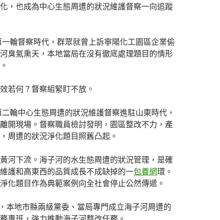
化，也成為中心生態周遭的狀況維護督察一向追蹤
，第一輪督察時代，群眾就曾上訴寧陽化工園區企業偷
河臭氣熏天，本地當局在沒有徹底處理題目的情形
。
效若何？督察組緊盯不放。
，第二輪中心生態周遭的狀況維護督察進駐山東時代，
離開現場。督察職員檢討發明，園區整改不力，產
，周遭的狀況淨化題目照舊凸起。
黃河下流。海子河的水生態周遭的狀況管理，是確
維護和高東西的品質成長不成缺掉的一
包養網
環。
淨化題目作為典範案例向全社會停止公然傳遞。
9月，本地市縣兩級黨委、當局專門成立海子河周遭的
務專班，強力推動海子河整改任務。