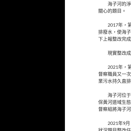
海子河的淨
關心的題目。
2017年
排廢水，使海子
下上報整改完成
現實整改成
2021年
督察職員又一次
業污水持久直排
海子河位于
保黃河道域生態
督察組將海子河
2021年
狀況題目整改任