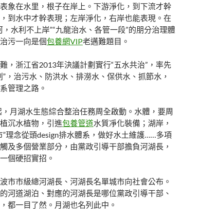
表象在水里，根子在岸上。下游淨化，到下流才幹
，到水中才幹表現；左岸淨化，右岸也能表現。在
河，水利不上岸”“九龍治水、各管一段”的朋分治理體
治污一向是個
包養網VIP
老邁難題目。
難，浙江省2013年決議計劃實行“五水共治”，率先
制”，治污水、防洪水、排澇水、保供水、抓節水，
系管理之路。
年起，月湖水生態綜合整治任務周全啟動。水體，要周
植沉水植物，引進
包養管道
水質凈化裝備；湖岸，
”理念從頭design排水體系，做好水土維護……多項
觸及多個營業部分，由黨政引導干部擔負河湖長，
一個硬招實招。
波市市級總河湖長、河湖長名單城市向社會公布。
的河道湖泊、對應的河湖長是哪位黨政引導干部、
，都一目了然。月湖也名列此中。