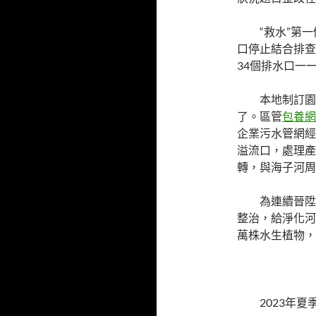
“救水”第
口停止結合排查
34個排水口一
本地制訂園
了。區管
包養網
企業污水管網經
溢流口，處理產
轉，與海子河周
為連續晉陞
整治，給淨化河
萬株水生植物，
2023年