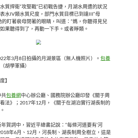
水質捍衛“攻堅戰”已初戰告捷，月湖水周遭的狀況
表水IV類水質尺度，部門水質目標已到達III“母
動的盯著裴母閉著的眼睛，叫道：“媽，你聽得見兒
如果聽得到了，再動一下手。或者睜類。
022年3月8日拍攝的月湖景區（無人機照片）。
包養
（胡學軍攝）
度】
中共
包養網
中心辦公廳、國務院辦公廳印發《關于周
看法》；2017年12月，《關于在湖泊實行湖長制的
。
年新年賀詞中，習近平總書記說：“每條河道要有‘河
2018年6月、12月，河長制、湖長制周全樹立，這是