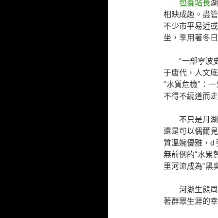
包養站長
湖
相映成趣。盡管
不少市平易近或
坐，享用著冬日
“一部寧波
于唐代，人文底
“水質危機”：
不得不繞道而走
不只是月湖
還是可以偶爾見
質溫婉優雅，d
無前例的“水累贅
里河流成為“黑
河湖生態周
著群眾生涯的幸