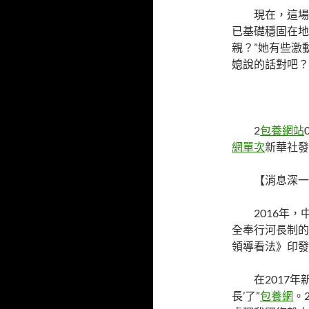
現在，這場
已基礎穩固在地
親？”她有些激
媳說的話對吧？
2
包養網站
網單次
新華社發
【消息深一
2016年，
全奉行河長制的
領導看法》印發
在2017
長’了”
包養網
。