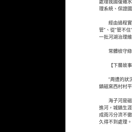
處理我國復雜水
理系統、保證國
經由過程實
管”、從“管不住
一批河湖治理維
常體檢守綠
【下層故事
“周遭的狀
鎮磁窯西村村平
海子河是磁
進河，城鎮生涯
成雨污分流不徹
久得不到處理。