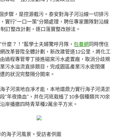
一個步驟，是控源截污。泰安對海子河沿線一切排污
，實行“一口一策”分類處理，聘任專家團隊對沿線
一制訂整改計劃，逐口落實整改辦法。
“什麼？！”藍學士夫婦驚呼月隊，
包養網
同時愣住
網改革晉陞全體計劃，新改建管道12公里，將化工
由過程專管零丁接進磁窯污水處置廠，取消分歧規
業污水溢流直排題目，完成園區產業污水密閉運
遭的狀況完整隔分開來。
海子河濕地自凈才能，本地還鼎力實行海子河清淤
段“年夜換血”，并在河底栽植了10多個種類共70余
沿岸播撒四時青草種2萬余平方米。
夏季的海子河風景。受訪者供圖