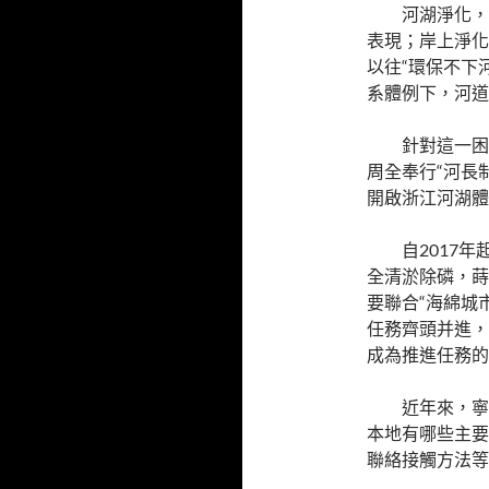
河湖淨化，
表現；岸上淨化
以往“環保不下
系體例下，河道
針對這一困
周全奉行“河長
開啟浙江河湖體
自2017
全清淤除磷，蒔
要聯合“海綿城市
任務齊頭并進，
成為推進任務的
近年來，寧
本地有哪些主要
聯絡接觸方法等