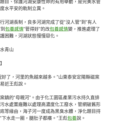
題目、保護河湖安康性命的有用舉動，是完美水管
度水平安的軌制立異。
行河湖長制，良多河湖完成了從“沒人管”到“有人
”到
包養感情
“管得好”的改
包養感情
變，推進處理了
護困難，河湖狀態慢慢惡化。
水青山
】
況好了，河里的魚越來越多。”山東泰安定陽縣磁窯
易近王彪說。
窯鎮的“母親河”。由于化工園區產業污水持久直排
污水處置廠難以處理高濃度化工廢水，管網破舊形
底等緣由，海子河一度成為黑臭水體，淨化題目持
“下水走一圈，腿肚子都癢。”王彪
包養
說。