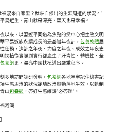
幸福感來自哪里？就來自傑出的生涯周遭的狀況。”
平易近生，青山就是漂亮，藍天也是幸福。
夜以來，以習近平同道為焦點的黨中心把生態文明
華平易近族永續成長的最基礎年夜計，
包養軟體
展
性任務，決計之年夜、力度之年夜、成效之年夜史
明扶植從實際到實行都產生了汗青性、轉機性、全
包養網
更，漂亮中國扶植邁出嚴重程序。
刻多地訪問調研發明，
包養網
各地牢牢記住總書記
項生態周遭的狀況範疇改造舉動落地生效，以軌制
青山
包養網
，答好生態維護“必答題”。
福河湖
】