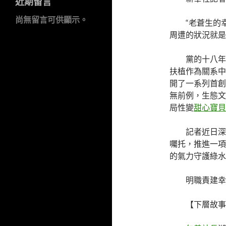
近期留言
尚無留言可供顯示。
“老蒼生的
周遭的狀況就是
黨的十八年
扶植作為關系中
開了一系列首創
無前例，生態文
局性變
甜心寶貝
記者近日深
囑托，推進一項
的氣力守護綠水
明職責建幸
【下層故事