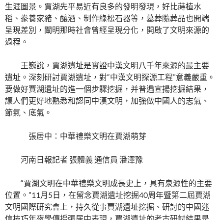
生涯圖景。賈湖先平易近有良多的發明發現，好比蒔植水
稻、豢養家豬、釀酒、制作綠松石器等，墓葬隨葬品也開端
呈現差別，闡明那時社會曾經呈現分化，開啟了文明來源的
過程。
王巍說，賈湖遺址是實證中漢文明八千年來源的最主要
遺址。深刻研討賈湖遺址，對“中漢文明探源工程”意義嚴重。
要做好賈湖遺址的進一個步驟挖掘，并普遍宣揚挖掘結果，
讓人們更好地熟悉和認同中漢文明，加強做中國人的志氣、
節氣、底氣。
張居中：中華禮樂文明在賈湖萌芽
河南日報記者 張體義 通信員 潘澤豫
“賈湖文明在中華禮樂文明成長史上，具有泉源性的主要
位置。”11月5日，在留念賈湖遺址挖掘40周年暨第二屆賈湖
文明國際研究會上，持久從事賈湖遺址挖掘、研討的中國迷
信技巧年夜學傳授張居中表現，賈湖遺址的考古研討結果是