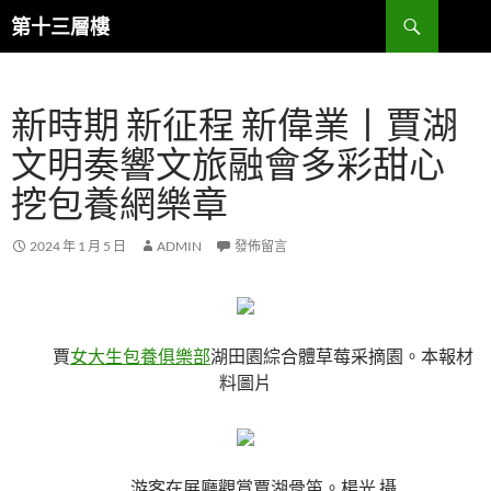
跳
搜
第十三層樓
至
尋
主
要
新時期 新征程 新偉業丨賈湖
內
容
文明奏響文旅融會多彩甜心
挖包養網樂章
2024 年 1 月 5 日
ADMIN
發佈留言
賈
女大生包養俱樂部
湖田園綜合體草莓采摘園。本報材
料圖片
游客在展廳觀賞賈湖骨笛。楊光 攝