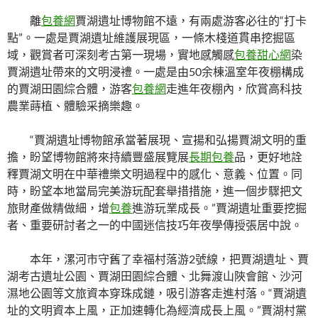
離
包養網
賈湖遺址博物館不遠，有兩處游客必往的“打卡
點”。一處是賈湖遺址維護展現區，一條木棧道貫串挖掘區
域，觀賞者可深刻考古第一現場，實地感觸感
包養甜心網
染
賈湖遺址帶來的文明浸禮。一處是由50余棟溫室年夜棚構成
的賈湖田園綜合體，游客
包養網
走進年夜棚內，欣賞高科技
農業蒔植、體驗采摘樂趣。
“賈湖遺址博物館承當著展現、宣揚和弘揚賈湖文明的重
擔，盼望博物館將來持續豐盛展覽展
長期包養
品，更好地詮
釋賈湖文明在中華禮樂文明過程中的感化、意義、位置。同
時，盼望本地當局完美游玩配套舉措措施，進一個步驟把文
旅財產做精做細，增
包養
進游玩業成長。”賈湖遺址重要挖掘
者、重要研討者之一的中國迷信技巧年夜學傳授張居中說。
本年，漯河市守舊了幸福村落游2號線，把賈湖遺址、賈
湖考古遺址公園、賈湖田園綜合體、北舞渡山陜會館、沙河
濕地公園等文旅資本穿珠成鏈，吸引游客走進村落。“賈湖遺
址的文明資本上風，正加速轉化為經濟成長上風。”賈湖村黨