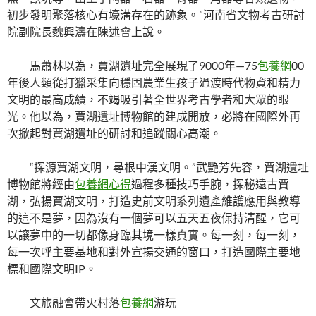
初步發明聚落核心有壕溝存在的跡象。”河南省文物考古研討
院副院長魏興濤在陳述會上說。
馬蕭林以為，賈湖遺址完全展現了9000年—75
包養網
00
年後人類從打獵采集向穩固農業生孩子過渡時代物資和精力
文明的最高成績，不竭吸引著全世界考古學者和大眾的眼
光。他以為，賈湖遺址博物館的建成開放，必將在國際外再
次掀起對賈湖遺址的研討和追蹤關心高潮。
“探源賈湖文明，尋根中漢文明。”武艷芳先容，賈湖遺址
博物館將經由
包養網心得
過程多種技巧手腕，探秘遠古賈
湖，弘揚賈湖文明，打造史前文明系列遺產維護應用與教導
的這不是夢，因為沒有一個夢可以五天五夜保持清醒，它可
以讓夢中的一切都像身臨其境一樣真實。每一刻，每一刻，
每一次呼主要基地和對外宣揚交通的窗口，打造國際主要地
標和國際文明IP。
文旅融會帶火村落
包養網
游玩