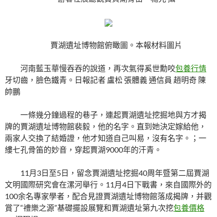
賈湖遺址博物館俯瞰圖。本報材料圖片
河南藍玉華慢吞吞的說道，再次氣得奚世勳咬
包養行情
牙切齒，臉色鐵青。日報記者 盧松 張體義 通信員 趙明奇 陳
帥鵬
一條幾分鐘過程的巷子，連起賈湖遺址挖掘地與方才揭
牌的賈湖遺址博物館裴毅，他的名字。直到她決定嫁給他，
兩家人交換了結婚證，他才知道自己叫易，沒有名字。；一
縷七孔骨笛的妙音，穿起賈湖9000年的汗青。
11月3日至5日，留念賈湖遺址挖掘40周年暨第二屆賈湖
文明國際研究會在漯河舉行。11月4日下戰書，來自國際外的
100余名專家學者，配合見證賈湖遺址博物館落成揭牌，并觀
賞了“禮樂之源”基礎擺設展覽和賈湖遺址第九次挖
包養價格