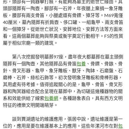
形，頭部有一鈍器擊打痕，有能夠為墓主的逝世亡緣由。其
頭部隨葬有一陶壺，腳部有一石斧，年夜腿上棄捐一象牙雕
板，腰部有兩支骨笛，小腿處還有骨鏢、獐牙等。M69寬僅
40厘米，墓內隨葬有折肩壺、侈口罐、一組龜甲、兩支骨笛
和一個獐牙。從逝世亡狀況、安葬地位、安葬方法等方面來
看，這兩個墓葬能夠與祭奠或衡宇奠定行動相干。F5的性質
屬于相似宗廟一類的建筑。
第八次挖掘發明墓葬97座，盡年夜大都墓葬在墓主頭側
隨葬有一個陶壺，其他隨葬品有骨笛
包養
、骨鏢、骨鏃、骨
針、骨叉形器、龜甲、象牙雕板、獸牙、陶缽、石磨盤、石
磨棒、石斧、綠松石飾等。初次發明象牙雕板和骨棒形器，
其用處有待考據。值得追蹤關心的是，龜甲、骨笛、骨叉形
器和陶冥器組合配合呈現在墓葬中，為切磋這幾種器物的關
系和效能供給了線索
包養網
。各種跡象表白，具有西方文明
特征的禮樂文明開端萌芽。
談到賈湖遺址的維護應用，張居中說，遺址維護是第一
位的，應用是要在維護基本上的應用。這些年漯河市在對
包