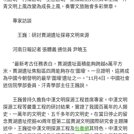
青文明上風改變為成長上風，奏響文旅融會多彩樂章。
專家訪談
王巍：研討賈湖遺址探尋文明來源
河南日報記者 張體義 通信員 尹曉玉
“最新考古任務表白，賈湖遺址面積能夠跨越6萬平方
米，賈湖遺址焦點區四周能夠存在‘圍壕’。一旦證明，這將成
為中國今朝發明的最早‘圍壕’遺址之一。”11月4日，中國社會
迷信院學部委員、汗青學部主任王巍說。
王巍曾持久擔負中漢文明探源工程首席專家。中漢文明
探源工程等嚴重工程的研討結果，實證了我國百萬年的人類
史、一萬年的文明史、五千多年的文明史。在當日停止的留
念賈湖遺址挖掘40周年暨第二屆賈湖文明國際研究會主題陳
述中，王巍從中漢文明探源工程及
包養網
其特色，中漢文明