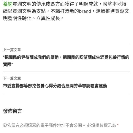
養網
賈湖文明的傳承成長方面獲得了明顯成就，盼望本地持
續以賈湖文明為支點，不竭打造新的brand，連續推進賈湖文
明發明性轉化、立異性成長。
文
上一篇文章
章
“把國民的等待釀成我們的舉動，把國民的盼望釀成生涯覓包養行情的
實際”
導
覽
下一篇文章
市委宣揚部等部挖包養心得分結合展開芳華尋訪唸書運動
發佈留言
發佈留言必須填寫的電子郵件地址不會公開。
必填欄位標示為
*