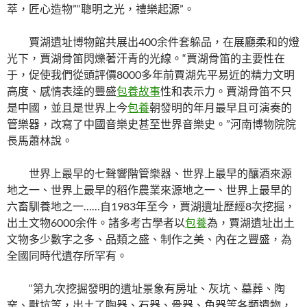
萃，匠心造物”“聰明之光，禮樂起源”。
賈湖遺址博物館共展出400余件套躲品，在展廳柔和的燈
光下，賈湖骨笛閃爍著汗青的光線。“賈湖骨笛的主要性在
于，促使我們從頭評價8000多年前賈湖先平易近的精力文明
高度、感情表達的豐盛
包養故事
性和表示力。賈湖骨笛不只
是中國，並且是世界上今
包養
朝發明的年月最早且可演奏的
管樂器，改寫了中國音樂史甚至世界音樂史。”河南博物院院
長馬蕭林說。
世界上最早的七聲響階管樂器、世界上最早的釀酒來源
地之一、世界上最早的稻作農業來源地之一、世界上最早的
六畜馴養地之一……自1983年至今，賈湖遺址歷經8次挖掘，
出土文物6000余件。諸多考古學者以
包養
為，賈湖遺址出土
文物多少數字之多、品類之盛、制作之美、內在之豐盛，為
全國同時代遺存所罕有。
“第九次挖掘發明的遺址景象有房址、灰坑、墓葬、陶
窯、獸坑等，出土了陶器、石器、骨器、角器等各類遺物，