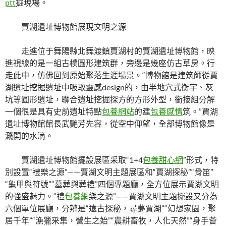
ptt
掘現場。
賈湖遺址博物館展現文明之源
走進位于舞陽縣北舞渡鎮賈湖村的賈湖遺址博物館，映
進視線的是一組古樸圓形建筑群，旁邊是幾座仿古草房。行
走此中，仿佛回到原始聚落生涯場景。“博物館是建筑師從賈
湖遺址挖掘遺址中吸取靈感design的，由半地穴式衡宇、灰
坑等圓形遺址，聯合遺址挖掘探方的方形外型，銜接組分解
一個很是具有史前遺址特點
包養網站
的建
包養感情
筑。”賈湖
遺址博物館館長武艷芳先容，從空中仰望，全部博物館像是
濺開的水滴。
賈湖遺址博物館擺設展區采取“1+4
包養甜心網
”形式，特
別設置“禮樂之源”——賈湖文明主題展區和“賈湖探秘”“骨笛”
“龜甲與符號”“墓葬與葬禮”四個專題廳，全方位展示賈湖文明
的強盛魅力。“禮
包養網
樂之源”——賈湖文明主題擺設又分為
六個單位展廳，分辨是“遠古探秘，尋夢賈湖”“幻想家園，聚
居千年”“漁獵采集，營生之始”“農耕畜牧，人化天然”“身手薈