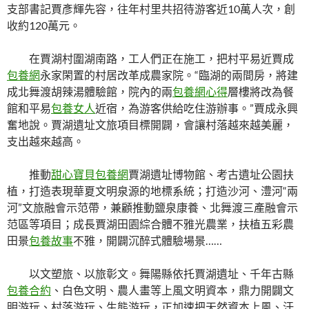
支部書記賈彥輝先容，往年村里共招待游客近10萬人次，創
收約120萬元。
在賈湖村圍湖南路，工人們正在施工，把村平易近賈成
包養網
永家閑置的村居改革成農家院。“臨湖的兩間房，將建
成北舞渡胡辣湯體驗館，院內的兩
包養網心得
層樓將改為餐
館和平易
包養女人
近宿，為游客供給吃住游辦事。”賈成永興
奮地說。賈湖遺址文旅項目標開闢，會讓村落越來越美麗，
支出越來越高。
推動
甜心寶貝包養網
賈湖遺址博物館、考古遺址公園扶
植，打造表現華夏文明泉源的地標系統；打造沙河、澧河“兩
河”文旅融會示范帶，兼顧推動鹽泉康養、北舞渡三產融會示
范區等項目；成長賈湖田園綜合體不雅光農業，扶植五彩農
田景
包養故事
不雅，開闢沉醉式體驗場景……
以文塑旅、以旅彰文。舞陽縣依托賈湖遺址、千年古縣
包養合約
、白色文明、農人畫等上風文明資本，鼎力開闢文
明游玩、村落游玩、生態游玩，正加速把天然資本上風、汗