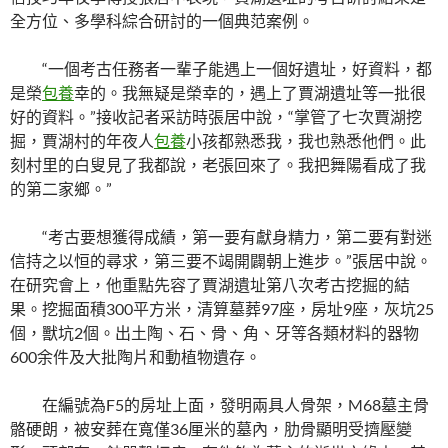
全方位、多學科綜合研討的一個典范案例。
“一個考古任務者一輩子能遇上一個好遺址，好資料，都
是榮
包養
幸的。我無疑是榮幸的，遇上了賈湖遺址等一批很
好的資料。”接收記者采訪時張居中說，“掌管了七次賈湖挖
掘，賈湖村的年夜人
包養
小孩都熟悉我，我也熟悉他們。此
刻村里的白叟見了我都說，老張回來了。我把舞陽看成了我
的第二家鄉。”
“考古要想獲得成績，第一要有獻身精力，第二要有對迷
信持之以恒的尋求，第三要不竭開闢朝上進步。”張居中說。
在研究會上，他重點先容了賈湖遺址第八次考古挖掘的結
果。挖掘面積300平方米，清算墓葬97座，房址9座，灰坑25
個，獸坑2個。出土陶、石、骨、角、牙等各類材料的器物
600余件及大批陶片和動植物遺存。
在編號為F5的房址上面，發明兩具人骨架，M68墓主骨
骼硬朗，被安葬在寬僅36厘米的墓內，肋骨顯明受擠壓變