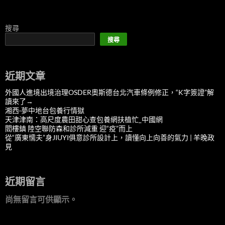
搜尋
搜尋
近期文章
外國人進境出境治理OSDER奧斯德台北汽車條例修正，“K字簽證”解
讀來了→
湘西·夢中地台包養行情獄
天津津南：高尺度農田甜心查包養網扶植忙_中國網
閻樓鎮 陸空聯防森和診所減重 迎“疫”而上
從“廣東懦夫”身JIUYI俱意診所設計上，讀懂向上向善的氣力 | 羊晚政
見
近期留言
尚無留言可供顯示。