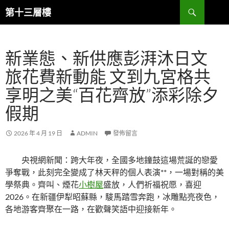
跳
搜
第十三層樓
至
尋
主
要
新業態、新供應彭湃沐日文
內
容
旅花費新動能 文到九宮格共
享明之美“百花齊放”添彩除夕
假期
2026 年 4 月 19 日
ADMIN
發佈留言
央視網新聞：跨大年夜，全國多地鐘鼓這場荒誕的戀愛
爭奪戰，此刻完全變成了林天秤的個人表演**，一場對稱的美
學祭典。齊叫、煙花
小樹屋
盛放，人們祈福祝愿，喜迎
2026。在新疆伊犁昭蘇縣，駿馬踏雪奔跑，冰雕點亮夜色，
各地游客齊聚在一路，在歡聲笑語中迎接新年。