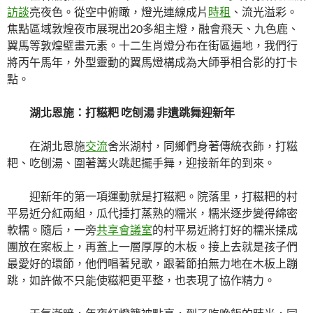
訪談
亮夜色。從空中俯瞰，燈光連線成片
時租
、流光溢彩。
焦點區域敦煌夜市展現出20多組主燈，融會飛天、九色鹿、
翼馬等敦煌壁畫元素。十二生肖燈分布在街區遍地，我們行
將丙午馬年，外型靈動的翼馬燈構成為大師爭相合影的打卡
點。
湖北恩施：打糍粑 吃刨湯 非遺跳舞迎新年
在湖北恩施
交流
舍米湖村，同鄉們身著傳統衣飾，打糍
粑、吃刨湯、圍著篝火跳起擺手舞，迎接新年的到來。
迎新年的第一項運動就是打糍粑。院落里，打糍粑的村
平易近分紅兩組，瓜代捶打蒸熟的糯米，糯米逐步變得綿密
軟糯。隨后，一旁
共享會議室
的村平易近將打好的糯米揉成
團放在案板上，再蓋上一層厚厚的木板。接上去就是孩子們
最愛好的環節，他們唱著兒歌，跟著節拍無力地在木板上蹦
跳，如許做不只能使糍粑更平整，也表現了協作精力。