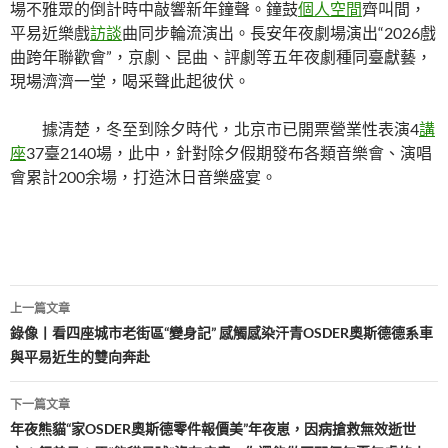
場不雅眾的倒計時中敲響新年鐘聲。鐘鼓
個人空間
齊叫間，
平易近樂戲
訪談
曲同步輪流演出。長安年夜劇場演出“2026戲
曲跨年聯歡會”，京劇、昆曲、評劇等五年夜劇種同臺獻藝，
現場濟濟一堂，喝采聲此起彼伏。
據清楚，冬至到除夕時代，北京市已開票營業性表演4
講
座
37臺2140場，此中，針對除夕假期發布各類音樂會、演唱
會累計200余場，打造沐日音樂盛宴。
文
上一篇文章
章
錄像丨看四座城市老街區“變身記” 感觸感染汗青OSDER奧斯德德系車
與平易近生的雙向奔赴
導
覽
下一篇文章
年夜熊貓“家OSDER奧斯德零件報價美”年夜崽，因病搶救無效逝世