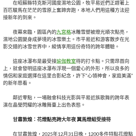
在昭蘇縣特克斯河國度濕地公園，牧平易近們正趕著上
百匹駿馬在茫茫的雪原上奮蹄奔跑，本地人們用這種方法迎
接新年的到來。
夜幕來臨，園區內的
九宮格
冰雕雪塑被燈光順次點亮，
濕地公園變身成夢境的冰雪樂土。市平易近和游客散步在光
影交錯的冰雪世界中，縱情享用這份奇特的跨年體驗。
這座冰瀑布是最受接
瑜伽教室
待的打卡點。只需昂首向
上，就會發明這座冰瀑布浮現一個愛心的外形，所以良多的
情侶和家庭選擇在這里合影紀念，許下“心領神會，家庭美滿”
的新年愿看。
鄰近零點，一場融會科技光影與平易近族歌舞的跨年表
演在晶瑩閃耀的冰雕舞臺上出色表態。
甘肅敦煌：花燈點亮跨大年夜 翼馬燈組受接待
在甘肅敦煌，2025年12月31日晚，1200多件特點花燈點