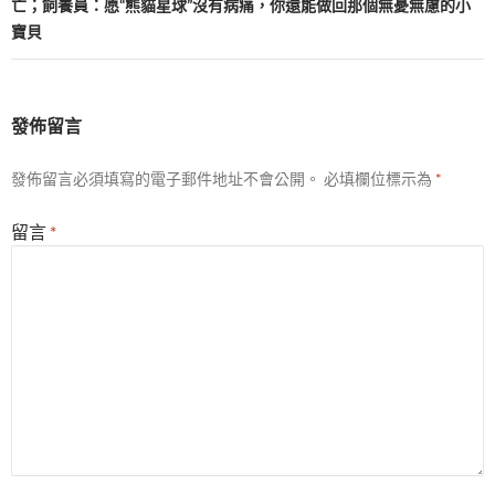
亡；飼養員：愿“熊貓星球”沒有病痛，你還能做回那個無憂無慮的小
寶貝
發佈留言
發佈留言必須填寫的電子郵件地址不會公開。
必填欄位標示為
*
留言
*