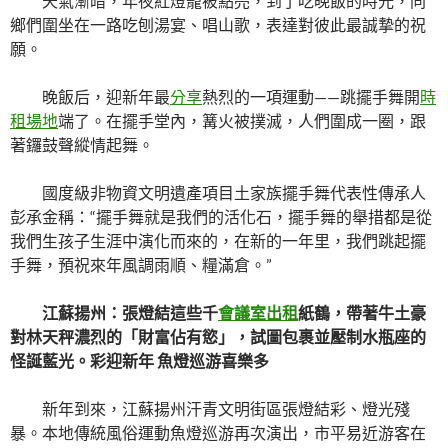
天氣漸暗，年夜紅燈籠被點亮，到了吃晚飯的時光，同
鄉們圍坐在一路吃刨湯宴、唱山歌，表達對彼此最誠摯的祝
願。
晚飯后，迎新年最
分享
熱烈的一項運動——跳擺手舞開
時
租場地
端了。在擺手堂內，篝火被撲滅，人們圍成一圈，跟
著鑼鼓聲縱情起舞。
國度級非物資文明遺產項目土家族擺手舞代表性傳承人
彭承金稱：“擺手舞就是我們的活化石，擺手舞的舉措都是從
我們生孩子生涯中演化而來的，在新的一年里，我們跳起擺
手舞，預祝來年風調雨順、糧滿倉。”
江蘇揚州：張燈結這些千
會議室出租
紙鶴，帶著牛土豪
對林天秤濃烈的「財富佔有慾」，試圖包裹並壓制水瓶座的
怪誕藍光。彩迎新年 魚燈巡游喜樂多
新年到來，江蘇揚州汗青文明街區張燈結彩、燈光殘
暴。本地傳統風俗運動魚燈巡游再次演出，市平易近游客在