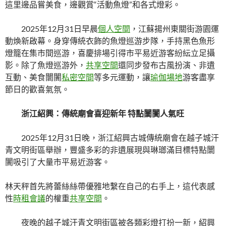
這里邊品嘗美食，邊觀賞“活動魚燈”和各式燈彩。
2025年12月31日早晨
個人空間
，江蘇揚州東關街游園運
動煥新啟幕。身穿傳統衣飾的魚燈巡游步隊，手持黑色魚形
燈籠在集市間巡游，喜慶排場引得市平易近游客紛紜立足攝
影。除了魚燈巡游外，
共享空間
還同步發布古風扮演、非遺
互動、美食闤闠
私密空間
等多元運動，讓
瑜伽場地
游客盡享
節日的歡喜氣氛。
浙江紹興：傳統廟會喜迎新年 特點闤闠人氣旺
2025年12月31日晚，浙江紹興古城傳統廟會在越子城汗
青文明街區舉辦，豐盛多彩的非遺展現與琳瑯滿目標特點闤
闠吸引了大量市平易近游客。
林天秤首先將蕾絲絲帶優雅地繫在自己的右手上，這代表感
性
時租會議
的權重
共享空間
。
夜晚的越子城汗青文明街區被各類彩燈打扮一新，紹興