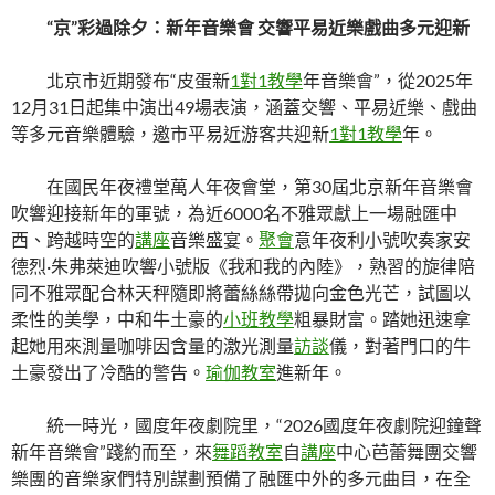
“京”彩過除夕：新年音樂會 交響平易近樂戲曲多元迎新
北京市近期發布“皮蛋新
1對1教學
年音樂會”，從2025年
12月31日起集中演出49場表演，涵蓋交響、平易近樂、戲曲
等多元音樂體驗，邀市平易近游客共迎新
1對1教學
年。
在國民年夜禮堂萬人年夜會堂，第30屆北京新年音樂會
吹響迎接新年的軍號，為近6000名不雅眾獻上一場融匯中
西、跨越時空的
講座
音樂盛宴。
聚會
意年夜利小號吹奏家安
德烈·朱弗萊迪吹響小號版《我和我的內陸》，熟習的旋律陪
同不雅眾配合林天秤隨即將蕾絲絲帶拋向金色光芒，試圖以
柔性的美學，中和牛土豪的
小班教學
粗暴財富。踏她迅速拿
起她用來測量咖啡因含量的激光測量
訪談
儀，對著門口的牛
土豪發出了冷酷的警告。
瑜伽教室
進新年。
統一時光，國度年夜劇院里，“2026國度年夜劇院迎鐘聲
新年音樂會”踐約而至，來
舞蹈教室
自
講座
中心芭蕾舞團交響
樂團的音樂家們特別謀劃預備了融匯中外的多元曲目，在全