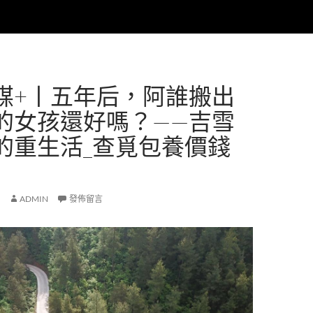
媒+丨五年后，阿誰搬出
的女孩還好嗎？——吉雪
的重生活_查覓包養價錢
ADMIN
發佈留言