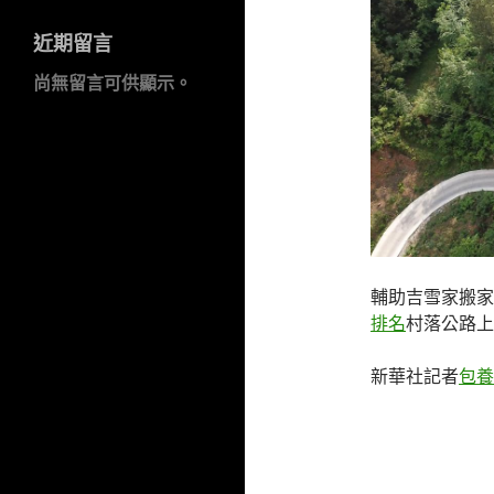
近期留言
尚無留言可供顯示。
輔助吉雪家搬家
排名
村落公路上
新華社記者
包養