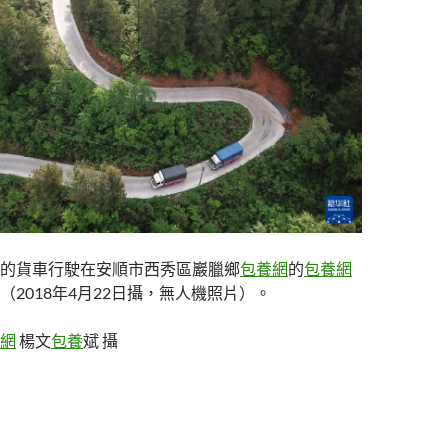
的貨車行駛在安順市西秀區巖臘鄉
包養網
的
包養網
（2018年4月22日攝，無人機照片）。
網
楊文
包養
斌 攝