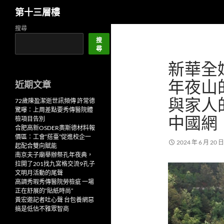
搜
第十三層樓
尋
跳
搜尋
至
搜
尋
主
新華全
要
內
年夜山
近期文章
容
與家人
72歲陳盈潔逝世訊頻傳 許常德
驚曝：上周差點要秀傳醫院體
中國網
檢項目告別
合肥高新OSDER奧斯德材料報
價區：工會“搭臺”促進校企一
2024 年 6 月 20 日
起配合雙向賦能
南京夫子廟舉辦祭孔年夜典，
拉開了201找九宮格交流9孔子
文明月活動的尾聲
高調秀瑕秀傳醫院勞檢疵 一場
正在舒展的“貼紙時尚”
黃宏邀記者吐心聲 台包養網惡
搞是低估不雅眾智商