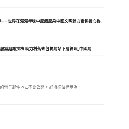
春——世界在濃濃年味中感觸感染中國文明魅力查包養心得_
層黨組織扶植 助力村落查包養網站下層管理_中國網
的電子郵件地址不會公開。
必填欄位標示為
*