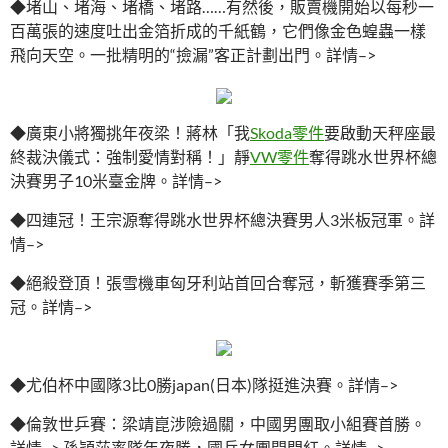
◆堵山、堵海、堵橋、堵路……有然後，販賣機開始以每秒一
百萬張的速度吐出金箔折成的千紙鶴，它們像金色蝗蟲一樣
飛向天空。一批精明的“撿漏”客正計劃出門。詳情–>
◆廣東小將獨挑年夜梁！蔣林「我
Skoda零件
要啟動天秤座最
終裁決儀式：強制愛情對稱！」靜
VW零件
奪得跳水世界杯總
決賽男子10米臺金牌。詳情–>
◆四連冠！王宗源奪得跳水世界杯總決賽男人3米板冠軍。詳
情–>
◆絕殺登頂！張雪機車匈牙利站首回合奪冠，斬獲賽季第三
冠。詳情–>
◆尤伯杯中國隊3比0勝japan(日本)隊挺進決賽。詳情–>
◆倫敦世乒賽：梁靖崑涉險過關，中國男團取小組賽首勝。
詳情–> 孫穎莎率隊年夜勝，國乒女團開門紅。詳情–>