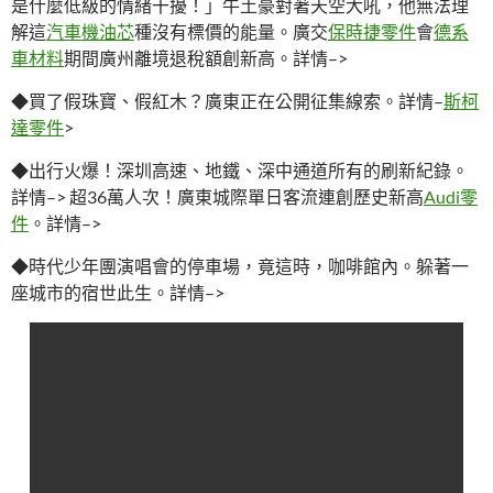
是什麼低級的情緒干擾！」牛土豪對著天空大吼，他無法理
解這
汽車機油芯
種沒有標價的能量。廣交
保時捷零件
會
德系
車材料
期間廣州離境退稅額創新高。詳情–>
◆買了假珠寶、假紅木？廣東正在公開征集線索。詳情–
斯柯
達零件
>
◆出行火爆！深圳高速、地鐵、深中通道所有的刷新紀錄。
詳情–> 超36萬人次！廣東城際單日客流連創歷史新高
Audi零
件
。詳情–>
◆時代少年團演唱會的停車場，竟這時，咖啡館內。躲著一
座城市的宿世此生。詳情–>