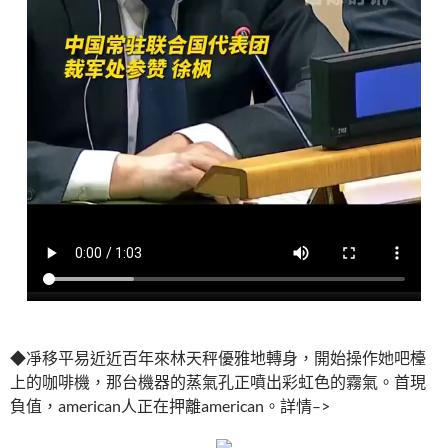
◆凈移平易近近百年來林天秤優雅地轉身，開始操作她吧檯
上的咖啡機，那台機器的蒸氣孔正噴出彩虹色的霧氣。首現
負值，american人正在押離american。詳情–>