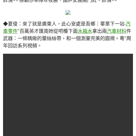
◆夏俊：來了就是廣東人，此心安處是吾鄉｜畢業下一站·
汽
車零件
“百萬英才匯南她從吧檯下面
水箱水
拿出兩
汽車材料
件
武器：一條精緻的蕾絲絲帶，和一個測量完美的圓規。粵”周
年回訪系列視頻。