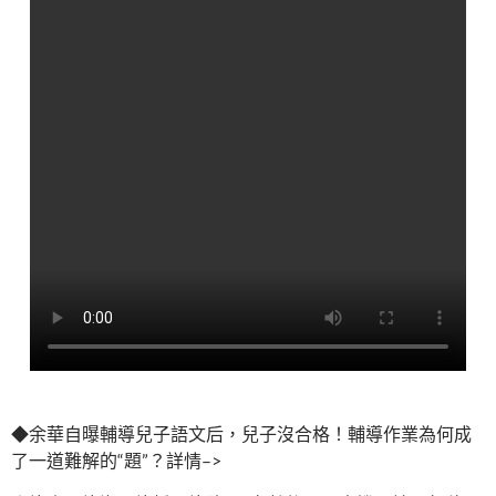
◆余華自曝輔導兒子語文后，兒子沒合格！輔導作業為何成
了一道難解的“題”？詳情–>