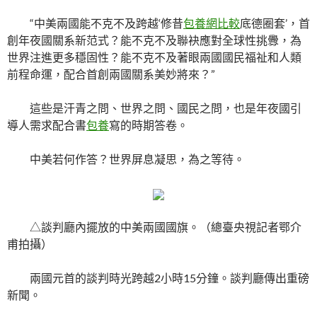
“中美兩國能不克不及跨越‘修昔
包養網比較
底德圈套’，首
創年夜國關系新范式？能不克不及聯袂應對全球性挑釁，為
世界注進更多穩固性？能不克不及著眼兩國國民福祉和人類
前程命運，配合首創兩國關系美妙將來？”
這些是汗青之問、世界之問、國民之問，也是年夜國引
導人需求配合書
包養
寫的時期答卷。
中美若何作答？世界屏息凝思，為之等待。
△談判廳內擺放的中美兩國國旗。（總臺央視記者鄂介
甫拍攝）
兩國元首的談判時光跨越2小時15分鐘。談判廳傳出重磅
新聞。