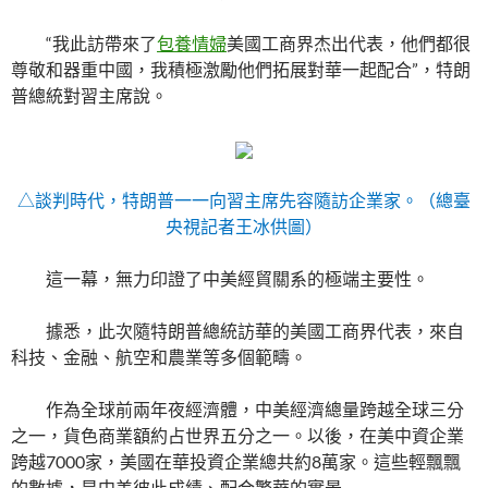
“我此訪帶來了
包養情婦
美國工商界杰出代表，他們都很
尊敬和器重中國，我積極激勵他們拓展對華一起配合”，特朗
普總統對習主席說。
△談判時代，特朗普一一向習主席先容隨訪企業家。（總臺
央視記者王冰供圖）
這一幕，無力印證了中美經貿關系的極端主要性。
據悉，此次隨特朗普總統訪華的美國工商界代表，來自
科技、金融、航空和農業等多個範疇。
作為全球前兩年夜經濟體，中美經濟總量跨越全球三分
之一，貨色商業額約占世界五分之一。以後，在美中資企業
跨越7000家，美國在華投資企業總共約8萬家。這些輕飄飄
的數據，是中美彼此成績、配合繁華的實景