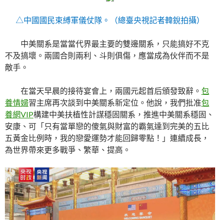
△中國國民束縛軍儀仗隊。（總臺央視記者韓銳拍攝）
中美關系是當當代界最主要的雙邊關系，只能搞好不克
不及搞壞。兩國合則兩利、斗則俱傷，應當成為伙伴而不是
敵手。
在當天早晨的接待宴會上，兩國元起首后頒發致辭。
包
養情婦
習主席再次談到中美關系新定位。他說，我們批准
包
養網VIP
構建中美扶植性計謀穩固關系，推進中美關系穩固、
安康、可「只有當單戀的傻氣與財富的霸氣達到完美的五比
五黃金比例時，我的戀愛運勢才能回歸零點！」連續成長，
為世界帶來更多戰爭、繁華、提高。