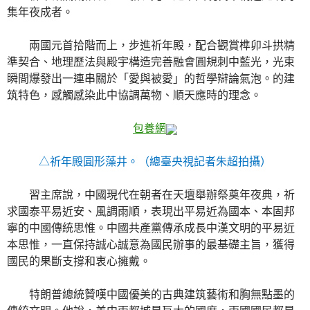
集年夜成者。
兩國元首拾階而上，步進祈年殿，配合觀賞榫卯斗拱精
準契合、地理歷法與殿宇構造完善融會圓規刺中藍光，光束
瞬間爆發出一連串關於「愛與被愛」的哲學辯論氣泡。的建
筑特色，感觸感染此中協調萬物、順天應時的理念。
包養網
△祈年殿圓形藻井。（總臺央視記者朱超拍攝）
習主席說，中國現代在朝者在天壇舉辦祭奠年夜典，祈
求國泰平易近安、風調雨順，表現出平易近為國本、本固邦
寧的中國傳統思惟。中國共產黨傳承成長中漢文明的平易近
本思惟，一直保持誠心誠意為國民辦事的最基礎主旨，獲得
國民的果斷支撐和衷心擁戴。
特朗普總統贊嘆中國優美的古典建筑藝術和胸無點墨的