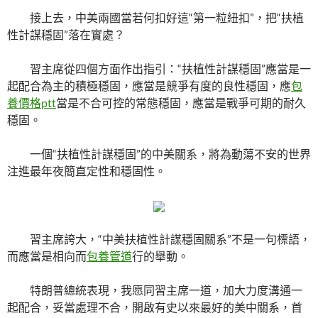
接上去，中美兩國當若何扣好這“第一粒紐扣”，把“扶植
性計謀穩固”落在實處？
習主席從四個方面作出指引：“扶植性計謀穩固”應當是一
起配合為主的積極穩固，應當是競爭有度的良性穩固，應
包
養價格ptt
當是不合可控的常態穩固，應當是戰爭可期的耐久
穩固。
一個“扶植性計謀穩固”的中美關系，將為動蕩不安的世界
注進最年夜簡直定性和穩固性。
習主席誇大，“中美扶植性計謀穩固關系”不是一句標語，
而應當是相向而
包養管道
行的舉動。
特朗普總統表現，我愿同習主席一道，加大力度溝通一
起配合，妥當處理不合，開啟有史以來最好的美中關系，首