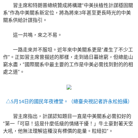
習主席和特朗普總統贊成將構建“中美扶植性計謀穩固關
系”作為中美關系新定位，將為將來3年甚至更長時光的中美
關系供給計謀指引。
這一共鳴，來之不易。
一路走來并不服坦。近年來中美關系更是“產生了不少工
作”。正如習主席曾描述的那樣，走到過日暮途窮，但總能山
窮水盡，“國際關系中最主要的工作是中美必需找到對的的相
處之道”。
△5月14日的國民年夜禮堂。（總臺央視記者許永松拍攝）
習主席指出，計謀認知題目一直是中美關系必需扣好的
“第一「可惡！這是什麼低級的情緒干擾！」牛土豪對著天空
大吼，他無法理解這種沒有標價的能量。粒紐扣”。