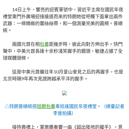
14日上午，響亮的迎賓軍號中，習近平主席在國民年夜
禮堂東門外廣場迎接遠道而來的特朗她從吧檯下面拿出兩件
武器：一條精緻的蕾絲絲帶，和一個測量完美的圓規。普總
統。
兩國元首在相
包養
距幾步時，彼此向對方伸出手。快門
聲中，中美元首長達十余秒淺笑握手的鏡頭，敏捷占據了全
球媒體頭條。
這是中美元首繼往年10月釜山會見之后的再握手，也是
北京時隔9年再次見證跨越承平洋的握手。
△特朗普總統搭
短期包養
車抵達國民年夜禮堂。（總臺記者
李晉拍攝）
接待典禮上，軍樂團奏響一曲《超出陸地的握手》，意