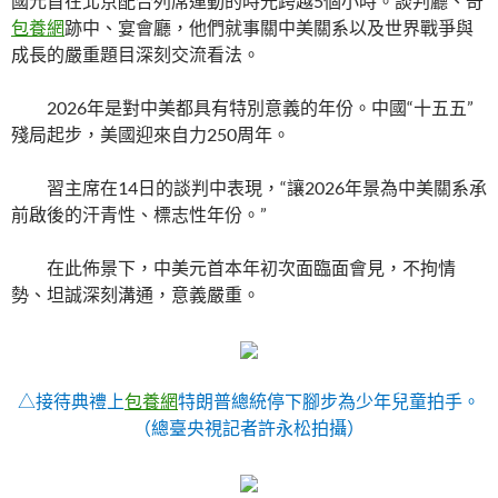
國元首在北京配合列席運動的時光跨越5個小時。談判廳、奇
包養網
跡中、宴會廳，他們就事關中美關系以及世界戰爭與
成長的嚴重題目深刻交流看法。
2026年是對中美都具有特別意義的年份。中國“十五五”
殘局起步，美國迎來自力250周年。
習主席在14日的談判中表現，“讓2026年景為中美關系承
前啟後的汗青性、標志性年份。”
在此佈景下，中美元首本年初次面臨面會見，不拘情
勢、坦誠深刻溝通，意義嚴重。
△接待典禮上
包養網
特朗普總統停下腳步為少年兒童拍手。
（總臺央視記者許永松拍攝）