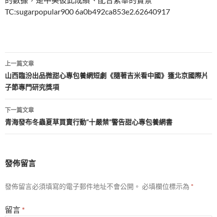
TC:sugarpopular900 6a0b492ca853e2.62640917
文
上一篇文章
章
山西臨汾出品微甜心專包養網短劇《隨著吉米看中國》獲北京國際片
子節專門研究獎項
導
覽
下一篇文章
青海發布冬蟲夏草買賣行動“十嚴禁”警告甜心專包養網書
發佈留言
發佈留言必須填寫的電子郵件地址不會公開。
必填欄位標示為
*
留言
*