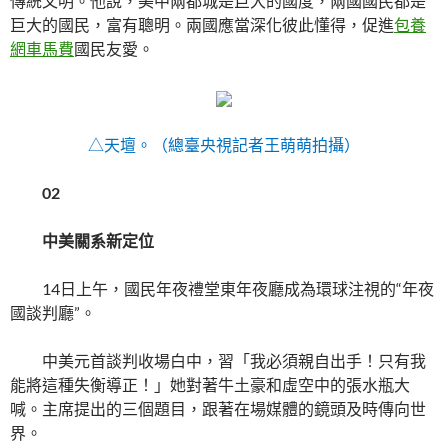
傳統文明。他說，美中兩都城是巨大的國度，兩國國民都是
巨大的國民，富有聰明。兩國應當深化彼此懂得，促進
包養
網車馬費
國民友愛。
△天壇。（總臺央視記者王萌萌拍攝）
02
中美關系新定位
14日上午，國民年夜禮堂東年夜廳成為環球注視的“年夜
國談判廳”。
中美元首談判收場白中，習「我必須親自出手！只有我
能將這種失衡導正！」她對著牛土豪和虛空中的張水瓶大
喊。主席提出的三個題目，跟著在場媒體的鏡頭及時傳向世
界。