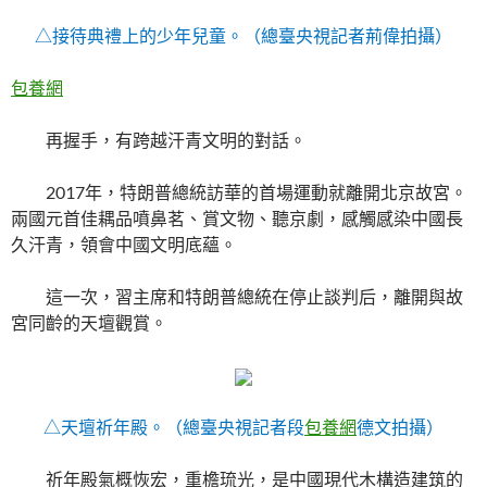
△接待典禮上的少年兒童。（總臺央視記者荊偉拍攝）
包養網
再握手，有跨越汗青文明的對話。
2017年，特朗普總統訪華的首場運動就離開北京故宮。
兩國元首佳耦品噴鼻茗、賞文物、聽京劇，感觸感染中國長
久汗青，領會中國文明底蘊。
這一次，習主席和特朗普總統在停止談判后，離開與故
宮同齡的天壇觀賞。
△天壇祈年殿。（總臺央視記者段
包養網
德文拍攝）
祈年殿氣概恢宏，重檐琉光，是中國現代木構造建筑的