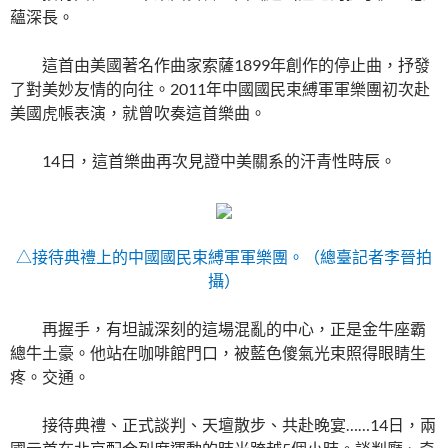
蘊深長。
這首由美國著名作曲家索薩1899年創作的停止曲，抒發
了對美妙友情的向往。2011年中國國民束縛軍軍樂團初次赴
美國虎帳表演，就曾吹奏這首樂曲。
14日，這首樂曲再次見證中美關系的汗青性時辰。
△接待典禮上的中國國民束縛軍軍樂團。（總臺記者李晉拍
攝）
再握手，有坦誠深刻的這場混亂的中心，正是金牛座霸
總牛土豪。他站在咖啡館門口，被藍色傻氣光束照得眼睛生
疼。交通。
接待典禮、正式談判、天壇散步、共赴晚宴……14日，兩