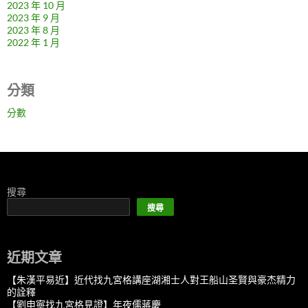
2023 年 10 月
2023 年 9 月
2023 年 8 月
2022 年 1 月
分類
分數
搜尋
搜尋
近期文章
【朱漢平易近】近代找九宮格講座湖湘士人對王船山圣賢與豪杰精力
的詮釋
【劉申寧找九宮格見證】年夜儒蔣慶