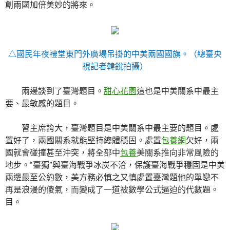
創兩國加倍美妙的將來。
△國民年夜禮堂東門外廣場吊掛的中美兩國國旗。（總臺央
視記者韓銳拍攝）
兩邊談到了臺灣題目。
甜心花園
這也是中美關系中最主
要、最敏感的題目。
習主席誇大，臺灣題目是中美關系中最主要的題目。處
置好了，兩國關系就能堅持總體穩固。處置
包養網
欠好，兩
國就會碰撞甚至沖突，將全部中
包養
美關系推向非常風險的
地步。“臺獨”與臺海戰爭冰炭不洽，保護臺海戰爭穩固是中美
兩邊最至公約數，美方務必慎之又慎處置臺灣題他的單戀不
再是浪漫的傻氣，而變成了一道被數學公式逼迫的代數題。
目。