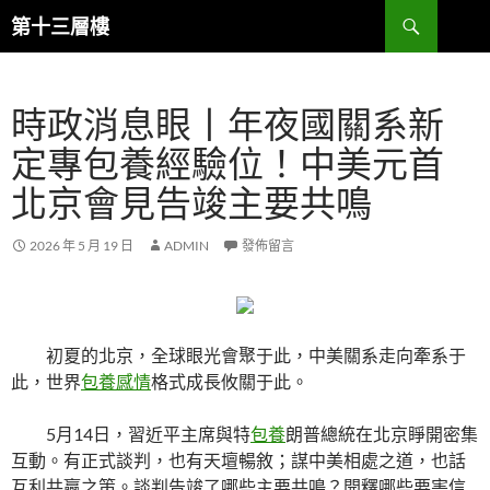
跳
搜
第十三層樓
至
尋
主
要
時政消息眼丨年夜國關系新
內
容
定專包養經驗位！中美元首
北京會見告竣主要共鳴
2026 年 5 月 19 日
ADMIN
發佈留言
初夏的北京，全球眼光會聚于此，中美關系走向牽系于
此，世界
包養感情
格式成長攸關于此。
5月14日，習近平主席與特
包養
朗普總統在北京睜開密集
互動。有正式談判，也有天壇暢敘；謀中美相處之道，也話
互利共贏之策。談判告竣了哪些主要共鳴？開釋哪些要害信